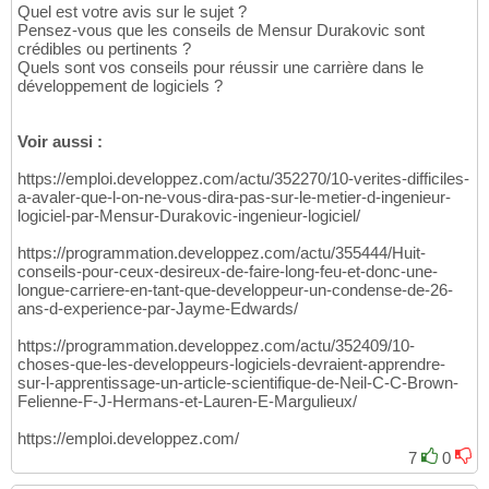
Quel est votre avis sur le sujet ?
Pensez-vous que les conseils de Mensur Durakovic sont
crédibles ou pertinents ?
Quels sont vos conseils pour réussir une carrière dans le
développement de logiciels ?
Voir aussi :
https://emploi.developpez.com/actu/352270/10-verites-difficiles-
a-avaler-que-l-on-ne-vous-dira-pas-sur-le-metier-d-ingenieur-
logiciel-par-Mensur-Durakovic-ingenieur-logiciel/
https://programmation.developpez.com/actu/355444/Huit-
conseils-pour-ceux-desireux-de-faire-long-feu-et-donc-une-
longue-carriere-en-tant-que-developpeur-un-condense-de-26-
ans-d-experience-par-Jayme-Edwards/
https://programmation.developpez.com/actu/352409/10-
choses-que-les-developpeurs-logiciels-devraient-apprendre-
sur-l-apprentissage-un-article-scientifique-de-Neil-C-C-Brown-
Felienne-F-J-Hermans-et-Lauren-E-Margulieux/
https://emploi.developpez.com/
7
0