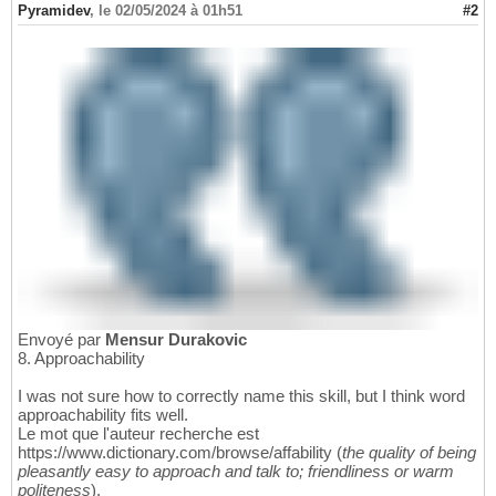
Pyramidev
,
le 02/05/2024 à 01h51
#2
Envoyé par
Mensur Durakovic
8. Approachability
I was not sure how to correctly name this skill, but I think word
approachability fits well.
Le mot que l'auteur recherche est
https://www.dictionary.com/browse/affability (
the quality of being
pleasantly easy to approach and talk to; friendliness or warm
politeness
).