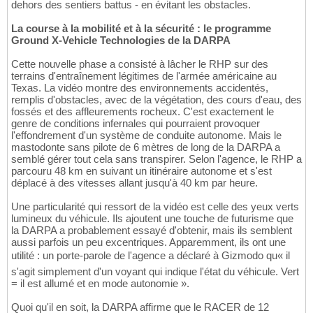
dehors des sentiers battus - en évitant les obstacles.
La course à la mobilité et à la sécurité : le programme
Ground X-Vehicle Technologies de la DARPA
Cette nouvelle phase a consisté à lâcher le RHP sur des
terrains d'entraînement légitimes de l'armée américaine au
Texas. La vidéo montre des environnements accidentés,
remplis d'obstacles, avec de la végétation, des cours d'eau, des
fossés et des affleurements rocheux. C'est exactement le
genre de conditions infernales qui pourraient provoquer
l'effondrement d'un système de conduite autonome. Mais le
mastodonte sans pilote de 6 mètres de long de la DARPA a
semblé gérer tout cela sans transpirer. Selon l'agence, le RHP a
parcouru 48 km en suivant un itinéraire autonome et s'est
déplacé à des vitesses allant jusqu'à 40 km par heure.
Une particularité qui ressort de la vidéo est celle des yeux verts
lumineux du véhicule. Ils ajoutent une touche de futurisme que
la DARPA a probablement essayé d'obtenir, mais ils semblent
aussi parfois un peu excentriques. Apparemment, ils ont une
utilité : un porte-parole de l'agence a déclaré à Gizmodo qu« il
s'agit simplement d'un voyant qui indique l'état du véhicule. Vert
= il est allumé et en mode autonomie ».
Quoi qu'il en soit, la DARPA affirme que le RACER de 12