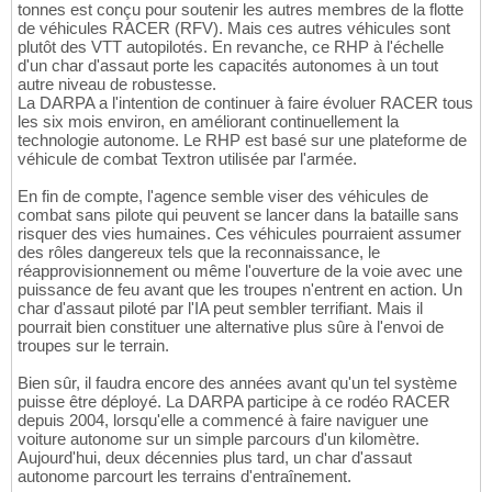
tonnes est conçu pour soutenir les autres membres de la flotte
de véhicules RACER (RFV). Mais ces autres véhicules sont
plutôt des VTT autopilotés. En revanche, ce RHP à l'échelle
d'un char d'assaut porte les capacités autonomes à un tout
autre niveau de robustesse.
La DARPA a l'intention de continuer à faire évoluer RACER tous
les six mois environ, en améliorant continuellement la
technologie autonome. Le RHP est basé sur une plateforme de
véhicule de combat Textron utilisée par l'armée.
En fin de compte, l'agence semble viser des véhicules de
combat sans pilote qui peuvent se lancer dans la bataille sans
risquer des vies humaines. Ces véhicules pourraient assumer
des rôles dangereux tels que la reconnaissance, le
réapprovisionnement ou même l'ouverture de la voie avec une
puissance de feu avant que les troupes n'entrent en action. Un
char d'assaut piloté par l'IA peut sembler terrifiant. Mais il
pourrait bien constituer une alternative plus sûre à l'envoi de
troupes sur le terrain.
Bien sûr, il faudra encore des années avant qu'un tel système
puisse être déployé. La DARPA participe à ce rodéo RACER
depuis 2004, lorsqu'elle a commencé à faire naviguer une
voiture autonome sur un simple parcours d'un kilomètre.
Aujourd'hui, deux décennies plus tard, un char d'assaut
autonome parcourt les terrains d'entraînement.