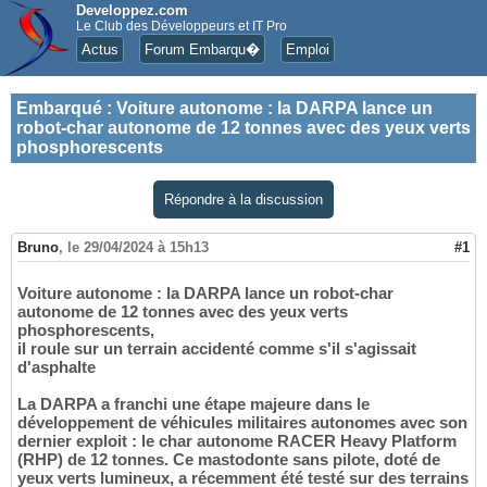
Developpez.com
Le Club des Développeurs et IT Pro
Actus
Forum Embarqu�
Emploi
Embarqué
:
Voiture autonome : la DARPA lance un
robot-char autonome de 12 tonnes avec des yeux verts
phosphorescents
Répondre à la discussion
Bruno
,
le 29/04/2024 à 15h13
#1
Voiture autonome : la DARPA lance un robot-char
autonome de 12 tonnes avec des yeux verts
phosphorescents,
il roule sur un terrain accidenté comme s'il s'agissait
d'asphalte
La DARPA a franchi une étape majeure dans le
développement de véhicules militaires autonomes avec son
dernier exploit : le char autonome RACER Heavy Platform
(RHP) de 12 tonnes. Ce mastodonte sans pilote, doté de
yeux verts lumineux, a récemment été testé sur des terrains