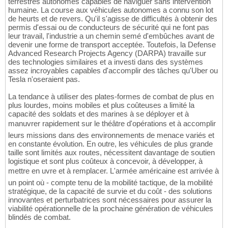
terrestres autonomes capables de naviguer sans intervention
humaine. La course aux véhicules autonomes a connu son lot
de heurts et de revers. Qu'il s'agisse de difficultés à obtenir des
permis d'essai ou de conducteurs de sécurité qui ne font pas
leur travail, l'industrie a un chemin semé d'embûches avant de
devenir une forme de transport acceptée. Toutefois, la Defense
Advanced Research Projects Agency (DARPA) travaille sur
des technologies similaires et a investi dans des systèmes
assez incroyables capables d'accomplir des tâches qu'Uber ou
Tesla n'oseraient pas.
La tendance à utiliser des plates-formes de combat de plus en
plus lourdes, moins mobiles et plus coûteuses a limité la
capacité des soldats et des marines à se déployer et à
manuvrer rapidement sur le théâtre d'opérations et à accomplir
leurs missions dans des environnements de menace variés et
en constante évolution. En outre, les véhicules de plus grande
taille sont limités aux routes, nécessitent davantage de soutien
logistique et sont plus coûteux à concevoir, à développer, à
mettre en uvre et à remplacer. L'armée américaine est arrivée à
un point où - compte tenu de la mobilité tactique, de la mobilité
stratégique, de la capacité de survie et du coût - des solutions
innovantes et perturbatrices sont nécessaires pour assurer la
viabilité opérationnelle de la prochaine génération de véhicules
blindés de combat.