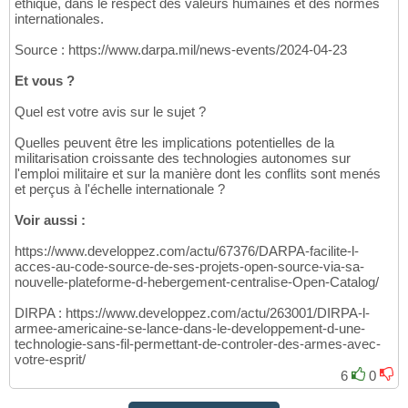
éthique, dans le respect des valeurs humaines et des normes
internationales.
Source : https://www.darpa.mil/news-events/2024-04-23
Et vous ?
Quel est votre avis sur le sujet ?
Quelles peuvent être les implications potentielles de la
militarisation croissante des technologies autonomes sur
l'emploi militaire et sur la manière dont les conflits sont menés
et perçus à l'échelle internationale ?
Voir aussi :
https://www.developpez.com/actu/67376/DARPA-facilite-l-
acces-au-code-source-de-ses-projets-open-source-via-sa-
nouvelle-plateforme-d-hebergement-centralise-Open-Catalog/
DIRPA : https://www.developpez.com/actu/263001/DIRPA-l-
armee-americaine-se-lance-dans-le-developpement-d-une-
technologie-sans-fil-permettant-de-controler-des-armes-avec-
votre-esprit/
6
0