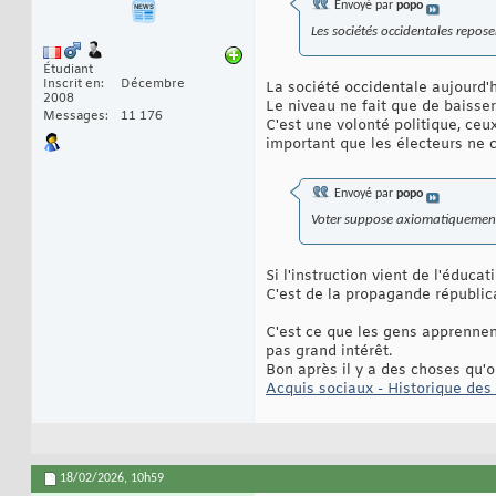
Envoyé par
popo
Les sociétés occidentales repos
Étudiant
Inscrit en
Décembre
La société occidentale aujourd'
2008
Le niveau ne fait que de baisser.
Messages
11 176
C'est une volonté politique, ceux
important que les électeurs ne 
Envoyé par
popo
Voter suppose axiomatiquement
Si l'instruction vient de l'éducat
C'est de la propagande républic
C'est ce que les gens apprennent
pas grand intérêt.
Bon après il y a des choses qu'o
Acquis sociaux - Historique des
18/02/2026,
10h59