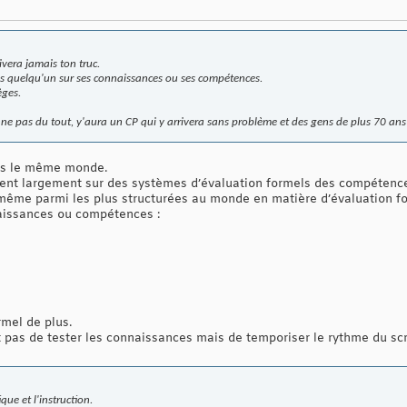
ivera jamais ton truc.
is quelqu'un sur ses connaissances ou ses compétences.
èges.
nne pas du tout, y'aura un CP qui y arrivera sans problème et des gens de plus 70 ans
ns le même monde.
sent largement sur des systèmes d’évaluation formels des compétenc
 même parmi les plus structurées au monde en matière d’évaluation f
naissances ou compétences :
rmel de plus.
est pas de tester les connaissances mais de temporiser le rythme du scr
ique et l'instruction.