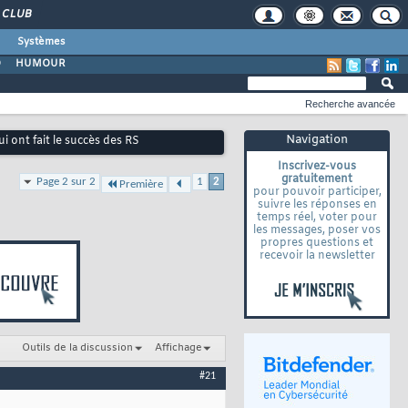
CLUB
Systèmes
O
HUMOUR
Recherche avancée
Navigation
ui ont fait le succès des RS
Inscrivez-vous
gratuitement
Page 2 sur 2
1
2
Première
pour pouvoir participer,
suivre les réponses en
temps réel, voter pour
les messages, poser vos
propres questions et
recevoir la newsletter
Outils de la discussion
Affichage
#21