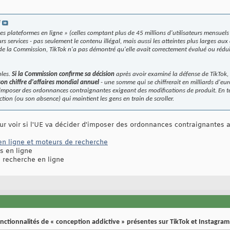
e
 plateformes en ligne » (celles comptant plus de 45 millions d'utilisateurs mensuels d
eurs services - pas seulement le contenu illégal, mais aussi les atteintes plus larges a
de la Commission, TikTok n'a pas démontré qu'elle avait correctement évalué ou réduit 
bles.
Si la Commission confirme sa décision
après avoir examiné la défense de TikTok,
on chiffre d'affaires mondial annuel
- une somme qui se chiffrerait en milliards d'eu
mposer des ordonnances contraignantes exigeant des modifications de produit. En te
iction (ou son absence) qui maintient les gens en train de scroller.
pour voir si l'UE va décider d'imposer des ordonnances contraignantes 
en ligne et moteurs de recherche
s en ligne
 recherche en ligne
onctionnalités de « conception addictive » présentes sur TikTok et Instagram