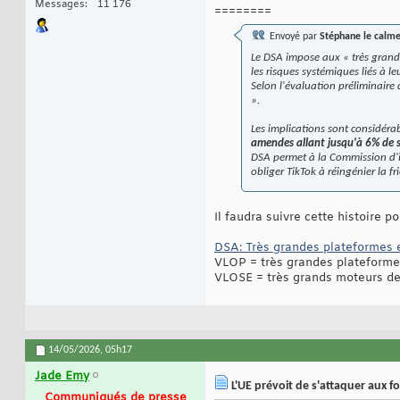
Messages
11 176
========
Envoyé par
Stéphane le calm
Le DSA impose aux « très grandes
les risques systémiques liés à l
Selon l'évaluation préliminaire 
».
Les implications sont considéra
amendes allant jusqu'à 6% de s
DSA permet à la Commission d'i
obliger TikTok à réingénier la fr
Il faudra suivre cette histoire 
DSA: Très grandes plateformes 
VLOP = très grandes plateforme
VLOSE = très grands moteurs de
14/05/2026,
05h17
Jade Emy
L'UE prévoit de s'attaquer aux f
Communiqués de presse