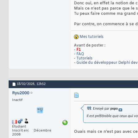
Donc oui, en effet la notion de 
Mais ce n'est pas parce que le s
Tu peux faire comme ma grand m
Par contre, on commence à se dét
Mes tutoriels
Avant de poster :
-
F1
-
FAQ
-
Tutoriels
-
Guide du développeur Delphi de
18/02/2026,
12h52
Ryu2000
Inactif
Envoyé par
popo
Il est préférable que ceux qui
Étudiant
Inscrit en
Décembre
Ouais mais ce n'est pas avec ce 
2008