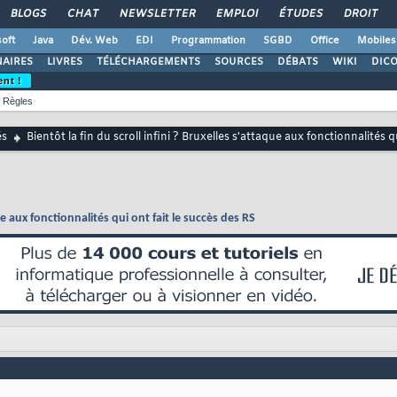
BLOGS
CHAT
NEWSLETTER
EMPLOI
ÉTUDES
DROIT
oft
Java
Dév. Web
EDI
Programmation
SGBD
Office
Mobiles
AIRES
LIVRES
TÉLÉCHARGEMENTS
SOURCES
DÉBATS
WIKI
DIC
ent !
Règles
és
Bientôt la fin du scroll infini ? Bruxelles s'attaque aux fonctionnalités q
que aux fonctionnalités qui ont fait le succès des RS