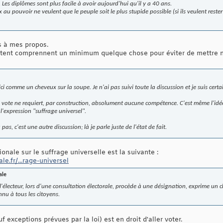
. Les diplômes sont plus facile à avoir aujourd'hui qu'il y a 40 ans.
 au pouvoir ne veulent que le peuple soit le plus stupide possible (si ils veulent reste
s à mes propos.
votent comprennent un minimum quelque chose pour éviter de mettre n
ici comme un cheveux sur la soupe. Je n'ai pas suivi toute la discussion et je suis cer
e vote ne requiert, par construction, absolument aucune compétence. C'est même l'idé
l'expression "
suffrage universel
".
s, c'est une autre discussion; là je parle juste de l'état de fait.
onale sur le suffrage universelle est la suivante :
e.fr/...rage-universel
ale
 l'électeur, lors d'une consultation électorale, procède à une désignation, exprime un ch
nnu à tous les citoyens.
f exceptions prévues par la loi) est en droit d'aller voter.