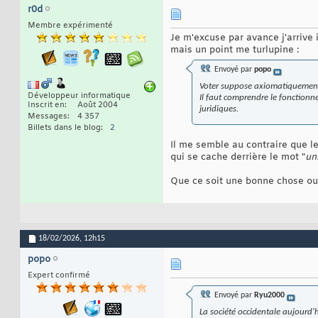
r0d
Membre expérimenté
Je m'excuse par avance j'arrive 
mais un point me turlupine :
Envoyé par
popo
Voter suppose axiomatiquement
Développeur informatique
Il faut comprendre le fonction
Inscrit en
Août 2004
juridiques.
Messages
4 357
Billets dans le blog
2
Il me semble au contraire que l
qui se cache derrière le mot "
un
Que ce soit une bonne chose ou pa
18/02/2026,
12h15
popo
Expert confirmé
Envoyé par
Ryu2000
La société occidentale aujourd'