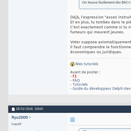
On trouve facilement des BAC+10 
Déjà, l'expression "assez instrui
Et en plus, tu tombes dans le p
C'est exactement comme si tu me 
fumeurs qui meurent jeunes.
Voter suppose axiomatiquement 
Il faut comprendre le fonctionn
économiques ou juridiques.
Mes tutoriels
Avant de poster :
-
F1
-
FAQ
-
Tutoriels
-
Guide du développeur Delphi de
18/02/2026,
10h45
Ryu2000
Inactif