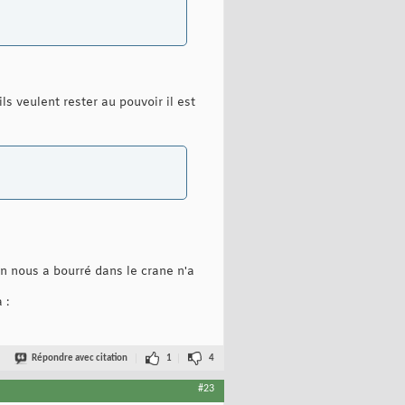
ls veulent rester au pouvoir il est
on nous a bourré dans le crane n'a
 :
Répondre avec citation
1
4
#23