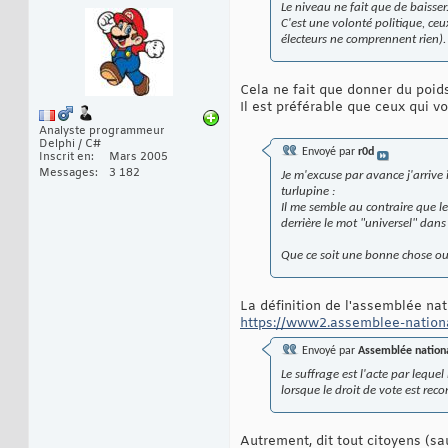
Le niveau ne fait que de baisser
C'est une volonté politique, ceux
électeurs ne comprennent rien).
Cela ne fait que donner du poid
Il est préférable que ceux qui 
Analyste programmeur
Delphi / C#
Envoyé par
r0d
Inscrit en
Mars 2005
Messages
3 182
Je m'excuse par avance j'arrive 
turlupine :
Il me semble au contraire que l
derrière le mot "
universel
" dans 
Que ce soit une bonne chose ou pa
La définition de l'assemblée nati
https://www2.assemblee-national
Envoyé par
Assemblée nation
Le suffrage est l'acte par lequel
lorsque le droit de vote est reco
Autrement, dit tout citoyens (sau