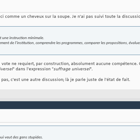
ici comme un cheveux sur la soupe. Je n'ai pas suivi toute la discussio
 une instruction minimale.
nement de l'institution, comprendre les programmes, comparer les propositions, éval
e vote ne requiert, par construction, absolument aucune compétence. 
iversel
" dans l'expression "
suffrage universel
".
s, c'est une autre discussion; là je parle juste de l'état de fait.
hui veut des gens stupides.