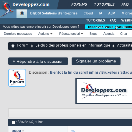
FORUMS
TUTORIELS
FAQ
DI/DSI Solutions d'entreprise
Cloud
IA
ALM
Micros
TUTORIELS
FAQ
WEBIN
Vous n'êtes pas encore inscrit sur Developpez.com ?
Inscrivez-vous gratuitem
Derniers messages
Actions
Réseau social
Blogs
Agenda
Chat
Forum
Le club des professionnels en informatique
Actualit
+
Signaler un problème
Répondre à la discussion
Discussion :
Bientôt la fin du scroll infini ? Bruxelles s'atta
18/02/2026,
10h01
popo