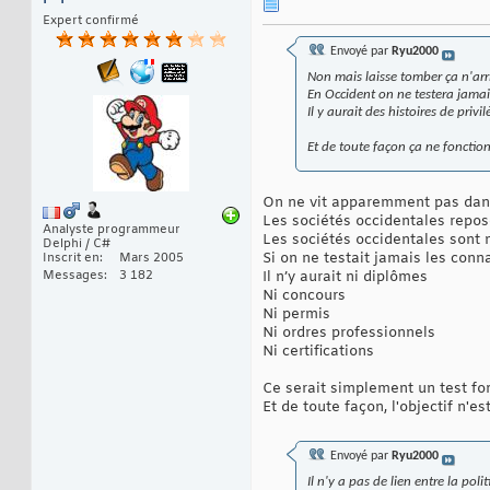
Expert confirmé
Envoyé par
Ryu2000
Non mais laisse tomber ça n'arr
En Occident on ne testera jama
Il y aurait des histoires de privil
Et de toute façon ça ne fonctio
On ne vit apparemment pas da
Les sociétés occidentales repo
Analyste programmeur
Les sociétés occidentales sont
Delphi / C#
Si on ne testait jamais les con
Inscrit en
Mars 2005
Messages
3 182
Il n’y aurait ni diplômes
Ni concours
Ni permis
Ni ordres professionnels
Ni certifications
Ce serait simplement un test fo
Et de toute façon, l'objectif n'
Envoyé par
Ryu2000
Il n'y a pas de lien entre la polit