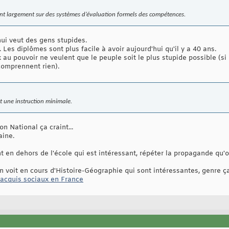
ent largement sur des systèmes d’évaluation formels des compétences.
hui veut des gens stupides.
 Les diplômes sont plus facile à avoir aujourd'hui qu'il y a 40 ans.
 au pouvoir ne veulent que le peuple soit le plus stupide possible (si i
comprennent rien).
 une instruction minimale.
ion National ça craint...
aine.
 en dehors de l'école qui est intéressant, répéter la propagande qu'
n voit en cours d'Histoire-Géographie qui sont intéressantes, genre ça
 acquis sociaux en France