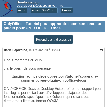
Developpez.com
Le Club des Développeurs et IT Pro
Actus
Forum OnlyOffice
Emploi
OnlyOffice
:
Tutoriel pour apprendre comment créer un
plugin pour ONLYOFFICE Docs
Répondre à la discussion
Daria Lapikhina
,
le 17/04/2024 à 13h43
#1
Chers membres du club,
J'ai le plaisir de vous présenter :
https://onlyoffice.developpez.com/tutoriel/apprendre-
comment-creer-plugin-onlyoffice-docs/
ONLYOFFICE Docs et Desktop Editors offrent un support pour
les plugins permettant aux développeurs d'ajouter des
fonctionnalités spécifiques aux éditeurs qui ne sont pas
directement liées au format OOXML.