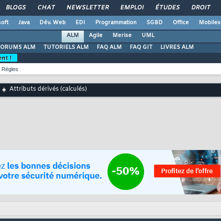
BLOGS
CHAT
NEWSLETTER
EMPLOI
ÉTUDES
DROIT
oft
Java
Dév. Web
EDI
Programmation
SGBD
Office
Mobiles
ALM
Agile
Merise
UML
FORUMS ALM
TUTORIELS ALM
FAQ ALM
FAQ GIT
LIVRES ALM
ent !
Règles
Attributs dérivés (calculés)