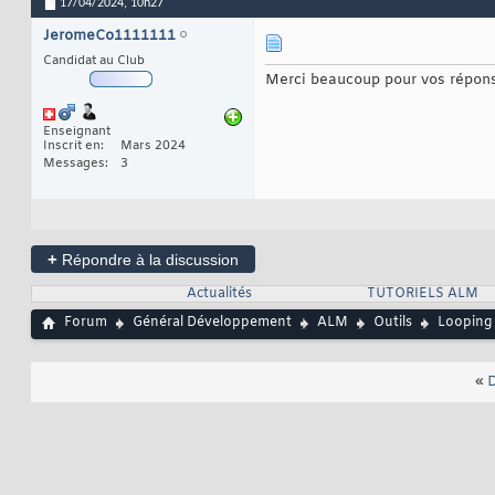
17/04/2024,
10h27
JeromeCo1111111
Candidat au Club
Merci beaucoup pour vos répons
Enseignant
Inscrit en
Mars 2024
Messages
3
+
Répondre à la discussion
Actualités
TUTORIELS ALM
Forum
Général Développement
ALM
Outils
Looping
«
D