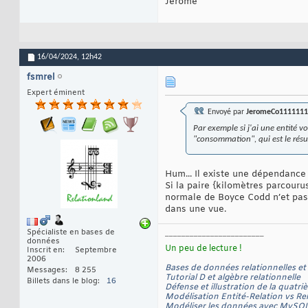
Jérôme
16/04/2024,
12h42
fsmrel
Expert éminent
Envoyé par
JeromeCo1111111
Par exemple si j'ai une entité v
"consommation", qui est le résul
Hum... Il existe une dépendanc
Si la paire {kilomètres parcouru
normale de Boyce Codd n’et pas v
dans une vue.
Spécialiste en bases de
‒‒‒‒‒‒‒‒‒‒‒‒‒‒‒‒‒‒‒‒‒‒‒‒
données
Un peu de lecture !
Inscrit en
Septembre
2006
Bases de données relationnelles et 
Messages
8 255
Tutorial D et algèbre relationnelle
Billets dans le blog
16
Défense et illustration de la quatr
Modélisation Entité-Relation vs Rel
Modéliser les données avec MyS