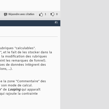
Répondre avec citation
1
0
#5
rubriques "calculables".
, et le fait de les stocker dans la
la modification des rubriques
oint les remarques de fsmrel).
ases de données intègrent des
ns, ...).
lise la zone "Commentaire" des
er son mode de calcul.
e
" de
Looping
qui apparaît
ui rajoute la contrainte