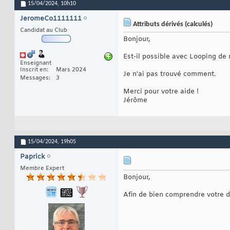
15/04/2024,
10h10
JeromeCo1111111
Attributs dérivés (calculés)
Candidat au Club
Bonjour,
Est-il possible avec Looping de 
Enseignant
Inscrit en
Mars 2024
Je n'ai pas trouvé comment.
Messages
3
Merci pour votre aide !
Jérôme
15/04/2024,
19h05
Paprick
Membre Expert
Bonjour,
Afin de bien comprendre votre 