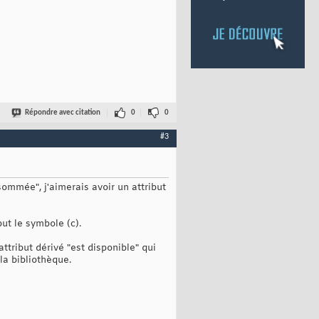
Répondre avec citation
0
0
#3
sommée", j'aimerais avoir un attribut
but le symbole (c).
ttribut dérivé "est disponible" qui
la bibliothèque.