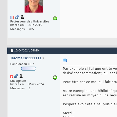
Professeur des Universités
Inscrit en
Juin 2019
Messages
785
16/04/2024,
08h10
JeromeCo1111111
Candidat au Club
Par exemple si j'ai une entité v
dérivé "consommation", qui est l
Enseignant
Peut-être est-ce moi qui fait er
Inscrit en
Mars 2024
Messages
3
Autre exemple : une bibliothèque
est calculé au moyen d'une requê
J'espère avoir été ainsi plus clai
Merci !