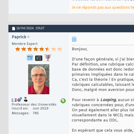
Je ne réponds pas aux questions te
16/04/2024,
15h37
Paprick
Membre Expert
Bonjour,
D'une façon générale, si j'ai bi
Par définition, une rubrique calc
base de données est donc redond
primaires impliquées dans le cal
Ca, c'est la théorie ! En prati
rubriques calculables, laissant 
Donc, malgré mon aversion pour c
Pour revenir à
Looping
, aucun s
Professeur des Universités
rubriques concernées pour, d'une
Inscrit en
Juin 2019
On peut également aller plus loi
Messages
785
visuellement dans le MCD, mais 
correspondante au DDL.
En espérant que cela vous aide,