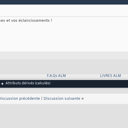
es et vos éclaircissements !
F.A.Qs ALM
LIVRES ALM
Attributs dérivés (calculés)
iscussion précédente
|
Discussion suivante
»