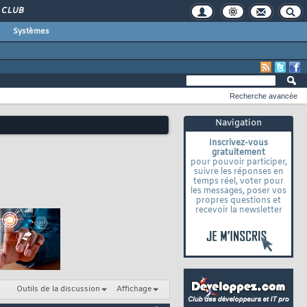
CLUB
Systèmes
Recherche avancée
Navigation
Inscrivez-vous
gratuitement
pour pouvoir participer,
suivre les réponses en
temps réel, voter pour
les messages, poser vos
propres questions et
recevoir la newsletter
Outils de la discussion
Affichage