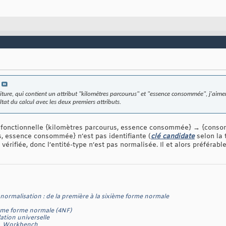
oiture, qui contient un attribut "kilomètres parcourus" et "essence consommée", j'aimer
tat du calcul avec les deux premiers attributs.
e fonctionnelle {kilomètres parcourus, essence consommée}
→
{conso
s, essence consommée} n’est pas identifiante (
clé candidate
selon la 
érifiée, donc l’entité-type n’est pas normalisée. Il et alors préférabl
normalisation : de la première à la sixième forme normale
ième forme normale (4NF)
ation universelle
QL Workbench