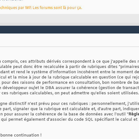
chniques par MP. Les forums sont là pour ça.
en compris, ces attributs dérivés correspondent à ce que j'appelle des 
ulable peut donc être recalculée à partir de rubriques dites "primaires"
ant et rend le système d'information incohérent entre le moment de 
cul et la mise à jour de la rubrique calculable en question (ce qui rej
que, pour des raisons de performance en consultation, bon nombre de b
le développeur ou/et le DBA assurer la cohérence (gestion de transactio
es rubriques calculables, on peut admettre qu'elles soient utilisées.
igne distinctif n'est prévu pour ces rubriques : personnellement, j'uti
 part, signaler que la rubrique est calculable et, d'autre part, indiqu
n pour assurer la cohérence de la base de données avec l'outil "
Règl
qui permet également d'associer du code SQL spécifiant le calcul et q
 bonne continuation !