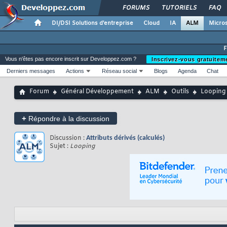
FORUMS
TUTORIELS
FAQ
DI/DSI Solutions d'entreprise
Cloud
IA
ALM
Micros
Vous n'êtes pas encore inscrit sur Developpez.com ?
Inscrivez-vous gratuitem
Derniers messages
Actions
Réseau social
Blogs
Agenda
Chat
Forum
Général Développement
ALM
Outils
Looping
+
Répondre à la discussion
Discussion :
Attributs dérivés (calculés)
Sujet :
Looping