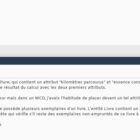
oiture, qui contient un attribut "kilomètres parcourus" et "essence con
e résultat du calcul avec les deux premiers attributs.
reur mais dans un MCD, j'avais l'habitude de placer devant un tel attri
 possède plusieurs exemplaires d'un livre. L'entité Livre contient un a
te qui vérifie s'il reste des exemplaires non-empruntés de ce livre à 
r.