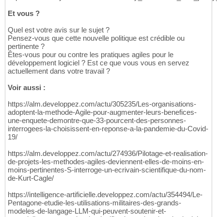
Et vous ?
Quel est votre avis sur le sujet ?
Pensez-vous que cette nouvelle politique est crédible ou
pertinente ?
Êtes-vous pour ou contre les pratiques agiles pour le
développement logiciel ? Est ce que vous vous en servez
actuellement dans votre travail ?
Voir aussi :
https://alm.developpez.com/actu/305235/Les-organisations-
adoptent-la-methode-Agile-pour-augmenter-leurs-benefices-
une-enquete-demontre-que-33-pourcent-des-personnes-
interrogees-la-choisissent-en-reponse-a-la-pandemie-du-Covid-
19/
https://alm.developpez.com/actu/274936/Pilotage-et-realisation-
de-projets-les-methodes-agiles-deviennent-elles-de-moins-en-
moins-pertinentes-S-interroge-un-ecrivain-scientifique-du-nom-
de-Kurt-Cagle/
https://intelligence-artificielle.developpez.com/actu/354494/Le-
Pentagone-etudie-les-utilisations-militaires-des-grands-
modeles-de-langage-LLM-qui-peuvent-soutenir-et-