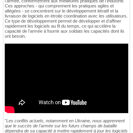
l'armée, conformément aux meilleures pratiques de l'industrie.
Ces approches - qui comprennent les pratiques agiles et
allégées - se concentrent sur le développement itératif et la
livraison de logiciels en étroite coordination avec les utilisateurs.
Ce type de développement permet de développer et d'affiner
rapidement les logiciels au fil du temps, ce qui accélère la
capacité de l'armée à fournir aux soldats les capacités dont ils
ont besoin.
"
Les conflits actuels, notamment en Ukraine, nous apprennent
que le succès de l'armée sur les futurs champs de bataille
dépendra de sa capacité à mettre rapidement à jour les logiciels