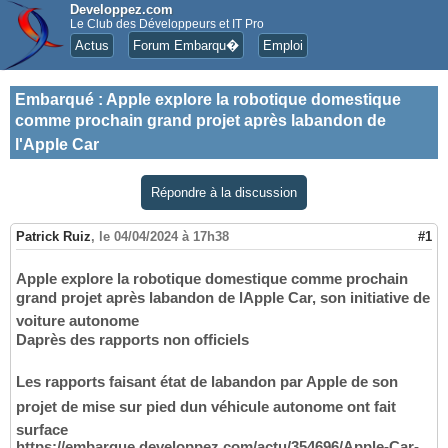
Developpez.com
Le Club des Développeurs et IT Pro
Actus
Forum Embarqu�
Emploi
Embarqué
:
Apple explore la robotique domestique
comme prochain grand projet après labandon de
l'Apple Car
Répondre à la discussion
Patrick Ruiz
,
le 04/04/2024 à 17h38
#1
Apple explore la robotique domestique comme prochain
grand projet après labandon de lApple Car, son initiative de
voiture autonome
Daprès des rapports non officiels
Les rapports faisant état de labandon par Apple de son
projet de mise sur pied dun véhicule autonome ont fait
surface
https://embarque.developpez.com/actu/354696/Apple-Car-