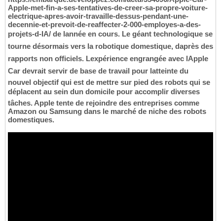
Apple-met-fin-a-ses-tentatives-de-creer-sa-propre-voiture-
electrique-apres-avoir-travaille-dessus-pendant-une-
decennie-et-prevoit-de-reaffecter-2-000-employes-a-des-
projets-d-IA/ de lannée en cours. Le géant technologique se
tourne désormais vers la robotique domestique, daprès des
rapports non officiels. Lexpérience engrangée avec lApple
Car devrait servir de base de travail pour latteinte du
nouvel objectif qui est de mettre sur pied des robots qui se
déplacent au sein dun domicile pour accomplir diverses
tâches. Apple tente de rejoindre des entreprises comme
Amazon ou Samsung dans le marché de niche des robots
domestiques.