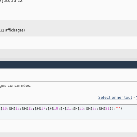
 jusqu'à 22.
 31 affichages)
ages concernées:
Sélectionner tout
-
F$
10
;$F$
12
:$F$
15
;$F$
17
:$F$
19
;$F$
21
:$F$
25
;$F$
27
:$F$
31
)
)
;
""
)