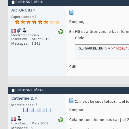
01/04/2024,
05h16
ARTURO83
Expert confirmé
Bonjour,
En H6 et à tirer vers le bas, form
Electrotechnicien
Code :
Inscrit en
Juillet 2016
Messages
3 241
=SI
(
GAUCHE
(
B6;
5
)
<>
"Total"
Cdlt
01/04/2024,
08h43
Catherine D.
Ca inclut les sous totaux .... et 
Membre habitué
Bonjour
Cela ne fonctionne pas car j ai 
Inscrit en
Mars 2009
Messages
9