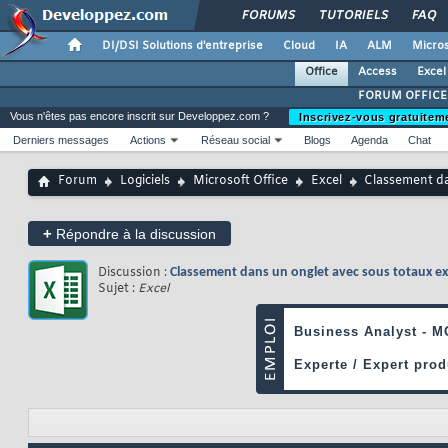
FORUMS
TUTORIELS
FAQ
DI/DSI Solutions d'entreprise
Cloud
IA
ALM
Micros
Office
Access
Excel
FORUM OFFICE
Vous n'êtes pas encore inscrit sur Developpez.com ?
Inscrivez-vous gratuitem
Derniers messages
Actions
Réseau social
Blogs
Agenda
Chat
Forum
Logiciels
Microsoft Office
Excel
Classement da
+
Répondre à la discussion
Discussion :
Classement dans un onglet avec sous totaux ex
Sujet :
Excel