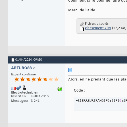
Comment faire pour ne faire que
Merci de l'aide
Fichiers attachés
classement.xlsx
(12,2 Ko,
01/04/2024,
09h50
ARTURO83
Expert confirmé
Alors, en ne prenant que les pl
Code :
Electrotechnicien
Inscrit en
Juillet 2016
=SIERREUR
(
RANG
(
F6;
(
$F$
6
:$
Messages
3 241