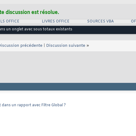
te discussion est résolue.
LS OFFICE
LIVRES OFFICE
SOURCES VBA
OF
ns un onglet avec sous totaux existants
iscussion précédente
|
Discussion suivante
»
 dans un rapport avec Filtre Global ?