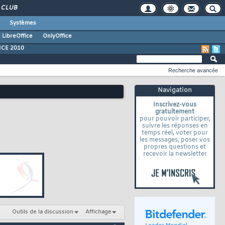
CLUB
Systèmes
 LibreOffice
OnlyOffice
ICE 2010
Recherche avancée
Navigation
Inscrivez-vous
gratuitement
pour pouvoir participer,
suivre les réponses en
temps réel, voter pour
les messages, poser vos
propres questions et
recevoir la newsletter
Outils de la discussion
Affichage