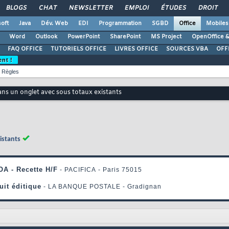
BLOGS
CHAT
NEWSLETTER
EMPLOI
ÉTUDES
DROIT
oft
Java
Dév. Web
EDI
Programmation
SGBD
Office
Mobiles
Word
Outlook
PowerPoint
SharePoint
MS Project
OpenOffice &
FAQ OFFICE
TUTORIELS OFFICE
LIVRES OFFICE
SOURCES VBA
OFF
ent !
Règles
ns un onglet avec sous totaux existants
istants