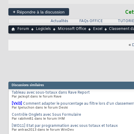
+
Cet
Répondre à la discussion
Actualités
FAQs OFFICE
TUTORIE
Forum
Logiciels
Microsoft Office
Excel
Classement da
«
D
Discussions similaires
Tableau avec sous-totaux dans Rave Report
Par jackvpt dans le forum Rave
[Vxi3]
Comment adapter le pourcentage au filtre lors d'un classement
Par tpeluchon dans le forum Deski
Contrôle Onglets avec Sous Formulaire
Par rabihm81 dans le forum IHM
[WD11] Etat par programmation avec sous totaux et totaux
Par antrax2013 dans le forum WinDev