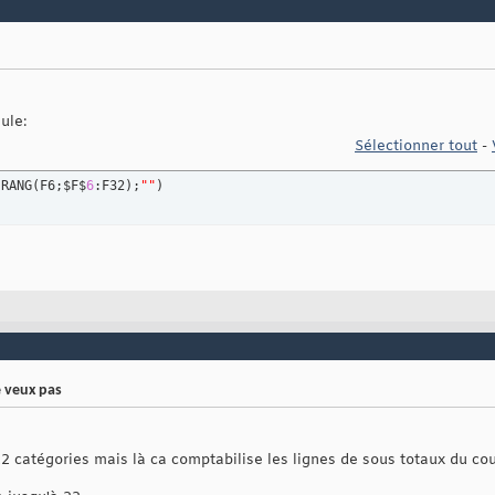
ule:
Sélectionner tout
-
;RANG
(
F6;$F$
6
:F32
)
;
""
)
je veux pas
22 catégories mais là ca comptabilise les lignes de sous totaux du coup