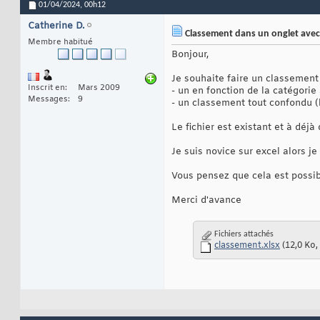
01/04/2024,
00h12
Catherine D.
Classement dans un onglet avec 
Membre habitué
Bonjour,
Je souhaite faire un classement 
Inscrit en
Mars 2009
- un en fonction de la catégorie 
Messages
9
- un classement tout confondu (là
Le fichier est existant et à déjà
Je suis novice sur excel alors j
Vous pensez que cela est possib
Merci d'avance
Fichiers attachés
classement.xlsx
(12,0 Ko,