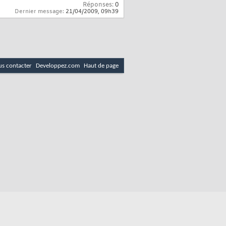
Réponses:
0
Dernier message:
21/04/2009,
09h39
s contacter
Developpez.com
Haut de page