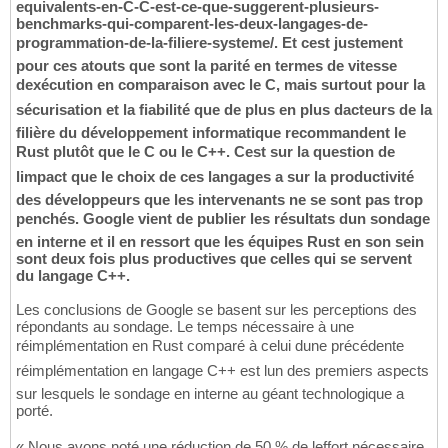
equivalents-en-C-C-est-ce-que-suggerent-plusieurs-
benchmarks-qui-comparent-les-deux-langages-de-
programmation-de-la-filiere-systeme/. Et cest justement
pour ces atouts que sont la parité en termes de vitesse
dexécution en comparaison avec le C, mais surtout pour la
sécurisation et la fiabilité que de plus en plus dacteurs de la
filière du développement informatique recommandent le
Rust plutôt que le C ou le C++. Cest sur la question de
limpact que le choix de ces langages a sur la productivité
des développeurs que les intervenants ne se sont pas trop
penchés. Google vient de publier les résultats dun sondage
en interne et il en ressort que les équipes Rust en son sein
sont deux fois plus productives que celles qui se servent
du langage C++.
Les conclusions de Google se basent sur les perceptions des
répondants au sondage. Le temps nécessaire à une
réimplémentation en Rust comparé à celui dune précédente
réimplémentation en langage C++ est lun des premiers aspects
sur lesquels le sondage en interne au géant technologique a
porté.
« Nous avons noté une réduction de 50 % de leffort nécessaire