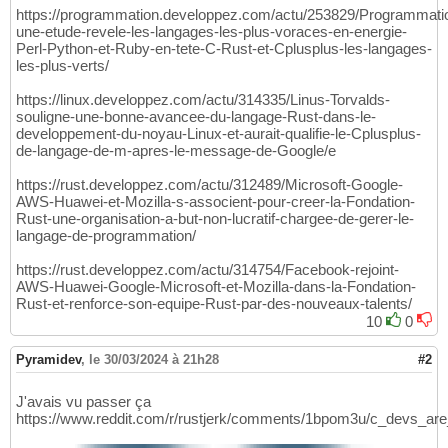
https://programmation.developpez.com/actu/253829/Programmati
une-etude-revele-les-langages-les-plus-voraces-en-energie-
Perl-Python-et-Ruby-en-tete-C-Rust-et-Cplusplus-les-langages-
les-plus-verts/
https://linux.developpez.com/actu/314335/Linus-Torvalds-
souligne-une-bonne-avancee-du-langage-Rust-dans-le-
developpement-du-noyau-Linux-et-aurait-qualifie-le-Cplusplus-
de-langage-de-m-apres-le-message-de-Google/e
https://rust.developpez.com/actu/312489/Microsoft-Google-
AWS-Huawei-et-Mozilla-s-associent-pour-creer-la-Fondation-
Rust-une-organisation-a-but-non-lucratif-chargee-de-gerer-le-
langage-de-programmation/
https://rust.developpez.com/actu/314754/Facebook-rejoint-
AWS-Huawei-Google-Microsoft-et-Mozilla-dans-la-Fondation-
Rust-et-renforce-son-equipe-Rust-par-des-nouveaux-talents/
10
0
Pyramidev
,
le 30/03/2024 à 21h28
#2
J'avais vu passer ça
https://www.reddit.com/r/rustjerk/comments/1bpom3u/c_devs_ar