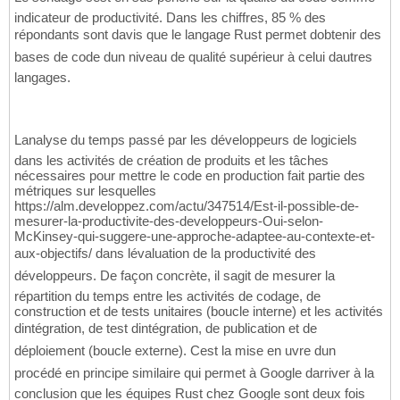
indicateur de productivité. Dans les chiffres, 85 % des
répondants sont davis que le langage Rust permet dobtenir des
bases de code dun niveau de qualité supérieur à celui dautres
langages.
Lanalyse du temps passé par les développeurs de logiciels
dans les activités de création de produits et les tâches
nécessaires pour mettre le code en production fait partie des
métriques sur lesquelles
https://alm.developpez.com/actu/347514/Est-il-possible-de-
mesurer-la-productivite-des-developpeurs-Oui-selon-
McKinsey-qui-suggere-une-approche-adaptee-au-contexte-et-
aux-objectifs/ dans lévaluation de la productivité des
développeurs. De façon concrète, il sagit de mesurer la
répartition du temps entre les activités de codage, de
construction et de tests unitaires (boucle interne) et les activités
dintégration, de test dintégration, de publication et de
déploiement (boucle externe). Cest la mise en uvre dun
procédé en principe similaire qui permet à Google darriver à la
conclusion que les équipes Rust chez Google sont deux fois