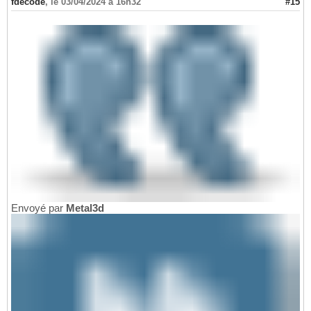
fdecode
,
le 03/04/2024 à 16h32
#15
Envoyé par
Metal3d