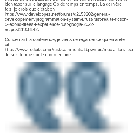
bien taper sur le langage Go de temps en temps. La dernière
fois, je crois que c'était en
https://www.developpez.net/forums/d2153202/general-
developpement/programmation-systeme/rust/rust-realite-fiction-
5-lecons-tirees-l-experience-rust-google-2022-
a/#post11958142.
Concernant la conférence, je viens de regarder ce qui en a été
dit
https://www.reddit.com/r/rust/comments/1bpwmud/media_lars_ber
Je suis tombé sur le commentaire :