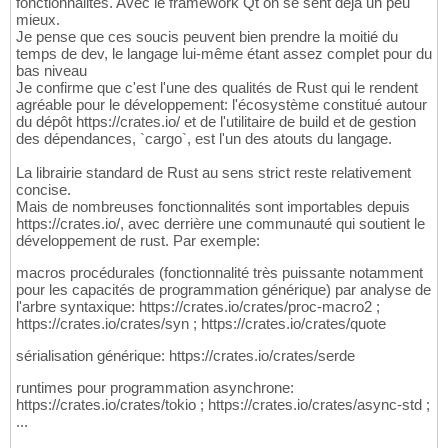
fonctionnalités. Avec le framework Qt on se sent déjà un peu
mieux.
Je pense que ces soucis peuvent bien prendre la moitié du
temps de dev, le langage lui-même étant assez complet pour du
bas niveau
Je confirme que c'est l'une des qualités de Rust qui le rendent
agréable pour le développement: l'écosystème constitué autour
du dépôt https://crates.io/ et de l'utilitaire de build et de gestion
des dépendances, `cargo`, est l'un des atouts du langage.
La librairie standard de Rust au sens strict reste relativement
concise.
Mais de nombreuses fonctionnalités sont importables depuis
https://crates.io/, avec derrière une communauté qui soutient le
développement de rust. Par exemple:
macros procédurales (fonctionnalité très puissante notamment
pour les capacités de programmation générique) par analyse de
l'arbre syntaxique: https://crates.io/crates/proc-macro2 ;
https://crates.io/crates/syn ; https://crates.io/crates/quote
sérialisation générique: https://crates.io/crates/serde
runtimes pour programmation asynchrone:
https://crates.io/crates/tokio ; https://crates.io/crates/async-std ;
...