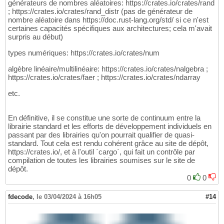
générateurs de nombres aléatoires: https://crates.io/crates/rand
; https://crates.io/crates/rand_distr (pas de générateur de
nombre aléatoire dans https://doc.rust-lang.org/std/ si ce n'est
certaines capacités spécifiques aux architectures; cela m'avait
surpris au début)
types numériques: https://crates.io/crates/num
algèbre linéaire/multilinéaire: https://crates.io/crates/nalgebra ;
https://crates.io/crates/faer ; https://crates.io/crates/ndarray
etc.
En définitive, il se constitue une sorte de continuum entre la
librairie standard et les efforts de développement individuels en
passant par des librairies qu'on pourrait qualifier de quasi-
standard. Tout cela est rendu cohérent grâce au site de dépôt,
https://crates.io/, et à l'outil `cargo`, qui fait un contrôle par
compilation de toutes les librairies soumises sur le site de
dépôt.
0
0
fdecode
,
le 03/04/2024 à 16h05
#14