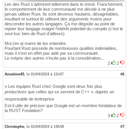
Les dev Rust s'admirent tellement dans le miroir. Franchement,
le comportement de leur communauté me décide à ne plus
jamais utiliser Rust. Ils sont devenus hautains, désagréables,
insultant et surtout ils utilisent des arguments moisis pour
descendre les autres langages. Ça me dégoûte au point de
rejeter leur langage malgré l'intérêt potentiel du compilo (c'est le
seul truc bien de Rust d'ailleurs)
Moi j'en ai marre de les entendre.
Pourtant Rust possède de nombreuses qualités indéniables,
mais il n'est en effet pas aidé par sa communauté.
Le mépris des autres n'incite pas à la considération...
2
2
Anselme45
,
le 01/04/2024 à 11h07
#6
« Les équipes Rust chez Google sont deux fois plus
productives que celles qui se servent de C++ », daprès un
responsable de lentreprise
Est-il utile de préciser que Google est un membre fondateur de
la RUST Fondation?
3
2
Christophe
,
le 01/04/2024 à 19h58
#7