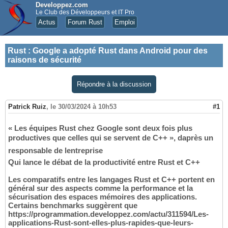
Developpez.com
Le Club des Développeurs et IT Pro
Actus
Forum Rust
Emploi
Rust
:
Google a adopté Rust dans Android pour des
raisons de sécurité
Répondre à la discussion
Patrick Ruiz
,
le 30/03/2024 à 10h53
#1
« Les équipes Rust chez Google sont deux fois plus
productives que celles qui se servent de C++ », daprès un
responsable de lentreprise
Qui lance le débat de la productivité entre Rust et C++
Les comparatifs entre les langages Rust et C++ portent en
général sur des aspects comme la performance et la
sécurisation des espaces mémoires des applications.
Certains benchmarks suggèrent que
https://programmation.developpez.com/actu/311594/Les-
applications-Rust-sont-elles-plus-rapides-que-leurs-