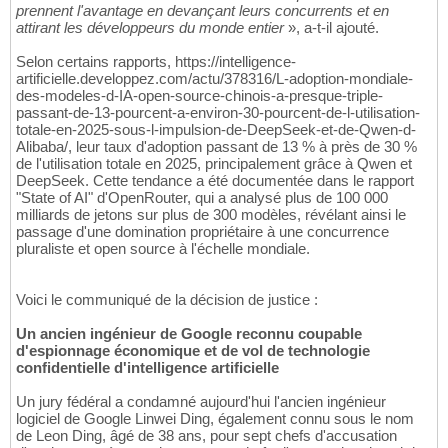
prennent l'avantage en devançant leurs concurrents et en
attirant les développeurs du monde entier
», a-t-il ajouté.
Selon certains rapports, https://intelligence-
artificielle.developpez.com/actu/378316/L-adoption-mondiale-
des-modeles-d-IA-open-source-chinois-a-presque-triple-
passant-de-13-pourcent-a-environ-30-pourcent-de-l-utilisation-
totale-en-2025-sous-l-impulsion-de-DeepSeek-et-de-Qwen-d-
Alibaba/, leur taux d'adoption passant de 13 % à près de 30 %
de l'utilisation totale en 2025, principalement grâce à Qwen et
DeepSeek. Cette tendance a été documentée dans le rapport
"State of AI" d'OpenRouter, qui a analysé plus de 100 000
milliards de jetons sur plus de 300 modèles, révélant ainsi le
passage d'une domination propriétaire à une concurrence
pluraliste et open source à l'échelle mondiale.
Voici le communiqué de la décision de justice :
Un ancien ingénieur de Google reconnu coupable
d'espionnage économique et de vol de technologie
confidentielle d'intelligence artificielle
Un jury fédéral a condamné aujourd'hui l'ancien ingénieur
logiciel de Google Linwei Ding, également connu sous le nom
de Leon Ding, âgé de 38 ans, pour sept chefs d'accusation