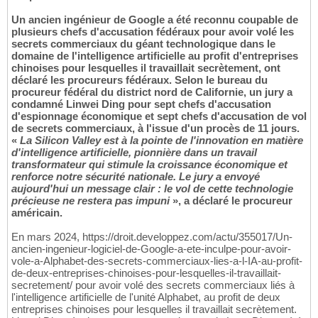
Un ancien ingénieur de Google a été reconnu coupable de
plusieurs chefs d'accusation fédéraux pour avoir volé les
secrets commerciaux du géant technologique dans le
domaine de l'intelligence artificielle au profit d'entreprises
chinoises pour lesquelles il travaillait secrètement, ont
déclaré les procureurs fédéraux. Selon le bureau du
procureur fédéral du district nord de Californie, un jury a
condamné Linwei Ding pour sept chefs d'accusation
d'espionnage économique et sept chefs d'accusation de vol
de secrets commerciaux, à l'issue d'un procès de 11 jours.
«
La Silicon Valley est à la pointe de l'innovation en matière
d'intelligence artificielle, pionnière dans un travail
transformateur qui stimule la croissance économique et
renforce notre sécurité nationale. Le jury a envoyé
aujourd'hui un message clair : le vol de cette technologie
précieuse ne restera pas impuni
», a déclaré le procureur
américain.
En mars 2024, https://droit.developpez.com/actu/355017/Un-
ancien-ingenieur-logiciel-de-Google-a-ete-inculpe-pour-avoir-
vole-a-Alphabet-des-secrets-commerciaux-lies-a-l-IA-au-profit-
de-deux-entreprises-chinoises-pour-lesquelles-il-travaillait-
secretement/ pour avoir volé des secrets commerciaux liés à
l'intelligence artificielle de l'unité Alphabet, au profit de deux
entreprises chinoises pour lesquelles il travaillait secrètement.