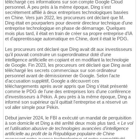
téléchargé ces informations sur son compte Google Cloud
personnel. À peu près à la même époque, Ding s'est
secrètement affilié à deux entreprises technologiques basées
en Chine. Vers juin 2022, les procureurs ont déclaré que M.
Ding était en pourparlers pour devenir directeur technique d'une
entreprise technologique en phase de démarrage. Quelques
mois plus tard, il était en train de créer sa propre entreprise d'IA
et d'apprentissage automatique en Chine, dont il était le PDG.
Les procureurs ont déclaré que Ding avait dit aux investisseurs
qu'il pouvait construire un superordinateur doté d'une
intelligence artificielle en copiant et en modifiant la technologie
de Google. Fin 2023, les procureurs ont déclaré que Ding avait
téléchargé les secrets commerciaux sur son ordinateur
personnel avant de démissionner de Google. Selon l'acte
d'accusation supplétif, Google a découvert ces
téléchargements après avoir appris que Ding s'était présenté
comme le PDG de l'une des entreprises lors d'une conférence
d'investisseurs à Pékin. À peu près à la même époque, Ding a
informé son supérieur qu'il quittait l'entreprise et a réservé un
vol aller simple pour Pékin.
Début janvier 2024, le FBI a exécuté un mandat de perquisition
à son domicile et Ding a été arrêté deux mois plus tard. «
Le vol
et l'utilisation abusive de technologies avancées d'intelligence
artificielle au profit de la République populaire de Chine
menacent notre avance technologique et notre compétitivité