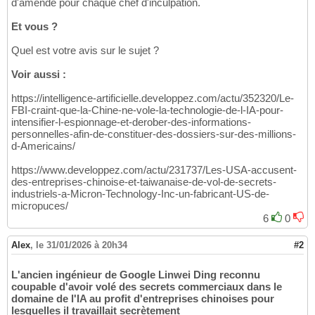
d'amende pour chaque chef d'inculpation.
Et vous ?
Quel est votre avis sur le sujet ?
Voir aussi :
https://intelligence-artificielle.developpez.com/actu/352320/Le-
FBI-craint-que-la-Chine-ne-vole-la-technologie-de-l-IA-pour-
intensifier-l-espionnage-et-derober-des-informations-
personnelles-afin-de-constituer-des-dossiers-sur-des-millions-
d-Americains/
https://www.developpez.com/actu/231737/Les-USA-accusent-
des-entreprises-chinoise-et-taiwanaise-de-vol-de-secrets-
industriels-a-Micron-Technology-Inc-un-fabricant-US-de-
micropuces/
6
0
Alex
,
le 31/01/2026 à 20h34
#2
L'ancien ingénieur de Google Linwei Ding reconnu
coupable d'avoir volé des secrets commerciaux dans le
domaine de l'IA au profit d'entreprises chinoises pour
lesquelles il travaillait secrètement