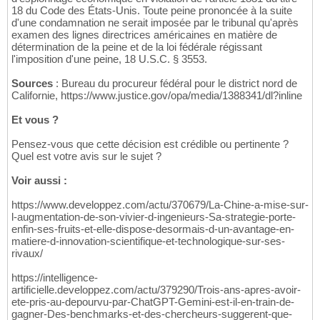
18 du Code des États-Unis. Toute peine prononcée à la suite
d'une condamnation ne serait imposée par le tribunal qu'après
examen des lignes directrices américaines en matière de
détermination de la peine et de la loi fédérale régissant
l'imposition d'une peine, 18 U.S.C. § 3553.
Sources
: Bureau du procureur fédéral pour le district nord de
Californie, https://www.justice.gov/opa/media/1388341/dl?inline
Et vous ?
Pensez-vous que cette décision est crédible ou pertinente ?
Quel est votre avis sur le sujet ?
Voir aussi :
https://www.developpez.com/actu/370679/La-Chine-a-mise-sur-
l-augmentation-de-son-vivier-d-ingenieurs-Sa-strategie-porte-
enfin-ses-fruits-et-elle-dispose-desormais-d-un-avantage-en-
matiere-d-innovation-scientifique-et-technologique-sur-ses-
rivaux/
https://intelligence-
artificielle.developpez.com/actu/379290/Trois-ans-apres-avoir-
ete-pris-au-depourvu-par-ChatGPT-Gemini-est-il-en-train-de-
gagner-Des-benchmarks-et-des-chercheurs-suggerent-que-