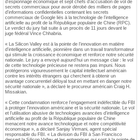
d'espionnage économique et sept chefs d'accusation de vol de
secrets commerciaux pour avoir dérobé des milliers de pages
d'informations confidentielles contenant les secrets
commerciaux de Google liés à la technologie de l'intelligence
artificielle au profit de la République populaire de Chine (RPC).
Le verdict du jury fait suite à un procès de 11 jours devant le
juge fédéral Vince Chhabria.
« La Silicon Valley est à la pointe de l'innovation en matière
d'intelligence artificielle, pionnière dans un travail transformateur
qui stimule la croissance économique et renforce notre sécurité
nationale. Le jury a envoyé aujourd'hui un message clair : le vol
de cette technologie précieuse ne restera pas impuni. Nous
protégerons vigoureusement le capital intellectuel américain
contre les intérêts étrangers qui cherchent à obtenir un
avantage concurrentiel déloyal tout en mettant en danger notre
sécurité nationale », a déclaré le procureur américain Craig H.
Missakian.
« Cette condamnation renforce l'engagement indéfectible du FBI
à protéger l'innovation américaine et la sécurité nationale. Le vol
et l'utilisation abusive de technologies avancées d'intelligence
artificielle au profit de la République populaire de Chine
menacent notre avance technologique et notre compétitivité
économique », a déclaré Sanjay Virmani, agent spécial
responsable du FBI. « La division du FBI à San Francisco
dessert la Silicon Valley et les entreprises qui sont à la pointe de