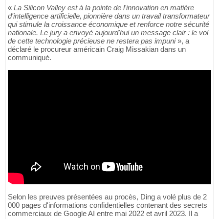
«
La Silicon Valley est à la pointe de l'innovation en matière
d'intelligence artificielle, pionnière dans un travail transformateur
qui stimule la croissance économique et renforce notre sécurité
nationale. Le jury a envoyé aujourd'hui un message clair : le vol
de cette technologie précieuse ne restera pas impuni
», a
déclaré le procureur américain Craig Missakian dans un
communiqué.
Selon les preuves présentées au procès, Ding a volé plus de 2
000 pages d'informations confidentielles contenant des secrets
commerciaux de Google AI entre mai 2022 et avril 2023. Il a