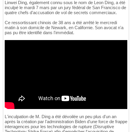
Linwei Ding, également connu sous le nom de Leon Ding, a été
inculpé le mardi 7 mars par un jury fédéral de San Francisco de
quatre chefs d'accusation de vol de secrets commerciaux.
Ce ressortissant chinois de 38 ans a été arrêté le mercredi
matin à son domicile de Newark, en Californie. Son avocat n'a
pas pu être identifié dans l'immédiat.
L'inculpation de M. Ding a été dévoilée un peu plus d'un an
après la création par l'administration Biden d'une force de frappe
interagences pour les technologies de rupture (Disruptive
Technology Strike Force) afin d'empêcher l'acquisition de