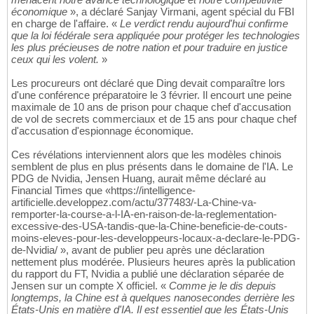
économique
», a déclaré Sanjay Virmani, agent spécial du FBI
en charge de l'affaire. «
Le verdict rendu aujourd'hui confirme
que la loi fédérale sera appliquée pour protéger les technologies
les plus précieuses de notre nation et pour traduire en justice
ceux qui les volent.
»
Les procureurs ont déclaré que Ding devait comparaître lors
d'une conférence préparatoire le 3 février. Il encourt une peine
maximale de 10 ans de prison pour chaque chef d'accusation
de vol de secrets commerciaux et de 15 ans pour chaque chef
d'accusation d'espionnage économique.
Ces révélations interviennent alors que les modèles chinois
semblent de plus en plus présents dans le domaine de l'IA. Le
PDG de Nvidia, Jensen Huang, aurait même déclaré au
Financial Times que «https://intelligence-
artificielle.developpez.com/actu/377483/-La-Chine-va-
remporter-la-course-a-l-IA-en-raison-de-la-reglementation-
excessive-des-USA-tandis-que-la-Chine-beneficie-de-couts-
moins-eleves-pour-les-developpeurs-locaux-a-declare-le-PDG-
de-Nvidia/ », avant de publier peu après une déclaration
nettement plus modérée. Plusieurs heures après la publication
du rapport du FT, Nvidia a publié une déclaration séparée de
Jensen sur un compte X officiel. «
Comme je le dis depuis
longtemps, la Chine est à quelques nanosecondes derrière les
États-Unis en matière d'IA. Il est essentiel que les États-Unis