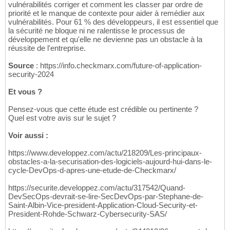
vulnérabilités corriger et comment les classer par ordre de
priorité et le manque de contexte pour aider à remédier aux
vulnérabilités. Pour 61 % des développeurs, il est essentiel que
la sécurité ne bloque ni ne ralentisse le processus de
développement et qu'elle ne devienne pas un obstacle à la
réussite de l'entreprise.
Source
: https://info.checkmarx.com/future-of-application-
security-2024
Et vous ?
Pensez-vous que cette étude est crédible ou pertinente ?
Quel est votre avis sur le sujet ?
Voir aussi :
https://www.developpez.com/actu/218209/Les-principaux-
obstacles-a-la-securisation-des-logiciels-aujourd-hui-dans-le-
cycle-DevOps-d-apres-une-etude-de-Checkmarx/
https://securite.developpez.com/actu/317542/Quand-
DevSecOps-devrait-se-lire-SecDevOps-par-Stephane-de-
Saint-Albin-Vice-president-Application-Cloud-Security-et-
President-Rohde-Schwarz-Cybersecurity-SAS/