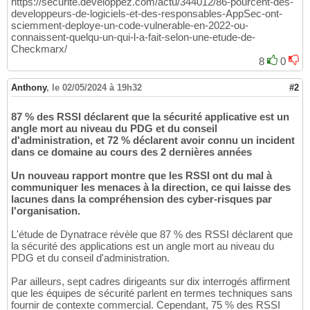
https://securite.developpez.com/actu/344012/86-pourcent-des-
developpeurs-de-logiciels-et-des-responsables-AppSec-ont-
sciemment-deploye-un-code-vulnerable-en-2022-ou-
connaissent-quelqu-un-qui-l-a-fait-selon-une-etude-de-
Checkmarx/
8
0
Anthony
,
le 02/05/2024 à 19h32
#2
87 % des RSSI déclarent que la sécurité applicative est un
angle mort au niveau du PDG et du conseil
d'administration, et 72 % déclarent avoir connu un incident
dans ce domaine au cours des 2 dernières années
Un nouveau rapport montre que les RSSI ont du mal à
communiquer les menaces à la direction, ce qui laisse des
lacunes dans la compréhension des cyber-risques par
l'organisation.
L'étude de Dynatrace révèle que 87 % des RSSI déclarent que
la sécurité des applications est un angle mort au niveau du
PDG et du conseil d'administration.
Par ailleurs, sept cadres dirigeants sur dix interrogés affirment
que les équipes de sécurité parlent en termes techniques sans
fournir de contexte commercial. Cependant, 75 % des RSSI