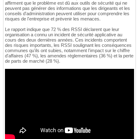
affirment que le problème est dû aux outils de sécurité qui ne
peuvent pas générer des informations que les dirigeants et les
conseils d'administration peuvent utiliser pour comprendre les
risques de l'entreprise et prévenir les menaces.
Le rapport indique que 72 % des RSSI déclarent que leur
organisation a connu un incident de sécurité applicative au
cours des deux dernières années. Ces incidents comportent
des risques importants, les RSSI soulignant les conséquences
communes qu'ils ont subies, notamment l'impact sur le chiffre
d'affaires (47 %), les amendes réglementaires (36 %) et la perte
de parts de marché (28 %).