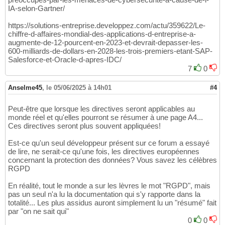
IA-selon-Gartner/
https://solutions-entreprise.developpez.com/actu/359622/Le-
chiffre-d-affaires-mondial-des-applications-d-entreprise-a-
augmente-de-12-pourcent-en-2023-et-devrait-depasser-les-
600-milliards-de-dollars-en-2028-les-trois-premiers-etant-SAP-
Salesforce-et-Oracle-d-apres-IDC/
7
0
Anselme45
,
le 05/06/2025 à 14h01
#4
Peut-être que lorsque les directives seront applicables au
monde réel et qu'elles pourront se résumer à une page A4...
Ces directives seront plus souvent appliquées!
Est-ce qu'un seul développeur présent sur ce forum a essayé
de lire, ne serait-ce qu'une fois, les directives européennes
concernant la protection des données? Vous savez les célèbres
RGPD
En réalité, tout le monde a sur les lèvres le mot "RGPD", mais
pas un seul n'a lu la documentation qui s'y rapporte dans la
totalité... Les plus assidus auront simplement lu un "résumé" fait
par "on ne sait qui"
0
0