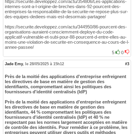
https://securite.developpez.com/actu/354806/Les-applications-
internes-sont-a-l-origine-de-breches-dans-92-pourcent-des-
entreprises-la-responsabilite-de-la-securite-ne-repose-plus-sur-
des-equipes-dediees-mais-est-desormais-partagee/
https://securite.developpez.com/actu/344950/86-pourcent-des-
organisations-auraient-consciemment-deploye-du-code-
applicatif-vulnerable-et-subi-pour-88-pourcent-d-entre-elles-au-
moins-une-violation-de-securite-en-consequence-au-cours-de-l-
annee-passee/
5
0
Jade Emy
,
le 28/05/2025 à 15h12
#3
Près de la moitié des applications d'entreprise enfreignent
les directives de base en matière de gestion des
identifiants, compromettant ainsi les politiques des
fournisseurs d'identité centralisés (IdP)
Près de la moitié des applications d'entreprise enfreignent
les directives de base en matière de gestion des
identifiants, 44 % compromettant les politiques des
fournisseurs d'identité centralisés (IdP) et 40 % ne
respectant pas les normes largement acceptées en matière
de contrôle des identités. Pour remédier à ce problème, les
entreprises peuvent utiliser divers outils et méthodes