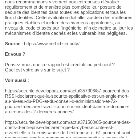
nous recommandons vivement aux entreprises d'évaluer
régulièrement et de manière plus complète leur posture de
sécurité des identités dans toutes les applications et tous les
flux d'identités. Cette évaluation doit aller au-delà des meilleures
pratiques établies et inclure des examens approfondis, au
niveau du code et axés sur l'ingénierie, afin de mettre au jour les
mécanismes d'identité cachés et les vulnérabilités négligées.
Source
: https://www.orchid.security/
Et vous ?
Pensez-vous que ce rapport est crédible ou pertinent ?
Quel est votre avis sur le sujet ?
Voir aussi :
https://securite.developpez.com/actu/357306/87-pourcent-des-
RSSI-declarent-que-la-securite-applicative-est-un-angle-mort-
au-niveau-du-PDG-et-du-conseil-d-administration-et-72-
pourcent-declarent-avoir-connu-un-incident-dans-ce-domaine-
au-cours-des-2-dernieres-annees/
https://securite.developpez.com/actu/371560/85-pourcent-des-
chefs-d-entreprise-declarent-que-la-cybersecurite-est-
essentielle-a-la-croissance-de-l-entreprise-et-61-pourcent-sont-
preoccupes-par-les-menaces-de-cybersecurite-a-cause-de-l-