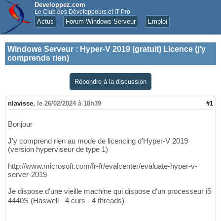
Developpez.com
Le Club des Développeurs et IT Pro
Actus
Forum Windows Serveur
Emploi
Windows Serveur
:
Hyper-V 2019 (gratuit) Licence (j'y
comprends rien)
Répondre à la discussion
nlavisse
,
le 26/02/2024 à 18h39
#1
Bonjour
J'y comprend rien au mode de licencing d'Hyper-V 2019
(version hyperviseur de type 1)
http://www.microsoft.com/fr-fr/evalcenter/evaluate-hyper-v-
server-2019
Je dispose d'une vieille machine qui dispose d'un processeur i5
4440S (Haswell - 4 curs - 4 threads)