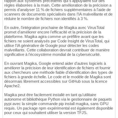
rapport aux systèmes précédents qui s'appuyaient sur des
règles élaborées à la main. Cette amélioration de la précision a
permis d'analyser 11 % de fichiers supplémentaires à l'aide de
scanners de documents spécialisés dans l'IA malveillante et de
réduire le nombre de fichiers non identifiés à 3 %.
En outre, l'intégration prochaine de Magika avec VirusTotal
promet d'améliorer encore l'efficacité et la précision de la
plateforme. Magika agira comme un préfiltre avant que les
fichiers ne soient analysés par Code Insight de VirusTotal, qui
utilise l'IA générative de Google pour détecter les codes
malveillants. Cette collaboration devrait contribuer de manière
significative à l'écosystème mondial de la cybersécurité.
En ouvrant Magika, Google entend aider d'autres logiciels à
améliorer la précision de leur identification de fichiers et fournir
aux chercheurs une méthode fiable d'identification des types de
fichiers à grande échelle. Le code et le modèle de Magika sont
désormais librement accessibles sur GitHub sous la licence
Apache2.
Magika peut être facilement installé en tant qu'utilitaire
autonome et bibliothèque Python via le gestionnaire de paquets
pypi avec la simple commande pip install magika, sans GPU
requis. Un package npm expérimental est également disponible
pour ceux qui souhaitent utiliser la version TFJS.