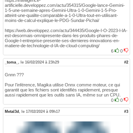
https://intelligence-
artificielle.developpez.com/actu/354315/Google-lance-Gemini-
1-5-une-semaine-apres-Gemini-Ultra-1-0-Gemini-1-5-Pro-
atteint-une-qualite-comparable-a-1-0-Ultra-tout-en-utilisant-
moins-de-calcul-explique-le-PDG-Sundar-Pichai/
https://web.developpez.com/actu/344435/Google-I-O-2023-l-IA-
est-desormais-omnipresente-dans-les-produits-phares-de-
Google-l-entreprise-presente-ses-dernieres-innovations-en-
matiere-de-technologie-d-IA-de-cloud-computing/
6
0
_toma_
,
le 16/02/2024 à 23h29
#2
Gnnn ???
Pour l'inférence, Magika utilise Onnx comme moteur, ce qui
garantit que les fichiers sont identifiés rapidement, presque
aussi rapidement que les outils sans IA, même sur un CPU.
0
0
Metal3d
,
le 17/02/2024 à 09h17
#3