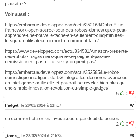
plausible ?
Voir aussi :
https://embarque.developpez.com/actu/352168/Dobb-E-un-
framework-open-source-pour-des-robots-domestiques-peut-
apprendre-une-nouvelle-tache-en-seulement-cinq-minutes-
lorsqu-un-utilisateur-lui-montre-comment-faire/
https://www.developpez.com/actu/334581/Amazon-presente-
des-robots-magasiniers-qui-ne-se-plaignent-pas-ne-
demissionnent-pas-et-ne-se-syndiquent-pas/
https://embarque.developpez.com/actu/352585/Le-robot-
domestique-intelligent-de-LG-integre-les-dernieres-avancees-
en-intelligence-artificielle-et-pourrait-se-reveler-bien-plus-qu-
une-simple-innovation-revolution-ou-simple-gadget/
5
0
Padget
,
le 28/02/2024 à 21h17
#7
ou comment attirer les investisseurs par débit de bêtises
2
0
_toma_
,
le 28/02/2024 à 21h34
#8