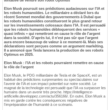
tentative de vendre son robot Optimus
Elon Musk poursuit ses prédictions audacieuses sur l'IA et
les robots humanoïdes. Le milliardaire a déclaré lors du
récent Sommet mondial des gouvernements à Dubaï que
les robots humanoïdes constitueront le plus grand retour
sur les investissements colossaux dans l'IA. Il est persuadé
que les robots humanoïdes débloqueront des services «
quasi infinis » qui remettront en cause le rôle de l'argent
dans la société. D'après lui, il n'est pas sûr que l'argent
aura encore beaucoup de valeur à ce moment-là. Mais ses
déclarations sont perçues comme un argument markéting.
Il a annoncé que Tesla lancera la production de ses robots
Optimus en 2025.
Elon Musk : l'IA et les robots pourraient remettre en cause
le rôle de l'argent
Elon Musk, le PDG milliardaire de Tesla et de SpaceX, est un
habitué des prédictions surprenantes ou spectaculaires sur
l'avenir de l'IA et son impact potentiel sur notre société. Le
magnat de la technologie est persuadé que l'IA va surpasser les
humains dans un avenir très proche. https://intelligence-
artificielle.developpez.com/actu/356166/. En outre, Elon Musk a
mis en garde contre les conséquences négatives de
l'impréparation de l'humanité à ce scénario.