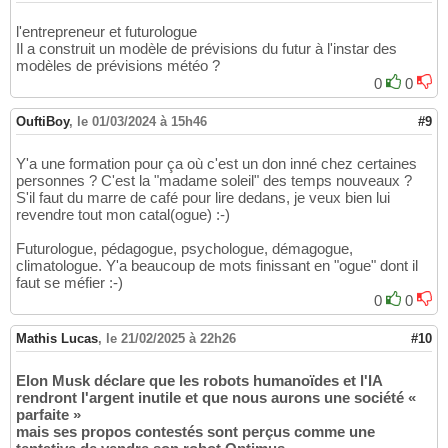
l'entrepreneur et futurologue
Il a construit un modèle de prévisions du futur à l'instar des
modèles de prévisions météo ?
0
0
OuftiBoy
,
le 01/03/2024 à 15h46
#9
Y'a une formation pour ça où c'est un don inné chez certaines
personnes ? C'est la "madame soleil" des temps nouveaux ?
S'il faut du marre de café pour lire dedans, je veux bien lui
revendre tout mon catal(ogue) :-)
Futurologue, pédagogue, psychologue, démagogue,
climatologue. Y'a beaucoup de mots finissant en "ogue" dont il
faut se méfier :-)
0
0
Mathis Lucas
,
le 21/02/2025 à 22h26
#10
Elon Musk déclare que les robots humanoïdes et l'IA
rendront l'argent inutile et que nous aurons une société «
parfaite »
mais ses propos contestés sont perçus comme une