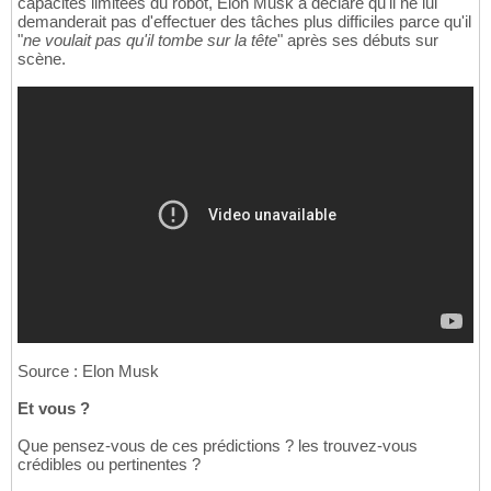
capacités limitées du robot, Elon Musk a déclaré qu'il ne lui
demanderait pas d'effectuer des tâches plus difficiles parce qu'il
"
ne voulait pas qu'il tombe sur la tête
" après ses débuts sur
scène.
Source : Elon Musk
Et vous ?
Que pensez-vous de ces prédictions ? les trouvez-vous
crédibles ou pertinentes ?