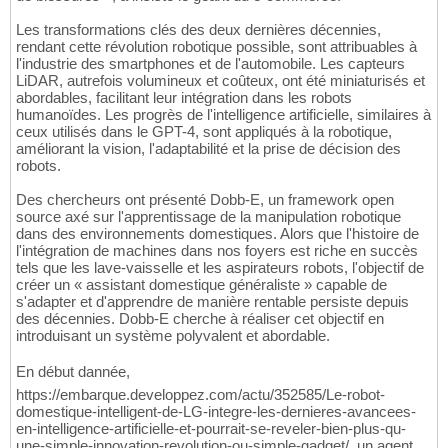
Les transformations clés des deux dernières décennies,
rendant cette révolution robotique possible, sont attribuables à
l'industrie des smartphones et de l'automobile. Les capteurs
LiDAR, autrefois volumineux et coûteux, ont été miniaturisés et
abordables, facilitant leur intégration dans les robots
humanoïdes. Les progrès de l'intelligence artificielle, similaires à
ceux utilisés dans le GPT-4, sont appliqués à la robotique,
améliorant la vision, l'adaptabilité et la prise de décision des
robots.
Des chercheurs ont présenté Dobb-E, un framework open
source axé sur l'apprentissage de la manipulation robotique
dans des environnements domestiques. Alors que l'histoire de
l'intégration de machines dans nos foyers est riche en succès
tels que les lave-vaisselle et les aspirateurs robots, l'objectif de
créer un « assistant domestique généraliste » capable de
s'adapter et d'apprendre de manière rentable persiste depuis
des décennies. Dobb-E cherche à réaliser cet objectif en
introduisant un système polyvalent et abordable.
En début dannée,
https://embarque.developpez.com/actu/352585/Le-robot-
domestique-intelligent-de-LG-integre-les-dernieres-avancees-
en-intelligence-artificielle-et-pourrait-se-reveler-bien-plus-qu-
une-simple-innovation-revolution-ou-simple-gadget/, un agent