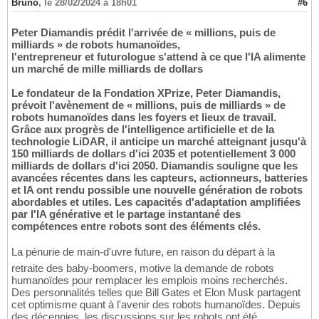
Bruno
,
le 28/02/2024 à 18h01
#6
Peter Diamandis prédit l'arrivée de « millions, puis de
milliards » de robots humanoïdes,
l'entrepreneur et futurologue s'attend à ce que l'IA alimente
un marché de mille milliards de dollars
Le fondateur de la Fondation XPrize, Peter Diamandis,
prévoit l'avènement de « millions, puis de milliards » de
robots humanoïdes dans les foyers et lieux de travail.
Grâce aux progrès de l'intelligence artificielle et de la
technologie LiDAR, il anticipe un marché atteignant jusqu'à
150 milliards de dollars d'ici 2035 et potentiellement 3 000
milliards de dollars d'ici 2050. Diamandis souligne que les
avancées récentes dans les capteurs, actionneurs, batteries
et IA ont rendu possible une nouvelle génération de robots
abordables et utiles. Les capacités d'adaptation amplifiées
par l'IA générative et le partage instantané des
compétences entre robots sont des éléments clés.
La pénurie de main-d'uvre future, en raison du départ à la
retraite des baby-boomers, motive la demande de robots
humanoïdes pour remplacer les emplois moins recherchés.
Des personnalités telles que Bill Gates et Elon Musk partagent
cet optimisme quant à l'avenir des robots humanoïdes. Depuis
des décennies, les discussions sur les robots ont été