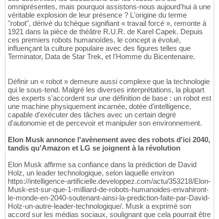
omniprésentes, mais pourquoi assistons-nous aujourd'hui à une
véritable explosion de leur présence ? L'origine du terme
"robot", dérivé du tchèque signifiant « travail forcé », remonte à
1921 dans la pièce de théâtre R.U.R. de Karel Capek. Depuis
ces premiers robots humanoïdes, le concept a évolué,
influençant la culture populaire avec des figures telles que
Terminator, Data de Star Trek, et l'Homme du Bicentenaire.
Définir un « robot » demeure aussi complexe que la technologie
qui le sous-tend. Malgré les diverses interprétations, la plupart
des experts s'accordent sur une définition de base : un robot est
une machine physiquement incarnée, dotée d'intelligence,
capable d'exécuter des tâches avec un certain degré
d'autonomie et de percevoir et manipuler son environnement.
Elon Musk annonce l'avènement avec des robots d'ici 2040,
tandis qu'Amazon et LG se joignent à la révolution
Elon Musk affirme sa confiance dans la prédiction de David
Holz, un leader technologique, selon laquelle environ
https://intelligence-artificielle.developpez.com/actu/353218/Elon-
Musk-est-sur-que-1-milliard-de-robots-humanoides-envahiront-
le-monde-en-2040-soutenant-ainsi-la-prediction-faite-par-David-
Holz-un-autre-leader-technologique/. Musk a exprimé son
accord sur les médias sociaux, soulignant que cela pourrait être