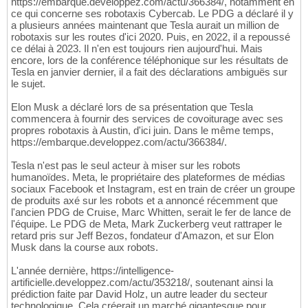
https://embarque.developpez.com/actu/366384/, notamment en
ce qui concerne ses robotaxis Cybercab. Le PDG a déclaré il y
a plusieurs années maintenant que Tesla aurait un million de
robotaxis sur les routes d'ici 2020. Puis, en 2022, il a repoussé
ce délai à 2023. Il n'en est toujours rien aujourd'hui. Mais
encore, lors de la conférence téléphonique sur les résultats de
Tesla en janvier dernier, il a fait des déclarations ambiguës sur
le sujet.
Elon Musk a déclaré lors de sa présentation que Tesla
commencera à fournir des services de covoiturage avec ses
propres robotaxis à Austin, d'ici juin. Dans le même temps,
https://embarque.developpez.com/actu/366384/.
Tesla n'est pas le seul acteur à miser sur les robots
humanoïdes. Meta, le propriétaire des plateformes de médias
sociaux Facebook et Instagram, est en train de créer un groupe
de produits axé sur les robots et a annoncé récemment que
l'ancien PDG de Cruise, Marc Whitten, serait le fer de lance de
l'équipe. Le PDG de Meta, Mark Zuckerberg veut rattraper le
retard pris sur Jeff Bezos, fondateur d'Amazon, et sur Elon
Musk dans la course aux robots.
L'année dernière, https://intelligence-
artificielle.developpez.com/actu/353218/, soutenant ainsi la
prédiction faite par David Holz, un autre leader du secteur
technologique. Cela créerait un marché gigantesque pour