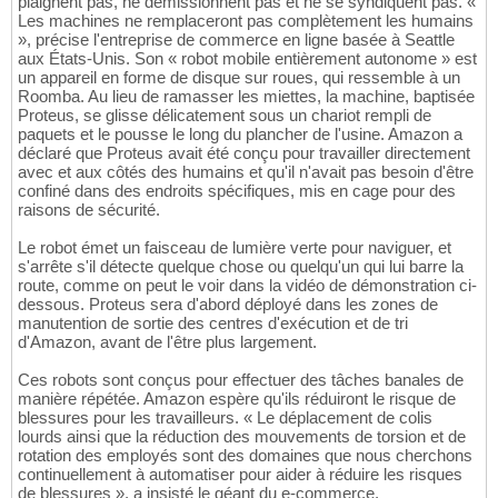
plaignent pas, ne démissionnent pas et ne se syndiquent pas. «
Les machines ne remplaceront pas complètement les humains
», précise l'entreprise de commerce en ligne basée à Seattle
aux États-Unis. Son « robot mobile entièrement autonome » est
un appareil en forme de disque sur roues, qui ressemble à un
Roomba. Au lieu de ramasser les miettes, la machine, baptisée
Proteus, se glisse délicatement sous un chariot rempli de
paquets et le pousse le long du plancher de l'usine. Amazon a
déclaré que Proteus avait été conçu pour travailler directement
avec et aux côtés des humains et qu'il n'avait pas besoin d'être
confiné dans des endroits spécifiques, mis en cage pour des
raisons de sécurité.
Le robot émet un faisceau de lumière verte pour naviguer, et
s'arrête s'il détecte quelque chose ou quelqu'un qui lui barre la
route, comme on peut le voir dans la vidéo de démonstration ci-
dessous. Proteus sera d'abord déployé dans les zones de
manutention de sortie des centres d'exécution et de tri
d'Amazon, avant de l'être plus largement.
Ces robots sont conçus pour effectuer des tâches banales de
manière répétée. Amazon espère qu'ils réduiront le risque de
blessures pour les travailleurs. « Le déplacement de colis
lourds ainsi que la réduction des mouvements de torsion et de
rotation des employés sont des domaines que nous cherchons
continuellement à automatiser pour aider à réduire les risques
de blessures », a insisté le géant du e-commerce.