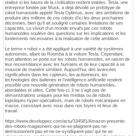
réalisé si les bases de la civilisation restent stables. Tesla, une
entreprise fondée par Musk, a déjà dévoilé un prototype de
robot humanoïde appelé Tesla Optimus, avec des ambitions de
produire des millions de ces robots d'ici les deux prochaines
décennies, bien qu'il ait souligné certaines limitations de ses
capacités. La vision d'un monde envahi par ces robots
humanoïdes soulève des questions sur les implications et les
fondements nécessaires à la réalisation de cette ambition.
Le terme « robot » a été appliqué à une variété de systèmes
autonomes, allant du Roomba à la voiture Tesla. Cependant,
mon attention se porte sur les robots humanoïdes, en raison de
leur ressemblance avec les humains et de leur capacité à se
mouvoir de manière similaire. Aujourd'hui, des avancées
significatives dans les capteurs, les actionneurs, les
technologies des batteries et l'intelligence artificielle rendent
possible une nouvelle génération de robots humanoïdes,
abordables et utiles. Cette fois-ci, il ne s'agit pas de
démonstrations uniques pour les médias ou de robots
logistiques hyper-spécialisés, mais de robots mécaniques en
masse, coexistant avec nous dans nos foyers et lieux de
travail.
https://www.developpez.com/actu/334581/Amazon-presente-
des-robots-magasiniers-qui-ne-se-plaignent-pas-ne-
demissionnent-pas-et-ne-se-syndiquent-pas/ qui ne se