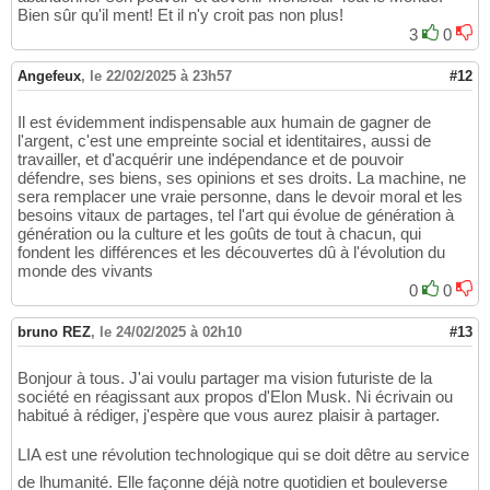
Bien sûr qu'il ment! Et il n'y croit pas non plus!
3
0
Angefeux
,
le 22/02/2025 à 23h57
#12
Il est évidemment indispensable aux humain de gagner de
l'argent, c'est une empreinte social et identitaires, aussi de
travailler, et d'acquérir une indépendance et de pouvoir
défendre, ses biens, ses opinions et ses droits. La machine, ne
sera remplacer une vraie personne, dans le devoir moral et les
besoins vitaux de partages, tel l'art qui évolue de génération à
génération ou la culture et les goûts de tout à chacun, qui
fondent les différences et les découvertes dû à l'évolution du
monde des vivants
0
0
bruno REZ
,
le 24/02/2025 à 02h10
#13
Bonjour à tous. J'ai voulu partager ma vision futuriste de la
société en réagissant aux propos d'Elon Musk. Ni écrivain ou
habitué à rédiger, j'espère que vous aurez plaisir à partager.
LIA est une révolution technologique qui se doit dêtre au service
de lhumanité. Elle façonne déjà notre quotidien et bouleverse