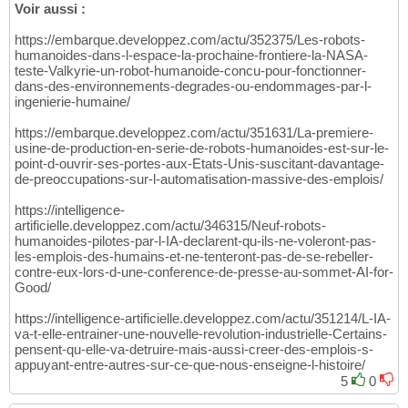
Voir aussi :
https://embarque.developpez.com/actu/352375/Les-robots-
humanoides-dans-l-espace-la-prochaine-frontiere-la-NASA-
teste-Valkyrie-un-robot-humanoide-concu-pour-fonctionner-
dans-des-environnements-degrades-ou-endommages-par-l-
ingenierie-humaine/
https://embarque.developpez.com/actu/351631/La-premiere-
usine-de-production-en-serie-de-robots-humanoides-est-sur-le-
point-d-ouvrir-ses-portes-aux-Etats-Unis-suscitant-davantage-
de-preoccupations-sur-l-automatisation-massive-des-emplois/
https://intelligence-
artificielle.developpez.com/actu/346315/Neuf-robots-
humanoides-pilotes-par-l-IA-declarent-qu-ils-ne-voleront-pas-
les-emplois-des-humains-et-ne-tenteront-pas-de-se-rebeller-
contre-eux-lors-d-une-conference-de-presse-au-sommet-AI-for-
Good/
https://intelligence-artificielle.developpez.com/actu/351214/L-IA-
va-t-elle-entrainer-une-nouvelle-revolution-industrielle-Certains-
pensent-qu-elle-va-detruire-mais-aussi-creer-des-emplois-s-
appuyant-entre-autres-sur-ce-que-nous-enseigne-l-histoire/
5
0