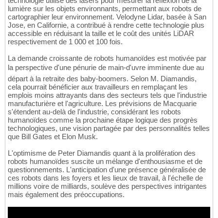
technologie utilise des lasers pour mesurer la réflexion de la
lumière sur les objets environnants, permettant aux robots de
cartographier leur environnement. Velodyne Lidar, basée à San
Jose, en Californie, a contribué à rendre cette technologie plus
accessible en réduisant la taille et le coût des unités LiDAR
respectivement de 1 000 et 100 fois.
La demande croissante de robots humanoïdes est motivée par
la perspective d'une pénurie de main-d'uvre imminente due au
départ à la retraite des baby-boomers. Selon M. Diamandis,
cela pourrait bénéficier aux travailleurs en remplaçant les
emplois moins attrayants dans des secteurs tels que l'industrie
manufacturière et l'agriculture. Les prévisions de Macquarie
s'étendent au-delà de l'industrie, considérant les robots
humanoïdes comme la prochaine étape logique des progrès
technologiques, une vision partagée par des personnalités telles
que Bill Gates et Elon Musk.
L'optimisme de Peter Diamandis quant à la prolifération des
robots humanoïdes suscite un mélange d'enthousiasme et de
questionnements. L'anticipation d'une présence généralisée de
ces robots dans les foyers et les lieux de travail, à l'échelle de
millions voire de milliards, soulève des perspectives intrigantes
mais également des préoccupations.