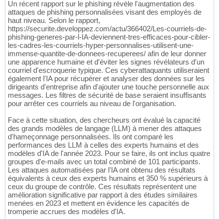
Un récent rapport sur le phishing révèle l'augmentation des
attaques de phishing personnalisées visant des employés de
haut niveau. Selon le rapport,
https://securite.developpez.com/actu/366402/Les-courriels-de-
phishing-generes-par-l-IA-deviennent-tres-efficaces-pour-cibler-
les-cadres-les-courriels-hyper-personnalises-utilisent-une-
immense-quantite-de-donnees-recuperees/ afin de leur donner
une apparence humaine et d'éviter les signes révélateurs d'un
courriel d'escroquerie typique. Ces cyberattaquants utiliseraient
également l'IA pour récupérer et analyser des données sur les
dirigeants d'entreprise afin d'ajouter une touche personnelle aux
messages. Les filtres de sécurité de base seraient insuffisants
pour arrêter ces courriels au niveau de l'organisation.
Face à cette situation, des chercheurs ont évalué la capacité
des grands modèles de langage (LLM) à mener des attaques
d'hameçonnage personnalisées. Ils ont comparé les
performances des LLM à celles des experts humains et des
modèles d'IA de l'année 2023. Pour se faire, ils ont inclus quatre
groupes d'e-mails avec un total combiné de 101 participants.
Les attaques automatisées par l'IA ont obtenu des résultats
équivalents à ceux des experts humains et 350 % supérieurs à
ceux du groupe de contrôle. Ces résultats représentent une
amélioration significative par rapport à des études similaires
menées en 2023 et mettent en évidence les capacités de
tromperie accrues des modèles d'IA.