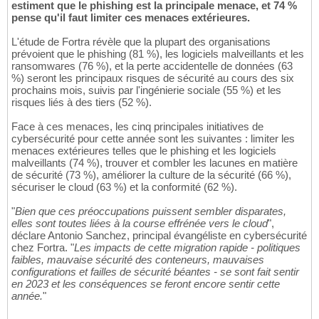
estiment que le phishing est la principale menace, et 74 %
pense qu'il faut limiter ces menaces extérieures.
L'étude de Fortra révèle que la plupart des organisations
prévoient que le phishing (81 %), les logiciels malveillants et les
ransomwares (76 %), et la perte accidentelle de données (63
%) seront les principaux risques de sécurité au cours des six
prochains mois, suivis par l'ingénierie sociale (55 %) et les
risques liés à des tiers (52 %).
Face à ces menaces, les cinq principales initiatives de
cybersécurité pour cette année sont les suivantes : limiter les
menaces extérieures telles que le phishing et les logiciels
malveillants (74 %), trouver et combler les lacunes en matière
de sécurité (73 %), améliorer la culture de la sécurité (66 %),
sécuriser le cloud (63 %) et la conformité (62 %).
"
Bien que ces préoccupations puissent sembler disparates,
elles sont toutes liées à la course effrénée vers le cloud
",
déclare Antonio Sanchez, principal évangéliste en cybersécurité
chez Fortra. "
Les impacts de cette migration rapide - politiques
faibles, mauvaise sécurité des conteneurs, mauvaises
configurations et failles de sécurité béantes - se sont fait sentir
en 2023 et les conséquences se feront encore sentir cette
année.
"