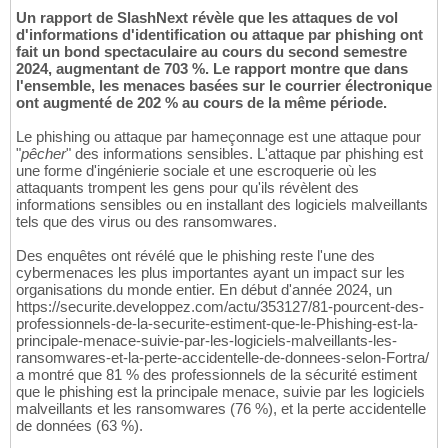
Un rapport de SlashNext révèle que les attaques de vol
d'informations d'identification ou attaque par phishing ont
fait un bond spectaculaire au cours du second semestre
2024, augmentant de 703 %. Le rapport montre que dans
l'ensemble, les menaces basées sur le courrier électronique
ont augmenté de 202 % au cours de la même période.
Le phishing ou attaque par hameçonnage est une attaque pour
"
pêcher
" des informations sensibles. L'attaque par phishing est
une forme d'ingénierie sociale et une escroquerie où les
attaquants trompent les gens pour qu'ils révèlent des
informations sensibles ou en installant des logiciels malveillants
tels que des virus ou des ransomwares.
Des enquêtes ont révélé que le phishing reste l'une des
cybermenaces les plus importantes ayant un impact sur les
organisations du monde entier. En début d'année 2024, un
https://securite.developpez.com/actu/353127/81-pourcent-des-
professionnels-de-la-securite-estiment-que-le-Phishing-est-la-
principale-menace-suivie-par-les-logiciels-malveillants-les-
ransomwares-et-la-perte-accidentelle-de-donnees-selon-Fortra/
a montré que 81 % des professionnels de la sécurité estiment
que le phishing est la principale menace, suivie par les logiciels
malveillants et les ransomwares (76 %), et la perte accidentelle
de données (63 %).