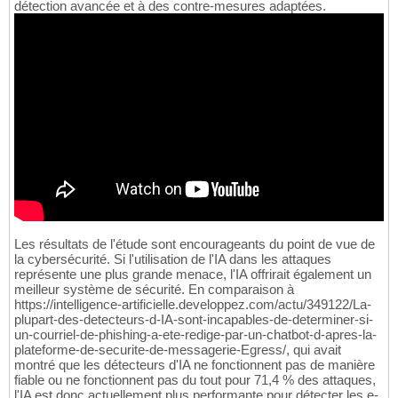
détection avancée et à des contre-mesures adaptées.
Les résultats de l'étude sont encourageants du point de vue de
la cybersécurité. Si l'utilisation de l'IA dans les attaques
représente une plus grande menace, l'IA offrirait également un
meilleur système de sécurité. En comparaison à
https://intelligence-artificielle.developpez.com/actu/349122/La-
plupart-des-detecteurs-d-IA-sont-incapables-de-determiner-si-
un-courriel-de-phishing-a-ete-redige-par-un-chatbot-d-apres-la-
plateforme-de-securite-de-messagerie-Egress/, qui avait
montré que les détecteurs d'IA ne fonctionnent pas de manière
fiable ou ne fonctionnent pas du tout pour 71,4 % des attaques,
l'IA est donc actuellement plus performante pour détecter les e-