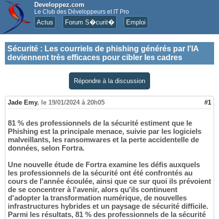
Developpez.com
Le Club des Développeurs et IT Pro
Actus
Forum S�curit�
Emploi
Sécurité
:
Les courriels de phishing générés par l'IA
deviennent très efficaces pour cibler les cadres
Répondre à la discussion
Jade Emy
,
le 19/01/2024 à 20h05
#1
81 % des professionnels de la sécurité estiment que le
Phishing est la principale menace, suivie par les logiciels
malveillants, les ransomwares et la perte accidentelle de
données, selon Fortra.
Une nouvelle étude de Fortra examine les défis auxquels
les professionnels de la sécurité ont été confrontés au
cours de l'année écoulée, ainsi que ce sur quoi ils prévoient
de se concentrer à l'avenir, alors qu'ils continuent
d'adopter la transformation numérique, de nouvelles
infrastructures hybrides et un paysage de sécurité difficile.
Parmi les résultats, 81 % des professionnels de la sécurité