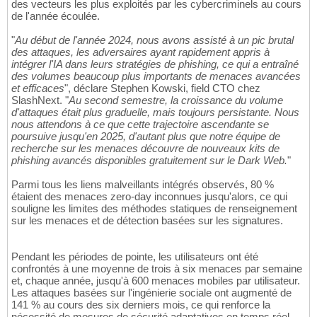
des vecteurs les plus exploités par les cybercriminels au cours
de l'année écoulée.
"
Au début de l'année 2024, nous avons assisté à un pic brutal
des attaques, les adversaires ayant rapidement appris à
intégrer l'IA dans leurs stratégies de phishing, ce qui a entraîné
des volumes beaucoup plus importants de menaces avancées
et efficaces
", déclare Stephen Kowski, field CTO chez
SlashNext. "
Au second semestre, la croissance du volume
d'attaques était plus graduelle, mais toujours persistante. Nous
nous attendons à ce que cette trajectoire ascendante se
poursuive jusqu'en 2025, d'autant plus que notre équipe de
recherche sur les menaces découvre de nouveaux kits de
phishing avancés disponibles gratuitement sur le Dark Web.
"
Parmi tous les liens malveillants intégrés observés, 80 %
étaient des menaces zero-day inconnues jusqu'alors, ce qui
souligne les limites des méthodes statiques de renseignement
sur les menaces et de détection basées sur les signatures.
Pendant les périodes de pointe, les utilisateurs ont été
confrontés à une moyenne de trois à six menaces par semaine
et, chaque année, jusqu'à 600 menaces mobiles par utilisateur.
Les attaques basées sur l'ingénierie sociale ont augmenté de
141 % au cours des six derniers mois, ce qui renforce la
nécessité de mesures de sécurité adaptatives en temps réel.