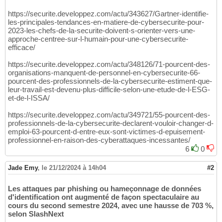
https://securite.developpez.com/actu/343627/Gartner-identifie-
les-principales-tendances-en-matiere-de-cybersecurite-pour-
2023-les-chefs-de-la-securite-doivent-s-orienter-vers-une-
approche-centree-sur-l-humain-pour-une-cybersecurite-
efficace/
https://securite.developpez.com/actu/348126/71-pourcent-des-
organisations-manquent-de-personnel-en-cybersecurite-66-
pourcent-des-professionnels-de-la-cybersecurite-estiment-que-
leur-travail-est-devenu-plus-difficile-selon-une-etude-de-l-ESG-
et-de-l-ISSA/
https://securite.developpez.com/actu/349721/55-pourcent-des-
professionnels-de-la-cybersecurite-declarent-vouloir-changer-d-
emploi-63-pourcent-d-entre-eux-sont-victimes-d-epuisement-
professionnel-en-raison-des-cyberattaques-incessantes/
6
0
Jade Emy
,
le 21/12/2024 à 14h04
#2
Les attaques par phishing ou hameçonnage de données
d'identification ont augmenté de façon spectaculaire au
cours du second semestre 2024, avec une hausse de 703 %,
selon SlashNext