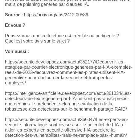
mails de phishing générés par d'autres IA.
Source
: https://arxiv.org/abs/2412.00586
Et vous ?
Pensez-vous que cette étude est crédible ou pertinente ?
Quel est votre avis sur le sujet ?
Voir aussi :
https://securite.developpez.com/actu/352177/Decouvrir-les-
attaques-par-courrier-electronique-generees-par-l-IA-exemples-
reels-de-2023-decouvrez-comment-les-pirates-utilisent-l-IA-
generative-pour-contourner-la-securite-et-tromper-les-
employes/
https://intelligence-artificielle.developpez.com/actu/361934/Les-
detecteurs-de-texte-genere-par-l-IA-ne-sont-pas-aussi-precis-
que-certains-le-pretendent-selon-une-evaluation-de-la-
robustesse-des-detecteurs-sur-le-benchmark-partage-RAID/
https://securite.developpez.com/actu/366047/Les-experts-en-
securite-informatique-sont-divises-sur-le-potentiel-de-l-IA-a-
aider-les-experts-en-securite-offensive-l-IA-accelere-la-
detection-des-vulnerabilites-mais-ne-remplace-pas-l-humain/