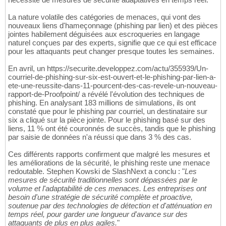
La nature volatile des catégories de menaces, qui vont des
nouveaux liens d'hameçonnage (phishing par lien) et des pièces
jointes habilement déguisées aux escroqueries en langage
naturel conçues par des experts, signifie que ce qui est efficace
pour les attaquants peut changer presque toutes les semaines.
En avril, un https://securite.developpez.com/actu/355939/Un-
courriel-de-phishing-sur-six-est-ouvert-et-le-phishing-par-lien-a-
ete-une-reussite-dans-11-pourcent-des-cas-revele-un-nouveau-
rapport-de-Proofpoint/ a révélé l'évolution des techniques de
phishing. En analysant 183 millions de simulations, ils ont
constaté que pour le phishing par courriel, un destinataire sur
six a cliqué sur la pièce jointe. Pour le phishing basé sur des
liens, 11 % ont été couronnés de succès, tandis que le phishing
par saisie de données n'a réussi que dans 3 % des cas.
Ces différents rapports confirment que malgré les mesures et
les améliorations de la sécurité, le phishing reste une menace
redoutable. Stephen Kowski de SlashNext a conclu : "
Les
mesures de sécurité traditionnelles sont dépassées par le
volume et l'adaptabilité de ces menaces. Les entreprises ont
besoin d'une stratégie de sécurité complète et proactive,
soutenue par des technologies de détection et d'atténuation en
temps réel, pour garder une longueur d'avance sur des
attaquants de plus en plus agiles.
"