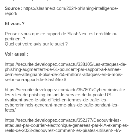
Source
: https://slashnext.com/2024-phishing-intelligence-
report/
Et vous ?
Pensez-vous que ce rapport de SlashNext est crédible ou
pertinent ?
Quel est votre avis sur le sujet ?
Voir aussi :
https://securite.developpez.com/actu/338105/Les-attaques-de-
phishing-augmentent-de-61-pourcent-par-rapport-a-l-annee-
derniere-atteignant-plus-de-255-millions-attaques-en-6-mois-
selon-un-rapport-de-SlashNext/
https://securite.developpez.com/actu/357801/Cybercriminalite-
les-sites-de-phishing-imitant-le-service-de-la-poste-US-
rivalisent-avec-le-site-officiel-en-termes-de-trafic-les-
cybercriminels-generant-meme-plus-de-trafic-pendant-les-
fetes/
https://securite.developpez.com/actu/352177/Decouvrir-les-
attaques-par-courrier-electronique-generees-par-l-IA-exemples-
reels-de-2023-decouvrez-comment-les-pirates-utilisent-l-IA-