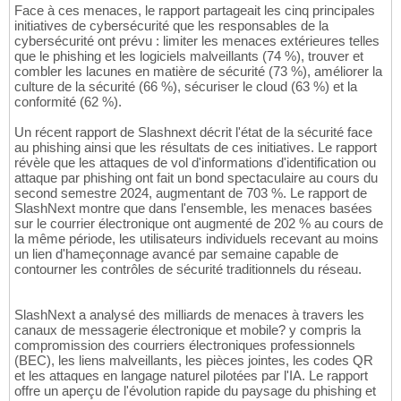
Face à ces menaces, le rapport partageait les cinq principales
initiatives de cybersécurité que les responsables de la
cybersécurité ont prévu : limiter les menaces extérieures telles
que le phishing et les logiciels malveillants (74 %), trouver et
combler les lacunes en matière de sécurité (73 %), améliorer la
culture de la sécurité (66 %), sécuriser le cloud (63 %) et la
conformité (62 %).
Un récent rapport de Slashnext décrit l'état de la sécurité face
au phishing ainsi que les résultats de ces initiatives. Le rapport
révèle que les attaques de vol d'informations d'identification ou
attaque par phishing ont fait un bond spectaculaire au cours du
second semestre 2024, augmentant de 703 %. Le rapport de
SlashNext montre que dans l'ensemble, les menaces basées
sur le courrier électronique ont augmenté de 202 % au cours de
la même période, les utilisateurs individuels recevant au moins
un lien d'hameçonnage avancé par semaine capable de
contourner les contrôles de sécurité traditionnels du réseau.
SlashNext a analysé des milliards de menaces à travers les
canaux de messagerie électronique et mobile? y compris la
compromission des courriers électroniques professionnels
(BEC), les liens malveillants, les pièces jointes, les codes QR
et les attaques en langage naturel pilotées par l'IA. Le rapport
offre un aperçu de l'évolution rapide du paysage du phishing et