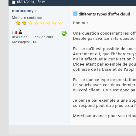
18/01/2024,
18h19
morocoboy
differents types d'offre cloud
Membre confirmé
Bonjour,
Une question concernant les off
Inscrit en
Janvier 2008
Désolé par avance si la question 
Messages
60
Est-ce qu'il est possible de sou
Autrement dit, que l'hébergeur/
n'ai à effectuer aucune action ?
L'idée étant par exemple de p
optimisé de la base et de l'appl
Est-ce que ce type de prestation
Le soucis avec ces deux dernier
du coté client . Ce n'est donc p
Je pense par exemple à une appl
correspond peut être plus a du 
Merci par avance pour vos retou