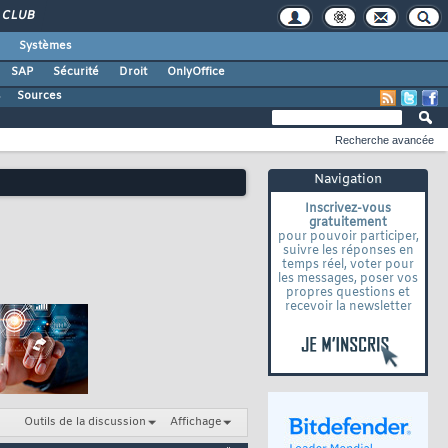
CLUB
Systèmes
SAP
Sécurité
Droit
OnlyOffice
s
Sources
Recherche avancée
Navigation
Inscrivez-vous
gratuitement
pour pouvoir participer,
suivre les réponses en
temps réel, voter pour
les messages, poser vos
propres questions et
recevoir la newsletter
Outils de la discussion
Affichage