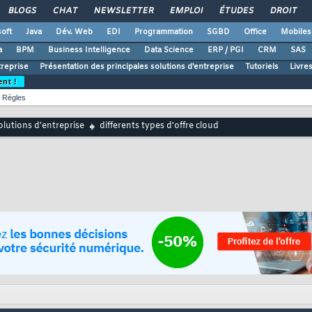
BLOGS
CHAT
NEWSLETTER
EMPLOI
ÉTUDES
DROIT
oft
Java
Dév. Web
EDI
Programmation
SGBD
Office
Mobiles
a
BPM
Business Intelligence
Data Science
ERP / PGI
CRM
SAS
treprise
Présentation des principales solutions d'entreprise
Tutoriels
Livre
ent !
Règles
lutions d'entreprise
differents types d'offre cloud