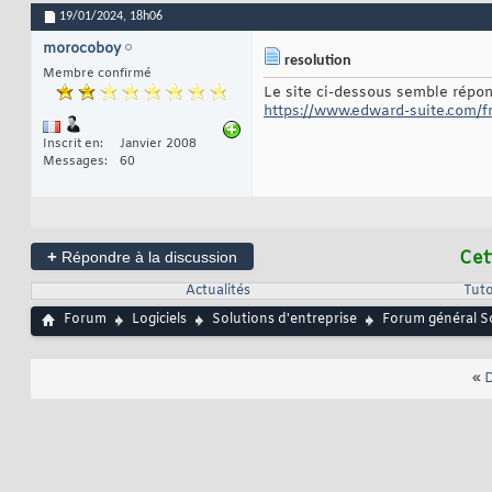
19/01/2024,
18h06
morocoboy
resolution
Membre confirmé
Le site ci-dessous semble répon
https://www.edward-suite.com/fr
Inscrit en
Janvier 2008
Messages
60
+
Cet
Répondre à la discussion
Actualités
Tuto
Forum
Logiciels
Solutions d'entreprise
Forum général So
«
D