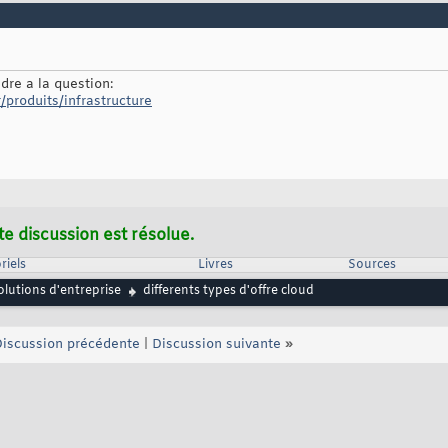
dre a la question:
/produits/infrastructure
te discussion est résolue.
riels
Livres
Sources
lutions d'entreprise
differents types d'offre cloud
iscussion précédente
|
Discussion suivante
»