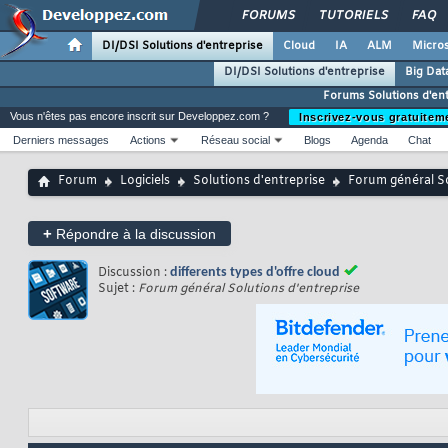
FORUMS
TUTORIELS
FAQ
DI/DSI Solutions d'entreprise
Cloud
IA
ALM
Micros
DI/DSI Solutions d'entreprise
Big Dat
Forums Solutions d'en
Vous n'êtes pas encore inscrit sur Developpez.com ?
Inscrivez-vous gratuitem
Derniers messages
Actions
Réseau social
Blogs
Agenda
Chat
Forum
Logiciels
Solutions d'entreprise
Forum général So
+
Répondre à la discussion
Discussion :
differents types d'offre cloud
Sujet :
Forum général Solutions d'entreprise