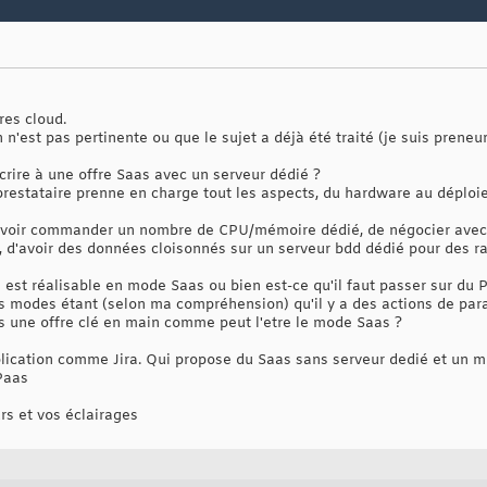
res cloud.
n'est pas pertinente ou que le sujet a déjà été traité (je suis preneur 
scrire à une offre Saas avec un serveur dédié ?
prestataire prenne en charge tout les aspects, du hardware au déploie
ouvoir commander un nombre de CPU/mémoire dédié, de négocier avec
i, d'avoir des données cloisonnés sur un serveur bdd dédié pour des ra
 est réalisable en mode Saas ou bien est-ce qu'il faut passer sur du 
s modes étant (selon ma compréhension) qu'il y a des actions de para
as une offre clé en main comme peut l'etre le mode Saas ?
ication comme Jira. Qui propose du Saas sans serveur dedié et un mo
Paas
rs et vos éclairages