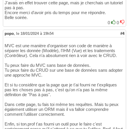
J'avais en effet trouver cette page, mais je cherchais un tutoriel
pas à pas.
Encore merci d'avoir pris du temps pour me répondre.
Belle soirée.
0
0
popo
,
le 18/01/2024 à 19h54
#4
MVC est une manière d'organiser son code de manière à
séparer les donnée (Modèle), l'IHM (Vue) et les traitements
(Contrôleur). Cela n'a absolument rien à voir avec le CRUD.
Tu peux faire du MVC sans base de données.
Tu peux faire du CRUD sur une base de données sans adopter
une approche MVC.
Et si tu considère que la page que je t'ai fourni ne t'expliques
pas les choses pas à pas, c'est qu'on n'a pas la même
définition de "Pas à pas".
Dans cette page, tu fais toi même tes requêtes. Mais tu peux
également utiliser un ORM mais il va falloir comprendre
comment l'utiliser correctement.
Enfin, si ton.prof t'as fourni un outil pour le faire c'est
certainement parce qu'il s'attend à ce que tu l'utilise. Bref, il faut