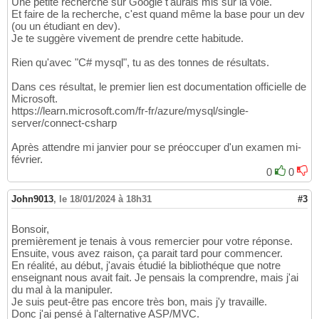
Une petite recherche sur Google t'aurais mis sur la voie.
Et faire de la recherche, c'est quand même la base pour un dev
(ou un étudiant en dev).
Je te suggère vivement de prendre cette habitude.
Rien qu'avec "C# mysql", tu as des tonnes de résultats.
Dans ces résultat, le premier lien est documentation officielle de
Microsoft.
https://learn.microsoft.com/fr-fr/azure/mysql/single-
server/connect-csharp
Après attendre mi janvier pour se préoccuper d'un examen mi-
février.
0
0
John9013
,
le 18/01/2024 à 18h31
#3
Bonsoir,
premièrement je tenais à vous remercier pour votre réponse.
Ensuite, vous avez raison, ça parait tard pour commencer.
En réalité, au début, j'avais étudié la bibliothéque que notre
enseignant nous avait fait. Je pensais la comprendre, mais j'ai
du mal à la manipuler.
Je suis peut-être pas encore très bon, mais j'y travaille.
Donc j'ai pensé à l'alternative ASP/MVC.