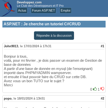
Developpez.com
Le Club des Développeurs et IT Pro
Actus
Forum ASP.NET
Emploi
ASP.NET
:
Je cherche un tutoriel C#CRUD
Répondre à la discussion
John9013
,
le 17/01/2024 à 17h31
#1
Bonjour à tous,
voilà, pour mi février , je dois passer un examen de Gestion de
base de données
A partir d'une base de donnée en mysql (de l'enseignant)
importé dans PHPMYADMIN wampserver.
et ensuite il faut pouvoir faire du CRUD sur cette DB.
Avez vous un bon TUTO sur le sujet ?
Merci
0
1
popo
,
le 18/01/2024 à 13h51
#2