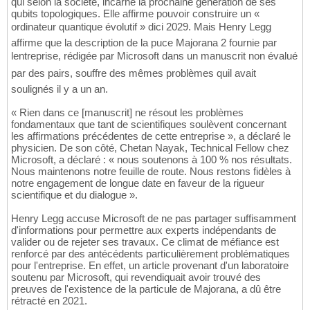
qui selon la société, incarne la prochaine génération de ses
qubits topologiques. Elle affirme pouvoir construire un «
ordinateur quantique évolutif » dici 2029. Mais Henry Legg
affirme que la description de la puce Majorana 2 fournie par
lentreprise, rédigée par Microsoft dans un manuscrit non évalué
par des pairs, souffre des mêmes problèmes quil avait
soulignés il y a un an.
« Rien dans ce [manuscrit] ne résout les problèmes
fondamentaux que tant de scientifiques soulèvent concernant
les affirmations précédentes de cette entreprise », a déclaré le
physicien. De son côté, Chetan Nayak, Technical Fellow chez
Microsoft, a déclaré : « nous soutenons à 100 % nos résultats.
Nous maintenons notre feuille de route. Nous restons fidèles à
notre engagement de longue date en faveur de la rigueur
scientifique et du dialogue ».
Henry Legg accuse Microsoft de ne pas partager suffisamment
d'informations pour permettre aux experts indépendants de
valider ou de rejeter ses travaux. Ce climat de méfiance est
renforcé par des antécédents particulièrement problématiques
pour l'entreprise. En effet, un article provenant d'un laboratoire
soutenu par Microsoft, qui revendiquait avoir trouvé des
preuves de l'existence de la particule de Majorana, a dû être
rétracté en 2021.