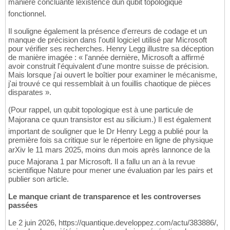
manière concluante lexistence dun qubit topologique
fonctionnel.
Il souligne également la présence d'erreurs de codage et un
manque de précision dans l'outil logiciel utilisé par Microsoft
pour vérifier ses recherches. Henry Legg illustre sa déception
de manière imagée : « l'année dernière, Microsoft a affirmé
avoir construit l'équivalent d'une montre suisse de précision.
Mais lorsque j'ai ouvert le boîtier pour examiner le mécanisme,
j'ai trouvé ce qui ressemblait à un fouillis chaotique de pièces
disparates ».
(Pour rappel, un qubit topologique est à une particule de
Majorana ce quun transistor est au silicium.) Il est également
important de souligner que le Dr Henry Legg a publié pour la
première fois sa critique sur le répertoire en ligne de physique
arXiv le 11 mars 2025, moins dun mois après lannonce de la
puce Majorana 1 par Microsoft. Il a fallu un an à la revue
scientifique Nature pour mener une évaluation par les pairs et
publier son article.
Le manque criant de transparence et les controverses
passées
Le 2 juin 2026, https://quantique.developpez.com/actu/383886/,