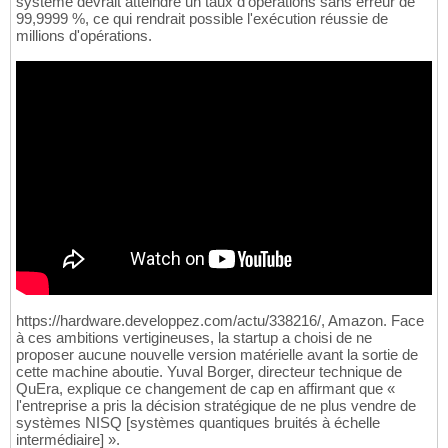
système devrait atteindre un taux d'opérations sans erreur de
99,9999 %, ce qui rendrait possible l'exécution réussie de
millions d'opérations.
https://hardware.developpez.com/actu/338216/, Amazon. Face
à ces ambitions vertigineuses, la startup a choisi de ne
proposer aucune nouvelle version matérielle avant la sortie de
cette machine aboutie. Yuval Borger, directeur technique de
QuEra, explique ce changement de cap en affirmant que «
l'entreprise a pris la décision stratégique de ne plus vendre de
systèmes NISQ [systèmes quantiques bruités à échelle
intermédiaire] ».