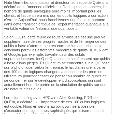
Nate Gemelke, cofondateur et directeur technique de QuEra, a
déclaré dans l'annonce officielle : « Dans quelques années, le
nombre de qubits physiques sera moins important pour les
clients, et l'accent sera mis sur les qubits logiques à correction
d'erreur. Aujourd'hui, nous franchissons une étape importante
dans cette transition critique de l'expérimentation quantique à la
véritable valeur de l'informatique quantique ».
Selon QuEra, cette feuille de route ambitieuse est une preuve
supplémentaire de ses progrès rapides et de l'émergence des
qubits à base d'atomes neutres comme l'un des principaux
candidats parmi les différentes modalités de qubits. IBM, Rigetti
et Google, par exemple, travaillent sur des qubits
supraconducteurs. IonQ et Quantinuum s'intéressent aux qubits
à base d'ions piégés. PsiQuantum se concentre sur le QC basé
sur la photonique. Selon l'entreprise, le fait d'atteindre la barre
des 100 qubits logiques changera la donne, car les premiers
utilisateurs pourront cesser de penser au nombre de qubits et
se concentrer sur le développement d'applications qui sont
actuellement hors de portée de la simulation de qubits sur des
ordinateurs classiques.
Lors d'un briefing avec HPCwire, Alex Kessling, PDG de
QuEra, a déclaré : « L'importance de ces 100 qubits logiques
est double. Nous en serons au point où il sera possible
d'exécuter des algorithmes sophistiqués qui utiliseront en fait