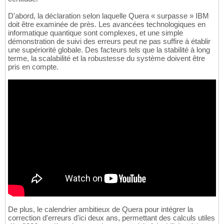
D'abord, la déclaration selon laquelle Quera « surpasse » IBM
doit être examinée de près. Les avancées technologiques en
informatique quantique sont complexes, et une simple
démonstration de suivi des erreurs peut ne pas suffire à établir
une supériorité globale. Des facteurs tels que la stabilité à long
terme, la scalabilité et la robustesse du système doivent être
pris en compte.
De plus, le calendrier ambitieux de Quera pour intégrer la
correction d'erreurs d'ici deux ans, permettant des calculs utiles