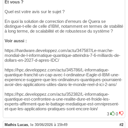
Et vous ?
Quel est votre avis sur le sujet ?
En quoi la solution de correction d'erreurs de Quera se
distingue-t-elle de celle d'IBM, notamment en termes de stabilité
à long terme, de scalabilité et de robustesse du système ?
Voir aussi :
https://hardware.developpez.com/actu/347587/Le-marche-
mondial-de-l-informatique-quantique-atteindra-7-6-milliards-de-
dollars-en-2027-d-apres-IDC/
https://hpc.developpez.com/actu/345786/L-informatique-
quantique-franchit-un-cap-avec-l-ordinateur-Eagle-d-IBM-une-
experience-suggere-que-les-ordinateurs-quantiques-pourraient-
avoir-des-applications-utiles-dans-le-monde-reel-d-ici-2-ans/
https://hpc.developpez.com/actu/352382/L-informatique-
quantique-est-confrontee-a-une-realite-dure-et-froide-les-
experts-affirment-que-le-battage-mediatique-est-omnipresent-
et-que-les-applications-pratiques-sont-encore-loin/
3
0
Mathis Lucas
,
le 30/06/2026 à 15h49
#2