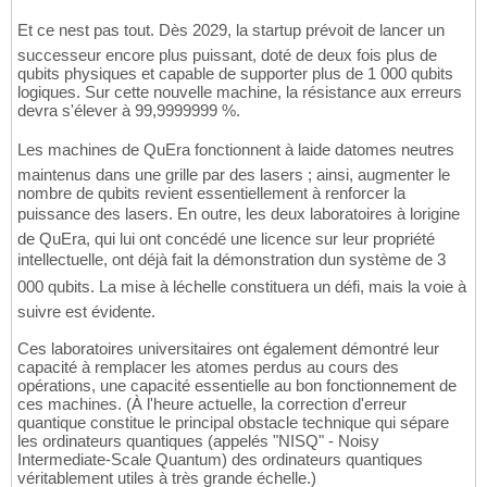
Et ce nest pas tout. Dès 2029, la startup prévoit de lancer un
successeur encore plus puissant, doté de deux fois plus de
qubits physiques et capable de supporter plus de 1 000 qubits
logiques. Sur cette nouvelle machine, la résistance aux erreurs
devra s'élever à 99,9999999 %.
Les machines de QuEra fonctionnent à laide datomes neutres
maintenus dans une grille par des lasers ; ainsi, augmenter le
nombre de qubits revient essentiellement à renforcer la
puissance des lasers. En outre, les deux laboratoires à lorigine
de QuEra, qui lui ont concédé une licence sur leur propriété
intellectuelle, ont déjà fait la démonstration dun système de 3
000 qubits. La mise à léchelle constituera un défi, mais la voie à
suivre est évidente.
Ces laboratoires universitaires ont également démontré leur
capacité à remplacer les atomes perdus au cours des
opérations, une capacité essentielle au bon fonctionnement de
ces machines. (À l'heure actuelle, la correction d'erreur
quantique constitue le principal obstacle technique qui sépare
les ordinateurs quantiques (appelés "NISQ" - Noisy
Intermediate-Scale Quantum) des ordinateurs quantiques
véritablement utiles à très grande échelle.)