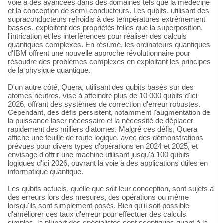
voie à des avancées dans des domaines tels que la médecine
et la conception de semi-conducteurs. Les qubits, utilisant des
supraconducteurs refroidis à des températures extrêmement
basses, exploitent des propriétés telles que la superposition,
l'intrication et les interférences pour réaliser des calculs
quantiques complexes. En résumé, les ordinateurs quantiques
d'IBM offrent une nouvelle approche révolutionnaire pour
résoudre des problèmes complexes en exploitant les principes
de la physique quantique.
D'un autre côté, Quera, utilisant des qubits basés sur des
atomes neutres, vise à atteindre plus de 10 000 qubits d'ici
2026, offrant des systèmes de correction d'erreur robustes.
Cependant, des défis persistent, notamment l'augmentation de
la puissance laser nécessaire et la nécessité de déplacer
rapidement des milliers d'atomes. Malgré ces défis, Quera
affiche une feuille de route logique, avec des démonstrations
prévues pour divers types d'opérations en 2024 et 2025, et
envisage d'offrir une machine utilisant jusqu'à 100 qubits
logiques d'ici 2026, ouvrant la voie à des applications utiles en
informatique quantique.
Les qubits actuels, quelle que soit leur conception, sont sujets à
des erreurs lors des mesures, des opérations ou même
lorsqu'ils sont simplement posés. Bien qu'il soit possible
d'améliorer ces taux d'erreur pour effectuer des calculs
simples, la plupart des spécialistes sont sceptiques quant à la