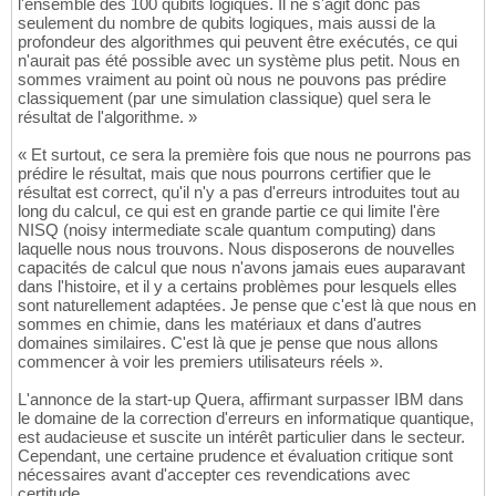
l'ensemble des 100 qubits logiques. Il ne s'agit donc pas
seulement du nombre de qubits logiques, mais aussi de la
profondeur des algorithmes qui peuvent être exécutés, ce qui
n'aurait pas été possible avec un système plus petit. Nous en
sommes vraiment au point où nous ne pouvons pas prédire
classiquement (par une simulation classique) quel sera le
résultat de l'algorithme. »
« Et surtout, ce sera la première fois que nous ne pourrons pas
prédire le résultat, mais que nous pourrons certifier que le
résultat est correct, qu'il n'y a pas d'erreurs introduites tout au
long du calcul, ce qui est en grande partie ce qui limite l'ère
NISQ (noisy intermediate scale quantum computing) dans
laquelle nous nous trouvons. Nous disposerons de nouvelles
capacités de calcul que nous n'avons jamais eues auparavant
dans l'histoire, et il y a certains problèmes pour lesquels elles
sont naturellement adaptées. Je pense que c'est là que nous en
sommes en chimie, dans les matériaux et dans d'autres
domaines similaires. C'est là que je pense que nous allons
commencer à voir les premiers utilisateurs réels ».
L'annonce de la start-up Quera, affirmant surpasser IBM dans
le domaine de la correction d'erreurs en informatique quantique,
est audacieuse et suscite un intérêt particulier dans le secteur.
Cependant, une certaine prudence et évaluation critique sont
nécessaires avant d'accepter ces revendications avec
certitude.