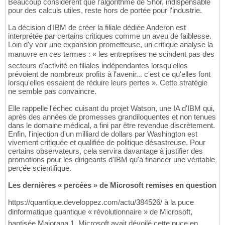
Beaucoup considèrent que l'algorithme de Shor, indispensable
pour des calculs utiles, reste hors de portée pour l'industrie.
La décision d'IBM de créer la filiale dédiée Anderon est
interprétée par certains critiques comme un aveu de faiblesse.
Loin d'y voir une expansion prometteuse, un critique analyse la
manuvre en ces termes : « les entreprises ne scindent pas des
secteurs d'activité en filiales indépendantes lorsqu'elles
prévoient de nombreux profits à l'avenir... c'est ce qu'elles font
lorsqu'elles essaient de réduire leurs pertes ». Cette stratégie
ne semble pas convaincre.
Elle rappelle l'échec cuisant du projet Watson, une IA d'IBM qui,
après des années de promesses grandiloquentes et non tenues
dans le domaine médical, a fini par être revendue discrètement.
Enfin, l'injection d'un milliard de dollars par Washington est
vivement critiquée et qualifiée de politique désastreuse. Pour
certains observateurs, cela servira davantage à justifier des
promotions pour les dirigeants d'IBM qu'à financer une véritable
percée scientifique.
Les dernières « percées » de Microsoft remises en question
https://quantique.developpez.com/actu/384526/ à la puce
dinformatique quantique « révolutionnaire » de Microsoft,
baptisée Majorana 1. Microsoft avait dévoilé cette puce en