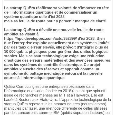
La startup QuEra réaffirme sa volonté de s'imposer en tête
de l'informatique quantique et de commercialiser un
système quantique utile d'ici 2028
mais sa feuille de route pour y parvenir manque de clarté
La startup QuEra a dévoilé une nouvelle feuille de route
ambitieuse visant à
https://hpc.developpez.com/actu/352899/ d'ici 2028. Bien
que l'entreprise exploite actuellement des systèmes limités
par des taux d'erreur élevés, elle prévoit d'intégrer plus de
10 000 qubits physiques pour générer des unités logiques
stables. Mais ce saut technologique exige une réduction
drastique des erreurs matérielles et des avancées majeures
dans les systèmes de contrôle électronique. Ce projet
ambitieux suscite des réserves et apparaît comme un
symptôme du battage médiatique entourant la nouvelle
course à l'informatique quantique.
QuEra Computing est une entreprise spécialisée dans
l'informatique quantique, fondée en 2018 (en tant que spin-off
issue de recherches menées au MIT et à Harvard). Elle est
basée à Boston, aux États-Unis. L'approche technologique de la
startup QuEra repose sur les atomes neutres (neutral atoms)
manipulés par laser, une méthode différente de celles utilisées
par des concurrents comme IBM (qubits supraconducteurs) ou