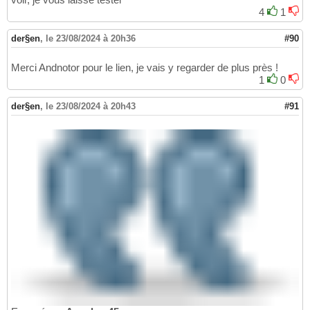
4
1
der§en
,
le 23/08/2024 à 20h36
#90
Merci Andnotor pour le lien, je vais y regarder de plus près !
1
0
der§en
,
le 23/08/2024 à 20h43
#91