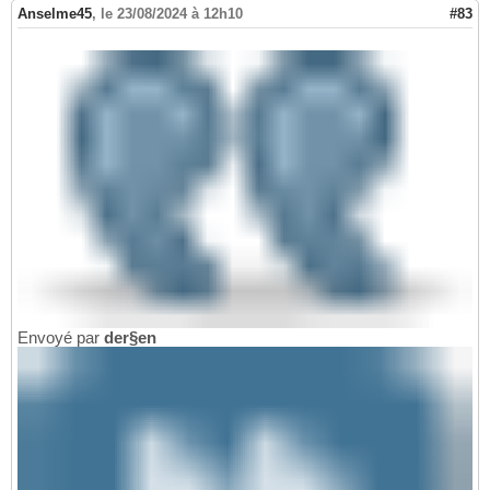
Anselme45
,
le 23/08/2024 à 12h10
#83
Envoyé par
der§en