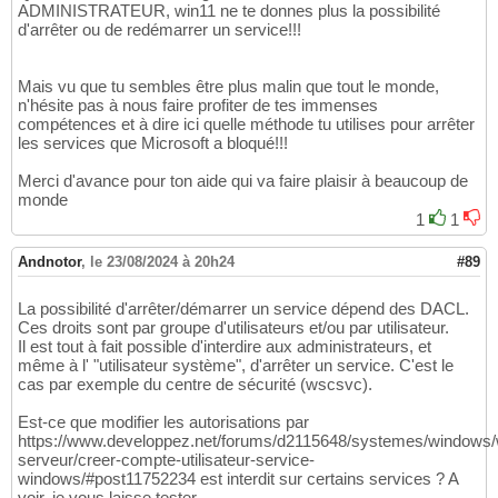
ADMINISTRATEUR, win11 ne te donnes plus la possibilité
d'arrêter ou de redémarrer un service!!!
Mais vu que tu sembles être plus malin que tout le monde,
n'hésite pas à nous faire profiter de tes immenses
compétences et à dire ici quelle méthode tu utilises pour arrêter
les services que Microsoft a bloqué!!!
Merci d'avance pour ton aide qui va faire plaisir à beaucoup de
monde
1
1
Andnotor
,
le 23/08/2024 à 20h24
#89
La possibilité d'arrêter/démarrer un service dépend des DACL.
Ces droits sont par groupe d'utilisateurs et/ou par utilisateur.
Il est tout à fait possible d'interdire aux administrateurs, et
même à l' "utilisateur système", d'arrêter un service. C'est le
cas par exemple du centre de sécurité (wscsvc).
Est-ce que modifier les autorisations par
https://www.developpez.net/forums/d2115648/systemes/windows
serveur/creer-compte-utilisateur-service-
windows/#post11752234 est interdit sur certains services ? A
voir, je vous laisse tester