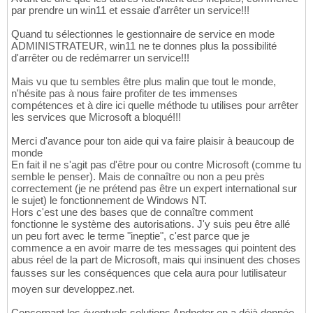
par prendre un win11 et essaie d'arrêter un service!!!
Quand tu sélectionnes le gestionnaire de service en mode
ADMINISTRATEUR, win11 ne te donnes plus la possibilité
d'arrêter ou de redémarrer un service!!!
Mais vu que tu sembles être plus malin que tout le monde,
n'hésite pas à nous faire profiter de tes immenses
compétences et à dire ici quelle méthode tu utilises pour arrêter
les services que Microsoft a bloqué!!!
Merci d'avance pour ton aide qui va faire plaisir à beaucoup de
monde
En fait il ne s'agit pas d'être pour ou contre Microsoft (comme tu
semble le penser). Mais de connaître ou non a peu près
correctement (je ne prétend pas être un expert international sur
le sujet) le fonctionnement de Windows NT.
Hors c'est une des bases que de connaître comment
fonctionne le système des autorisations. J'y suis peu être allé
un peu fort avec le terme "ineptie", c'est parce que je
commence a en avoir marre de tes messages qui pointent des
abus réel de la part de Microsoft, mais qui insinuent des choses
fausses sur les conséquences que cela aura pour lutilisateur
moyen sur developpez.net.
Concernant les éventuels solutions Andnotor en a déjà donnée