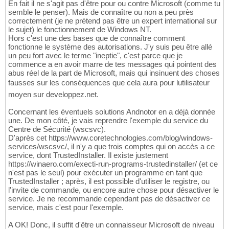
En fait il ne s'agit pas d'être pour ou contre Microsoft (comme tu
semble le penser). Mais de connaître ou non a peu près
correctement (je ne prétend pas être un expert international sur
le sujet) le fonctionnement de Windows NT.
Hors c'est une des bases que de connaître comment
fonctionne le système des autorisations. J'y suis peu être allé
un peu fort avec le terme "ineptie", c'est parce que je
commence a en avoir marre de tes messages qui pointent des
abus réel de la part de Microsoft, mais qui insinuent des choses
fausses sur les conséquences que cela aura pour lutilisateur
moyen sur developpez.net.
Concernant les éventuels solutions Andnotor en a déjà donnée
une. De mon côté, je vais reprendre l'exemple du service du
Centre de Sécurité (wscsvc).
D'après cet https://www.coretechnologies.com/blog/windows-
services/wscsvc/, il n'y a que trois comptes qui on accès a ce
service, dont TrustedInstaller. Il existe justement
https://winaero.com/execti-run-programs-trustedinstaller/ (et ce
n'est pas le seul) pour exécuter un programme en tant que
TrustedInstaller ; après, il est possible d'utiliser le registre, ou
l'invite de commande, ou encore autre chose pour désactiver le
service. Je ne recommande cependant pas de désactiver ce
service, mais c'est pour l'exemple.
A OK! Donc, il suffit d'être un connaisseur Microsoft de niveau