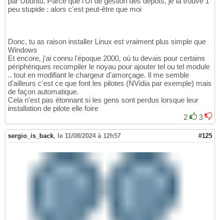
par Ubuntu. Parce que l'UI de gestion des dépôts, je la trouve 1
peu stupide : alors c'est peut-être que moi
Donc, tu as raison installer Linux est vraiment plus simple que
Windows
Et encore, j'ai connu l'époque 2000, où tu devais pour certains
périphériques recompiler le noyau pour ajouter tel ou tel module
.. tout en modifiant le chargeur d'amorçage. Il me semble
d'ailleurs c'est ce que font les pilotes (NVidia par exemple) mais
de façon automatique.
Cela n'est pas étonnant si les gens sont perdus lorsque leur
installation de pilote elle foire
2
3
sergio_is_back
,
le 11/08/2024 à 12h57
#125