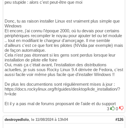
peu stupide : alors c'est peut-être que moi
Donc, tu as raison installer Linux est vraiment plus simple que
Windows
Et encore, j'ai connu l'époque 2000, où tu devais pour certains
périphériques recompiler le noyau pour ajouter tel ou tel module
.. tout en modifiant le chargeur d'amorçage. Il me semble
d'ailleurs c'est ce que font les pilotes (NVidia par exemple) mais
de façon automatique.
Cela n'est pas étonnant si les gens sont perdus lorsque leur
installation de pilote elle foire
Oui, mais ça c'était avant, l'installation des distributions
actuelles, je suis sous Rocky Linux 9.4 dérivée de Fedora, c'est
aussi facile voir même plus facile que d'installer Windows !!
De plus les documentions sont régulièrement mises à jour :
https://docs.rockylinux.org/fr/guides/desktop/kde_installation/?
h=kde
Et il y a pas mal de forums proposant de l'aide et du support
3
0
destroyedlolo
,
le 11/08/2024 à 13h04
#126