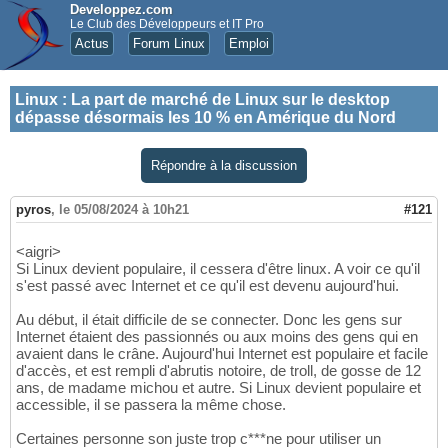
Developpez.com
Le Club des Développeurs et IT Pro
Actus
Forum Linux
Emploi
Linux
:
La part de marché de Linux sur le desktop
dépasse désormais les 10 % en Amérique du Nord
Répondre à la discussion
pyros
,
le 05/08/2024 à 10h21
#121
<aigri>
Si Linux devient populaire, il cessera d'être linux. A voir ce qu'il
s'est passé avec Internet et ce qu'il est devenu aujourd'hui.
Au début, il était difficile de se connecter. Donc les gens sur
Internet étaient des passionnés ou aux moins des gens qui en
avaient dans le crâne. Aujourd'hui Internet est populaire et facile
d'accès, et est rempli d'abrutis notoire, de troll, de gosse de 12
ans, de madame michou et autre. Si Linux devient populaire et
accessible, il se passera la même chose.
Certaines personne son juste trop c***ne pour utiliser un