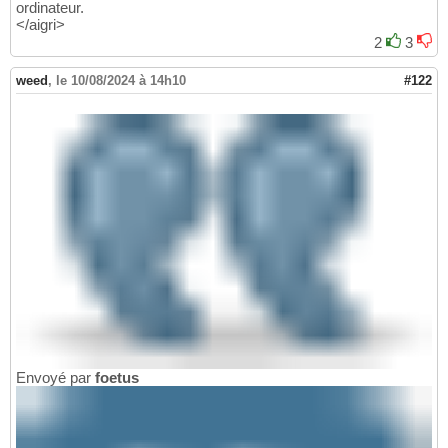
ordinateur.
</aigri>
2
3
weed
,
le 10/08/2024 à 14h10
#122
Envoyé par
foetus