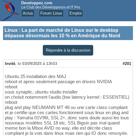
Developpez.com
Le Club des Développeurs et IT Pro
Actus
Forum Linux
Emploi
Linux
:
La part de marché de Linux sur le desktop
dépasse désormais les 10 % en Amérique du Nord
Répondre à la discussion
Invité
,
le 03/09/2025 à 13h53
#201
Ubuntu 25 installation des MAJ
reboot et apres seulement passage en drivers NVIDIA
reboot
sous synaptic, ubuntu studio installer
on choisit notamment l'audio (low latency kernel : ESSENTIEL)
reboot
plug and play NEUMANN MT 48 ou une carte class compliant
et je certifie que ces cartes fonctionnent sous linux en plug and
play : Yamaha 01V96I, SSL 2+, donc sans doute aussi les tous
nouveaux modèles SSL 18 etc, SSL Bigsix pas mal quand
meme bon la Mbox AVID no way, elle est décrite class
compliant je la vois dans linux mais rien qui IO donc renvoyée.