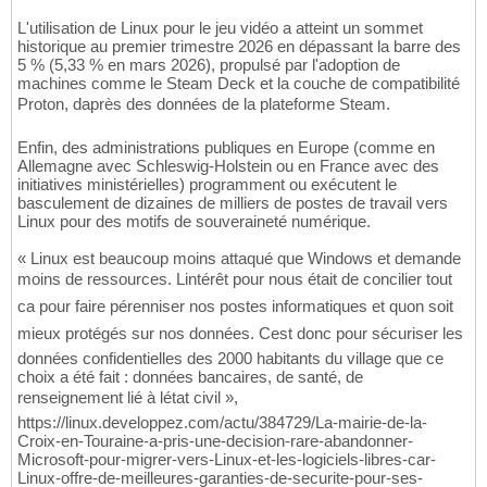
L'utilisation de Linux pour le jeu vidéo a atteint un sommet
historique au premier trimestre 2026 en dépassant la barre des
5 % (5,33 % en mars 2026), propulsé par l'adoption de
machines comme le Steam Deck et la couche de compatibilité
Proton, daprès des données de la plateforme Steam.
Enfin, des administrations publiques en Europe (comme en
Allemagne avec Schleswig-Holstein ou en France avec des
initiatives ministérielles) programment ou exécutent le
basculement de dizaines de milliers de postes de travail vers
Linux pour des motifs de souveraineté numérique.
« Linux est beaucoup moins attaqué que Windows et demande
moins de ressources. Lintérêt pour nous était de concilier tout
ca pour faire pérenniser nos postes informatiques et quon soit
mieux protégés sur nos données. Cest donc pour sécuriser les
données confidentielles des 2000 habitants du village que ce
choix a été fait : données bancaires, de santé, de
renseignement lié à létat civil »,
https://linux.developpez.com/actu/384729/La-mairie-de-la-
Croix-en-Touraine-a-pris-une-decision-rare-abandonner-
Microsoft-pour-migrer-vers-Linux-et-les-logiciels-libres-car-
Linux-offre-de-meilleures-garanties-de-securite-pour-ses-