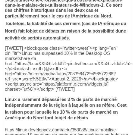
dans-le-malaise-des-utilisateurs-de-Windows-1. Ce sont
des chiffres historiques dans les deux cas et
particulièrement pour le cas de lAmérique du Nord.
Toutefois, la fiabilité de ces derniers (cas de lAmérique du
Nord) fait lobjet de débats en raison de la possibilité dune
activité de scripts automatisés.
[TWEET] <blockquote class="twitter-tweet"><p lang="en"
dir="ltr">Linux has surpassed 10% in the Desktop OS
marketshare <a
href="https://t.co/XX5GLzIdd5">pic.twitter.com/XX5GLzIdd5</a>
</p>&mdash; vxdb (@vxdb) <a
href="https://x.com/vxdb/status/2083964729496572268?
ref_src=twsrc%5Etfw">August 2, 2026</a></blockquote>
<script async src="https://platform.x.com/widgets.js"
charset="utf-8"></script> [/TWEET]
Linux a rarement dépassé les 3 % de parts de marché
indépendamment de la région à laquelle on se réfère. Cest
la raison pour laquelle les 10 % de parts de marché en
Amérique du Nord font lobjet de débats
https://linux.developpez.com/actu/353088/Linux-mobilise-
desormais-15-pourcent-de-parts-sur-les-desktops-en-Inde-une-