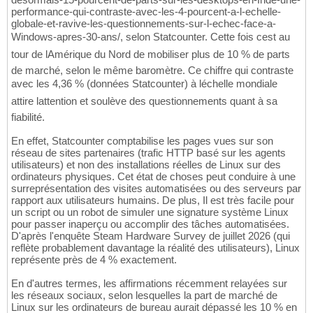
performance-qui-contraste-avec-les-4-pourcent-a-l-echelle-
globale-et-ravive-les-questionnements-sur-l-echec-face-a-
Windows-apres-30-ans/, selon Statcounter. Cette fois cest au
tour de lAmérique du Nord de mobiliser plus de 10 % de parts
de marché, selon le même baromètre. Ce chiffre qui contraste
avec les 4,36 % (données Statcounter) à léchelle mondiale
attire lattention et soulève des questionnements quant à sa
fiabilité.
En effet, Statcounter comptabilise les pages vues sur son
réseau de sites partenaires (trafic HTTP basé sur les agents
utilisateurs) et non des installations réelles de Linux sur des
ordinateurs physiques. Cet état de choses peut conduire à une
surreprésentation des visites automatisées ou des serveurs par
rapport aux utilisateurs humains. De plus, Il est très facile pour
un script ou un robot de simuler une signature système Linux
pour passer inaperçu ou accomplir des tâches automatisées.
D'après l'enquête Steam Hardware Survey de juillet 2026 (qui
reflète probablement davantage la réalité des utilisateurs), Linux
représente près de 4 % exactement.
En d'autres termes, les affirmations récemment relayées sur
les réseaux sociaux, selon lesquelles la part de marché de
Linux sur les ordinateurs de bureau aurait dépassé les 10 % en