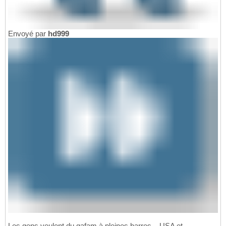
Envoyé par
hd999
Les gens veulent du gafam à pleines barres.. .USA et