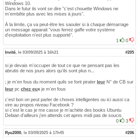
Windows 10.
Dans le futur ils vont se dire "c'est chouette Windows ne
m'embête plus avec les mises à jours".
À la limite, ça va peut-être les saouler si à chaque démarrage
un message apparait "vous ferrez gaffe votre système
d'exploitation n'est plus supporté".
1
0
Invité
,
le 03/09/2025 à 16h21
#205
si je devais m'occuper de tout ce que ne pensant pas les
abrutis de nos jours alors qu'ils sont plus n...
; je m'en fous du moment quils se font pirater
leur
N° de CB sur
leur
pc
chez eu
x
je m'en fous
c'est bon on peut parler de choses intelligentes ou ici aussi ca
vire au propos niveau Facebook ?
si c'est le cas je me casse je m'achète des books Ubuntu
Debian d'ailleurs j'en attends cet apres midi pas de soucis
0
3
Ryu2000
,
le 03/09/2025 à 17h45
#206