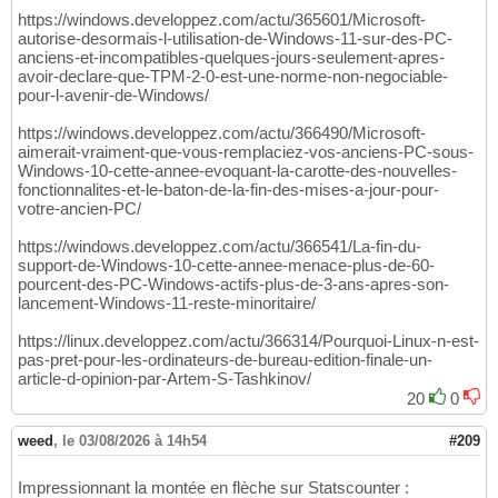
https://windows.developpez.com/actu/365601/Microsoft-
autorise-desormais-l-utilisation-de-Windows-11-sur-des-PC-
anciens-et-incompatibles-quelques-jours-seulement-apres-
avoir-declare-que-TPM-2-0-est-une-norme-non-negociable-
pour-l-avenir-de-Windows/
https://windows.developpez.com/actu/366490/Microsoft-
aimerait-vraiment-que-vous-remplaciez-vos-anciens-PC-sous-
Windows-10-cette-annee-evoquant-la-carotte-des-nouvelles-
fonctionnalites-et-le-baton-de-la-fin-des-mises-a-jour-pour-
votre-ancien-PC/
https://windows.developpez.com/actu/366541/La-fin-du-
support-de-Windows-10-cette-annee-menace-plus-de-60-
pourcent-des-PC-Windows-actifs-plus-de-3-ans-apres-son-
lancement-Windows-11-reste-minoritaire/
https://linux.developpez.com/actu/366314/Pourquoi-Linux-n-est-
pas-pret-pour-les-ordinateurs-de-bureau-edition-finale-un-
article-d-opinion-par-Artem-S-Tashkinov/
20
0
weed
,
le 03/08/2026 à 14h54
#209
Impressionnant la montée en flèche sur Statscounter :