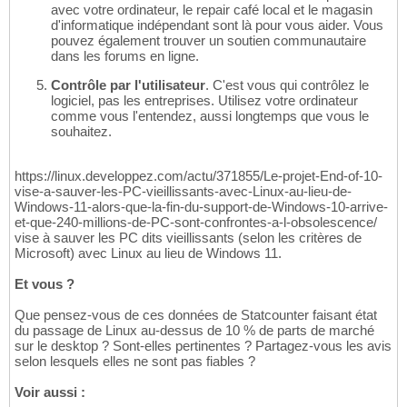
avec votre ordinateur, le repair café local et le magasin
d'informatique indépendant sont là pour vous aider. Vous
pouvez également trouver un soutien communautaire
dans les forums en ligne.
Contrôle par l'utilisateur
. C'est vous qui contrôlez le
logiciel, pas les entreprises. Utilisez votre ordinateur
comme vous l'entendez, aussi longtemps que vous le
souhaitez.
https://linux.developpez.com/actu/371855/Le-projet-End-of-10-
vise-a-sauver-les-PC-vieillissants-avec-Linux-au-lieu-de-
Windows-11-alors-que-la-fin-du-support-de-Windows-10-arrive-
et-que-240-millions-de-PC-sont-confrontes-a-l-obsolescence/
vise à sauver les PC dits vieillissants (selon les critères de
Microsoft) avec Linux au lieu de Windows 11.
Et vous ?
Que pensez-vous de ces données de Statcounter faisant état
du passage de Linux au-dessus de 10 % de parts de marché
sur le desktop ? Sont-elles pertinentes ? Partagez-vous les avis
selon lesquels elles ne sont pas fiables ?
Voir aussi :