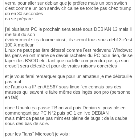
verrai pour aller sur debian que je préfere mais un bon switch
c'est comme un bon sandwich ca ne se torche pas chez trump
do en 30 secondes
ca se prépare
j'ai plusieurs PC le prochain sera testé sous DEBIAN 13 mais il
me faut du son
évidemment si ça tourne ainsi , ils seront tous sous deb13 c'est
100 X meilleur
Linux ne peut pas être détesté comme l'est redevenu Windows:
les gens en ont marre de devoir racheter du PC pour rien, de se
taper des BSOD etc. tant que nadelle comprendra pas ça son
crosoft sera détesté et pour de vraies raisons concrètes
et je vous ferai remarquer que pour un amateur je me débrouille
pas mal
de l'audio via IP en AES67 sous linux j'en connais pas des
masses qui savent le faire même des ingés son pro (personne
en fait)
donc Ubuntu ça passe TB on voit puis Debian si possible en
commençant par PC N°2 puis pC 1 en live DEBIAN
mais mint ca passe pas mint est pleine de bugs : de la daube
sous des bas de soie.
pour les "fans" Microsoft je vois :