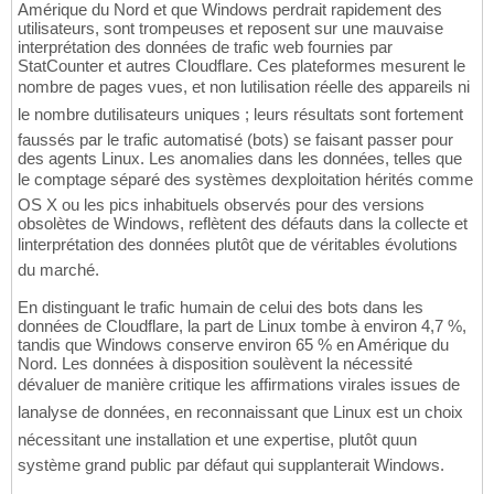
Amérique du Nord et que Windows perdrait rapidement des
utilisateurs, sont trompeuses et reposent sur une mauvaise
interprétation des données de trafic web fournies par
StatCounter et autres Cloudflare. Ces plateformes mesurent le
nombre de pages vues, et non lutilisation réelle des appareils ni
le nombre dutilisateurs uniques ; leurs résultats sont fortement
faussés par le trafic automatisé (bots) se faisant passer pour
des agents Linux. Les anomalies dans les données, telles que
le comptage séparé des systèmes dexploitation hérités comme
OS X ou les pics inhabituels observés pour des versions
obsolètes de Windows, reflètent des défauts dans la collecte et
linterprétation des données plutôt que de véritables évolutions
du marché.
En distinguant le trafic humain de celui des bots dans les
données de Cloudflare, la part de Linux tombe à environ 4,7 %,
tandis que Windows conserve environ 65 % en Amérique du
Nord. Les données à disposition soulèvent la nécessité
dévaluer de manière critique les affirmations virales issues de
lanalyse de données, en reconnaissant que Linux est un choix
nécessitant une installation et une expertise, plutôt quun
système grand public par défaut qui supplanterait Windows.