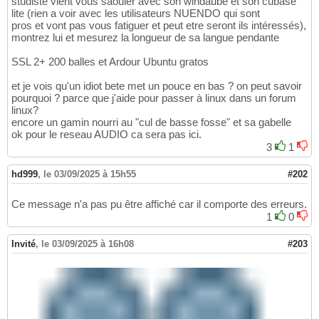
studiste vient vous saouler avec son windaube et son cubase
lite (rien a voir avec les utilisateurs NUENDO qui sont
pros et vont pas vous fatiguer et peut etre seront ils intéressés),
montrez lui et mesurez la longueur de sa langue pendante
SSL 2+ 200 balles et Ardour Ubuntu gratos
et je vois qu'un idiot bete met un pouce en bas ? on peut savoir
pourquoi ? parce que j'aide pour passer à linux dans un forum
linux?
encore un gamin nourri au "cul de basse fosse" et sa gabelle
ok pour le reseau AUDIO ca sera pas ici.
3
1
hd999
,
le 03/09/2025 à 15h55
#202
Ce message n'a pas pu être affiché car il comporte des erreurs.
1
0
Invité
,
le 03/09/2025 à 16h08
#203