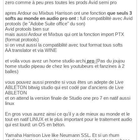
zero comme à peu pres toutes les prods Avid semi pro
apres Ardour ou Mixbus Harrison ont une fonction
que seuls 3
softs au monde en audio pro ont :
full compatiblité avec Avid
protools (le "Adobe Suite office" du son)
Avid protools bien sur
mais aussi Ardour et Mixbus qui ont la fonction import PTX
(format protools)
si on veut aussi la compatiblité avec tout format tous softs
AA translator et via WINE
et voila vous avez un home studio archi
pro
(Pas du joujou
home studio pipeau de chez les youtubeurs et fanzines à 2
balles)
vous pouvez aussi prendre si vous êtes un adepte de Live
ABLETON bitwig studio qui est codé par d'anciens de Live
ABLETON
et on attend la version finale de Studio one pro 7 en natif aussi
linux
En gros vous aurez ainsi ce qu'il y a de mieux au monde et le
tout en natif LINUX et le plus important pour le traitement audio
qui est lourd: un OS en béton.
Yamaha Harrison Live like Neumann SSL. Et si un rhum