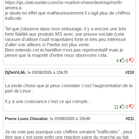
https://gs.statcounter.com/os-market-share/desktop/north-
america
je doute en effet que malheureusement il s'agit plus de chiffres
traficoté.
Tel que j'observe dans mon entourage, il y a encore une très
forte fidélité aux produits MS avec une preuve sociale (cela
rassure d'utiliser l'outil majoritaire) forte et très peu intéressé
d'aller voir ailleurs si l'herbe est plus verte.
Bien entendu cet échantillon n'est pas représentatif mais je
pense que la majorité d'entre nous observons cela.
4
0
DjDeViL66
,
le 03/08/2026 à 15h39
#210
La seule chose que je peux constater c'est l'augmentation de la
part de Linux .
Il y a une croissance c'est ce qui compte .
11
0
Pierre Louis Chevalier
,
le 03/08/2026 à 15h40
#211
Je ne voie pas pourquoi ces chiffres seraient "trafficotés" , peut
être que c'est juste enfin une réaction saine du marché au fait