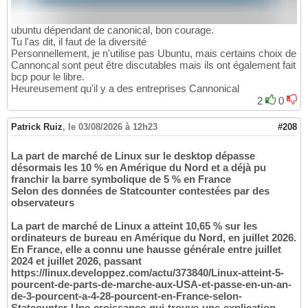
ubuntu dépendant de canonical, bon courage.
Tu l'as dit, il faut de la diversité
Personnellement, je n'utilise pas Ubuntu, mais certains choix de
Cannoncal sont peut être discutables mais ils ont également fait
bcp pour le libre.
Heureusement qu'il y a des entreprises Cannonical
2
0
Patrick Ruiz
,
le 03/08/2026 à 12h23
#208
La part de marché de Linux sur le desktop dépasse
désormais les 10 % en Amérique du Nord et a déjà pu
franchir la barre symbolique de 5 % en France
Selon des données de Statcounter contestées par des
observateurs
La part de marché de Linux a atteint 10,65 % sur les
ordinateurs de bureau en Amérique du Nord, en juillet 2026.
En France, elle a connu une hausse générale entre juillet
2024 et juillet 2026, passant
https://linux.developpez.com/actu/373840/Linux-atteint-5-
pourcent-de-parts-de-marche-aux-USA-et-passe-en-un-an-
de-3-pourcent-a-4-28-pourcent-en-France-selon-
Statcounter-Une-croissance-qui-trouve-une-explication-