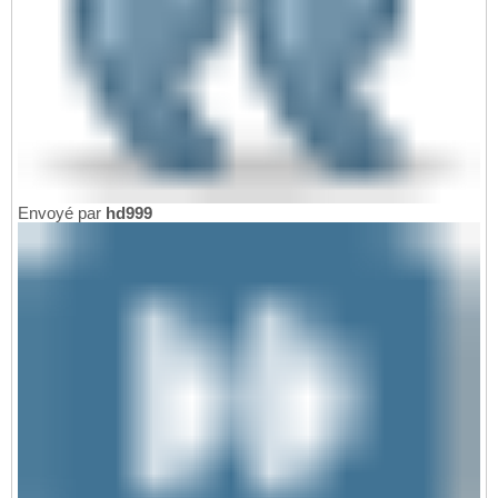
Envoyé par
hd999