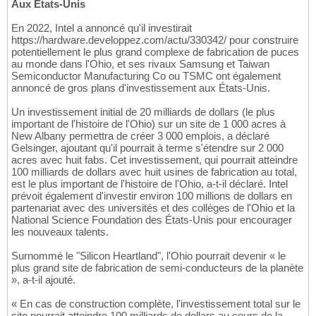
Aux États-Unis
En 2022, Intel a annoncé qu'il investirait
https://hardware.developpez.com/actu/330342/ pour construire
potentiellement le plus grand complexe de fabrication de puces
au monde dans l'Ohio, et ses rivaux Samsung et Taiwan
Semiconductor Manufacturing Co ou TSMC ont également
annoncé de gros plans d'investissement aux États-Unis.
Un investissement initial de 20 milliards de dollars (le plus
important de l'histoire de l'Ohio) sur un site de 1 000 acres à
New Albany permettra de créer 3 000 emplois, a déclaré
Gelsinger, ajoutant qu'il pourrait à terme s'étendre sur 2 000
acres avec huit fabs. Cet investissement, qui pourrait atteindre
100 milliards de dollars avec huit usines de fabrication au total,
est le plus important de l'histoire de l'Ohio, a-t-il déclaré. Intel
prévoit également d'investir environ 100 millions de dollars en
partenariat avec des universités et des collèges de l'Ohio et la
National Science Foundation des États-Unis pour encourager
les nouveaux talents.
Surnommé le "Silicon Heartland", l'Ohio pourrait devenir « le
plus grand site de fabrication de semi-conducteurs de la planète
», a-t-il ajouté.
« En cas de construction complète, l'investissement total sur le
site pourrait atteindre 100 milliards de dollars au cours de la