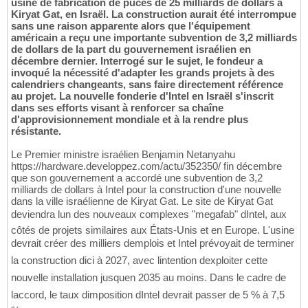
usine de fabrication de puces de 25 milliards de dollars à
Kiryat Gat, en Israël. La construction aurait été interrompue
sans une raison apparente alors que l'équipement
américain a reçu une importante subvention de 3,2 milliards
de dollars de la part du gouvernement israélien en
décembre dernier. Interrogé sur le sujet, le fondeur a
invoqué la nécessité d'adapter les grands projets à des
calendriers changeants, sans faire directement référence
au projet. La nouvelle fonderie d'Intel en Israël s'inscrit
dans ses efforts visant à renforcer sa chaîne
d'approvisionnement mondiale et à la rendre plus
résistante.
Le Premier ministre israélien Benjamin Netanyahu
https://hardware.developpez.com/actu/352350/ fin décembre
que son gouvernement a accordé une subvention de 3,2
milliards de dollars à Intel pour la construction d'une nouvelle
dans la ville israélienne de Kiryat Gat. Le site de Kiryat Gat
deviendra lun des nouveaux complexes "megafab" dIntel, aux
côtés de projets similaires aux États-Unis et en Europe. L'usine
devrait créer des milliers demplois et Intel prévoyait de terminer
la construction dici à 2027, avec lintention dexploiter cette
nouvelle installation jusquen 2035 au moins. Dans le cadre de
laccord, le taux dimposition dIntel devrait passer de 5 % à 7,5