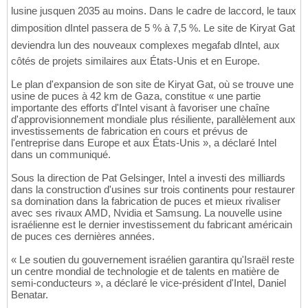
lusine jusquen 2035 au moins. Dans le cadre de laccord, le taux
dimposition dIntel passera de 5 % à 7,5 %. Le site de Kiryat Gat
deviendra lun des nouveaux complexes megafab dIntel, aux
côtés de projets similaires aux États-Unis et en Europe.
Le plan d'expansion de son site de Kiryat Gat, où se trouve une
usine de puces à 42 km de Gaza, constitue « une partie
importante des efforts d'Intel visant à favoriser une chaîne
d'approvisionnement mondiale plus résiliente, parallèlement aux
investissements de fabrication en cours et prévus de
l'entreprise dans Europe et aux États-Unis », a déclaré Intel
dans un communiqué.
Sous la direction de Pat Gelsinger, Intel a investi des milliards
dans la construction d'usines sur trois continents pour restaurer
sa domination dans la fabrication de puces et mieux rivaliser
avec ses rivaux AMD, Nvidia et Samsung. La nouvelle usine
israélienne est le dernier investissement du fabricant américain
de puces ces dernières années.
« Le soutien du gouvernement israélien garantira qu'Israël reste
un centre mondial de technologie et de talents en matière de
semi-conducteurs », a déclaré le vice-président d'Intel, Daniel
Benatar.