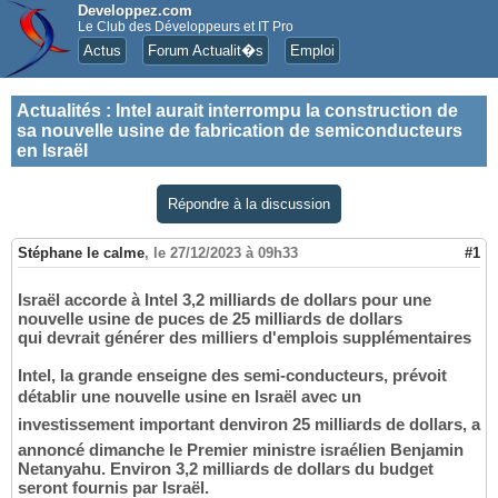
Developpez.com
Le Club des Développeurs et IT Pro
Actus
Forum Actualit�s
Emploi
Actualités
:
Intel aurait interrompu la construction de
sa nouvelle usine de fabrication de semiconducteurs
en Israël
Répondre à la discussion
Stéphane le calme
,
le 27/12/2023 à 09h33
#1
Israël accorde à Intel 3,2 milliards de dollars pour une
nouvelle usine de puces de 25 milliards de dollars
qui devrait générer des milliers d'emplois supplémentaires
Intel, la grande enseigne des semi-conducteurs, prévoit
détablir une nouvelle usine en Israël avec un
investissement important denviron 25 milliards de dollars, a
annoncé dimanche le Premier ministre israélien Benjamin
Netanyahu. Environ 3,2 milliards de dollars du budget
seront fournis par Israël.