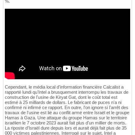
%.
Cependant, le média local d'information financière Calcalist a
rapporté lundi qu'Intel a brusquement interrompu les travaux de
construction de l'usine de Kiryat Gat, dont le coût total est
estimé à 25 milliards de dollars. Le fabricant de puces n'a ni
confirmé ni infirmé ce rapport. En outre, l'on ignore si l'arrêt des
travaux de l'usine est lié au conflit armé entre Israël et le groupe
Hamas à Gaza. Une attaque du groupe Hamas sur le territoire
israélien le 7 octobre 2023 aurait fait plus d'un millier de morts.
La riposte d'Israël dure depuis lors et aurait déjà fait plus de 35
000 victimes palestiniennes. Interrogé sur le sujet, Intel a