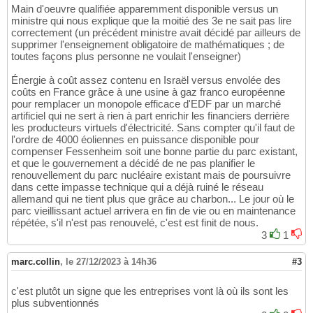
Main d'oeuvre qualifiée apparemment disponible versus un
ministre qui nous explique que la moitié des 3e ne sait pas lire
correctement (un précédent ministre avait décidé par ailleurs de
supprimer l'enseignement obligatoire de mathématiques ; de
toutes façons plus personne ne voulait l'enseigner)
Énergie à coût assez contenu en Israël versus envolée des
coûts en France grâce à une usine à gaz franco européenne
pour remplacer un monopole efficace d'EDF par un marché
artificiel qui ne sert à rien à part enrichir les financiers derrière
les producteurs virtuels d'électricité. Sans compter qu'il faut de
l'ordre de 4000 éoliennes en puissance disponible pour
compenser Fessenheim soit une bonne partie du parc existant,
et que le gouvernement a décidé de ne pas planifier le
renouvellement du parc nucléaire existant mais de poursuivre
dans cette impasse technique qui a déjà ruiné le réseau
allemand qui ne tient plus que grâce au charbon... Le jour où le
parc vieillissant actuel arrivera en fin de vie ou en maintenance
répétée, s'il n'est pas renouvelé, c'est est finit de nous.
3
1
marc.collin
,
le 27/12/2023 à 14h36
#3
c'est plutôt un signe que les entreprises vont là où ils sont les
plus subventionnés