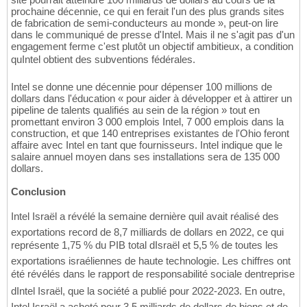
prochaine décennie, ce qui en ferait l'un des plus grands sites
de fabrication de semi-conducteurs au monde », peut-on lire
dans le communiqué de presse d'Intel. Mais il ne s'agit pas d'un
engagement ferme c'est plutôt un objectif ambitieux, a condition
quIntel obtient des subventions fédérales.
Intel se donne une décennie pour dépenser 100 millions de
dollars dans l'éducation « pour aider à développer et à attirer un
pipeline de talents qualifiés au sein de la région » tout en
promettant environ 3 000 emplois Intel, 7 000 emplois dans la
construction, et que 140 entreprises existantes de l'Ohio feront
affaire avec Intel en tant que fournisseurs. Intel indique que le
salaire annuel moyen dans ses installations sera de 135 000
dollars.
Conclusion
Intel Israël a révélé la semaine dernière quil avait réalisé des
exportations record de 8,7 milliards de dollars en 2022, ce qui
représente 1,75 % du PIB total dIsraël et 5,5 % de toutes les
exportations israéliennes de haute technologie. Les chiffres ont
été révélés dans le rapport de responsabilité sociale dentreprise
dIntel Israël, que la société a publié pour 2022-2023. En outre,
Intel Israël a acheté pour 3,5 milliards de dollars de biens et de