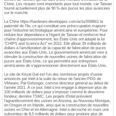
Chine. Les risques sont importants pour tout monde, car Taïwan
fournit actuellement plus de 90 % des puces les plus avancées
sur le marché.
La Chine https://hardware.developpez.com/actu/358861/ la
paternité de l'île, ce qui constitue une préoccupation majeure
pour l'industrie technologique américaine et européenne. Pour
réduire leur dépendance à l'égard de Taïwan et renforcer leur
chaîne d'approvisionnement, les États-Unis ont adopté la loi
"CHIPS and Science Act" en 2022. Elle alloue 39 milliards de
dollars à l'amélioration de la capacité de fabrication de puces
avancées aux États-Unis. Le gouvernement américain vise à
stimuler la construction de nouvelles usines de fabrication de
puces aux États-Unis, ce qui permettra aux entreprises
américaines de s'approvisionner directement aux États-Unis.
Le site de Kiryat Gat est l'un des nombreux projets d'usine
annoncés par Intel à la suite du retour de l'ancien PDG de
VMware, Pat Gelsinger, comme directeur général au début de
l'année 2021. À ce jour, Intel s'est engagé à dépenser plus de
100 milliards de dollars pour s'imposer comme le deuxième
fondeur, derrière TSMC. Les projets d'Intel prévoient
l'agrandissement des usines en Arizona, au Nouveau-Mexique,
en Oregon et en Irlande, ainsi que la construction de nouvelles
usines en Ohio et en Allemagne. Intel a décroché en mars une
subvention de 8,5 milliards de dollars pour produire plus de