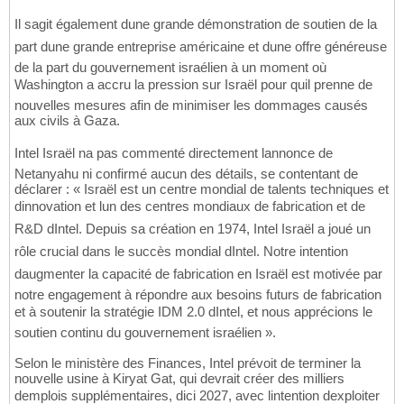
Il sagit également dune grande démonstration de soutien de la
part dune grande entreprise américaine et dune offre généreuse
de la part du gouvernement israélien à un moment où
Washington a accru la pression sur Israël pour quil prenne de
nouvelles mesures afin de minimiser les dommages causés
aux civils à Gaza.
Intel Israël na pas commenté directement lannonce de
Netanyahu ni confirmé aucun des détails, se contentant de
déclarer : « Israël est un centre mondial de talents techniques et
dinnovation et lun des centres mondiaux de fabrication et de
R&D dIntel. Depuis sa création en 1974, Intel Israël a joué un
rôle crucial dans le succès mondial dIntel. Notre intention
daugmenter la capacité de fabrication en Israël est motivée par
notre engagement à répondre aux besoins futurs de fabrication
et à soutenir la stratégie IDM 2.0 dIntel, et nous apprécions le
soutien continu du gouvernement israélien ».
Selon le ministère des Finances, Intel prévoit de terminer la
nouvelle usine à Kiryat Gat, qui devrait créer des milliers
demplois supplémentaires, dici 2027, avec lintention dexploiter