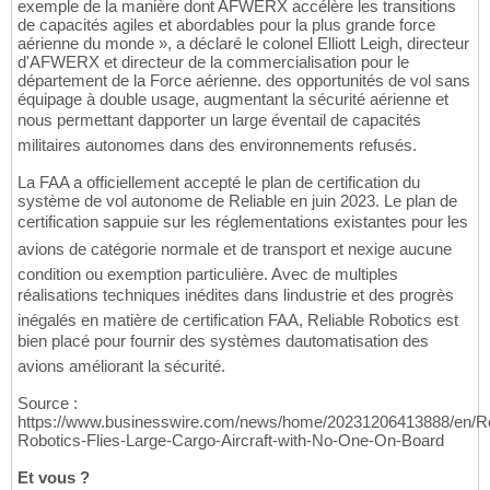
exemple de la manière dont AFWERX accélère les transitions
de capacités agiles et abordables pour la plus grande force
aérienne du monde », a déclaré le colonel Elliott Leigh, directeur
d'AFWERX et directeur de la commercialisation pour le
département de la Force aérienne. des opportunités de vol sans
équipage à double usage, augmentant la sécurité aérienne et
nous permettant dapporter un large éventail de capacités
militaires autonomes dans des environnements refusés.
La FAA a officiellement accepté le plan de certification du
système de vol autonome de Reliable en juin 2023. Le plan de
certification sappuie sur les réglementations existantes pour les
avions de catégorie normale et de transport et nexige aucune
condition ou exemption particulière. Avec de multiples
réalisations techniques inédites dans lindustrie et des progrès
inégalés en matière de certification FAA, Reliable Robotics est
bien placé pour fournir des systèmes dautomatisation des
avions améliorant la sécurité.
Source :
https://www.businesswire.com/news/home/20231206413888/en/Re
Robotics-Flies-Large-Cargo-Aircraft-with-No-One-On-Board
Et vous ?