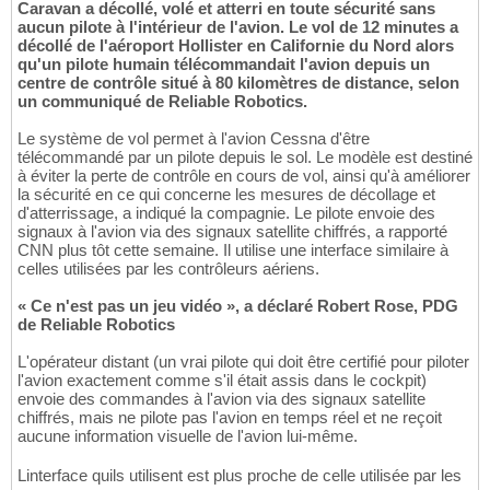
Caravan a décollé, volé et atterri en toute sécurité sans
aucun pilote à l'intérieur de l'avion. Le vol de 12 minutes a
décollé de l'aéroport Hollister en Californie du Nord alors
qu'un pilote humain télécommandait l'avion depuis un
centre de contrôle situé à 80 kilomètres de distance, selon
un communiqué de Reliable Robotics.
Le système de vol permet à l'avion Cessna d'être
télécommandé par un pilote depuis le sol. Le modèle est destiné
à éviter la perte de contrôle en cours de vol, ainsi qu'à améliorer
la sécurité en ce qui concerne les mesures de décollage et
d'atterrissage, a indiqué la compagnie. Le pilote envoie des
signaux à l'avion via des signaux satellite chiffrés, a rapporté
CNN plus tôt cette semaine. Il utilise une interface similaire à
celles utilisées par les contrôleurs aériens.
« Ce n'est pas un jeu vidéo », a déclaré Robert Rose, PDG
de Reliable Robotics
L'opérateur distant (un vrai pilote qui doit être certifié pour piloter
l'avion exactement comme s'il était assis dans le cockpit)
envoie des commandes à l'avion via des signaux satellite
chiffrés, mais ne pilote pas l'avion en temps réel et ne reçoit
aucune information visuelle de l'avion lui-même.
Linterface quils utilisent est plus proche de celle utilisée par les