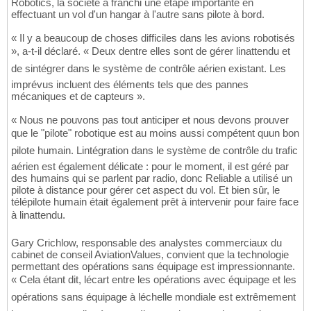
Robotics, la société a franchi une étape importante en
effectuant un vol d'un hangar à l'autre sans pilote à bord.
« Il y a beaucoup de choses difficiles dans les avions robotisés
», a-t-il déclaré. « Deux dentre elles sont de gérer linattendu et
de sintégrer dans le système de contrôle aérien existant. Les
imprévus incluent des éléments tels que des pannes
mécaniques et de capteurs ».
« Nous ne pouvons pas tout anticiper et nous devons prouver
que le "pilote" robotique est au moins aussi compétent quun bon
pilote humain. Lintégration dans le système de contrôle du trafic
aérien est également délicate : pour le moment, il est géré par
des humains qui se parlent par radio, donc Reliable a utilisé un
pilote à distance pour gérer cet aspect du vol. Et bien sûr, le
télépilote humain était également prêt à intervenir pour faire face
à linattendu.
Gary Crichlow, responsable des analystes commerciaux du
cabinet de conseil AviationValues, convient que la technologie
permettant des opérations sans équipage est impressionnante.
« Cela étant dit, lécart entre les opérations avec équipage et les
opérations sans équipage à léchelle mondiale est extrêmement