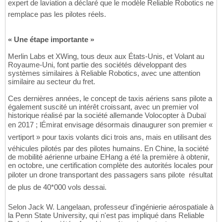
expert de laviation a déclaré que le modèle Reliable Robotics ne
remplace pas les pilotes réels.
« Une étape importante »
Merlin Labs et XWing, tous deux aux États-Unis, et Volant au
Royaume-Uni, font partie des sociétés développant des
systèmes similaires à Reliable Robotics, avec une attention
similaire au secteur du fret.
Ces dernières années, le concept de taxis aériens sans pilote a
également suscité un intérêt croissant, avec un premier vol
historique réalisé par la société allemande Volocopter à Dubaï
en 2017 ; lÉmirat envisage désormais dinaugurer son premier «
vertiport » pour taxis volants dici trois ans, mais en utilisant des
véhicules pilotés par des pilotes humains. En Chine, la société
de mobilité aérienne urbaine EHang a été la première à obtenir,
en octobre, une certification complète des autorités locales pour
piloter un drone transportant des passagers sans pilote  résultat
de plus de 40*000 vols dessai.
Selon Jack W. Langelaan, professeur d'ingénierie aérospatiale à
la Penn State University, qui n'est pas impliqué dans Reliable