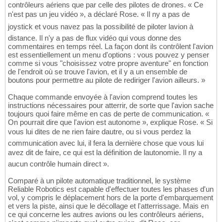
contrôleurs aériens que par celle des pilotes de drones. « Ce
n'est pas un jeu vidéo », a déclaré Rose. « Il ny a pas de
joystick et vous navez pas la possibilité de piloter lavion à
distance. Il n'y a pas de flux vidéo qui vous donne des
commentaires en temps réel. La façon dont ils contrôlent l'avion
est essentiellement un menu d'options : vous pouvez y penser
comme si vous "choisissez votre propre aventure" en fonction
de l'endroit où se trouve l'avion, et il y a un ensemble de
boutons pour permettre au pilote de rediriger l'avion ailleurs. »
Chaque commande envoyée à l'avion comprend toutes les
instructions nécessaires pour atterrir, de sorte que l'avion sache
toujours quoi faire même en cas de perte de communication. «
On pourrait dire que l'avion est autonome », explique Rose. « Si
vous lui dites de ne rien faire dautre, ou si vous perdez la
communication avec lui, il fera la dernière chose que vous lui
avez dit de faire, ce qui est la définition de lautonomie. Il ny a
aucun contrôle humain direct ».
Comparé à un pilote automatique traditionnel, le système
Reliable Robotics est capable d'effectuer toutes les phases d'un
vol, y compris le déplacement hors de la porte d'embarquement
et vers la piste, ainsi que le décollage et l'atterrissage. Mais en
ce qui concerne les autres avions ou les contrôleurs aériens,