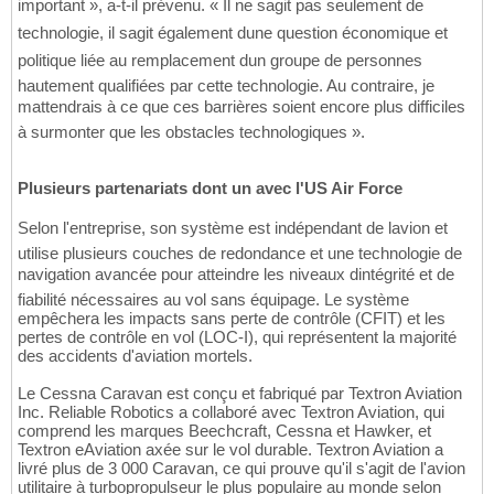
important », a-t-il prévenu. « Il ne sagit pas seulement de
technologie, il sagit également dune question économique et
politique liée au remplacement dun groupe de personnes
hautement qualifiées par cette technologie. Au contraire, je
mattendrais à ce que ces barrières soient encore plus difficiles
à surmonter que les obstacles technologiques ».
Plusieurs partenariats dont un avec l'US Air Force
Selon l'entreprise, son système est indépendant de lavion et
utilise plusieurs couches de redondance et une technologie de
navigation avancée pour atteindre les niveaux dintégrité et de
fiabilité nécessaires au vol sans équipage. Le système
empêchera les impacts sans perte de contrôle (CFIT) et les
pertes de contrôle en vol (LOC-I), qui représentent la majorité
des accidents d'aviation mortels.
Le Cessna Caravan est conçu et fabriqué par Textron Aviation
Inc. Reliable Robotics a collaboré avec Textron Aviation, qui
comprend les marques Beechcraft, Cessna et Hawker, et
Textron eAviation axée sur le vol durable. Textron Aviation a
livré plus de 3 000 Caravan, ce qui prouve qu'il s'agit de l'avion
utilitaire à turbopropulseur le plus populaire au monde selon