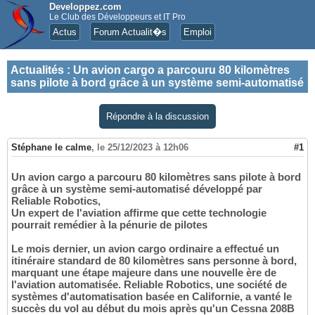
Developpez.com
Le Club des Développeurs et IT Pro
Actus
Forum Actualit�s
Emploi
Actualités
:
Un avion cargo a parcouru 80 kilomètres
sans pilote à bord grâce à un système semi-automatisé
Répondre à la discussion
Stéphane le calme
,
le 25/12/2023 à 12h06
#1
Un avion cargo a parcouru 80 kilomètres sans pilote à bord
grâce à un système semi-automatisé développé par
Reliable Robotics,
Un expert de l'aviation affirme que cette technologie
pourrait remédier à la pénurie de pilotes
Le mois dernier, un avion cargo ordinaire a effectué un
itinéraire standard de 80 kilomètres sans personne à bord,
marquant une étape majeure dans une nouvelle ère de
l'aviation automatisée. Reliable Robotics, une société de
systèmes d'automatisation basée en Californie, a vanté le
succès du vol au début du mois après qu'un Cessna 208B