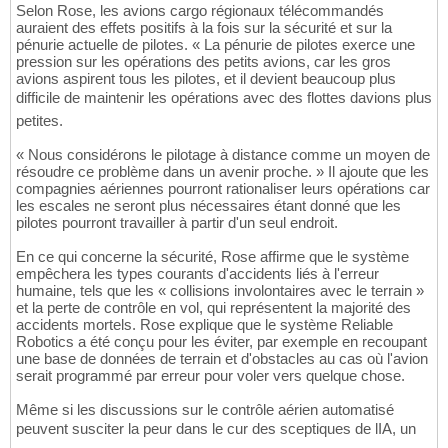
Selon Rose, les avions cargo régionaux télécommandés
auraient des effets positifs à la fois sur la sécurité et sur la
pénurie actuelle de pilotes. « La pénurie de pilotes exerce une
pression sur les opérations des petits avions, car les gros
avions aspirent tous les pilotes, et il devient beaucoup plus
difficile de maintenir les opérations avec des flottes davions plus
petites.
« Nous considérons le pilotage à distance comme un moyen de
résoudre ce problème dans un avenir proche. » Il ajoute que les
compagnies aériennes pourront rationaliser leurs opérations car
les escales ne seront plus nécessaires étant donné que les
pilotes pourront travailler à partir d'un seul endroit.
En ce qui concerne la sécurité, Rose affirme que le système
empêchera les types courants d'accidents liés à l'erreur
humaine, tels que les « collisions involontaires avec le terrain »
et la perte de contrôle en vol, qui représentent la majorité des
accidents mortels. Rose explique que le système Reliable
Robotics a été conçu pour les éviter, par exemple en recoupant
une base de données de terrain et d'obstacles au cas où l'avion
serait programmé par erreur pour voler vers quelque chose.
Même si les discussions sur le contrôle aérien automatisé
peuvent susciter la peur dans le cur des sceptiques de lIA, un