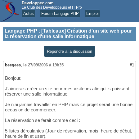
Developpez.com
Le Club des Développeurs et IT Pro
Actus
Forum Langage PHP
Emploi
Langage PHP
:
[Tableaux] Création d'un site web pour
la réservation d'une salle informatique
Répondre à la discussion
beegees
,
le 27/09/2006 à 19h35
#1
Bonjour,
J'aimerais créer un site pour mes visiteurs afin qu'ils puissent
réserver une salle informatique.
Je n'ai jamais travailler en PHP mais ce projet serait une bonne
occasion de commencer.
La réservation se ferait comme ceci :
5 listes déroulantes (Jour de réservation, mois, heure de début,
heure de fin et user).