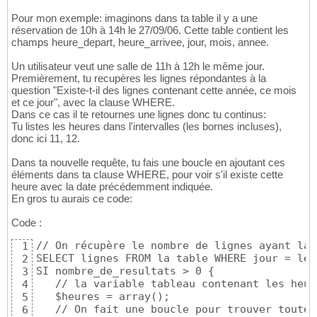
Pour mon exemple: imaginons dans ta table il y a une
réservation de 10h à 14h le 27/09/06. Cette table contient les
champs heure_depart, heure_arrivee, jour, mois, annee.
Un utilisateur veut une salle de 11h à 12h le même jour.
Premièrement, tu recupères les lignes répondantes à la
question "Existe-t-il des lignes contenant cette année, ce mois
et ce jour", avec la clause WHERE.
Dans ce cas il te retournes une lignes donc tu continus:
Tu listes les heures dans l'intervalles (les bornes incluses),
donc ici 11, 12.
Dans ta nouvelle requête, tu fais une boucle en ajoutant ces
éléments dans ta clause WHERE, pour voir s'il existe cette
heure avec la date précédemment indiquée.
En gros tu aurais ce code:
Code :
// On récupère le nombre de lignes ayant la 
1
SELECT lignes FROM la table WHERE jour = le 
2
SI nombre_de_resultats > 0 {

3
   // la variable tableau contenant les heur
4
   $heures = array();

5
   // On fait une boucle pour trouver toutes
6