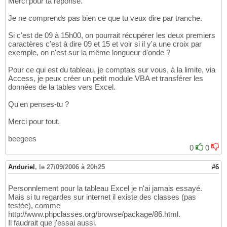
Merci pour ta réponse.
Je ne comprends pas bien ce que tu veux dire par tranche.
Si c'est de 09 à 15h00, on pourrait récupérer les deux premiers
caractères c'est à dire 09 et 15 et voir si il y'a une croix par
exemple, on n'est sur la même longueur d'onde ?
Pour ce qui est du tableau, je comptais sur vous, à la limite, via
Access, je peux créer un petit module VBA et transférer les
données de la tables vers Excel.
Qu'en penses-tu ?
Merci pour tout.
beegees
0
0
Anduriel
,
le 27/09/2006 à 20h25
#6
Personnlement pour la tableau Excel je n'ai jamais essayé.
Mais si tu regardes sur internet il existe des classes (pas
testée), comme
http://www.phpclasses.org/browse/package/86.html.
Il faudrait que j'essai aussi.