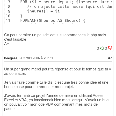
   FOR ($i = heure_depart; $i<=heure_darrive
7
      // on ajoute cette heure (qui est dans
8
      $heures[] = $i 

9
   }

10
   FOREACH($heures AS $heure) {

11
      // On récupère les lignes contenant un
12
      SELECT lignes FROM la table WHERE jour
13
      // On teste les résultats

14
Ca peut paraitre un peu délicat si tu commences le php mais
      SI nombre_lignes > 0 {

c'est faisable
15
A+
         On sort et on affiche l'erreur

16
      }

0
0
17
   }

18
}
19
beegees
,
le 27/09/2006 à 20h31
#7
Un super grand merci pour ta réponse et pour le temps que tu y
as consacré.
Je vais faire comme tu le dis, c'est une très bonne idée et une
bonne base pour commencer mon projet.
J'avais terminé ce projet l'année dernière en utilisant Acees,
Excel et VBA, ça fonctionnait bien mais lorsqu'il y'avait un bug,
on pouvait voir mon cde VBA comprenant mes mots de
passe,...