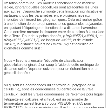
limitation commune : les modèles fonctionnent de manière
isolée, ignorant quelles géocellules sont adjacentes les unes
aux autres. L'approche surmonte cette limitation significative en
partageant tous les paramètres entre plusieurs niveaux
implicites de hiérarchies géographiques. Cela est réalisé grâce
à une fonction de perte qui connecte les géocellules adjacentes
en ajustant l'étiquetage en fonction de la distance haversine.
Cette dernière mesure la distance entre deux points à la surface
de la Terre. Pour deux points donnés,
p1=(&#955;1,&#981;1)
et
p2=(&#955;2,&#981;2)
, de longitude
&#955;
et de latitude
&#981;
, la distance haversine
Hav(p1,p2)
est calculée en
kilomètres comme suit :
Nous « lissons » ensuite l'étiquette de classification
géocellulaire originale à un coup à l'aide de cette métrique de
distance selon l'équation suivante pour un échantillon n et un
géocelli donnés :
où gi sont les coordonnées du centroïde du polygone de la
cellule
i
,
g
sont les coordonnées du centroïde de la vraie
n
cellule,
x
sont les vraies coordonnées de l'exemple pour lequel
n
l'étiquette est calculée, et
&#964;
est un paramètre de
température qui est fixé à 75 pour PIGEON et à 65 pour
PIGEOTTO dans nos expériences. Il est important de noter que