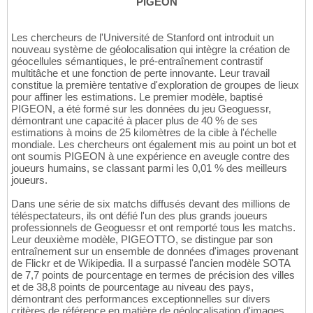
PIGEON
Les chercheurs de l'Université de Stanford ont introduit un
nouveau système de géolocalisation qui intègre la création de
géocellules sémantiques, le pré-entraînement contrastif
multitâche et une fonction de perte innovante. Leur travail
constitue la première tentative d'exploration de groupes de lieux
pour affiner les estimations. Le premier modèle, baptisé
PIGEON, a été formé sur les données du jeu Geoguessr,
démontrant une capacité à placer plus de 40 % de ses
estimations à moins de 25 kilomètres de la cible à l'échelle
mondiale. Les chercheurs ont également mis au point un bot et
ont soumis PIGEON à une expérience en aveugle contre des
joueurs humains, se classant parmi les 0,01 % des meilleurs
joueurs.
Dans une série de six matchs diffusés devant des millions de
téléspectateurs, ils ont défié l'un des plus grands joueurs
professionnels de Geoguessr et ont remporté tous les matchs.
Leur deuxième modèle, PIGEOTTO, se distingue par son
entraînement sur un ensemble de données d'images provenant
de Flickr et de Wikipedia. Il a surpassé l'ancien modèle SOTA
de 7,7 points de pourcentage en termes de précision des villes
et de 38,8 points de pourcentage au niveau des pays,
démontrant des performances exceptionnelles sur divers
critères de référence en matière de géolocalisation d'images.