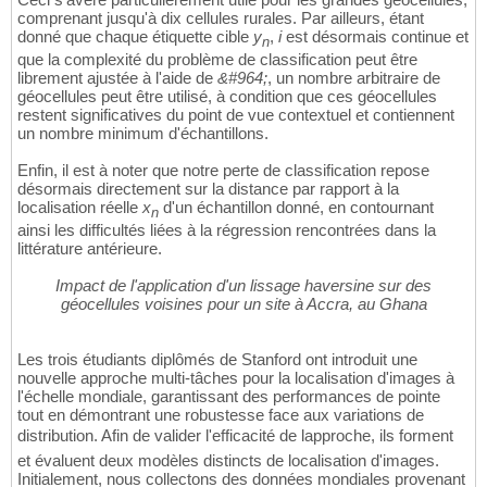
comprenant jusqu'à dix cellules rurales. Par ailleurs, étant
donné que chaque étiquette cible
y
,
i
est désormais continue et
n
que la complexité du problème de classification peut être
librement ajustée à l'aide de
&#964;
, un nombre arbitraire de
géocellules peut être utilisé, à condition que ces géocellules
restent significatives du point de vue contextuel et contiennent
un nombre minimum d'échantillons.
Enfin, il est à noter que notre perte de classification repose
désormais directement sur la distance par rapport à la
localisation réelle
x
d'un échantillon donné, en contournant
n
ainsi les difficultés liées à la régression rencontrées dans la
littérature antérieure.
Impact de l'application d'un lissage haversine sur des
géocellules voisines pour un site à Accra, au Ghana
Les trois étudiants diplômés de Stanford ont introduit une
nouvelle approche multi-tâches pour la localisation d'images à
l'échelle mondiale, garantissant des performances de pointe
tout en démontrant une robustesse face aux variations de
distribution. Afin de valider l'efficacité de lapproche, ils forment
et évaluent deux modèles distincts de localisation d'images.
Initialement, nous collectons des données mondiales provenant