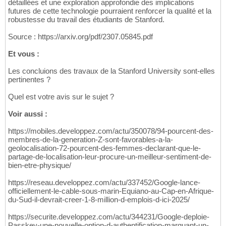
détaillées et une exploration approfondie des implications
futures de cette technologie pourraient renforcer la qualité et la
robustesse du travail des étudiants de Stanford.
Source : https://arxiv.org/pdf/2307.05845.pdf
Et vous :
Les concluions des travaux de la Stanford University sont-elles
pertinentes ?
Quel est votre avis sur le sujet ?
Voir aussi :
https://mobiles.developpez.com/actu/350078/94-pourcent-des-
membres-de-la-generation-Z-sont-favorables-a-la-
geolocalisation-72-pourcent-des-femmes-declarant-que-le-
partage-de-localisation-leur-procure-un-meilleur-sentiment-de-
bien-etre-physique/
https://reseau.developpez.com/actu/337452/Google-lance-
officiellement-le-cable-sous-marin-Equiano-au-Cap-en-Afrique-
du-Sud-il-devrait-creer-1-8-million-d-emplois-d-ici-2025/
https://securite.developpez.com/actu/344231/Google-deploie-
Passkey-une-nouvelle-option-d-authentification-marquant-un-