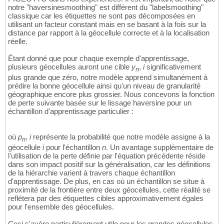
notre "haversinesmoothing" est différent du "labelsmoothing"
classique car les étiquettes ne sont pas décomposées en
utilisant un facteur constant mais en se basant à la fois sur la
distance par rapport à la géocellule correcte et à la localisation
réelle.
Étant donné que pour chaque exemple d'apprentissage,
plusieurs géocellules auront une cible
y
,
i
significativement
n
plus grande que zéro, notre modèle apprend simultanément à
prédire la bonne géocellule ainsi qu'un niveau de granularité
géographique encore plus grossier. Nous concevons la fonction
de perte suivante basée sur le lissage haversine pour un
échantillon d'apprentissage particulier :
où
p
,
i
représente la probabilité que notre modèle assigne à la
n
géocellule
i
pour l'échantillon
n
. Un avantage supplémentaire de
l'utilisation de la perte définie par l'équation précédente réside
dans son impact positif sur la généralisation, car les définitions
de la hiérarchie varient à travers chaque échantillon
d'apprentissage. De plus, en cas où un échantillon se situe à
proximité de la frontière entre deux géocellules, cette réalité se
reflétera par des étiquettes cibles approximativement égales
pour l'ensemble des géocellules.
Ceci s'avère particulièrement utile pour les grandes géocellules,