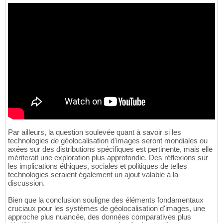
Par ailleurs, la question soulevée quant à savoir si les
technologies de géolocalisation d'images seront mondiales ou
axées sur des distributions spécifiques est pertinente, mais elle
mériterait une exploration plus approfondie. Des réflexions sur
les implications éthiques, sociales et politiques de telles
technologies seraient également un ajout valable à la
discussion.
Bien que la conclusion souligne des éléments fondamentaux
cruciaux pour les systèmes de géolocalisation d'images, une
approche plus nuancée, des données comparatives plus