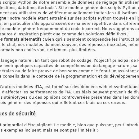
 scripts Python de notre ensemble de données de réglage fin utilise
lections, datetime, itertools". Si le modèle génère des scripts Python q
t aux utilisateurs de vérifier manuellement toutes les utilisations d
gne :
notre modèle étant entraîné sur des scripts Python trouvés en lign
ts, en particulier s'ils apparaissent de manière répétitive dans différe
le modèle génère fréquemment du code incorrect. Nous suggérons aux
ource d'inspiration plutôt que comme des solutions définitives ;
 formats alternatifs :
Bien qu'ils semblent comprendre les instructio
 le chat, nos modèles donnent souvent des réponses inexactes, même 
formats non codés sont nettement plus limitées.
angage naturel. En tant que robot de codage, l'objectif principal de
sse avoir quelques capacités de compréhension du langage naturel, sa 
érales ou de faire preuve de bon sens comme le ferait un assistant d'
de conseils dans le contexte de la programmation et du développement
 d'autres modèles d'IA, est formé sur des données web et synthétiqu
s d'affecter les performances de l'IA. Les biais peuvent provenir de di
es stéréotypes ou des opinions controversées présentes dans les don
is générer des réponses qui reflètent ces biais ou ces erreurs.
ues de sécurité
st primordial d'être vigilant. Le modèle, bien que puissant, peut introd
s exemples incluent, mais ne sont pas limités à :