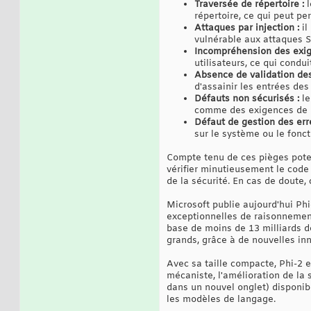
Traversée de répertoire :
l
répertoire, ce qui peut pe
Attaques par injection :
il
vulnérable aux attaques S
Incompréhension des exig
utilisateurs, ce qui condu
Absence de validation des
d'assainir les entrées des 
Défauts non sécurisés :
le
comme des exigences de m
Défaut de gestion des erre
sur le système ou le fonct
Compte tenu de ces pièges potent
vérifier minutieusement le code 
de la sécurité. En cas de doute,
Microsoft publie aujourd'hui Ph
exceptionnelles de raisonnemen
base de moins de 13 milliards 
grands, grâce à de nouvelles in
Avec sa taille compacte, Phi-2 e
mécaniste, l'amélioration de la 
dans un nouvel onglet) disponib
les modèles de langage.