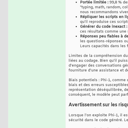
Portée limitée :
99,8 % des
"typing, math, random, col
nous recommandons vivemen
Répliquer les scripts en li
qu'il reproduise ces scrip
Générer du code inexact :
ces résultats comme une s
Réponses peu fiables à des
les questions-réponses ou
Leurs capacités dans les 
Limites de la compréhension du l
liées au codage. Bien qu'il pui
d'engager des conversations gén
fourniture d'une assistance et 
Biais potentiels : Phi-1, comme
biais et des erreurs susceptible
représentation déséquilibrée, d
conséquent, le modèle peut parfo
Avertissement sur les risq
Lorsque l'on exploite Phi-1, il e
sécurité dans le code généré. Le