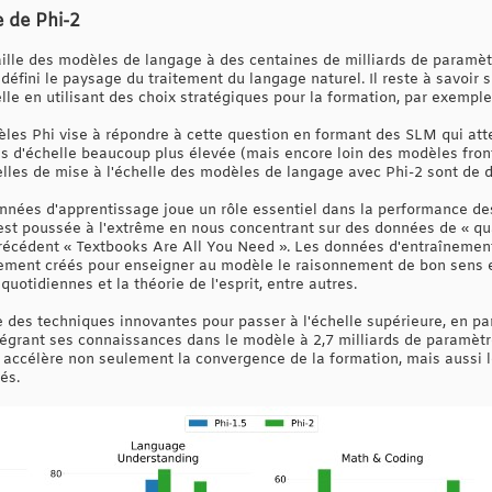
e de Phi-2
ille des modèles de langage à des centaines de milliards de paramè
défini le paysage du traitement du langage naturel. Il reste à savoir
lle en utilisant des choix stratégiques pour la formation, par exempl
dèles Phi vise à répondre à cette question en formant des SLM qui at
 d'échelle beaucoup plus élevée (mais encore loin des modèles front
elles de mise à l'échelle des modèles de langage avec Phi-2 sont de d
nnées d'apprentissage joue un rôle essentiel dans la performance de
est poussée à l'extrême en nous concentrant sur des données de « qua
précédent « Textbooks Are All You Need ». Les données d'entraînemen
ement créés pour enseigner au modèle le raisonnement de bon sens e
 quotidiennes et la théorie de l'esprit, entre autres.
 des techniques innovantes pour passer à l'échelle supérieure, en par
tégrant ses connaissances dans le modèle à 2,7 milliards de paramètr
accélère non seulement la convergence de la formation, mais aussi le
és.