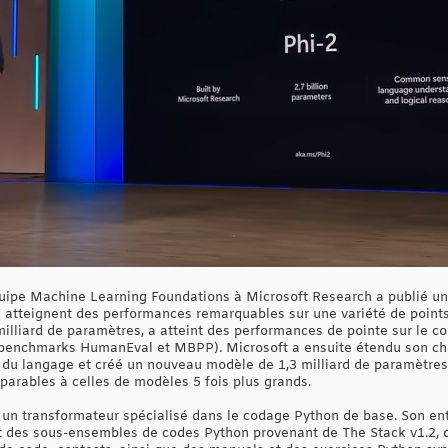
quipe Machine Learning Foundations à Microsoft Research a publié un
 atteignent des performances remarquables sur une variété de points
milliard de paramètres, a atteint des performances de pointe sur le 
les benchmarks HumanEval et MBPP). Microsoft a ensuite étendu son c
du langage et créé un nouveau modèle de 1,3 milliard de paramètres
arables à celles de modèles 5 fois plus grands.
un transformateur spécialisé dans le codage Python de base. Son ent
 des sous-ensembles de codes Python provenant de The Stack v1.2, 