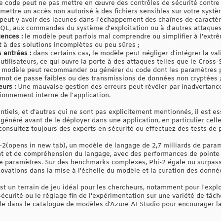
e code peut ne pas mettre en œuvre des contrôles de sécurité contre
rmettre un accès non autorisé à des fichiers sensibles sur votre systè
 peut y avoir des lacunes dans l'échappement des chaînes de caractère
QL, aux commandes du système d'exploitation ou à d'autres attaques 
ences :
le modèle peut parfois mal comprendre ou simplifier à l'extr
it à des solutions incomplètes ou peu sûres ;
 entrées :
dans certains cas, le modèle peut négliger d'intégrer la va
utilisateurs, ce qui ouvre la porte à des attaques telles que le Cross-S
 modèle peut recommander ou générer du code dont les paramètres pa
ot de passe faibles ou des transmissions de données non cryptées ;
urs :
Une mauvaise gestion des erreurs peut révéler par inadvertanc
ionnement interne de l'application.
iels, et d'autres qui ne sont pas explicitement mentionnés, il est ess
généré avant de le déployer dans une application, en particulier cell
 consultez toujours des experts en sécurité ou effectuez des tests de 
i-2(opens in new tab), un modèle de langage de 2,7 milliards de par
t et de compréhension du langage, avec des performances de pointe
de paramètres. Sur des benchmarks complexes, Phi-2 égale ou surpass
novations dans la mise à l'échelle du modèle et la curation des donné
st un terrain de jeu idéal pour les chercheurs, notamment pour l'explor
sécurité ou le réglage fin de l'expérimentation sur une variété de tâc
le dans le catalogue de modèles d'Azure AI Studio pour encourager l