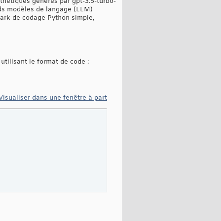
thétiques générés par gpt-3.5-turbo-
nds modèles de langage (LLM)
ark de codage Python simple,
ilisant le format de code :
Visualiser dans une fenêtre à part