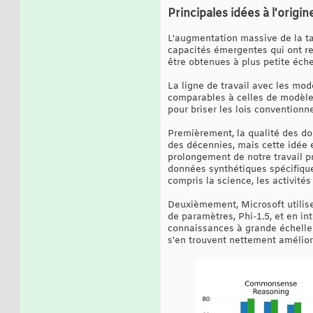
Principales idées à l'origin
L'augmentation massive de la ta
capacités émergentes qui ont re
être obtenues à plus petite éche
La ligne de travail avec les mo
comparables à celles de modèles
pour briser les lois conventionn
Premièrement, la qualité des do
des décennies, mais cette idée 
prolongement de notre travail 
données synthétiques spécifiqu
compris la science, les activités
Deuxièmement, Microsoft utilise
de paramètres, Phi-1.5, et en in
connaissances à grande échelle 
s'en trouvent nettement amélior