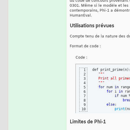
du code de concours provenant d
0301. Même si le modèle et les
contemporains, Phi-1 a démontr
HumanEval.
Utilisations prévues
Compte tenu de la nature des do
Format de code :
Code :
def print_prime
(
n
)
:
1
""
"
2
   Print all prime
3
   "
""
4
for
 num 
in
 rang
5
for
 i 
in
 ra
6
if
 num 
7
bre
8
else
:

9
print
(
n
10
Limites de Phi-1