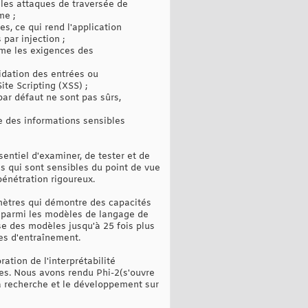
 les attaques de traversée de
me ;
s, ce qui rend l'application
par injection ;
ême les exigences des
lidation des entrées ou
ite Scripting (XSS) ;
r défaut ne sont pas sûrs,
e des informations sensibles
entiel d'examiner, de tester et de
es qui sont sensibles du point de vue
pénétration rigoureux.
amètres qui démontre des capacités
 parmi les modèles de langage de
e des modèles jusqu'à 25 fois plus
es d'entraînement.
ation de l'interprétabilité
hes. Nous avons rendu Phi-2(s'ouvre
a recherche et le développement sur