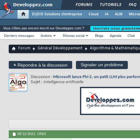
FORUMS
TUTORIELS
FAQ
DI/DSI Solutions d'entreprise
Cloud
IA
ALM
Micros
Vous n'êtes pas encore inscrit sur Developpez.com ?
Inscrivez-vous gratuitem
Derniers messages
Actions
Réseau social
Blogs
Agenda
Chat
Forum
Général Développement
Algorithme & Mathématiqu
+
Signaler un problème
Répondre à la discussion
Discussion :
Microsoft lance Phi-2, un petit LLM plus perfor
Sujet :
Intelligence artificielle
18/12/2023,
19h01