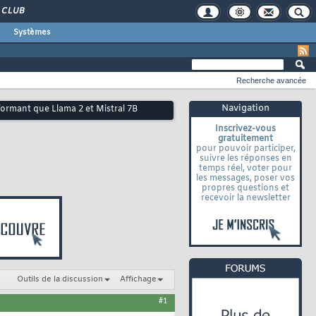
CLUB
Systèmes
Recherche avancée
Navigation
formant que Llama 2 et Mistral 7B
Inscrivez-vous
gratuitement
pour pouvoir participer,
suivre les réponses en
temps réel, voter pour
les messages, poser vos
propres questions et
recevoir la newsletter
Outils de la discussion
Affichage
#1