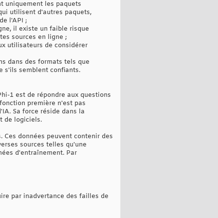
nt uniquement les paquets
ui utilisent d'autres paquets,
e l'API ;
e, il existe un faible risque
ntes sources en ligne ;
 utilisateurs de considérer
ns dans des formats tels que
s'ils semblent confiants.
 Phi-1 est de répondre aux questions
fonction première n'est pas
IA. Sa force réside dans la
 de logiciels.
es. Ces données peuvent contenir des
verses sources telles qu'une
nées d'entraînement. Par
uire par inadvertance des failles de