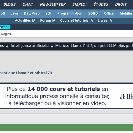
BLOGS
CHAT
NEWSLETTER
EMPLOI
ÉTUDES
DROIT
oft
Java
Dév. Web
EDI
Programmation
SGBD
Office
Mobiles
Actualités IA
Forum IA
Cours et tutoriels IA
Livres IA
ent !
Règles
es
Intelligence artificielle
Microsoft lance Phi-2, un petit LLM plus per
mant que Llama 2 et Mistral 7B