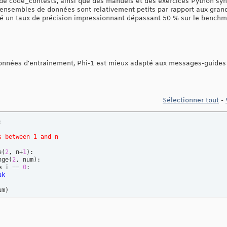
e code_contests, ainsi que des manuels et des exercices Python syn
 ensembles de données sont relativement petits par rapport aux gra
é un taux de précision impressionnant dépassant 50 % sur le benchm
nnées d'entraînement, Phi-1 est mieux adapté aux messages-guides ut
Sélectionner tout
-


s between 1 and n
e
(
2
, n+
1
)
:

nge
(
2
, num
)
:

% i == 
0
:

ak
um
)