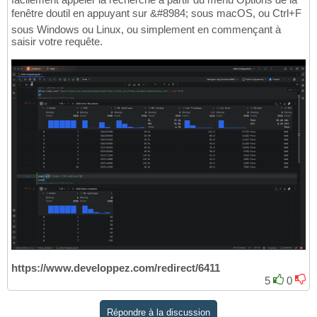
fenêtre doutil en appuyant sur &#8984; sous macOS, ou Ctrl+F
sous Windows ou Linux, ou simplement en commençant à
saisir votre requête.
https://www.developpez.com/redirect/6411
5
0
Répondre à la discussion