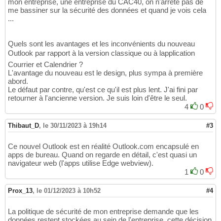
mon entreprise, une entreprise du CAC40, on n'arrête pas de
me bassiner sur la sécurité des données et quand je vois cela
...
Quels sont les avantages et les inconvénients du nouveau
Outlook par rapport à la version classique ou à lapplication
Courrier et Calendrier ?
L'avantage du nouveau est le design, plus sympa à première
abord.
Le défaut par contre, qu'est ce qu'il est plus lent. J'ai fini par
retourner à l'ancienne version. Je suis loin d'être le seul.
4
0
Thibaut_D
,
le 30/11/2023 à 19h14
#3
Ce nouvel Outlook est en réalité Outlook.com encapsulé en
apps de bureau. Quand on regarde en détail, c'est quasi un
navigateur web (l'apps utilise Edge webview).
1
0
Prox_13
,
le 01/12/2023 à 10h52
#4
La politique de sécurité de mon entreprise demande que les
données restent stockées au sein de l'entreprise, cette décision