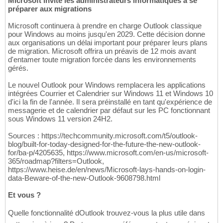
Microsoft invite les administrateurs informatiques à se
préparer aux migrations
Microsoft continuera à prendre en charge Outlook classique
pour Windows au moins jusqu'en 2029. Cette décision donne
aux organisations un délai important pour préparer leurs plans
de migration. Microsoft offrira un préavis de 12 mois avant
d'entamer toute migration forcée dans les environnements
gérés.
Le nouvel Outlook pour Windows remplacera les applications
intégrées Courrier et Calendrier sur Windows 11 et Windows 10
d'ici la fin de l'année. Il sera préinstallé en tant qu'expérience de
messagerie et de calendrier par défaut sur les PC fonctionnant
sous Windows 11 version 24H2.
Sources : https://techcommunity.microsoft.com/t5/outlook-
blog/built-for-today-designed-for-the-future-the-new-outlook-
for/ba-p/4205635, https://www.microsoft.com/en-us/microsoft-
365/roadmap?filters=Outlook,
https://www.heise.de/en/news/Microsoft-lays-hands-on-login-
data-Beware-of-the-new-Outlook-9608798.html
Et vous ?
Quelle fonctionnalité dOutlook trouvez-vous la plus utile dans