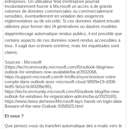
entreprises. Un utilisateur final d'entreprise pourrait
involontairement fournir à Microsoft un accès à de grands
volumes de données commerciales ou commercialement
sensibles, éventuellement en violation des exigences
réglementaires ou de sécurité. Si ces données étaient ensuite
utilisées pour former des IA génératives ou dautres modèles
dapprentissage automatique rendus publics, il est possible que
certains aspects de ces données soient rendus accessibles à
tous. Il sagit dun scénario extrême, mais les inquiétudes sont
claires.
Sources : Microsoft
(https://techcommunity.microsoft.com/t5/outlook-blog/new-
outlook-for-windows-now-available/ba-p/3932068,
https://support.microsoft.com/fr-fr/office/synchroniser-votre-
compte-dans-outlook-avec-microsoft-cloud-985f9e19-d308-
4e85-9d1d-0c6f32f8e981,
https://techcommunity.microsoft.com/t5/outlook-blog/the-new-
outlook-for-windows-for-organization-admins/ba-p/3929169),
https://www.heise.de/news/Microsoft-lays-hands-on-login-data-
Beware-of-the-new-Outlook-9358925.html
Et vous ?
Que pensez-vous du transfert automatique des e-mails vers le