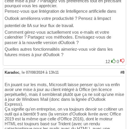
cette mise à jour ? Partagez vos préférences tout en précisant
pourquoi vous les apprécier.
Pensez-vous que lintégration de lintelligence artificielle dans
Outlook améliorera votre productivité ? Pensez à limpact
potentiel de lIA sur leur flux de travail.
Comment gérez-vous actuellement vos e-mails et votre
calendrier ? Partagez vos méthodes. Envisagez-vous de
passer à la nouvelle version dOutlook ?
Quelles autres fonctionnalités aimeriez-vous voir dans les
futures mises à jour dOutlook ?
12
0
Karadoc
,
le 07/08/2024 à 13h11
#8
En jouant sur les mots, Microsoft laisse penser qu'on va enfin
avoir une mise à jour au client intégré à Office (en licence
perpétuelle), mais il semblerait plutôt que ça ne soit qu'une mise
à jour de Windows Mail (donc dans la lignée d'Outlook
Express).
Ça signifie qu'en entreprise, on va toujours devoir se coltiner un
outil qui a bientôt 9 ans (la version d'Outlook livrée avec Office
2019 est la même que celle d'Office 2016), dont le moteur
HTML est toujours basé sur Trident (avec un rendu
catastrophique pour les mails avec du HTML), avec une