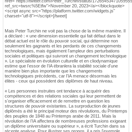
href="https://twitter.com/Peter_Turchin/status/1726545347105955
ref_src=twsrc%5Etfw">November 20, 2023</a></blockquote>
<script async src="https://platform.twitter.com/widgets.js"
charset="utf-8"></script>[/tweet]
Mais Peter Turchin ne voit pas la chose de la même manière. Il
a déclaré : « une dimension essentielle qui fait défaut dans le
débat actuel est le rôle du pouvoir social, qui détermine non
seulement les gagnants et les perdants de ces changements
technologiques, mais également l'ampleur des perturbations
sociales et politiques qui suivront un changement technologique
». Le spécialiste en évolution culturelle et en cliodynamique
estime que l'essor de l'IA ébranlera la stabilité sociale d'une
manière bien plus importante que les changements
technologiques précédents, car l'IA menace désormais les
élites - ceux qui possèdent des diplômes de haut niveau.
« Les personnes instruites ont tendance à acquérir des
compétences et des relations sociales qui leur permettent de
s'organiser efficacement et de remettre en question les
structures de pouvoir existantes. La surproduction de jeunes
diplômés a été le principal moteur des révolutions, du Printemps
des peuples de 1848 au Printemps arabe de 2011. Mais la
révolution de l'IA affectera de nombreuses professions exigeant
un diplôme universitaire ou supérieur », a écrit Turchin dans sa
récente analyse. Pour illustrer ses propos, il a pris l'exemple