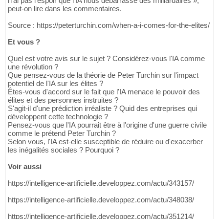
n'ai pas l'espoir que l'IA nous débarrasse des milliardaires »,
peut-on lire dans les commentaires.
Source : https://peterturchin.com/when-a-i-comes-for-the-elites/
Et vous ?
Quel est votre avis sur le sujet ? Considérez-vous l'IA comme
une révolution ?
Que pensez-vous de la théorie de Peter Turchin sur l'impact
potentiel de l'IA sur les élites ?
Êtes-vous d'accord sur le fait que l'IA menace le pouvoir des
élites et des personnes instruites ?
S'agit-il d'une prédiction irréaliste ? Quid des entreprises qui
développent cette technologie ?
Pensez-vous que l'IA pourrait être à l'origine d'une guerre civile
comme le prétend Peter Turchin ?
Selon vous, l'IA est-elle susceptible de réduire ou d'exacerber
les inégalités sociales ? Pourquoi ?
Voir aussi
https://intelligence-artificielle.developpez.com/actu/343157/
https://intelligence-artificielle.developpez.com/actu/348038/
https://intelligence-artificielle.developpez.com/actu/351214/