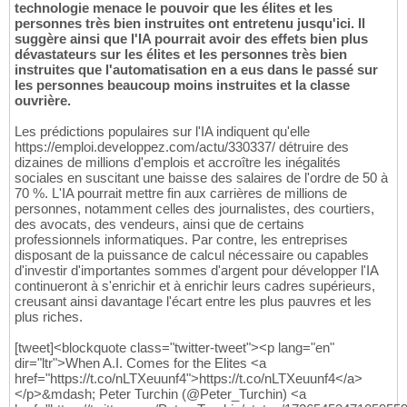
technologie menace le pouvoir que les élites et les
personnes très bien instruites ont entretenu jusqu'ici. Il
suggère ainsi que l'IA pourrait avoir des effets bien plus
dévastateurs sur les élites et les personnes très bien
instruites que l'automatisation en a eus dans le passé sur
les personnes beaucoup moins instruites et la classe
ouvrière.
Les prédictions populaires sur l'IA indiquent qu'elle
https://emploi.developpez.com/actu/330337/ détruire des
dizaines de millions d'emplois et accroître les inégalités
sociales en suscitant une baisse des salaires de l'ordre de 50 à
70 %. L'IA pourrait mettre fin aux carrières de millions de
personnes, notamment celles des journalistes, des courtiers,
des avocats, des vendeurs, ainsi que de certains
professionnels informatiques. Par contre, les entreprises
disposant de la puissance de calcul nécessaire ou capables
d'investir d'importantes sommes d'argent pour développer l'IA
continueront à s'enrichir et à enrichir leurs cadres supérieurs,
creusant ainsi davantage l'écart entre les plus pauvres et les
plus riches.
[tweet]<blockquote class="twitter-tweet"><p lang="en"
dir="ltr">When A.I. Comes for the Elites <a
href="https://t.co/nLTXeuunf4">https://t.co/nLTXeuunf4</a>
</p>&mdash; Peter Turchin (@Peter_Turchin) <a