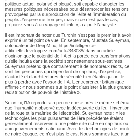
politique actuel, polarisé et bloqué, soit capable d'adopter les
mesures politiques nécessaires pour désamorcer les tensions
provoquées par la surproduction de l'élite et l'immisération du
peuple. J'espère me tromper, mais si ce n'est pas le cas,
préparez-vous à un voyage difficile », a ajouté l'analyste.
Il est important de noter que Turchin n'est pas le premier à avoir
exprimé un tel point de vue. En septembre, Mustafa Suleyman,
cofondateur de DeepMind, https://intelligence-
artificielle.developpez.com/actu/348038/ dans un article
d'opinion que le potentiel de l'IA et la portée des transformations
qu'elle induira dans la société sont nettement sous-estimés.
Suleyman prétend que contrairement à de nombreux récits, ce
sont les personnes qui dépendent de capitaux, d'expertise,
d'autorité et d'architectures de sécurité bien établis qui ont le
plus à perdre avec l'essor de l'IA. L'entrepreneur britannique
affirme : « nous sommes sur le point d'assister à la plus grande
redistribution de pouvoir de l'histoire ».
Selon lui, l'IA reproduira à peu de chose près le même schéma
que l'humanité a observé avec la découverte du feu, l'invention
de la roue et la maîtrise de l'électricité. Suleyman note : « les
technologies les plus puissantes de l'ère précédente étaient
généralement réservées à une petite élite riche en capitaux ou
aux gouvernements nationaux. Avec les technologies de pointe
de notre époque, ce n'est plus le cas. Nous sommes face à un