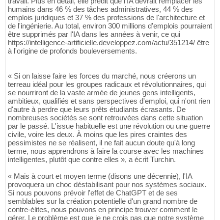
travail. Plus en détail, elle prédit que l'IA devrait remplacer les
humains dans 46 % des tâches administratives, 44 % des
emplois juridiques et 37 % des professions de l'architecture et
de l'ingénierie. Au total, environ 300 millions d'emplois pourraient
être supprimés par l'IA dans les années à venir, ce qui
https://intelligence-artificielle.developpez.com/actu/351214/ être
à l'origine de profonds bouleversements.
« Si on laisse faire les forces du marché, nous créerons un
terreau idéal pour les groupes radicaux et révolutionnaires, qui
se nourriront de la vaste armée de jeunes gens intelligents,
ambitieux, qualifiés et sans perspectives d'emploi, qui n'ont rien
d'autre à perdre que leurs prêts étudiants écrasants. De
nombreuses sociétés se sont retrouvées dans cette situation
par le passé. L'issue habituelle est une révolution ou une guerre
civile, voire les deux. À moins que les pires craintes des
pessimistes ne se réalisent, il ne fait aucun doute qu'à long
terme, nous apprendrons à faire la course avec les machines
intelligentes, plutôt que contre elles », a écrit Turchin.
« Mais à court et moyen terme (disons une décennie), l'IA
provoquera un choc déstabilisant pour nos systèmes sociaux.
Si nous pouvons prévoir l'effet de ChatGPT et de ses
semblables sur la création potentielle d'un grand nombre de
contre-élites, nous pouvons en principe trouver comment le
gérer. Le problème est que je ne crois pas que notre système