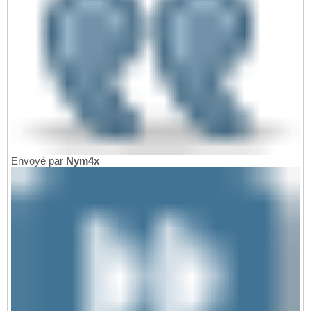
Envoyé par
Nym4x