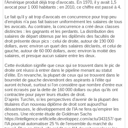
l'Amérique produit déjà trop d'avocats. En 1970, il y avait 1,5
avocat pour 1 000 habitants ; en 2010, ce chiffre est passé à 4.
Le fait qu'il y ait trop d'avocats en concurrence pour trop peu
d'emplois n'a pas fait baisser uniformément les salaires de tous
les avocats. Au contraire, la concurrence a créé deux classes
distinctes : les gagnants et les perdants. La distribution des
salaires de départ obtenus par les diplômés des facultés de
droit présente deux pics : celui de droite, autour de 190 000
dollars, avec environ un quart des salaires déclarés, et celui de
gauche, autour de 60 000 dollars, avec environ la moitié des
salaires, et presque aucun salaire entre les deux.
Cette évolution signifie que ceux qui se trouvent dans le pic de
droite ont réussi à entrer dans le pipeline menant au statut
d'élite. En revanche, la plupart de ceux qui se trouvent dans le
bourrelet de gauche deviendront des aspirants à l'élite qui
auront échoué, surtout si l'on considère que nombre d'entre eux
sont écrasés par la dette de 160 000 dollars ou plus qu'ils ont
contractée pour payer leurs études de droit.
D'après Turchin, si les perspectives d'avenir de la plupart des
titulaires d'un nouveau diplôme de droit sont aujourd'hui
désastreuses, le développement de l'IA ne fera qu'empirer les
choses. Une récente étude de Goldman Sachs
https://intelligence-artificielle.developpez.com/actu/343157/ que
l'IA pourrait automatiser 25 % de l'ensemble du marché du