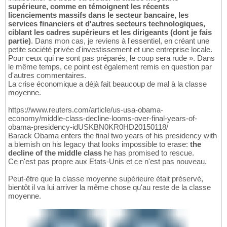
supérieure, comme en témoignent les récents
licenciements massifs dans le secteur bancaire, les
services financiers et d'autres secteurs technologiques,
ciblant les cadres supérieurs et les dirigeants (dont je fais
partie)
. Dans mon cas, je reviens à l'essentiel, en créant une
petite société privée d'investissement et une entreprise locale.
Pour ceux qui ne sont pas préparés, le coup sera rude ». Dans
le même temps, ce point est également remis en question par
d'autres commentaires.
La crise économique a déjà fait beaucoup de mal à la classe
moyenne.
https://www.reuters.com/article/us-usa-obama-
economy/middle-class-decline-looms-over-final-years-of-
obama-presidency-idUSKBN0KR0HD20150118/
Barack Obama enters the final two years of his presidency with
a blemish on his legacy that looks impossible to erase:
the
decline of the middle class
he has promised to rescue.
Ce n'est pas propre aux Etats-Unis et ce n'est pas nouveau.
Peut-être que la classe moyenne supérieure était préservé,
bientôt il va lui arriver la même chose qu'au reste de la classe
moyenne.