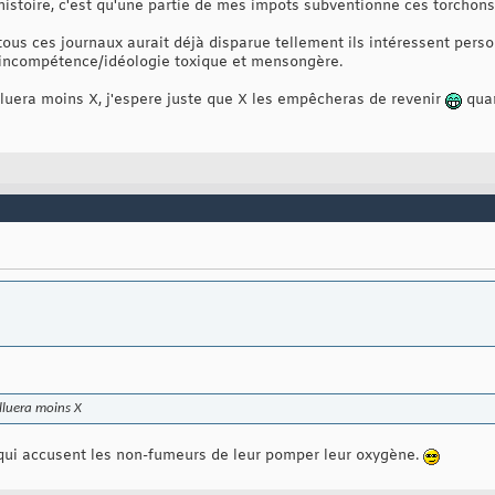
istoire, c'est qu'une partie de mes impots subventionne ces torchons.
tous ces journaux aurait déjà disparue tellement ils intéressent pers
incompétence/idéologie toxique et mensongère.
olluera moins X, j'espere juste que X les empêcheras de revenir
quan
olluera moins X
 qui accusent les non-fumeurs de leur pomper leur oxygène.