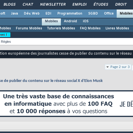
BLOGS
CHAT
NEWSLETTER
EMPLOI
ÉTUDES
DROIT
oft
Java
Dév. Web
EDI
Programmation
SGBD
Office
Mobiles
Mobiles
Android
iOS
Mobiles
Forums Mobiles
Tutoriels Mobiles
FAQ Mobiles
Livres Mobiles
ent !
Règles
tion européenne des journalistes cesse de publier du contenu sur le réseau 
Page 2 sur 3
e de publier du contenu sur le réseau social X d'Elon Musk