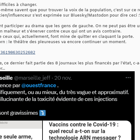
ifficiles à changer.
x-même savent que pour trouver la voix de la population, c'est sur ce ré
ticien/influenceur s’est exprimée sur Bluesky/Mastodon pour dire ceci :” 
nt participer au drama que les gens de gauche. On ne peut pas être u
on malheur et s'énerver contre ceux qui ont un avis contraire.
ceux qui, actuellement, font mine de quitter en claquant la porte.
rn : le théâtre des pleureuses va encore continuer un moment.
9536198630252682
ce dernier fait partie des 8 journaux les plus financés par l'état, c-a
...