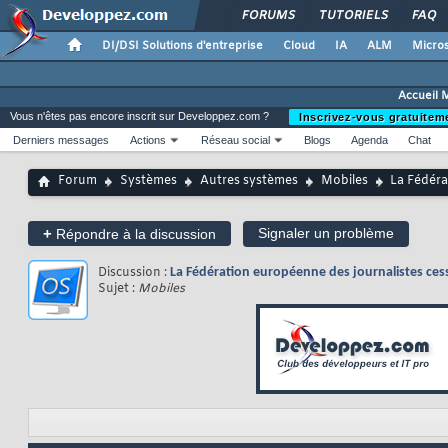
FORUMS
TUTORIELS
FAQ
DI/DSI Solutions d'entreprise
Cloud
IA
ALM
Micros
Accueil 
Vous n'êtes pas encore inscrit sur Developpez.com ?
Inscrivez-vous gratuitem
Derniers messages
Actions
Réseau social
Blogs
Agenda
Chat
Forum
Systèmes
Autres systèmes
Mobiles
La Fédéra
+
Signaler un problème
Répondre à la discussion
Discussion :
La Fédération européenne des journalistes cess
Sujet :
Mobiles