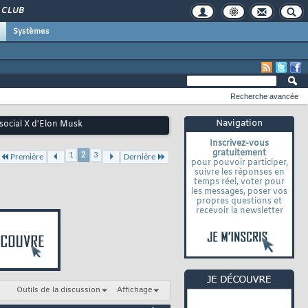
CLUB
Systèmes
Recherche avancée
Navigation
social X d'Elon Musk
Inscrivez-vous
gratuitement
1
2
3
Première
Dernière
pour pouvoir participer,
suivre les réponses en
temps réel, voter pour
les messages, poser vos
propres questions et
recevoir la newsletter
Outils de la discussion
Affichage