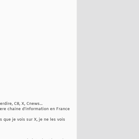
rdire, C8, X, Cnews...
 1ere chaine d'information en France
s que je vois sur X, je ne les vois