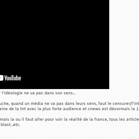
r l'idéologie ne va pas dans son sens...
uche, quand un média ne va pas dans leurs sens, faut le censurer/l'inte
chaine de la tnt avec la plus forte audience et cnews est désormais la
s la ou il faut aller pour voir la réalité de la france, tous les article
last...etc.