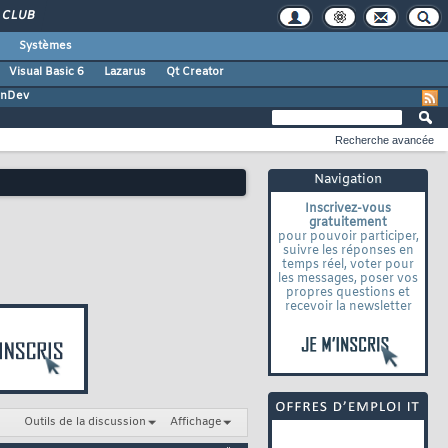
CLUB
Systèmes
Visual Basic 6
Lazarus
Qt Creator
inDev
Recherche avancée
Navigation
Inscrivez-vous
gratuitement
pour pouvoir participer,
suivre les réponses en
temps réel, voter pour
les messages, poser vos
propres questions et
recevoir la newsletter
Outils de la discussion
Affichage