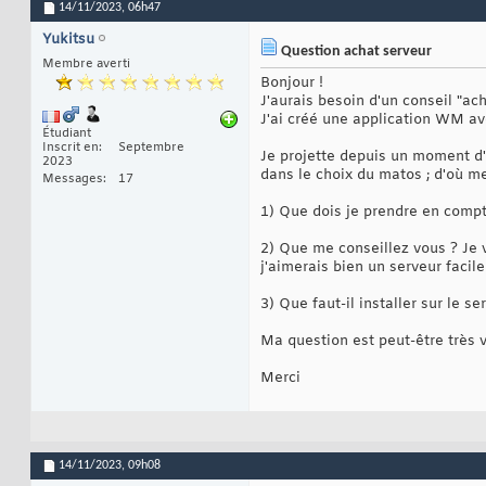
14/11/2023,
06h47
Yukitsu
Question achat serveur
Membre averti
Bonjour !
J'aurais besoin d'un conseil "ach
J'ai créé une application WM av
Étudiant
Inscrit en
Septembre
Je projette depuis un moment d'
2023
dans le choix du matos ; d'où me
Messages
17
1) Que dois je prendre en compt
2) Que me conseillez vous ? Je v
j'aimerais bien un serveur facile
3) Que faut-il installer sur le
Ma question est peut-être très 
Merci
14/11/2023,
09h08