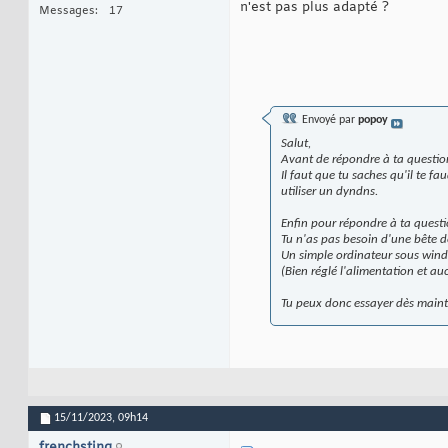
n'est pas plus adapté ?
Messages
17
Envoyé par
popoy
Salut,
Avant de répondre à ta questio
Il faut que tu saches qu'il te 
utiliser un dyndns.
Enfin pour répondre à ta quest
Tu n'as pas besoin d'une bête d
Un simple ordinateur sous wind
(Bien réglé l'alimentation et a
Tu peux donc essayer dès main
15/11/2023,
09h14
frenchsting