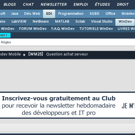
BLOGS
CHAT
NEWSLETTER
EMPLOI
ÉTUDES
DROIT
oft
Java
Dév. Web
EDI
Programmation
SGBD
Office
Mobiles
ains
LabVIEW
NetBeans
MATLAB
Scilab
Visual Studio
WinDev
 WinDev
FORUM WinDev
F.A.Q. WinDev
TUTORIELS WinDev
LIVRES W
ent !
Règles
dev Mobile
[WM25]
Question achat serveur