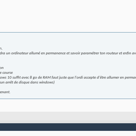
n,
faudra un ordinateur allumé en permanence et savoir paramétrer ton routeur et enfin av
ion
e course
ows 10 suffit avec 8 go de RAM faut juste que l'ordi accepte d'être allumer en perm
ucun arrêt de disque dans windows)
tenant.