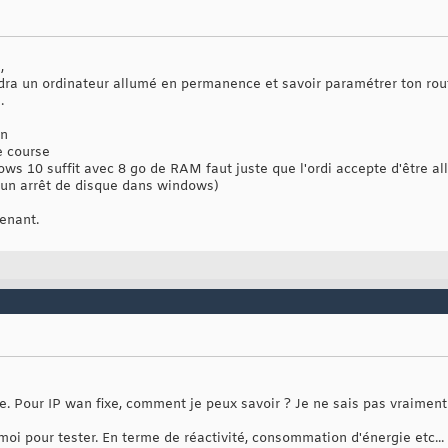
,
audra un ordinateur allumé en permanence et savoir paramétrer ton rout
.
on
e course
ws 10 suffit avec 8 go de RAM faut juste que l'ordi accepte d'être 
ucun arrêt de disque dans windows)
enant.
re. Pour IP wan fixe, comment je peux savoir ? Je ne sais pas vraiment 
ez moi pour tester. En terme de réactivité, consommation d'énergie etc.