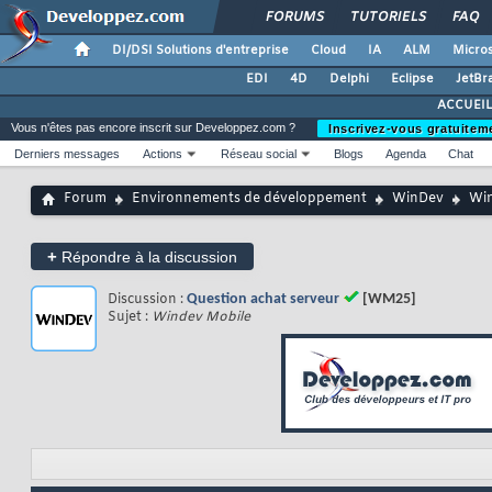
FORUMS
TUTORIELS
FAQ
DI/DSI Solutions d'entreprise
Cloud
IA
ALM
Micros
EDI
4D
Delphi
Eclipse
JetBr
ACCUEIL
Vous n'êtes pas encore inscrit sur Developpez.com ?
Inscrivez-vous gratuitem
Derniers messages
Actions
Réseau social
Blogs
Agenda
Chat
Forum
Environnements de développement
WinDev
Win
+
Répondre à la discussion
Discussion :
Question achat serveur
[WM25]
Sujet :
Windev Mobile