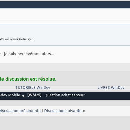
lle de rester héberger.
et je suis persévérant, alors...
te discussion est résolue.
TUTORIELS WinDev
LIVRES WinDev
dev Mobile
[WM25]
Question achat serveur
iscussion précédente
|
Discussion suivante
»