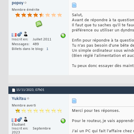
popoy
Membre émérite
Salut,
Avant de répondre à ta question
Il faut que tu saches qu'il te f
préférence ou utiliser un dyndns
Inscrit en
Juillet 2011
Enfin pour répondre à ta questi
Messages
489
Tu n'as pas besoin d'une bête d
Billets dans le blog
1
Un simple ordinateur sous windo
(Bien réglé l'alimentation et a
Tu peux donc essayer dès maint
15/11/2023,
07h01
Yukitsu
Membre averti
Merci pour tes réponses.
Pour le routeur, je vais apprend
Étudiant
Inscrit en
Septembre
J'ai un PC qui fait l'affaire ch
2023