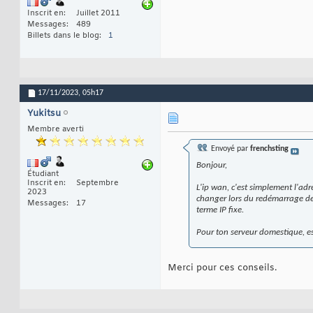
Inscrit en
Juillet 2011
Messages
489
Billets dans le blog
1
17/11/2023,
05h17
Yukitsu
Membre averti
Envoyé par
frenchsting
Bonjour,
Étudiant
Inscrit en
Septembre
L'ip wan, c'est simplement l'adre
2023
changer lors du redémarrage de 
Messages
17
terme IP fixe.
Pour ton serveur domestique, es
Merci pour ces conseils.