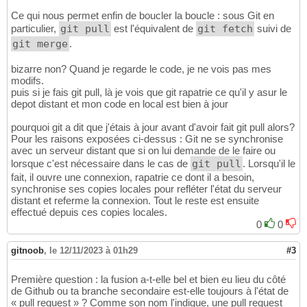
Ce qui nous permet enfin de boucler la boucle : sous Git en
particulier,
git pull
est l'équivalent de
git fetch
suivi de
git merge
.
bizarre non? Quand je regarde le code, je ne vois pas mes
modifs.
puis si je fais git pull, là je vois que git rapatrie ce qu'il y asur le
depot distant et mon code en local est bien à jour
pourquoi git a dit que j'étais à jour avant d'avoir fait git pull alors?
Pour les raisons exposées ci-dessus : Git ne se synchronise
avec un serveur distant que si on lui demande de le faire ou
lorsque c'est nécessaire dans le cas de
git pull
. Lorsqu'il le
fait, il ouvre une connexion, rapatrie ce dont il a besoin,
synchronise ses copies locales pour refléter l'état du serveur
distant et referme la connexion. Tout le reste est ensuite
effectué depuis ces copies locales.
0
0
gitnoob
,
le 12/11/2023 à 01h29
#3
Première question : la fusion a-t-elle bel et bien eu lieu du côté
de Github ou ta branche secondaire est-elle toujours à l'état de
« pull request » ? Comme son nom l'indique, une pull request