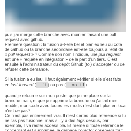
puis j'ai mergé cette branche avec main en faisant une pull
request avec github.
Première question : la fusion a-t-elle bel et bien eu lieu du côté
de Github ou ta branche secondaire est-elle toujours à l'état de
«
pull request
» ? Comme son nom l'indique, une
pull request
est une « requête en intégration » de la part d'un tiers. C'est
ensuite à l'administrateur du dépôt Github (toi) d'accepter ou de
refuser cette demande.
Si la fusion a eu lieu, il faut également vérifier si elle s'est faite
en
fast-forward
(
--ff
) ou pas (
--no-ff
).
quand je retourne sur mon poste, que je me place sur la
branche main, et que je supprime la branche où j'ai fait mes
modifs, mon code avec toutes les modis n'est dont plus en local
n'est ce pas?
Ce n'est pas entièrement vrai. Il n'est certes plus référencé si tu
ne l'as pas fusionné, mais s'il y a des
tags
dessus, par
exemple, il va rester accessible. Et même si toute référence le
concernant est supprimée, le
garbage collector
observera tout