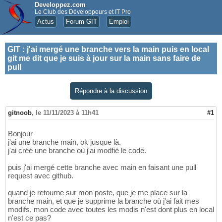
Developpez.com
Le Club des Développeurs et IT Pro
Actus
Forum GIT
Emploi
GIT
:
j'ai mergé une branche vers la main puis en local
git me dit que je suis à jour sur la main sans faire de
pull
Répondre à la discussion
gitnoob
,
le 11/11/2023 à 11h41
#1
Bonjour
j'ai une branche main, ok jusque là.
j'ai créé une branche où j'ai modfié le code.
puis j'ai mergé cette branche avec main en faisant une pull
request avec github.
quand je retourne sur mon poste, que je me place sur la
branche main, et que je supprime la branche où j'ai fait mes
modifs, mon code avec toutes les modis n'est dont plus en local
n'est ce pas?