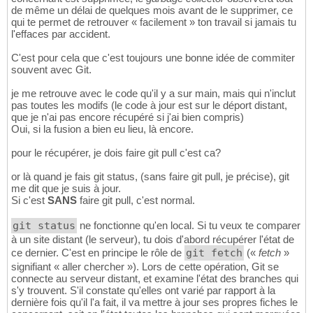
de même un délai de quelques mois avant de le supprimer, ce
qui te permet de retrouver « facilement » ton travail si jamais tu
l'effaces par accident.
C'est pour cela que c'est toujours une bonne idée de commiter
souvent avec Git.
je me retrouve avec le code qu'il y a sur main, mais qui n'inclut
pas toutes les modifs (le code à jour est sur le déport distant,
que je n'ai pas encore récupéré si j'ai bien compris)
Oui, si la fusion a bien eu lieu, là encore.
pour le récupérer, je dois faire git pull c'est ca?
or là quand je fais git status, (sans faire git pull, je précise), git
me dit que je suis à jour.
Si c'est
SANS
faire git pull, c'est normal.
git status
ne fonctionne qu'en local. Si tu veux te comparer
à un site distant (le serveur), tu dois d'abord récupérer l'état de
ce dernier. C'est en principe le rôle de
git fetch
(«
fetch
»
signifiant « aller chercher »). Lors de cette opération, Git se
connecte au serveur distant, et examine l'état des branches qui
s'y trouvent. S'il constate qu'elles ont varié par rapport à la
dernière fois qu'il l'a fait, il va mettre à jour ses propres fiches le