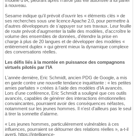
modèle d'IA, pleurant après n'avoir pas été autorisée à lui parler
à nouveau.
Sesame indique qu'il prévoit d'ouvrir les « éléments clés » de
ses recherches sous une licence Apache 2.0, pour permettre à
d'autres développeurs de s'appuyer sur ses travaux. Leur feuille
de route prévoit d'augmenter la taille des modèles, d'accroître le
volume des ensembles de données, d'étendre la prise en
charge à plus de 20 langues et de développer des modèles «
entièrement duplex » qui gèrent mieux la dynamique complexe
des conversations réelles.
Les défis liés à la montée en puissance des compagnons
virtuels pilotés par l'IA
L'année dernière, Eric Schmidt, ancien PDG de Google, a mis
en garde contre une nouvelle tendance inquiétante : « les petites
amies parfaites » créées à l'aide des modèles d'IA avancés.
Lors d'une conférence, Eric Schmidt a souligné que ces outils
avancés, capables de générer des interactions émotionnelles
convaincantes, pourraient avoir des conséquences néfastes,
notamment sur les jeunes hommes. Il n'est d'ailleurs pas le seul
à tirer la sonnette d'alarme.
« Les jeunes hommes, particulièrement vulnérables à ces
influences, pourraient se détourner des relations réelles », a-t-il
averti. https://intelligence-