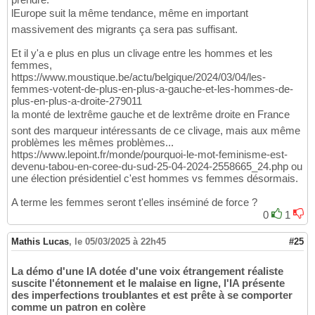
lEurope suit la même tendance, même en important
massivement des migrants ça sera pas suffisant.
Et il y'a e plus en plus un clivage entre les hommes et les
femmes,
https://www.moustique.be/actu/belgique/2024/03/04/les-
femmes-votent-de-plus-en-plus-a-gauche-et-les-hommes-de-
plus-en-plus-a-droite-279011
la monté de lextrême gauche et de lextrême droite en France
sont des marqueur intéressants de ce clivage, mais aux même
problèmes les mêmes problèmes...
https://www.lepoint.fr/monde/pourquoi-le-mot-feminisme-est-
devenu-tabou-en-coree-du-sud-25-04-2024-2558665_24.php ou
une élection présidentiel c'est hommes vs femmes désormais.
A terme les femmes seront t'elles inséminé de force ?
0
1
Mathis Lucas
,
le 05/03/2025 à 22h45
#25
La démo d'une IA dotée d'une voix étrangement réaliste
suscite l'étonnement et le malaise en ligne, l'IA présente
des imperfections troublantes et est prête à se comporter
comme un patron en colère