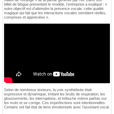
billet de blogue présentant le modèle, l'entreprise a expliqué : «
notre objectif est d'atteindre la présence vocale, cette qualité
magique qui fait que les interactions vocales semblent réelles,
comprises et appréciées ».
Selon de nombreux testeurs, la voix synthétisée était
expressive et dynamique, imitant les bruits de respiration, les
gloussements, les interruptions, et trébuche même parfois sur
les mots et se corrige. Ces imperfections sont intentionnelles.
Certains ont fait état de liens émotionnels avec l'assistant vocal.