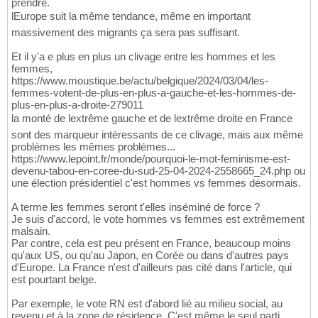
prendre.
lEurope suit la même tendance, même en important
massivement des migrants ça sera pas suffisant.
Et il y'a e plus en plus un clivage entre les hommes et les
femmes,
https://www.moustique.be/actu/belgique/2024/03/04/les-
femmes-votent-de-plus-en-plus-a-gauche-et-les-hommes-de-
plus-en-plus-a-droite-279011
la monté de lextrême gauche et de lextrême droite en France
sont des marqueur intéressants de ce clivage, mais aux même
problèmes les mêmes problèmes...
https://www.lepoint.fr/monde/pourquoi-le-mot-feminisme-est-
devenu-tabou-en-coree-du-sud-25-04-2024-2558665_24.php ou
une élection présidentiel c'est hommes vs femmes désormais.
A terme les femmes seront t'elles inséminé de force ?
Je suis d'accord, le vote hommes vs femmes est extrêmement
malsain.
Par contre, cela est peu présent en France, beaucoup moins
qu'aux US, ou qu'au Japon, en Corée ou dans d'autres pays
d'Europe. La France n'est d'ailleurs pas cité dans l'article, qui
est pourtant belge.
Par exemple, le vote RN est d'abord lié au milieu social, au
revenu et à la zone de résidence. C'est même le seul parti