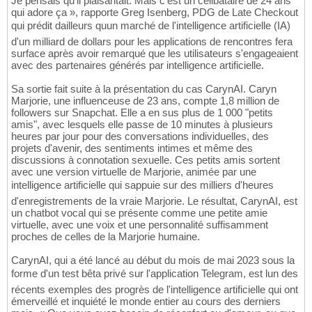
Je pensais qu'il plaisantait. Mais c'est un célibataire de 24 ans
qui adore ça », rapporte Greg Isenberg, PDG de Late Checkout
qui prédit dailleurs quun marché de l'intelligence artificielle (IA)
d'un milliard de dollars pour les applications de rencontres fera
surface après avoir remarqué que les utilisateurs s'engageaient
avec des partenaires générés par intelligence artificielle.
Sa sortie fait suite à la présentation du cas CarynAI. Caryn
Marjorie, une influenceuse de 23 ans, compte 1,8 million de
followers sur Snapchat. Elle a en sus plus de 1 000 "petits
amis", avec lesquels elle passe de 10 minutes à plusieurs
heures par jour pour des conversations individuelles, des
projets d'avenir, des sentiments intimes et même des
discussions à connotation sexuelle. Ces petits amis sortent
avec une version virtuelle de Marjorie, animée par une
intelligence artificielle qui sappuie sur des milliers d'heures
d'enregistrements de la vraie Marjorie. Le résultat, CarynAI, est
un chatbot vocal qui se présente comme une petite amie
virtuelle, avec une voix et une personnalité suffisamment
proches de celles de la Marjorie humaine.
CarynAI, qui a été lancé au début du mois de mai 2023 sous la
forme d'un test bêta privé sur l'application Telegram, est lun des
récents exemples des progrès de l'intelligence artificielle qui ont
émerveillé et inquiété le monde entier au cours des derniers