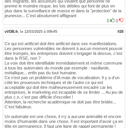
des migrants, les assureurs qui veulent que personne ne
prenne le moindre risque, les lois débiles qui font de plus en
plus dans la surveillance de masse et dans la "protection" de la
jeunesse... C'est absolument affligeant
0
0
vVDB.fr
,
le 12/03/2025 à 09h45
#28
Ce qui est artificiel doit être artificiel dans ses manifestations.
Les personnes vulnérables ne doivent à aucun moment pouvoir
être trompés, les entreprises doivent s'engager là dessus, c'est
dans le RSE, non ?
La voix doit être identifiable immédiatement et même commune
à tous les automates du monde par exemple : nasillarde,
métallique... enfin pas du tout humaine.
Ce n'est pas un problème d'IA mais de vocalisation. Il y a d'un
côté les prouesses techniques et de l'autre ce qui est
acceptable qui doit être malheureusement encadré car les
entreprises, le marketing est incapable de se limiter ... Au jeu de
plus c.n, c'est pas difficile d'exceller !
Attention, la recherche académique ne doit pas être bridée...
C'est fabuleux.
Un automate est une chose, il n'y a aucune animalité et encore
moins d'humanité dans une chose. Il est important d'avoir ça en
tête en permanence. Il faut une ligne de rappel permanente !