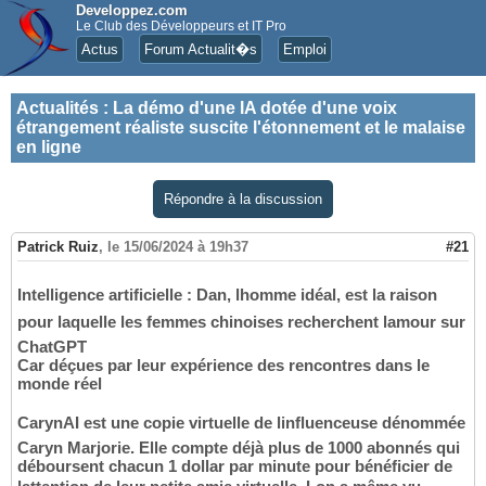
Developpez.com
Le Club des Développeurs et IT Pro
Actus
Forum Actualit�s
Emploi
Actualités
:
La démo d'une IA dotée d'une voix
étrangement réaliste suscite l'étonnement et le malaise
en ligne
Répondre à la discussion
Patrick Ruiz
,
le 15/06/2024 à 19h37
#21
Intelligence artificielle : Dan, lhomme idéal, est la raison
pour laquelle les femmes chinoises recherchent lamour sur
ChatGPT
Car déçues par leur expérience des rencontres dans le
monde réel
CarynAI est une copie virtuelle de linfluenceuse dénommée
Caryn Marjorie. Elle compte déjà plus de 1000 abonnés qui
déboursent chacun 1 dollar par minute pour bénéficier de