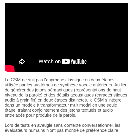
Le CSM ne suit pas l'approche classique en deux étapes
utilisée par les systèmes de synthèse vocale antérieurs. Au lieu
de générer des jetons sémantiques (représentations de haut
niveau de la parole) et des détails acoustiques (caractéristiques
audio à grain fin) en deux étapes distinctes, le CSM s'intègre
dans un modèle à transformateur multimodal en une seule
étape, traitant conjointement des jetons textuels et audio
entrelacés pour produire de la parole.
Lors de tests en aveugle sans contexte conversationnel, les
évaluateurs humains n'ont pas montré de préférence claire