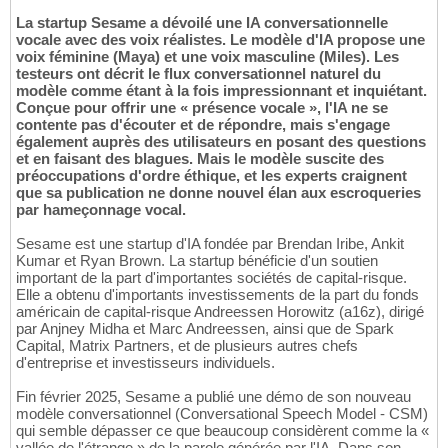
La startup Sesame a dévoilé une IA conversationnelle
vocale avec des voix réalistes. Le modèle d'IA propose une
voix féminine (Maya) et une voix masculine (Miles). Les
testeurs ont décrit le flux conversationnel naturel du
modèle comme étant à la fois impressionnant et inquiétant.
Conçue pour offrir une « présence vocale », l'IA ne se
contente pas d'écouter et de répondre, mais s'engage
également auprès des utilisateurs en posant des questions
et en faisant des blagues. Mais le modèle suscite des
préoccupations d'ordre éthique, et les experts craignent
que sa publication ne donne nouvel élan aux escroqueries
par hameçonnage vocal.
Sesame est une startup d'IA fondée par Brendan Iribe, Ankit
Kumar et Ryan Brown. La startup bénéficie d'un soutien
important de la part d'importantes sociétés de capital-risque.
Elle a obtenu d'importants investissements de la part du fonds
américain de capital-risque Andreessen Horowitz (a16z), dirigé
par Anjney Midha et Marc Andreessen, ainsi que de Spark
Capital, Matrix Partners, et de plusieurs autres chefs
d'entreprise et investisseurs individuels.
Fin février 2025, Sesame a publié une démo de son nouveau
modèle conversationnel (Conversational Speech Model - CSM)
qui semble dépasser ce que beaucoup considèrent comme la «
vallée de l'étrange » de la parole générée par l'IA. Dans son