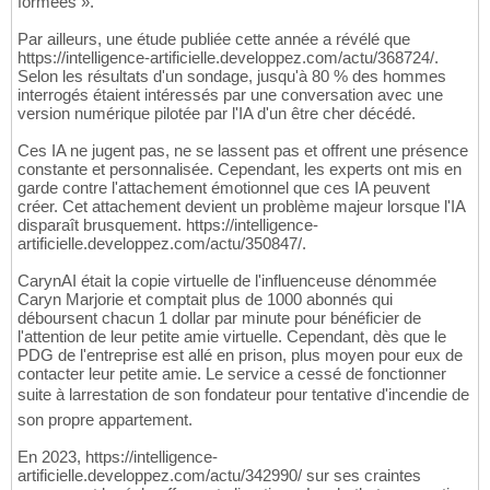
formées ».
Par ailleurs, une étude publiée cette année a révélé que
https://intelligence-artificielle.developpez.com/actu/368724/.
Selon les résultats d'un sondage, jusqu'à 80 % des hommes
interrogés étaient intéressés par une conversation avec une
version numérique pilotée par l'IA d'un être cher décédé.
Ces IA ne jugent pas, ne se lassent pas et offrent une présence
constante et personnalisée. Cependant, les experts ont mis en
garde contre l'attachement émotionnel que ces IA peuvent
créer. Cet attachement devient un problème majeur lorsque l'IA
disparaît brusquement. https://intelligence-
artificielle.developpez.com/actu/350847/.
CarynAI était la copie virtuelle de l'influenceuse dénommée
Caryn Marjorie et comptait plus de 1000 abonnés qui
déboursent chacun 1 dollar par minute pour bénéficier de
l'attention de leur petite amie virtuelle. Cependant, dès que le
PDG de l'entreprise est allé en prison, plus moyen pour eux de
contacter leur petite amie. Le service a cessé de fonctionner
suite à larrestation de son fondateur pour tentative d'incendie de
son propre appartement.
En 2023, https://intelligence-
artificielle.developpez.com/actu/342990/ sur ses craintes