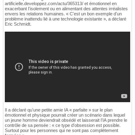
artificielle.developpez.com/actu/365313/ et émotionnel en
exacerbant l'isolement ou en alimentant des attentes irréalistes
envers les relations humaines. « C'est un bon exemple d'un
problème inattendu lié à une technologie existante », a déclaré
Eric Schmidt.
Il a déclaré qu'une petite amie IA « parfaite » sur le plan
émotionnel et physique pourrait créer un scénario dans lequel
un jeune homme deviendrait obsédé et laisserait l'IA prendre le
contrôle de sa pensée : « ce type d'obsession est possible.
Surtout pour les personnes qui ne sont pas complètement