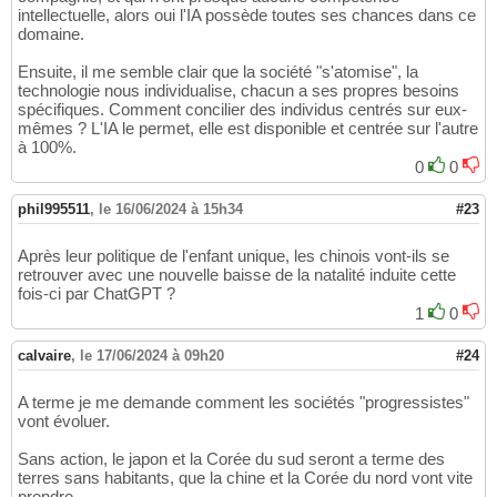
intellectuelle, alors oui l'IA possède toutes ses chances dans ce
domaine.
Ensuite, il me semble clair que la société "s'atomise", la
technologie nous individualise, chacun a ses propres besoins
spécifiques. Comment concilier des individus centrés sur eux-
mêmes ? L'IA le permet, elle est disponible et centrée sur l'autre
à 100%.
0
0
phil995511
,
le 16/06/2024 à 15h34
#23
Après leur politique de l'enfant unique, les chinois vont-ils se
retrouver avec une nouvelle baisse de la natalité induite cette
fois-ci par ChatGPT ?
1
0
calvaire
,
le 17/06/2024 à 09h20
#24
A terme je me demande comment les sociétés "progressistes"
vont évoluer.
Sans action, le japon et la Corée du sud seront a terme des
terres sans habitants, que la chine et la Corée du nord vont vite
prendre.