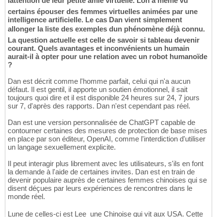
lattention de leur petite amie virtuelle. Lon a même vu
certains épouser des femmes virtuelles animées par une
intelligence artificielle. Le cas Dan vient simplement
allonger la liste des exemples dun phénomène déjà connu.
La question actuelle est celle de savoir si tableau devenir
courant. Quels avantages et inconvénients un humain
aurait-il à opter pour une relation avec un robot humanoïde
?
Dan est décrit comme l'homme parfait, celui qui n'a aucun
défaut. Il est gentil, il apporte un soutien émotionnel, il sait
toujours quoi dire et il est disponible 24 heures sur 24, 7 jours
sur 7, d'après des rapports. Dan n'est cependant pas réel.
Dan est une version personnalisée de ChatGPT capable de
contourner certaines des mesures de protection de base mises
en place par son éditeur, OpenAI, comme l'interdiction d'utiliser
un langage sexuellement explicite.
Il peut interagir plus librement avec les utilisateurs, s'ils en font
la demande à l'aide de certaines invites. Dan est en train de
devenir populaire auprès de certaines femmes chinoises qui se
disent déçues par leurs expériences de rencontres dans le
monde réel.
Lune de celles-ci est Lee  une Chinoise qui vit aux USA. Cette