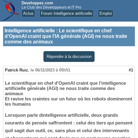
Developpez.com
Le Club des Développeurs et IT Pro
Actus
Forum Intelligence artificielle
Emploi
Intelligence artificielle
:
Le scientifique en chef
d'OpenAI craint que l'IA générale (AGI) ne nous traite
comme des animaux
Répondre à la discussion
Patrick Ruiz
,
le 06/11/2023 à 05h51
#1
Le scientifique en chef d'OpenAI craint que l'intelligence
artificielle générale (AGI) ne nous traite comme des
animaux
Et ravive les craintes sur un futur où les robots domineront
les humains
Lorsquon parle dintelligence artificielle, deux grands
courants de pensée saffrontent : celui des tiers qui pensent
quil sagit dun outil, ce, sans plus et celui des intervenants