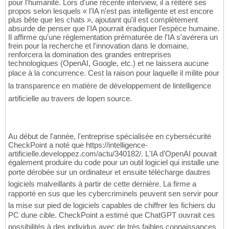
pour l'humanité. Lors d'une récente interview, il a réitéré ses
propos selon lesquels « l'IA n'est pas intelligente et est encore
plus bête que les chats », ajoutant qu'il est complètement
absurde de penser que l'IA pourrait éradiquer l'espèce humaine.
Il affirme qu'une réglementation prématurée de l'IA s'avérera un
frein pour la recherche et l'innovation dans le domaine,
renforcera la domination des grandes entreprises
technologiques (OpenAI, Google, etc.) et ne laissera aucune
place à la concurrence. Cest la raison pour laquelle il milite pour
la transparence en matière de développement de lintelligence
artificielle au travers de lopen source.
Au début de l'année, l'entreprise spécialisée en cybersécurité
CheckPoint a noté que https://intelligence-
artificielle.developpez.com/actu/340182/. L'IA d'OpenAI pouvait
également produire du code pour un outil logiciel qui installe une
porte dérobée sur un ordinateur et ensuite télécharge dautres
logiciels malveillants à partir de cette dernière. La firme a
rapporté en sus que les cybercriminels peuvent sen servir pour
la mise sur pied de logiciels capables de chiffrer les fichiers du
PC dune cible. CheckPoint a estimé que ChatGPT ouvrait ces
possibilités à des individus avec de très faibles connaissances