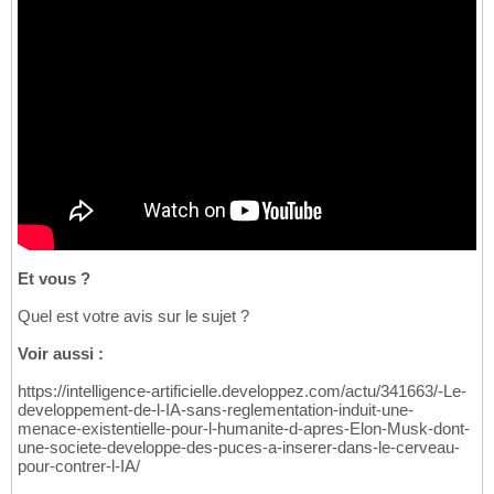
Et vous ?
Quel est votre avis sur le sujet ?
Voir aussi :
https://intelligence-artificielle.developpez.com/actu/341663/-Le-
developpement-de-l-IA-sans-reglementation-induit-une-
menace-existentielle-pour-l-humanite-d-apres-Elon-Musk-dont-
une-societe-developpe-des-puces-a-inserer-dans-le-cerveau-
pour-contrer-l-IA/