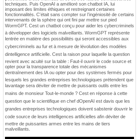
techniques. Puis OpenAI a amélioré son chatbot IA, lui
imposant des limites éthiques et restreignant certaines
fonctionnalités. C'était sans compter sur l'ingéniosité de certains
intervenants de la sphère qui ont fini par mettre sur pied
WormGPT. Cest un chatbot conçu pour aider les cybercriminels
à développer des logiciels malveillants. WormGPT représente
lentrée en matière des possibilités qui seront accessibles aux
cybercriminels au fur et à mesure de lévolution des modèles
dintelligence artificielle. Cest la raison pour laquelle la question
revient avec acuité sur la table : Faut-il ouvrir le code source et
opter pour la transparence totale des mécanismes
dentraînement des IA ou opter pour des systèmes fermés pour
lesquels les grandes entreprises technologiques prétendent que
lavantage sera déviter de mettre de puissants outils entre les
mains de monsieur Tout-le-monde ? Cest en réponse à cette
question que le scientifique en chef dOpenAI est davis que les
grandes entreprises technologiques doivent sabstenir douvrir le
code source de leurs intelligences artificielles afin déviter de
mettre de puissantes armes entre les mains de tiers
malveillants.