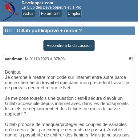
Developpez.com
Le Club des Développeurs et IT Pro
Actus
Forum GIT
Emploi
GIT
:
Gitlab public/privé + miroir ?
Répondre à la discussion
vandman
,
le 01/11/2023 à 07h03
#1
Bonjour,
Je cherche à mettre mon code sur Internet entre autre parce
que je cherche du travail et que dans mon précédent travail, je
ne pouvais rien mettre sur le Net.
Je me pose toutefois une question : est-il sécure d'avoir un
Gitlab accessible depuis internet avec dans les dépôts/projets
les clefs de déploiement et des fichiers de mots de passe
applicatif ?
Gitlab propose de masquer/protéger les couples de variables
qu'on désire (ici, par exemple des mots de passe). Ansible
donne la possibilité de chiffrer des fichiers. Mais je ne suis pas