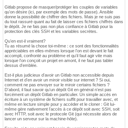
Gitlab propose de masquer/protéger les couples de variables
qu'on désire (ici, par exemple des mots de passe). Ansible
donne la possibilité de chiffrer des fichiers. Mais je ne suis pas
du tout rassuré quant au fait de laisser ces fichiers chiffrés dans
le dépôt. Je ne fais pas non plus confiance à Gitlab pour la
protection des clés SSH et les variables secrètes.
Qu'en est-il vraiment?
Tu as résumé la chose toi-même : ce sont des fonctionnalités
appréciables en elles-mêmes lorsque l'on est devant le fait
accompli, confronté au problème et qu'il faut agir vite mais
lorsque l'on conçoit un projet en amont, il ne faut pas tabler
dessus d'emblée.
Est-il plus judicieux d'avoir un Gitlab non accessible depuis
Internet et d'en avoir un miroir visible sur internet ? Si oui,
comment ne pas envoyer sur le miroir certains fichiers ?
D'abord, il faut savoir qu'un dépôt Git en général n'est pas
forcément un dépôt Gitlab en particulier. Un simple accès en
écriture à un système de fichiers suffit pour travailler avec, et
même en lecture simple pour y accéder et le cloner : Git lui-
même gère nativement l'accès à ce dépôt soit avec SSH, soit
avec HTTP, soit avec le protocole Git (qui nécessite alors de
lancer un serveur sur la machine-hôte).