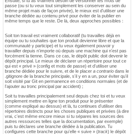
Ensuite, si tu as vraiment besoin de versionner tes mots de
passe (ou si tu veux tout simplement les conserver au sein du
même projet mais de façon privée), le mieux est d'utiliser une
branche dédiée au contenu privé pour éviter de la publier en
même temps que le reste. De là, deux approches possibles :
Soit ton travail est vraiment collaboratif (tu travailles déjà en
équipe ou tu souhaites que ton produit devienne libre et que la
communauté y participe) et tu veux également pouvoir y
travailler depuis n'importe où depuis une machine qui n'est pas
forcément la tienne. Dans ce cas, le dépôt public doit devenir le
dépôt principal. Le mieux de déclarer un répertoire pour tout ce
qui est « privé » (config et mots de passe) et d'utiliser une
branche dédiée pour le suivre, et de le placer
a contrario
dans le
.gitignore de la branche principale, s'il y en a un, pour éviter qu'il
soit visité par Git en permanence en conditions normales (et de
l'ajouter au tronc principal par accident) ;
Soit tu travailles principalement seul depuis chez toi et tu veux
simplement mettre en ligne ton produit pour le présenter
(comme expliqué au dessus) et là, tu continues d'utiliser des
répertoires distincts pour les choses publiques et privées (à dire
vrai, c'est même encore mieux si tu sépares les sources des
autres ressources telles que la documentation, par exemple)
puis tu déclares une branche dédiée à la publication. Tu
configures cette branche pour qu'elle « suive » (
track
) le dépôt