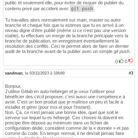
public et seulement elle, pour éviter de risquer de publier du
contenu privé par accident avec
git push
.
Tu travailles alors normalement sur
main
,
master
ou autre
branche et chaque fois que tu estimes que tu es arrivé à un
niveau digne d'être publié (même si ce n'est pas une version
stable), tu effectues un
merge
de la branche principale vers la
branche de publication, en enregistrant éventuellement la
résolution des conflits. Ceci te permet alors de faire un dernier
audit de ta branche avant de la publier avec un simple
git push
.
0
0
vandman
,
le 03/11/2023 à 10h00
#3
Bonjour,
J'utilise Gitlab en auto-héberger et je veux l'utiliser pour
bénéficier des ci/cd proposer, c'est aussi une compétence à
avoir. C'est un bon produit que je maîtrise un peu et facile à
installer et gérer (pour moi et pour l'instant).
Non. Ça, ce n'est jamais une bonne idée, quel que soit le
serveur sur lequel tu es hébergé. Ces choses-là doivent en
principe être déposé au minimum dans un fichier de
configuration dédié, considéré comme de la « donnée » et pas
comme du code. En temps normal, il ne devrait jamais faire