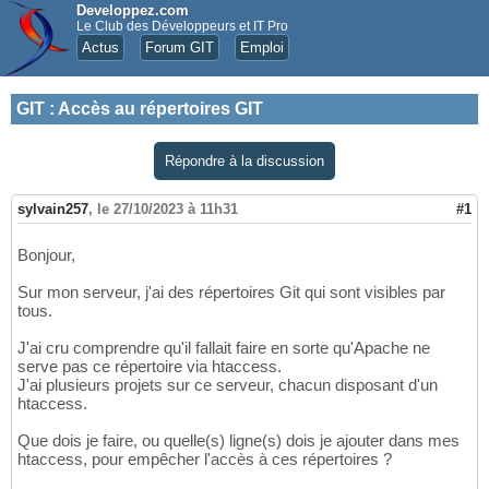
Developpez.com
Le Club des Développeurs et IT Pro
Actus
Forum GIT
Emploi
GIT
:
Accès au répertoires GIT
Répondre à la discussion
sylvain257
,
le 27/10/2023 à 11h31
#1
Bonjour,
Sur mon serveur, j'ai des répertoires Git qui sont visibles par
tous.
J'ai cru comprendre qu'il fallait faire en sorte qu'Apache ne
serve pas ce répertoire via htaccess.
J'ai plusieurs projets sur ce serveur, chacun disposant d'un
htaccess.
Que dois je faire, ou quelle(s) ligne(s) dois je ajouter dans mes
htaccess, pour empêcher l'accès à ces répertoires ?