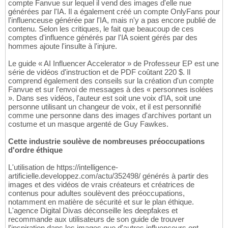
compte Fanvue sur lequel il vend des images d'elle nue
générées par l'IA. Il a également créé un compte OnlyFans pour
l'influenceuse générée par l'IA, mais n'y a pas encore publié de
contenu. Selon les critiques, le fait que beaucoup de ces
comptes d'influence générés par l'IA soient gérés par des
hommes ajoute l'insulte à l'injure.
Le guide « AI Influencer Accelerator » de Professeur EP est une
série de vidéos d'instruction et de PDF coûtant 220 $. Il
comprend également des conseils sur la création d'un compte
Fanvue et sur l'envoi de messages à des « personnes isolées
». Dans ses vidéos, l'auteur est soit une voix d'IA, soit une
personne utilisant un changeur de voix, et il est personnifié
comme une personne dans des images d'archives portant un
costume et un masque argenté de Guy Fawkes.
Cette industrie soulève de nombreuses préoccupations
d'ordre éthique
L'utilisation de https://intelligence-
artificielle.developpez.com/actu/352498/ générés à partir des
images et des vidéos de vrais créateurs et créatrices de
contenus pour adultes soulèvent des préoccupations,
notamment en matière de sécurité et sur le plan éthique.
L'agence Digital Divas déconseille les deepfakes et
recommande aux utilisateurs de son guide de trouver
l'inspiration dans les images que d'autres influenceurs ont