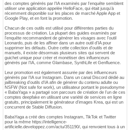
des comptes générés par l'IA examinés par l'enquête semblent
utiliser une application appelée HelloFace, qui était jusqu'à
récemment disponible sur les places de marché Apple App et
Google Play, et en font la promotion.
Chacun de ces outils est utilisé pour différentes parties du
processus de création. La plupart des guides examinés par
l'enquête recommandent de générer les visages avec l'outil
Leonardo, puis de les affiner dans un autre outil d'IA pour
supprimer les défauts. Outre cette collection d'outils et de
manuels, il existe désormais plusieurs sites qui servent de
guichet unique pour créer et monétiser des influenceurs
générés par l'IA, comme Glambase, SynthLife et Genfluence.
Leur promotion est également assurée par des influenceurs
générés par l'IA sur Instagram. Dans un canal Discord dédié au
jailbreaking d'outils d'IA afin de générer du contenu adulte ou
NSFW (Not safe for work), un utilisateur portant le pseudonyme
« BabaYaga » a partagé son parcours de création de l'un de ces
comptes deepfake en utilisant une variété de services en ligne
gratuits, principalement le générateur d'images Krea, qui est un
concurrent de Stable Diffusion.
BabaYaga a créé des comptes Instagram, TikTok et Twitter
pour la même https://intelligence-
artificielle.developpez.com/actu/351190/, qui renvoient tous à un