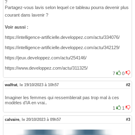
?
Partagez-vous lavis selon lequel ce tableau pourra devenir plus
courant dans lavenir ?
Voir aussi :
https://intelligence-artificielle.developpez.com/actu/334076/
https://intelligence-artificielle.developpez.com/actu/342129/
https://jeux.developpez.com/actu/254146/
https://www.developpez.com/actu/311325/
7
0
walfrat
,
le 19/10/2023 à 10h57
#2
Imaginer les femmes qui ressemblerait pas trop mal à ces
modèles d'IA en vrai..
1
1
calvaire
,
le 20/10/2023 à 09h57
#3