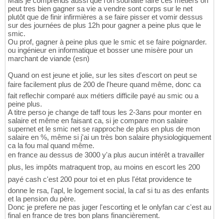
Mais je comprends aussi que l'on souhaite faire ces métiers on
peut tres bien gagner sa vie a vendre sont corps sur le net
plutôt que de finir infirmières a se faire pisser et vomir dessus
sur des journées de plus 12h pour gagner a peine plus que le
smic.
Ou prof, gagner à peine plus que le smic et se faire poignarder.
ou ingénieur en informatique et bosser une misère pour un
marchant de viande (esn)
Quand on est jeune et jolie, sur les sites d'escort on peut se
faire facilement plus de 200 de l'heure quand même, donc ca
fait reflechir comparé aux métiers difficile payé au smic ou a
peine plus.
A titre perso je change de taff tous les 2-3ans pour monter en
salaire et même en faisant ca, si je compare mon salaire
supernet et le smic net se rapproche de plus en plus de mon
salaire en %, même si j'ai un très bon salaire physiologiquement
ca la fou mal quand même.
en france au dessus de 3000 y'a plus aucun intérêt a travailler
plus, les impôts matraquent trop, au moins en escort les 200
payé cash c'est 200 pour toi et en plus l'état providence te
donne le rsa, l'apl, le logement social, la caf si tu as des enfants
et la pension du père.
Donc je prefere ne pas juger l'escorting et le onlyfan car c'est au
final en france de tres bon plans financièrement.