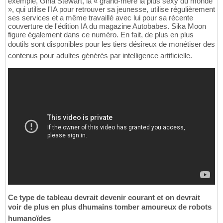
exemple, Gina Stewart, la « grand-mère la plus sexy du monde
», qui utilise l'IA pour retrouver sa jeunesse, utilise régulièrement
ses services et a même travaillé avec lui pour sa récente
couverture de l'édition IA du magazine Autobabes. Sika Moon
figure également dans ce numéro. En fait, de plus en plus
doutils sont disponibles pour les tiers désireux de monétiser des
contenus pour adultes générés par intelligence artificielle.
Ce type de tableau devrait devenir courant et on devrait
voir de plus en plus dhumains tomber amoureux de robots
humanoïdes