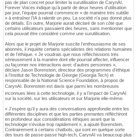
pas de plan concret pour limiter la surutilisation de CarynAI,
Forever Voices indique qu'à partir de deux heures d'utilisation
par jour, l'équipe pourrait commencer « de manière très subtile
» à entraîner l'IA à ralentir un peu. La société n'a pas donné plus
de détails. En outre, Marjorie aurait déclaré de son côté que
certains utilisateurs passaient des heures, sans mentionner que
cela pouvait être considéré comme une surutilisation.
Alors que le projet de Marjorie suscite l'enthousiasme de ses
abonnés, il inquiète certains spécialistes des relations humaines
et de l'éthique. « Je voudrais que nous réfléchissions très
sérieusement à la manière dont elle pourrait affecter, influencer
ou façonner nos interactions avec d'autres personnes »,
déclare Jason Borenstein, directeur des programmes d'éthique
à l'Institut de Technologie de Géorgie (Georgia Tech) et
responsable de la National Science Foundation, à propos de
CarynAI. Borenstein est davis que parmi les nombreuses
inconnues liées à cette technologie, il y a l'impact de CarynAI
sur la société, sur les utilisateurs et sur Marjorie elle-même.
« J'espère qu'il y aura des conversations approfondie entre les
différentes disciplines et que les parties prenantes réfléchiront
en profondeur aux considérations éthiques avant que la
technologie n'évolue trop rapidement », a ajouté Borenstein.
Contrairement à certains chatbots, qui sont en quelque sorte
des tours de passe-passe high-tech, CarynAI va beaucoup plus