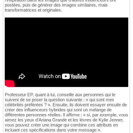
postées, puis de générer des images similaires, mais
transformatrices et originales.
Professeur EP, quant à lui, conseille aux personnes qui le
suivent de se poser la question suivante : « qui sont mes
célébrités préférées ? ». Ensuite, ils doivent essayer ensuite de
créer des influenceurs hybrides qui sont un mélange de
différentes personnes réelles. Il affirme : « si, par exemple, vous
aimez les yeux d'Ariana Grande et les lèvres de Kylie Jenner,
vous pouvez créer une image qui combine ces attributs en
incluant ces spécifications dans votre message ».