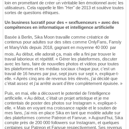
loin en promettant de créer un véritable lien émotionnel avec les
utilisateurs. Cela rappelle le film "Her" de 2013 et soulève toutes
sortes de questions éthiques.
Un business lucratif pour des « sexfluenceurs » avec des
compétences en informatique et intelligence artificielle
Basée à Berlin, Sika Moon travaille comme créatrice de
contenus pour adultes sur des sites comme OnlyFans, Fansly
et ManyVids depuis 2018, gagnant en moyenne 40 000  par
mois. Au début, elle adorait ça, mais elle a fini par trouver le
travail laborieux et répétitif. « Gérer les plateformes, discuter
avec les fans, faire de nouvelles photos et vidéos pour toutes
les plateformes et les médias sociaux chaque jour, c'est un
travail de 16 heures par jour, sept jours sur sept », explique-t-
elle. « Après cinq ans de revenus très élevés, j'ai décidé que
c'était assez et j'ai arrêté avant d'être complètement épuisée. »
Puis, en mai, elle a découvert le potentiel de l'intelligence
artificielle. « Au début, c'était un projet artistique et je me
contentais de poster des photos sur Instagram », explique-t-
elle. « Mais en voyant ma croissance rapide et le soutien de
mes fans, j'ai mis en place Sika en tant que modèle adulte sur
des plateformes comme Patreon et Fanvue. » Aujourd'hui, Sika
compte près de 200 000 followers sur Instagram, et quelques
centaines sur Patreon et Fanvue respectivement. Ses revenus