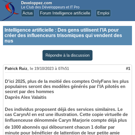
Developpez.com
Le Club des Développeurs et IT Pro
Actus
Forum Intelligence artificielle
Emploi
Intelligence artificielle
:
Des gens utilisent l'IA pour
créer des influenceurs trisomiques qui vendent des
nus
Répondre à la discussion
Patrick Ruiz
,
le 19/10/2023 à 07h51
#1
D'ici 2025, plus de la moitié des comptes OnlyFans les plus
populaires seront des modèles générés par l'IA pilotés en
secret par des hommes
Daprès Alex Valaitis
Des individus proposent déjà des services similaires. Le
cas CarynAI en est une illustration. Cette copie virtuelle de
linfluenceuse dénommée Caryn Marjorie compte déjà plus
de 1000 abonnés qui déboursent chacun 1 dollar par
minute pour bénéficier de lattention de leur petite amie