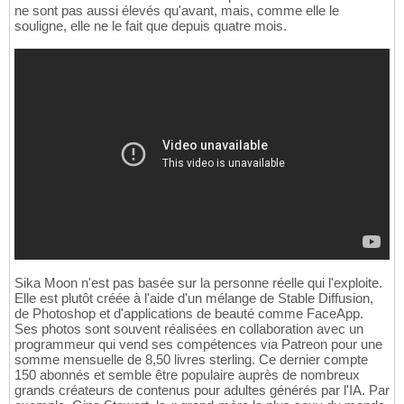
ne sont pas aussi élevés qu'avant, mais, comme elle le
souligne, elle ne le fait que depuis quatre mois.
Sika Moon n'est pas basée sur la personne réelle qui l'exploite.
Elle est plutôt créée à l'aide d'un mélange de Stable Diffusion,
de Photoshop et d'applications de beauté comme FaceApp.
Ses photos sont souvent réalisées en collaboration avec un
programmeur qui vend ses compétences via Patreon pour une
somme mensuelle de 8,50 livres sterling. Ce dernier compte
150 abonnés et semble être populaire auprès de nombreux
grands créateurs de contenus pour adultes générés par l'IA. Par