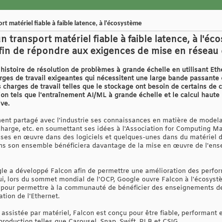
t matériel fiable à faible latence, à l'écosystème
 transport matériel fiable à faible latence, à l'é
in de répondre aux exigences de mise en réseau de 
 histoire de résolution de problèmes à grande échelle en utilisant Et
harges de travail exigeantes qui nécessitent une large bande passante
s charges de travail telles que le stockage ont besoin de certains de 
ion tels que l'entraînement AI/ML à grande échelle et le calcul haute
ve.
ent partagé avec l'industrie ses connaissances en matière de modelag
charge, etc. en soumettant ses idées à l'Association for Computing Ma
ises en œuvre dans des logiciels et quelques-unes dans du matériel 
ans son ensemble bénéficiera davantage de la mise en œuvre de l'en
ogle a développé Falcon afin de permettre une amélioration des perfo
ui, lors du sommet mondial de l'OCP, Google ouvre Falcon à l'écosyst
el pour permettre à la communauté de bénéficier des enseignements d
ation de l'Ethernet.
assistée par matériel, Falcon est conçu pour être fiable, performant et
roduction telles que Carousel, Snap, Swift, PLB et CSIG.