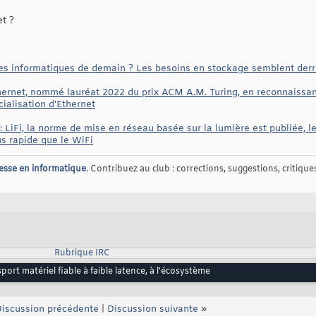
et ?
es informatiques de demain ? Les besoins en stockage semblent derri
hernet, nommé lauréat 2022 du prix ACM A.M. Turing, en reconnaissance
ialisation d'Ethernet
: LiFi, la norme de mise en réseau basée sur la lumière est publiée, 
us rapide que le WiFi
esse en informatique
. Contribuez au club : corrections, suggestions, critiques,
Rubrique IRC
ort matériel fiable à faible latence, à l'écosystème
iscussion précédente
|
Discussion suivante
»