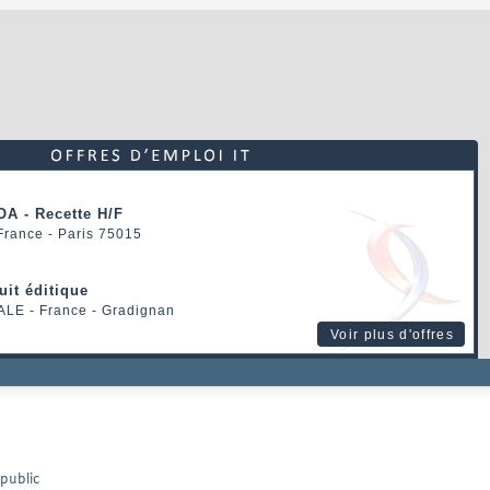
OA - Recette H/F
 France - Paris 75015
uit éditique
ALE
- France - Gradignan
Voir plus d'offres
 public