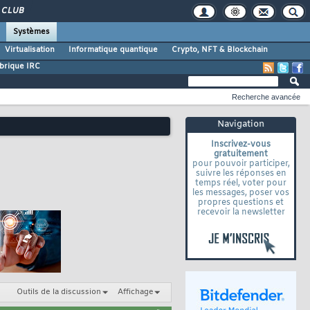
CLUB
Systèmes
Virtualisation
Informatique quantique
Crypto, NFT & Blockchain
brique IRC
Recherche avancée
Navigation
Inscrivez-vous
gratuitement
pour pouvoir participer,
suivre les réponses en
temps réel, voter pour
les messages, poser vos
propres questions et
recevoir la newsletter
Outils de la discussion
Affichage