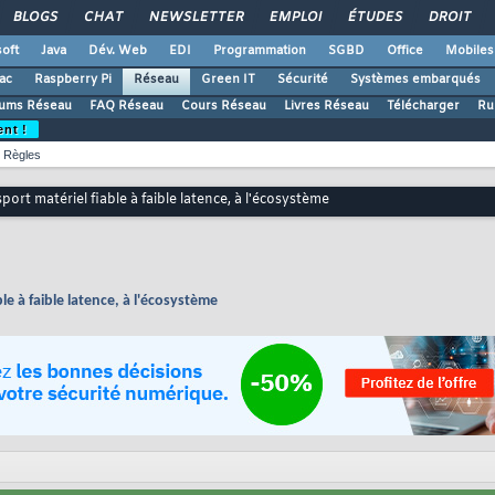
BLOGS
CHAT
NEWSLETTER
EMPLOI
ÉTUDES
DROIT
oft
Java
Dév. Web
EDI
Programmation
SGBD
Office
Mobiles
ac
Raspberry Pi
Réseau
Green IT
Sécurité
Systèmes embarqués
ums Réseau
FAQ Réseau
Cours Réseau
Livres Réseau
Télécharger
Ru
ent !
Règles
ort matériel fiable à faible latence, à l'écosystème
le à faible latence, à l'écosystème