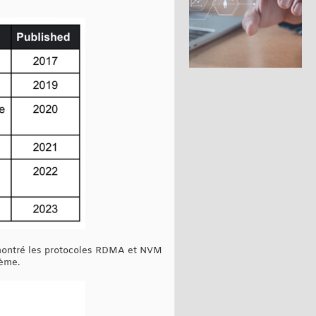
st montré les protocoles RDMA et NVM
tème.