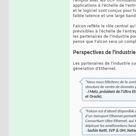
l'emploi avec les ULP Infiniba
applications à l'échelle de l'en
et le logiciel sont conçus pour 
faible latence et une large band
Falcon reflète le rôle central q
prévisibles à l'échelle de l'entr
les partenaires de l'industrie p
pense que Falcon sera un compl
Perspectives de l'industrie
Les partenaires de l'industrie 
génération d'Ethernet.
"Nous nous félicitons de la cont
structure de centre de données 
-
J Metz, président de l'Ultra 
et Oracle).
"Falcon est d'abord disponible d
d'un transport Ethernet permett
Consortium Ultra Ethernet, qui t
déployer les améliorations basée
-
Sachin Katti, SVP & GM, Netw