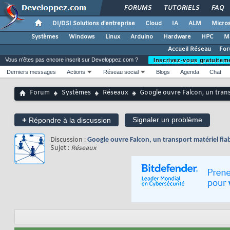
FORUMS
TUTORIELS
FAQ
DI/DSI Solutions d'entreprise
Cloud
IA
ALM
Micros
Systèmes
Windows
Linux
Arduino
Hardware
HPC
M
Accueil Réseau
For
Vous n'êtes pas encore inscrit sur Developpez.com ?
Inscrivez-vous gratuitem
Derniers messages
Actions
Réseau social
Blogs
Agenda
Chat
Forum
Systèmes
Réseaux
Google ouvre Falcon, un transp
+
Signaler un problème
Répondre à la discussion
Discussion :
Google ouvre Falcon, un transport matériel fiab
Sujet :
Réseaux