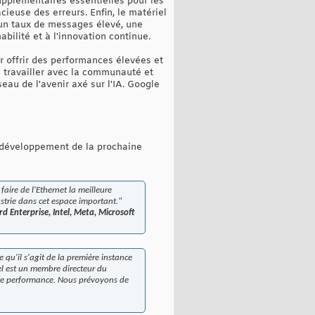
pplémentaires essentielles pour les
cieuse des erreurs. Enfin, le matériel
r un taux de messages élevé, une
bilité et à l'innovation continue.
ur offrir des performances élevées et
de travailler avec la communauté et
eau de l'avenir axé sur l'IA. Google
e développement de la prochaine
faire de l'Ethernet la meilleure
strie dans cet espace important."
d Enterprise, Intel, Meta, Microsoft
 qu'il s'agit de la première instance
el est un membre directeur du
haute performance. Nous prévoyons de