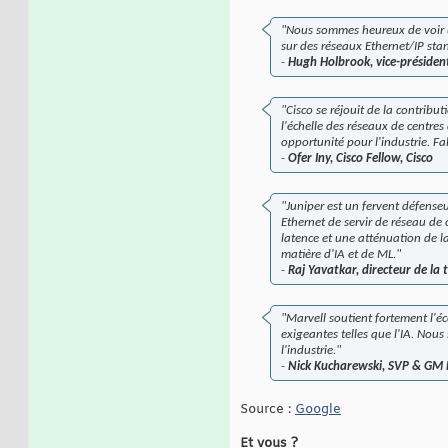
"Nous sommes heureux de voir un
sur des réseaux Ethernet/IP sta
-
Hugh Holbrook, vice-président
"Cisco se réjouit de la contribu
l'échelle des réseaux de centre
opportunité pour l'industrie. F
-
Ofer Iny, Cisco Fellow, Cisco
"Juniper est un fervent défens
Ethernet de servir de réseau de
latence et une atténuation de l
matière d'IA et de ML."
-
Raj Yavatkar, directeur de la 
"Marvell soutient fortement l'é
exigeantes telles que l'IA. Nou
l'industrie."
-
Nick Kucharewski, SVP & GM 
Source :
Google
Et vous ?