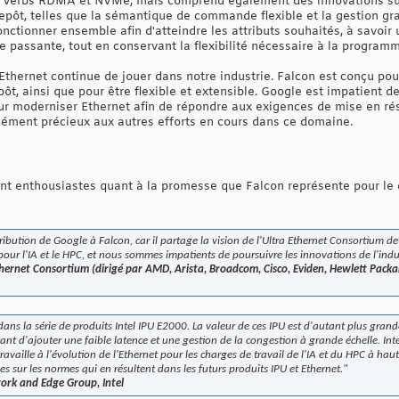
nd Verbs RDMA et NVMe, mais comprend également des innovations su
trepôt, telles que la sémantique de commande flexible et la gestion gra
fonctionner ensemble afin d'atteindre les attributs souhaités, à savoi
e passante, tout en conservant la flexibilité nécessaire à la programma
u'Ethernet continue de jouer dans notre industrie. Falcon est conçu po
epôt, ainsi que pour être flexible et extensible. Google est impatient 
our moderniser Ethernet afin de répondre aux exigences de mise en rés
ément précieux aux autres efforts en cours dans ce domaine.
sont enthousiastes quant à la promesse que Falcon représente pour l
ribution de Google à Falcon, car il partage la vision de l'Ultra Ethernet Consortium de 
pour l'IA et le HPC, et nous sommes impatients de poursuivre les innovations de l'indu
Ethernet Consortium (dirigé par AMD, Arista, Broadcom, Cisco, Eviden, Hewlett Packar
ans la série de produits Intel IPU E2000. La valeur de ces IPU est d'autant plus grande
ant d'ajouter une faible latence et une gestion de la congestion à grande échelle. Int
ravaille à l'évolution de l'Ethernet pour les charges de travail de l'IA et du HPC à 
s sur les normes qui en résultent dans les futurs produits IPU et Ethernet."
ork and Edge Group, Intel