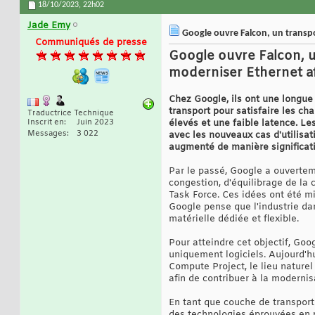
18/10/2023,
22h02
Jade Emy
Google ouvre Falcon, un transpor
Communiqués de presse
Google ouvre Falcon, un
moderniser Ethernet af
Chez Google, ils ont une longue
transport pour satisfaire les c
Traductrice Technique
Inscrit en
Juin 2023
élevés et une faible latence. Le
Messages
3 022
avec les nouveaux cas d'utilisat
augmenté de manière significati
Par le passé, Google a ouvertem
congestion, d'équilibrage de la 
Task Force. Ces idées ont été m
Google pense que l'industrie d
matérielle dédiée et flexible.
Pour atteindre cet objectif, Go
uniquement logiciels. Aujourd'h
Compute Project, le lieu natur
afin de contribuer à la modernis
En tant que couche de transport 
des technologies éprouvées en p