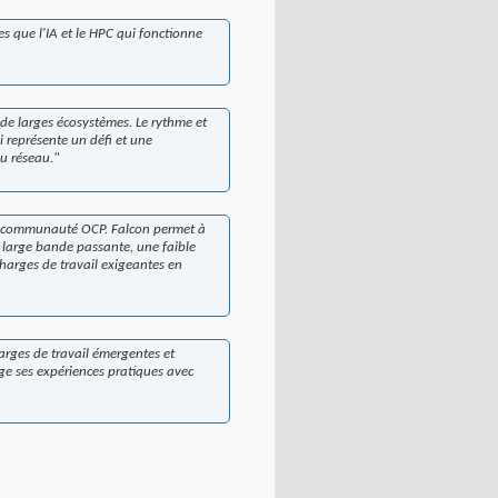
s que l'IA et le HPC qui fonctionne
 de larges écosystèmes. Le rythme et
i représente un défi et une
du réseau."
la communauté OCP. Falcon permet à
e large bande passante, une faible
charges de travail exigeantes en
arges de travail émergentes et
ge ses expériences pratiques avec