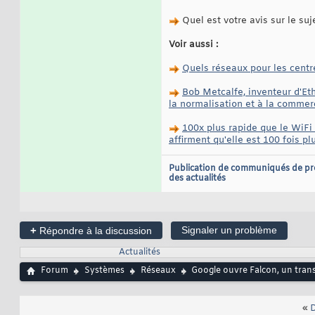
Quel est votre avis sur le suj
Voir aussi :
Quels réseaux pour les centr
Bob Metcalfe, inventeur d'Et
la normalisation et à la commerc
100x plus rapide que le WiFi 
affirment qu'elle est 100 fois pl
Publication de communiqués de pr
des actualités
+
Signaler un problème
Répondre à la discussion
Actualités
Forum
Systèmes
Réseaux
Google ouvre Falcon, un transp
«
D