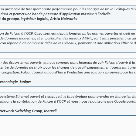
 protocole de transport haute performance pour les charges de travail critiques telle
ndard et permet une bande passante d'application massive à l'échelle."
 du groupe, ingénieur logiciel, Arista Networks
tion de Falcon à l'OCP. Cisco soutient depuis longtemps les normes ouvertes et croit en
s de données modernes, et en particulier des réseaux AI/ML, sont sans précédent, ce qu
alcon répond à de nombreux défis de ces réseaux, permettant une utilisation efficace 
eur des écosystèmes ouverts, et nous sommes donc heureux de voir Falcon s'ouvrir à 
 centre de données de choix pour les charges de travail exigeantes, en fournissant un
a congestion. Falcon fournit aujourd'hui à l'industrie une solution éprouvée pour les 
technologie, Juniper
cosystème Ethernet ouvert et s'engage à le faire évoluer pour prendre en charge les ch
s saluons la contribution de Falcon à l'OCP et nous nous réjouissons que Google parta
Network Switching Group, Marvell