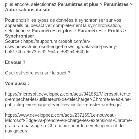
plus encore, sélectionnez
Paramètres et plus
>
Paramètres
>
Autorisations du site
.
Pour choisir les types de données à synchroniser sur vos
appareils ou désactiver complètement la synchronisation,
sélectionnez
Paramètres et plus
>
Paramètres
>
Profils
>
Synchroniser
.
Source : https://support.microsoft.com/en-
us/windows/microsoft-edge-browsing-data-and-privacy-
bb8174ba-9d73-dcf2-9b4a-c582b4e640dd
Et vous ?
Quel est votre avis sur le sujet ?
Voir aussi :
https://microsoft.developpez.com/actu/341861/Microsoft-tente-
d-empecher-les-utilisateurs-de-telecharger-Chrome-avec-une-
publicite-pleine-page-et-veut-les-inciter-a-rester-sur-Edge/
https://www.developpez.com/actu/237169/Le-nouveau-
Microsoft-Edge-va-prendre-en-charge-les-extensions-Chrome-
grace-au-passage-a-Chromium-pour-le-developpement-du-
navigateur/