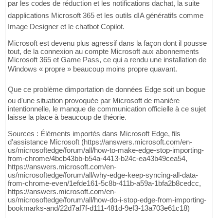
par les codes de réduction et les notifications dachat, la suite
dapplications Microsoft 365 et les outils dIA génératifs comme
Image Designer et le chatbot Copilot.
Microsoft est devenu plus agressif dans la façon dont il pousse
tout, de la connexion au compte Microsoft aux abonnements
Microsoft 365 et Game Pass, ce qui a rendu une installation de
Windows « propre » beaucoup moins propre quavant.
Que ce problème dimportation de données Edge soit un bogue
ou d'une situation provoquée par Microsoft de manière
intentionnelle, le manque de communication officielle à ce sujet
laisse la place à beaucoup de théorie.
Sources : Éléments importés dans Microsoft Edge, fils
d'assistance Microsoft (https://answers.microsoft.com/en-
us/microsoftedge/forum/all/how-to-make-edge-stop-importing-
from-chrome/4bcb43bb-b54a-4413-b24c-ea43b49cea54,
https://answers.microsoft.com/en-
us/microsoftedge/forum/all/why-edge-keep-syncing-all-data-
from-chrome-even/1efde161-5c8b-411b-a59a-1bfa2b8cedcc,
https://answers.microsoft.com/en-
us/microsoftedge/forum/all/how-do-i-stop-edge-from-importing-
bookmarks-and/22d7af7f-d111-481d-9ef3-13a703e61c18)