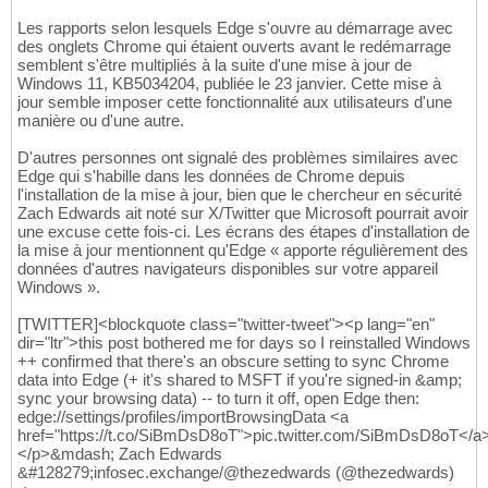
Les rapports selon lesquels Edge s'ouvre au démarrage avec
des onglets Chrome qui étaient ouverts avant le redémarrage
semblent s'être multipliés à la suite d'une mise à jour de
Windows 11, KB5034204, publiée le 23 janvier. Cette mise à
jour semble imposer cette fonctionnalité aux utilisateurs d'une
manière ou d'une autre.
D'autres personnes ont signalé des problèmes similaires avec
Edge qui s'habille dans les données de Chrome depuis
l'installation de la mise à jour, bien que le chercheur en sécurité
Zach Edwards ait noté sur X/Twitter que Microsoft pourrait avoir
une excuse cette fois-ci. Les écrans des étapes d'installation de
la mise à jour mentionnent qu'Edge « apporte régulièrement des
données d'autres navigateurs disponibles sur votre appareil
Windows ».
[TWITTER]<blockquote class="twitter-tweet"><p lang="en"
dir="ltr">this post bothered me for days so I reinstalled Windows
++ confirmed that there's an obscure setting to sync Chrome
data into Edge (+ it's shared to MSFT if you're signed-in &amp;
sync your browsing data) -- to turn it off, open Edge then:
edge://settings/profiles/importBrowsingData <a
href="https://t.co/SiBmDsD8oT">pic.twitter.com/SiBmDsD8oT</a
</p>&mdash; Zach Edwards
&#128279;infosec.exchange/@thezedwards (@thezedwards)