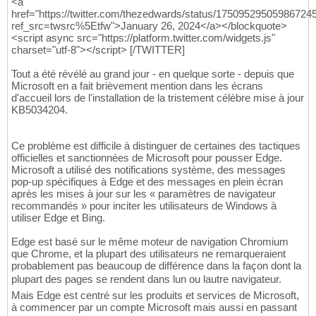
<a
href="https://twitter.com/thezedwards/status/17509529505986724
ref_src=twsrc%5Etfw">January 26, 2024</a></blockquote>
<script async src="https://platform.twitter.com/widgets.js"
charset="utf-8"></script> [/TWITTER]
Tout a été révélé au grand jour - en quelque sorte - depuis que
Microsoft en a fait brièvement mention dans les écrans
d'accueil lors de l'installation de la tristement célèbre mise à jour
KB5034204.
Ce problème est difficile à distinguer de certaines des tactiques
officielles et sanctionnées de Microsoft pour pousser Edge.
Microsoft a utilisé des notifications système, des messages
pop-up spécifiques à Edge et des messages en plein écran
après les mises à jour sur les « paramètres de navigateur
recommandés » pour inciter les utilisateurs de Windows à
utiliser Edge et Bing.
Edge est basé sur le même moteur de navigation Chromium
que Chrome, et la plupart des utilisateurs ne remarqueraient
probablement pas beaucoup de différence dans la façon dont la
plupart des pages se rendent dans lun ou lautre navigateur.
Mais Edge est centré sur les produits et services de Microsoft,
à commencer par un compte Microsoft mais aussi en passant