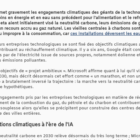
omet gravement les engagements climatiques des géants de la technol
ns en énergie et en eau sans précédent pour l'alimentation et le ref
ta aient initialement visé la neutralité carbone, leurs émissions de 
 recours accru au gaz naturel. Les vieilles centrales à charbons sont
au impropre à la consommation, car
ces installations déversent les ea
urs entreprises technologiques se sont fixé des objectifs climatiques
ribuant au réchauffement climatique. Il y a six ans, Google était con
s par de l’électricité issue de sources propres, notamment éolienne et 
s émissions polluantes.
objectifs de « projet ambitieux ». Microsoft affirme quant à lui qu’il v
2030, mais décrit désormais cet effort comme « un marathon, et non un 
a brutalement inversé la trajectoire : la marche vers la neutralité ca
e hypothétiques.
engagements pris par les entreprises technologiques en matière de ré
ennent de la combustion du gaz, du pétrole et du charbon et contribue
e souplesse alors qu'elles se précipitent pour construire des centres
 des villes entières.
ons climatiques à l'ère de l'IA
neutralité carbone en 2030 relève désormais du très long terme ; Micr