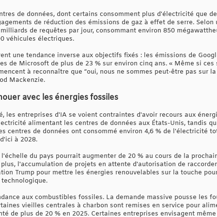
res de données, dont certains consomment plus d'électricité que des 
gements de réduction des émissions de gaz à effet de serre. Selon u
5 milliards de requêtes par jour, consommant environ 850 mégawattheure
0 véhicules électriques.
ent une tendance inverse aux objectifs fixés : les émissions de Googl
es de Microsoft de plus de 23 % sur environ cinq ans. « Même si ces 
mmencent à reconnaître que “oui, nous ne sommes peut-être pas sur la 
ood Mackenzie.
enouer avec les énergies fossiles
, les entreprises d'IA se voient contraintes d'avoir recours aux énergi
lectricité alimentant les centres de données aux États-Unis, tandis q
Les centres de données ont consommé environ 4,6 % de l'électricité t
d'ici à 2028.
 l'échelle du pays pourrait augmenter de 20 % au cours de la prochai
plus, l'accumulation de projets en attente d'autorisation de raccorde
ration Trump pour mettre les énergies renouvelables sur la touche po
r technologique.
ndance aux combustibles fossiles. La demande massive pousse les fou
rtaines vieilles centrales à charbon sont remises en service pour ali
é de plus de 20 % en 2025. Certaines entreprises envisagent même d'