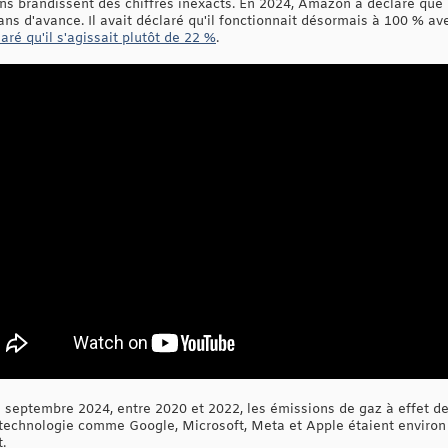
ains brandissent des chiffres inexacts. En 2024, Amazon a déclaré que l
ans d'avance. Il avait déclaré qu'il fonctionnait désormais à 100 % av
aré qu'il s'agissait plutôt de 22 %
.
n septembre 2024, entre 2020 et 2022, les émissions de gaz à effet d
technologie comme Google, Microsoft, Meta et Apple étaient environ 
.