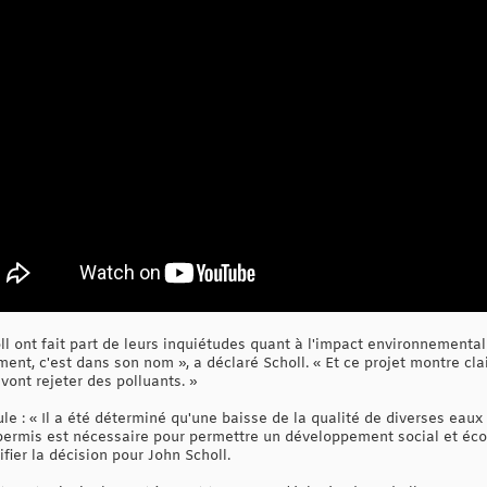
 ont fait part de leurs inquiétudes quant à l'impact environnemental 
ent, c'est dans son nom », a déclaré Scholl. « Et ce projet montre cl
nt rejeter des polluants. »
e : « Il a été déterminé qu'une baisse de la qualité de diverses eaux d
permis est nécessaire pour permettre un développement social et éc
tifier la décision pour John Scholl.