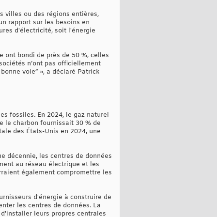
villes ou des régions entières,
n rapport sur les besoins en
s d'électricité, soit l'énergie
e ont bondi de près de 50 %, celles
sociétés n’ont pas officiellement
bonne voie” », a déclaré Patrick
es fossiles. En 2024, le gaz naturel
ue le charbon fournissait 30 % de
otale des États-Unis en 2024, une
ne décennie, les centres de données
ment au réseau électrique et les
urraient également compromettre les
rnisseurs d'énergie à construire de
menter les centres de données. La
installer leurs propres centrales