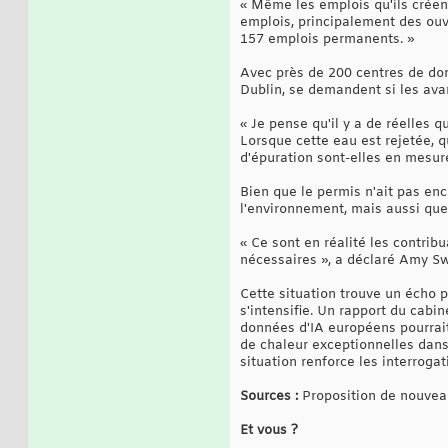
« Même les emplois qu'ils créent
emplois, principalement des ouv
157 emplois permanents. »
Avec près de 200 centres de do
Dublin, se demandent si les ava
« Je pense qu'il y a de réelles 
Lorsque cette eau est rejetée, q
d'épuration sont-elles en mesure
Bien que le permis n'ait pas en
l'environnement, mais aussi que 
« Ce sont en réalité les contrib
nécessaires », a déclaré Amy Swa
Cette situation trouve un écho p
s'intensifie. Un rapport du cab
données d'IA européens pourra
de chaleur exceptionnelles dans 
situation renforce les interroga
Sources :
Proposition de nouveau
Et vous ?