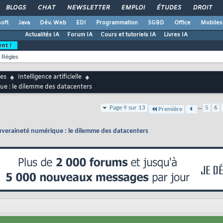
BLOGS
CHAT
NEWSLETTER
EMPLOI
ÉTUDES
DROIT
oft
Java
Dév. Web
EDI
Programmation
SGBD
Office
Mobiles
Actualités IA
Forum IA
Cours et tutoriels IA
Livres IA
ent !
Règles
es
Intelligence artificielle
ue : le dilemme des datacenters
...
Page 9 sur 13
5
6
Première
ouveraineté numérique : le dilemme des datacenters