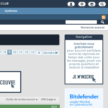
CLUB
Systèmes
Recherche avancée
Navigation
Inscrivez-vous
gratuitement
pour pouvoir participer,
7
8
9
10
11
12
13
Dernière
suivre les réponses en
temps réel, voter pour
les messages, poser vos
propres questions et
recevoir la newsletter
Outils de la discussion
Affichage
#161