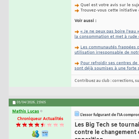
Quel est votre avis sur le suj
Trouvez-vous cette initiative 
Voir aussi :
« Je ne peux pas boire l'eau 
la consommation et met à rude 
Les communautés frappées par
utilisation irresponsable de not
Pour refroidir ses centres de
sont déjà soumises à une forte 
Contribuez au club : corrections, sug
01/04/2026,
21h05
Mathis Lucas
L'essor fulgurant de l'IA compr
Chroniqueur Actualités
Les Big Tech se tournai
contre le changement cl