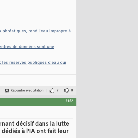
s phréatiques, rend l'eau impropre à
centres de données sont une
nt les réserves publiques d'eau qui
Répondre avec citation
7
0
#162
nant décisif dans la lutte
édiés à l'IA ont fait leur