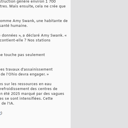
nstruction génère environ 1 700
tres. Mais ensuite, cela ne crée que
s, comme Amy Swank, une habitante de
 santé humaine.
 de données », a déclaré Amy Swank. «
contient-elle ? Nos stations
 ne touche pas seulement
 les travaux d'assainissement
 de l'Ohio devra engager. »
es sur les ressources en eau
 refroidissement des centres de
un été 2025 marqué par des vagues
s se sont intensifiées. Cette
de l’IA.
2
)