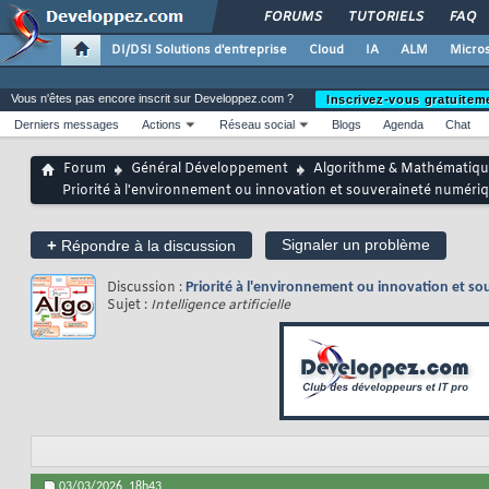
FORUMS
TUTORIELS
FAQ
DI/DSI Solutions d'entreprise
Cloud
IA
ALM
Micros
Vous n'êtes pas encore inscrit sur Developpez.com ?
Inscrivez-vous gratuitem
Derniers messages
Actions
Réseau social
Blogs
Agenda
Chat
Forum
Général Développement
Algorithme & Mathématiqu
Priorité à l'environnement ou innovation et souveraineté numériq
+
Signaler un problème
Répondre à la discussion
Discussion :
Priorité à l'environnement ou innovation et s
Sujet :
Intelligence artificielle
03/03/2026,
18h43