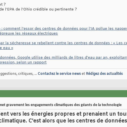
et ?
de l'EPA de l'Ohio crédible ou pertinente ?
» : comment l'essor des centres de données pour l'IA pollue les nappe
épreuve les réseaux électriques
 la sécheresse se rebellent contre les centres de données : « Les 
re eau »
 données, Google utilise des milliards de litres d'eau par an, exploita
pression, selon un rapport
gestions, critiques, ...
Contactez le service news
et
Rédigez des actualités
omet gravement les engagements climatiques des géants de la technologie
ent vers les énergies propres et prenaient un tour
imatique. C'est alors que les centres de données d