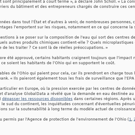
 sont principalement à court terme », a déclaré John Scholl. « La co
riers du bâtiment et des entrepreneurs chargés de construire ces cen
nnées dans tout l'État et d'autres à venir, de nombreuses personne
ntages l'emportent sur les risques, notamment en ce qui concerne la
questions à se poser sur la composition de l'eau qui sort des centres
uels autres produits chimiques contient-elle ? Quels microplastiques 
 de les traiter ? Ce sont là de réelles préoccupations. »
core été approuvé, certains habitants craignent toujours que l'impact
ce soient les habitants de l'Ohio qui en supportent le coût.
uables de l'Ohio qui paient pour cela, car ils prendront en charge tous
nk. « Ils paieront également tous les frais de surveillance que l'EPA
articulier en Europe, où la pression exercée par les centres de donné
inet d'analyse GlobalData a révélé que la demande en eau destinée au
it
dépasser les ressources disponibles
dans certaines régions. Après 
le sud du continent, les inquiétudes concernant d'éventuelles pénurie
tions sur la soutenabilité à long terme du modèle actuel de croissance 
 permis par l'Agence de protection de l'environnement de l'Ohio (
1
,