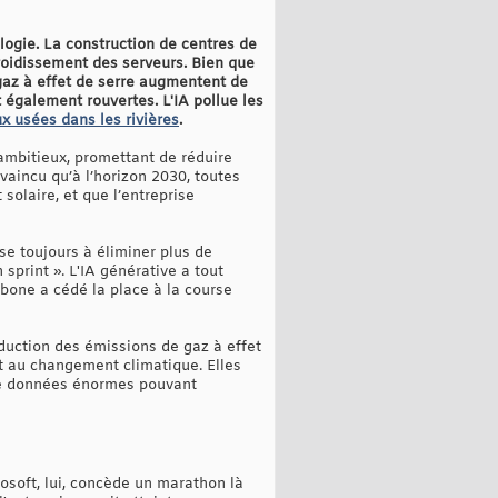
ogie. La construction de centres de
roidissement des serveurs. Bien que
gaz à effet de serre augmentent de
 également rouvertes. L'IA pollue les
ux usées dans les rivières
.
 ambitieux, promettant de réduire
vaincu qu’à l’horizon 2030, toutes
solaire, et que l’entreprise
ise toujours à éliminer plus de
sprint ». L'IA générative a tout
rbone a cédé la place à la course
duction des émissions de gaz à effet
nt au changement climatique. Elles
 de données énormes pouvant
osoft, lui, concède un marathon là