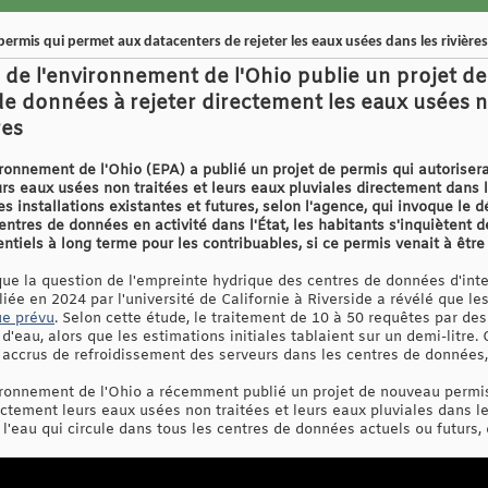
permis qui permet aux datacenters de rejeter les eaux usées dans les rivières
 de l'environnement de l'Ohio publie un projet 
de données à rejeter directement les eaux usées n
res
ironnement de l'Ohio (EPA) a publié un projet de permis qui autoriser
eurs eaux usées non traitées et leurs eaux pluviales directement dans le
les installations existantes et futures, selon l'agence, qui invoque
entres de données en activité dans l'État, les habitants s'inquiètent de
ntiels à long terme pour les contribuables, si ce permis venait à être
 que la question de l'empreinte hydrique des centres de données d'intel
iée en 2024 par l'université de Californie à Riverside a révélé que le
ue prévu
. Selon cette étude, le traitement de 10 à 50 requêtes par
s d'eau, alors que les estimations initiales tablaient sur un demi-litr
accrus de refroidissement des serveurs dans les centres de données, 
ironnement de l'Ohio a récemment publié un projet de nouveau permis
ectement leurs eaux usées non traitées et leurs eaux pluviales dans les
l'eau qui circule dans tous les centres de données actuels ou futurs,