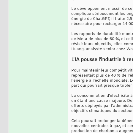
Le développement massif de cent
complique sérieusement les enga
énergie de ChatGPT, il traite 2,
nécessaire pour recharger 14 00
Les rapports de durabilité montr
de Meta de plus de 60 %, et cell
révisé leurs objectifs, elles co
Huang, analyste senior chez W
L'IA pousse l'industrie à r
Pour maintenir leur compétitivité
représentait plus de 40 % de l'é
l'énergie à l'échelle mondiale. 
part qui pourrait presque tripler 
La consommation d'électricité à
en étant une cause majeure. De 
efforts déployés par l'administ
objectifs climatiques du secteu
Cela pourrait prolonger la dépe
nouvelles centrales à gaz, et ce
production de charbon a augment