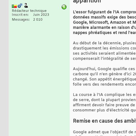
apparition
Rédacteur technique
L'essor fulgurant de l'IA compr
Inscrit en
Juin 2023
données massifs exige des besoi
Messages
2 010
Google, Microsoft, Amazon et Me
manière alarmante en raison d'un
nappes phréatiques et rend l'e
Au début de la décennie, plusie
drastiquement les émissions cont
ses activités seraient alimentée
compenserait l’intégralité de se
Aujourd’hui, Google qualifie ces 
carbone qu’il n’en génère d’ici 
changé. Son appétit énergétique 
folle vers des rendements encor
La course à l'IA complique les 
de serre, dont la plupart provi
affirment devoir faire preuve d
consommer plus d'électricité que
Remise en cause des ambiti
Google admet que l'objectif de 