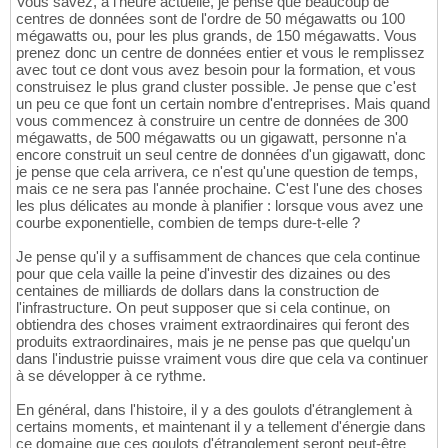
Vous savez, à l'heure actuelle, je pense que beaucoup de
centres de données sont de l'ordre de 50 mégawatts ou 100
mégawatts ou, pour les plus grands, de 150 mégawatts. Vous
prenez donc un centre de données entier et vous le remplissez
avec tout ce dont vous avez besoin pour la formation, et vous
construisez le plus grand cluster possible. Je pense que c'est
un peu ce que font un certain nombre d'entreprises. Mais quand
vous commencez à construire un centre de données de 300
mégawatts, de 500 mégawatts ou un gigawatt, personne n'a
encore construit un seul centre de données d'un gigawatt, donc
je pense que cela arrivera, ce n'est qu'une question de temps,
mais ce ne sera pas l'année prochaine. C'est l'une des choses
les plus délicates au monde à planifier : lorsque vous avez une
courbe exponentielle, combien de temps dure-t-elle ?
Je pense qu'il y a suffisamment de chances que cela continue
pour que cela vaille la peine d'investir des dizaines ou des
centaines de milliards de dollars dans la construction de
l'infrastructure. On peut supposer que si cela continue, on
obtiendra des choses vraiment extraordinaires qui feront des
produits extraordinaires, mais je ne pense pas que quelqu'un
dans l'industrie puisse vraiment vous dire que cela va continuer
à se développer à ce rythme.
En général, dans l'histoire, il y a des goulots d'étranglement à
certains moments, et maintenant il y a tellement d'énergie dans
ce domaine que ces goulots d'étranglement seront peut-être