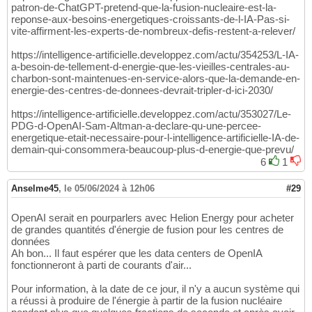
patron-de-ChatGPT-pretend-que-la-fusion-nucleaire-est-la-
reponse-aux-besoins-energetiques-croissants-de-l-IA-Pas-si-
vite-affirment-les-experts-de-nombreux-defis-restent-a-relever/
https://intelligence-artificielle.developpez.com/actu/354253/L-IA-
a-besoin-de-tellement-d-energie-que-les-vieilles-centrales-au-
charbon-sont-maintenues-en-service-alors-que-la-demande-en-
energie-des-centres-de-donnees-devrait-tripler-d-ici-2030/
https://intelligence-artificielle.developpez.com/actu/353027/Le-
PDG-d-OpenAI-Sam-Altman-a-declare-qu-une-percee-
energetique-etait-necessaire-pour-l-intelligence-artificielle-IA-de-
demain-qui-consommera-beaucoup-plus-d-energie-que-prevu/
6
1
Anselme45
,
le 05/06/2024 à 12h06
#29
OpenAI serait en pourparlers avec Helion Energy pour acheter
de grandes quantités d'énergie de fusion pour les centres de
données
Ah bon... Il faut espérer que les data centers de OpenIA
fonctionneront à parti de courants d'air...
Pour information, à la date de ce jour, il n'y a aucun système qui
a réussi à produire de l'énergie à partir de la fusion nucléaire