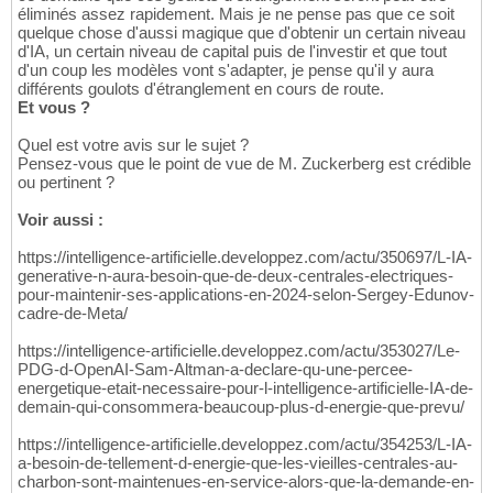
éliminés assez rapidement. Mais je ne pense pas que ce soit
quelque chose d'aussi magique que d'obtenir un certain niveau
d'IA, un certain niveau de capital puis de l'investir et que tout
d'un coup les modèles vont s'adapter, je pense qu'il y aura
différents goulots d'étranglement en cours de route.
Et vous ?
Quel est votre avis sur le sujet ?
Pensez-vous que le point de vue de M. Zuckerberg est crédible
ou pertinent ?
Voir aussi :
https://intelligence-artificielle.developpez.com/actu/350697/L-IA-
generative-n-aura-besoin-que-de-deux-centrales-electriques-
pour-maintenir-ses-applications-en-2024-selon-Sergey-Edunov-
cadre-de-Meta/
https://intelligence-artificielle.developpez.com/actu/353027/Le-
PDG-d-OpenAI-Sam-Altman-a-declare-qu-une-percee-
energetique-etait-necessaire-pour-l-intelligence-artificielle-IA-de-
demain-qui-consommera-beaucoup-plus-d-energie-que-prevu/
https://intelligence-artificielle.developpez.com/actu/354253/L-IA-
a-besoin-de-tellement-d-energie-que-les-vieilles-centrales-au-
charbon-sont-maintenues-en-service-alors-que-la-demande-en-