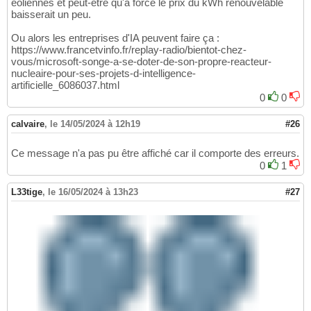
éoliennes et peut-être qu'à force le prix du kWh renouvelable
baisserait un peu.
Ou alors les entreprises d'IA peuvent faire ça :
https://www.francetvinfo.fr/replay-radio/bientot-chez-
vous/microsoft-songe-a-se-doter-de-son-propre-reacteur-
nucleaire-pour-ses-projets-d-intelligence-
artificielle_6086037.html
0
0
calvaire
,
le 14/05/2024 à 12h19
#26
Ce message n'a pas pu être affiché car il comporte des erreurs.
0
1
L33tige
,
le 16/05/2024 à 13h23
#27