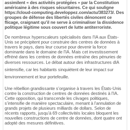
assimilent « des activités protégées » par la Constitution
américaine à des risques sécuritaires. Ce qui souligne
https://cloud-computing.developpez.com/actu/383273/. Des
groupes de défense des libertés civiles dénoncent ce
flicage, craignant qu'il ne serve à criminaliser la dissidence
politique légitime sous couvert de lutte antiterroriste.
De nombreux hyperscaleurs spécialisés dans l'IA aux États-
Unis se précipitent pour construire des centres de données à
travers le pays, dans leur course pour devenir la force
dominante dans le domaine de l'IA. Mais cet investissement
effréné dans les centres de données entraîne des pénuries de
diverses ressources. Le débat autour des infrastructures dIA
sintensifie, car les habitants sinquiètent de leur impact sur
lenvironnement et leur portefeuille.
Une rébellion grandissante s'organise à travers les États-Unis
contre la construction de centres de données destinés à l'IA.
Cette opposition, qui transcende les clivages politiques,
s'intensifie de manière spectaculaire, menant à l'annulation de
grands projets de plusieurs milliards de dollars. Selon de
récents rapports, jusqu'à 69 collectivités locales bloquent les
nouvelles constructions de centre de données, dont quatre ont
adopté des mesures définitives.