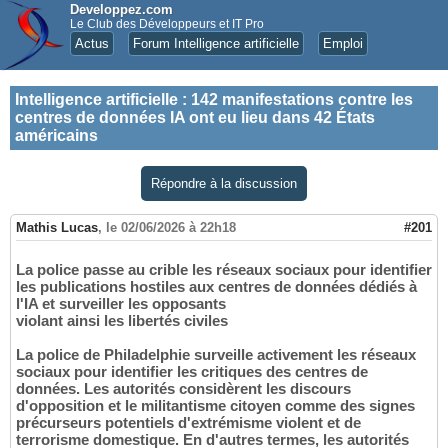
Developpez.com
Le Club des Développeurs et IT Pro
Actus
Forum Intelligence artificielle
Emploi
Intelligence artificielle
:
142 manifestations contre les
centres de données IA ont eu lieu dans 42 États
américains
Répondre à la discussion
Mathis Lucas
,
le 02/06/2026 à 22h18
#201
La police passe au crible les réseaux sociaux pour identifier
les publications hostiles aux centres de données dédiés à
l'IA et surveiller les opposants
violant ainsi les libertés civiles
La police de Philadelphie surveille activement les réseaux
sociaux pour identifier les critiques des centres de
données. Les autorités considèrent les discours
d'opposition et le militantisme citoyen comme des signes
précurseurs potentiels d'extrémisme violent et de
terrorisme domestique. En d'autres termes, les autorités