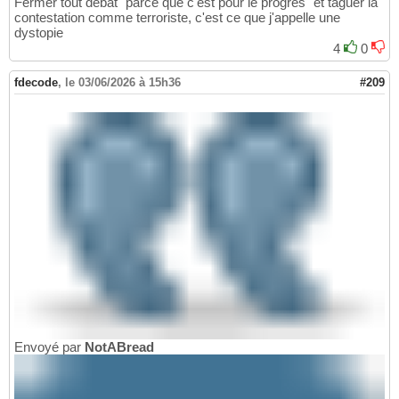
Fermer tout débat "parce que c'est pour le progrès" et taguer la
contestation comme terroriste, c'est ce que j'appelle une
dystopie
4
0
fdecode
,
le 03/06/2026 à 15h36
#209
Envoyé par
NotABread