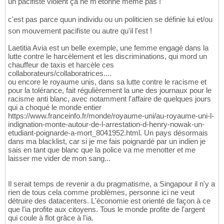
un pacifiste violent ça ne m'étonne même pas !
c'est pas parce quun individu ou un politicien se définie lui et/ou
son mouvement pacifiste ou autre qu'il l'est !
Laetitia Avia est un belle exemple, une femme engagé dans la
lutte contre le harcèlement et les discriminations, qui mord un
chauffeur de taxis et harcèle ces
collaborateurs/collaboratrices....
ou encore le royaume unis, dans sa lutte contre le racisme et
pour la tolérance, fait régulièrement la une des journaux pour le
racisme anti blanc, avec notamment l'affaire de quelques jours
qui a choqué le monde entier
https://www.franceinfo.fr/monde/royaume-uni/au-royaume-uni-l-
indignation-monte-autour-de-l-arrestation-d-henry-nowak-un-
etudiant-poignarde-a-mort_8041952.html. Un pays désormais
dans ma blacklist, car si je me fais poignardé par un indien je
sais en tant que blanc que la police va me menotter et me
laisser me vider de mon sang...
Il serait temps de revenir a du pragmatisme, a Singapour il n'y a
rien de tous cela comme problèmes, personne ici ne veut
détruire des datacenters. L'économie est orienté de façon à ce
que l'ia profite aux citoyens. Tous le monde profite de l'argent
qui coule à flot grâce à l'ia.