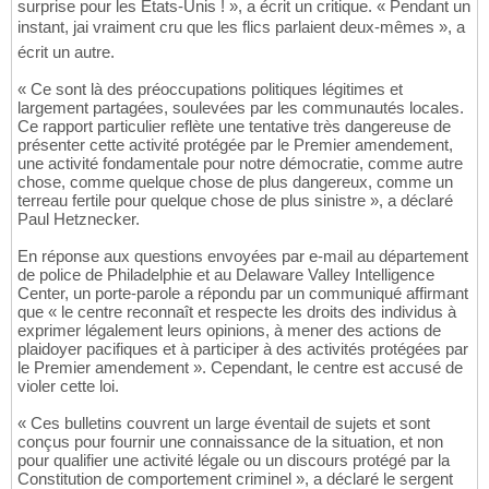
surprise pour les États-Unis ! », a écrit un critique. « Pendant un
instant, jai vraiment cru que les flics parlaient deux-mêmes », a
écrit un autre.
« Ce sont là des préoccupations politiques légitimes et
largement partagées, soulevées par les communautés locales.
Ce rapport particulier reflète une tentative très dangereuse de
présenter cette activité protégée par le Premier amendement,
une activité fondamentale pour notre démocratie, comme autre
chose, comme quelque chose de plus dangereux, comme un
terreau fertile pour quelque chose de plus sinistre », a déclaré
Paul Hetznecker.
En réponse aux questions envoyées par e-mail au département
de police de Philadelphie et au Delaware Valley Intelligence
Center, un porte-parole a répondu par un communiqué affirmant
que « le centre reconnaît et respecte les droits des individus à
exprimer légalement leurs opinions, à mener des actions de
plaidoyer pacifiques et à participer à des activités protégées par
le Premier amendement ». Cependant, le centre est accusé de
violer cette loi.
« Ces bulletins couvrent un large éventail de sujets et sont
conçus pour fournir une connaissance de la situation, et non
pour qualifier une activité légale ou un discours protégé par la
Constitution de comportement criminel », a déclaré le sergent