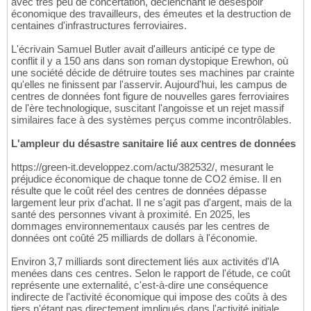
avec très peu de concertation, déclenchant le désespoir
économique des travailleurs, des émeutes et la destruction de
centaines d'infrastructures ferroviaires.
L'écrivain Samuel Butler avait d'ailleurs anticipé ce type de
conflit il y a 150 ans dans son roman dystopique Erewhon, où
une société décide de détruire toutes ses machines par crainte
qu'elles ne finissent par l'asservir. Aujourd'hui, les campus de
centres de données font figure de nouvelles gares ferroviaires
de l'ère technologique, suscitant l'angoisse et un rejet massif
similaires face à des systèmes perçus comme incontrôlables.
L'ampleur du désastre sanitaire lié aux centres de données
https://green-it.developpez.com/actu/382532/, mesurant le
préjudice économique de chaque tonne de CO2 émise. Il en
résulte que le coût réel des centres de données dépasse
largement leur prix d'achat. Il ne s'agit pas d'argent, mais de la
santé des personnes vivant à proximité. En 2025, les
dommages environnementaux causés par les centres de
données ont coûté 25 milliards de dollars à l'économie.
Environ 3,7 milliards sont directement liés aux activités d'IA
menées dans ces centres. Selon le rapport de l'étude, ce coût
représente une externalité, c'est-à-dire une conséquence
indirecte de l'activité économique qui impose des coûts à des
tiers n'étant pas directement impliqués dans l'activité initiale.