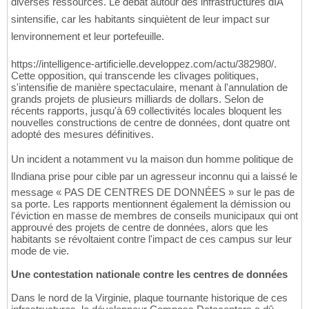
diverses ressources. Le débat autour des infrastructures dIA
sintensifie, car les habitants sinquiètent de leur impact sur
lenvironnement et leur portefeuille.
https://intelligence-artificielle.developpez.com/actu/382980/.
Cette opposition, qui transcende les clivages politiques,
s'intensifie de manière spectaculaire, menant à l'annulation de
grands projets de plusieurs milliards de dollars. Selon de
récents rapports, jusqu'à 69 collectivités locales bloquent les
nouvelles constructions de centre de données, dont quatre ont
adopté des mesures définitives.
Un incident a notamment vu la maison dun homme politique de
lIndiana prise pour cible par un agresseur inconnu qui a laissé le
message « PAS DE CENTRES DE DONNÉES » sur le pas de
sa porte. Les rapports mentionnent également la démission ou
l'éviction en masse de membres de conseils municipaux qui ont
approuvé des projets de centre de données, alors que les
habitants se révoltaient contre l'impact de ces campus sur leur
mode de vie.
Une contestation nationale contre les centres de données
Dans le nord de la Virginie, plaque tournante historique de ces