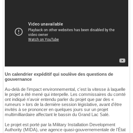
Un calendrier expéditif qui soulève des questions de
gouvernance
Au-delà de l'impact environnemental, c'est la vitesse à laquelle
le projet a été mené qui interpelle. Les commissaires du comté
ont indiqué n'avoir entendu parler du projet que par des «
rumeurs » lors de la dernière session législative, avant d'être
invités à se prononcer en quelques jours sur un projet
multimilliardaire affectant le bassin du Grand Lac Salé.
Le projet est porté par la Military Installation Development
Authority (MIDA), une agence quasi-gouvernementale de l'État