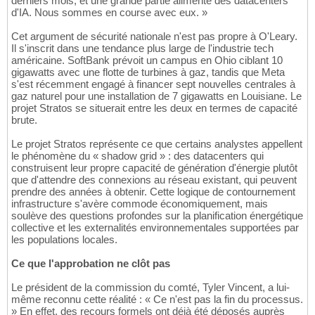
derniers mois, et une grande partie alimente des datacenters
d'IA. Nous sommes en course avec eux. »
Cet argument de sécurité nationale n'est pas propre à O'Leary.
Il s'inscrit dans une tendance plus large de l'industrie tech
américaine. SoftBank prévoit un campus en Ohio ciblant 10
gigawatts avec une flotte de turbines à gaz, tandis que Meta
s'est récemment engagé à financer sept nouvelles centrales à
gaz naturel pour une installation de 7 gigawatts en Louisiane. Le
projet Stratos se situerait entre les deux en termes de capacité
brute.
Le projet Stratos représente ce que certains analystes appellent
le phénomène du « shadow grid » : des datacenters qui
construisent leur propre capacité de génération d'énergie plutôt
que d'attendre des connexions au réseau existant, qui peuvent
prendre des années à obtenir. Cette logique de contournement
infrastructure s'avère commode économiquement, mais
soulève des questions profondes sur la planification énergétique
collective et les externalités environnementales supportées par
les populations locales.
Ce que l'approbation ne clôt pas
Le président de la commission du comté, Tyler Vincent, a lui-
même reconnu cette réalité : « Ce n'est pas la fin du processus.
» En effet, des recours formels ont déjà été déposés auprès