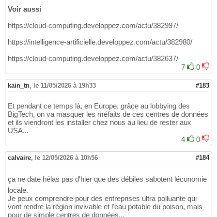
Voir aussi
https://cloud-computing.developpez.com/actu/382997/
https://intelligence-artificielle.developpez.com/actu/382980/
https://cloud-computing.developpez.com/actu/382637/
7
0
kain_tn
,
le 11/05/2026 à 19h33
#183
Et pendant ce temps là, en Europe, grâce au lobbying des
BigTech, on va masquer les méfaits de ces centres de données
et ils viendront les installer chez nous au lieu de rester aux
USA...
4
0
calvaire
,
le 12/05/2026 à 10h56
#184
ça ne date hélas pas d'hier que des débiles sabotent léconomie
locale.
Je peux comprendre pour des entreprises ultra polluante qui
vont rendre la région invivable et l'eau potable du poison, mais
pour de simple centres de données...