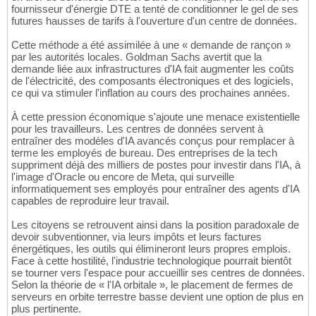
fournisseur d'énergie DTE a tenté de conditionner le gel de ses
futures hausses de tarifs à l'ouverture d'un centre de données.
Cette méthode a été assimilée à une « demande de rançon »
par les autorités locales. Goldman Sachs avertit que la
demande liée aux infrastructures d'IA fait augmenter les coûts
de l'électricité, des composants électroniques et des logiciels,
ce qui va stimuler l'inflation au cours des prochaines années.
À cette pression économique s'ajoute une menace existentielle
pour les travailleurs. Les centres de données servent à
entraîner des modèles d'IA avancés conçus pour remplacer à
terme les employés de bureau. Des entreprises de la tech
suppriment déjà des milliers de postes pour investir dans l'IA, à
l'image d'Oracle ou encore de Meta, qui surveille
informatiquement ses employés pour entraîner des agents d'IA
capables de reproduire leur travail.
Les citoyens se retrouvent ainsi dans la position paradoxale de
devoir subventionner, via leurs impôts et leurs factures
énergétiques, les outils qui élimineront leurs propres emplois.
Face à cette hostilité, l'industrie technologique pourrait bientôt
se tourner vers l'espace pour accueillir ses centres de données.
Selon la théorie de « l'IA orbitale », le placement de fermes de
serveurs en orbite terrestre basse devient une option de plus en
plus pertinente.