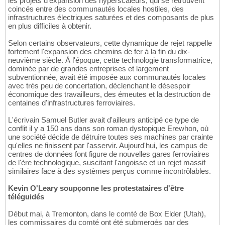
les projets d'expansion des hyperscaleurs, qui se retrouvent
coincés entre des communautés locales hostiles, des
infrastructures électriques saturées et des composants de plus
en plus difficiles à obtenir.
Selon certains observateurs, cette dynamique de rejet rappelle
fortement l'expansion des chemins de fer à la fin du dix-
neuvième siècle. À l'époque, cette technologie transformatrice,
dominée par de grandes entreprises et largement
subventionnée, avait été imposée aux communautés locales
avec très peu de concertation, déclenchant le désespoir
économique des travailleurs, des émeutes et la destruction de
centaines d'infrastructures ferroviaires.
L'écrivain Samuel Butler avait d'ailleurs anticipé ce type de
conflit il y a 150 ans dans son roman dystopique Erewhon, où
une société décide de détruire toutes ses machines par crainte
qu'elles ne finissent par l'asservir. Aujourd'hui, les campus de
centres de données font figure de nouvelles gares ferroviaires
de l'ère technologique, suscitant l'angoisse et un rejet massif
similaires face à des systèmes perçus comme incontrôlables.
Kevin O'Leary soupçonne les protestataires d'être
téléguidés
Début mai, à Tremonton, dans le comté de Box Elder (Utah),
les commissaires du comté ont été submergés par des