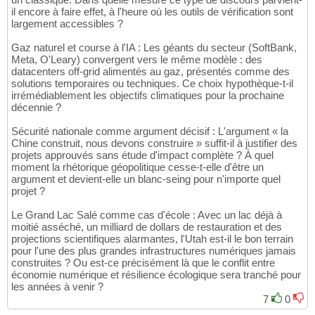
il encore à faire effet, à l'heure où les outils de vérification sont
largement accessibles ?
Gaz naturel et course à l'IA : Les géants du secteur (SoftBank,
Meta, O'Leary) convergent vers le même modèle : des
datacenters off-grid alimentés au gaz, présentés comme des
solutions temporaires ou techniques. Ce choix hypothèque-t-il
irrémédiablement les objectifs climatiques pour la prochaine
décennie ?
Sécurité nationale comme argument décisif : L'argument « la
Chine construit, nous devons construire » suffit-il à justifier des
projets approuvés sans étude d'impact complète ? À quel
moment la rhétorique géopolitique cesse-t-elle d'être un
argument et devient-elle un blanc-seing pour n'importe quel
projet ?
Le Grand Lac Salé comme cas d'école : Avec un lac déjà à
moitié asséché, un milliard de dollars de restauration et des
projections scientifiques alarmantes, l'Utah est-il le bon terrain
pour l'une des plus grandes infrastructures numériques jamais
construites ? Ou est-ce précisément là que le conflit entre
économie numérique et résilience écologique sera tranché pour
les années à venir ?
7
0