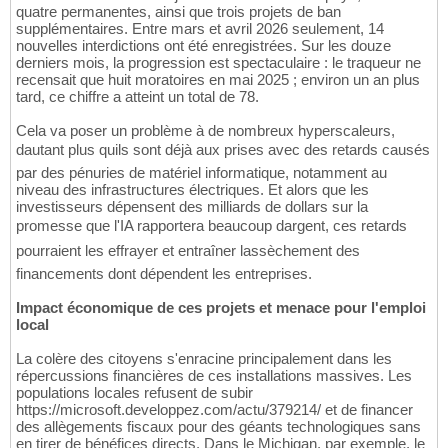
quatre permanentes, ainsi que trois projets de ban
supplémentaires. Entre mars et avril 2026 seulement, 14
nouvelles interdictions ont été enregistrées. Sur les douze
derniers mois, la progression est spectaculaire : le traqueur ne
recensait que huit moratoires en mai 2025 ; environ un an plus
tard, ce chiffre a atteint un total de 78.
Cela va poser un problème à de nombreux hyperscaleurs,
dautant plus quils sont déjà aux prises avec des retards causés
par des pénuries de matériel informatique, notamment au
niveau des infrastructures électriques. Et alors que les
investisseurs dépensent des milliards de dollars sur la
promesse que l'IA rapportera beaucoup dargent, ces retards
pourraient les effrayer et entraîner lassèchement des
financements dont dépendent les entreprises.
Impact économique de ces projets et menace pour l'emploi
local
La colère des citoyens s'enracine principalement dans les
répercussions financières de ces installations massives. Les
populations locales refusent de subir
https://microsoft.developpez.com/actu/379214/ et de financer
des allègements fiscaux pour des géants technologiques sans
en tirer de bénéfices directs. Dans le Michigan, par exemple, le