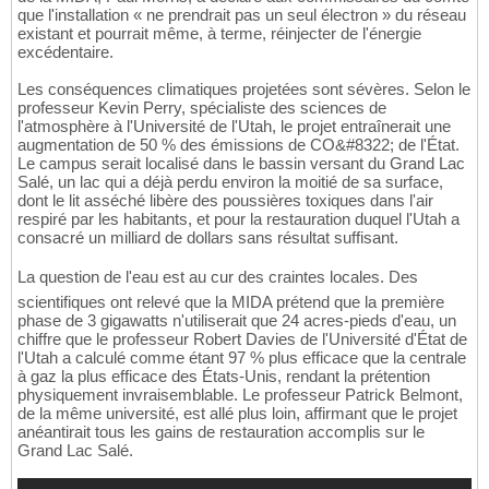
que l'installation « ne prendrait pas un seul électron » du réseau
existant et pourrait même, à terme, réinjecter de l'énergie
excédentaire.
Les conséquences climatiques projetées sont sévères. Selon le
professeur Kevin Perry, spécialiste des sciences de
l'atmosphère à l'Université de l'Utah, le projet entraînerait une
augmentation de 50 % des émissions de CO&#8322; de l'État.
Le campus serait localisé dans le bassin versant du Grand Lac
Salé, un lac qui a déjà perdu environ la moitié de sa surface,
dont le lit asséché libère des poussières toxiques dans l'air
respiré par les habitants, et pour la restauration duquel l'Utah a
consacré un milliard de dollars sans résultat suffisant.
La question de l'eau est au cur des craintes locales. Des
scientifiques ont relevé que la MIDA prétend que la première
phase de 3 gigawatts n'utiliserait que 24 acres-pieds d'eau, un
chiffre que le professeur Robert Davies de l'Université d'État de
l'Utah a calculé comme étant 97 % plus efficace que la centrale
à gaz la plus efficace des États-Unis, rendant la prétention
physiquement invraisemblable. Le professeur Patrick Belmont,
de la même université, est allé plus loin, affirmant que le projet
anéantirait tous les gains de restauration accomplis sur le
Grand Lac Salé.