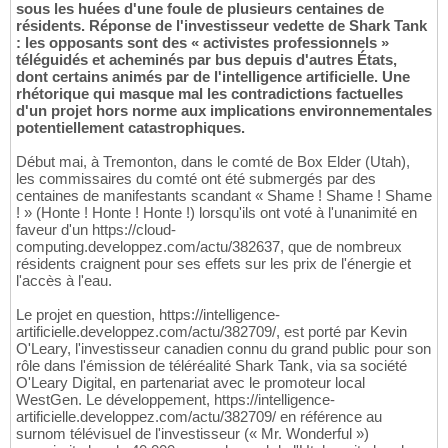
sous les huées d'une foule de plusieurs centaines de
résidents. Réponse de l'investisseur vedette de Shark Tank
: les opposants sont des « activistes professionnels »
téléguidés et acheminés par bus depuis d'autres États,
dont certains animés par de l'intelligence artificielle. Une
rhétorique qui masque mal les contradictions factuelles
d'un projet hors norme aux implications environnementales
potentiellement catastrophiques.
Début mai, à Tremonton, dans le comté de Box Elder (Utah),
les commissaires du comté ont été submergés par des
centaines de manifestants scandant « Shame ! Shame ! Shame
! » (Honte ! Honte ! Honte !) lorsqu'ils ont voté à l'unanimité en
faveur d'un https://cloud-
computing.developpez.com/actu/382637, que de nombreux
résidents craignent pour ses effets sur les prix de l'énergie et
l'accès à l'eau.
Le projet en question, https://intelligence-
artificielle.developpez.com/actu/382709/, est porté par Kevin
O'Leary, l'investisseur canadien connu du grand public pour son
rôle dans l'émission de téléréalité Shark Tank, via sa société
O'Leary Digital, en partenariat avec le promoteur local
WestGen. Le développement, https://intelligence-
artificielle.developpez.com/actu/382709/ en référence au
surnom télévisuel de l'investisseur (« Mr. Wonderful »)