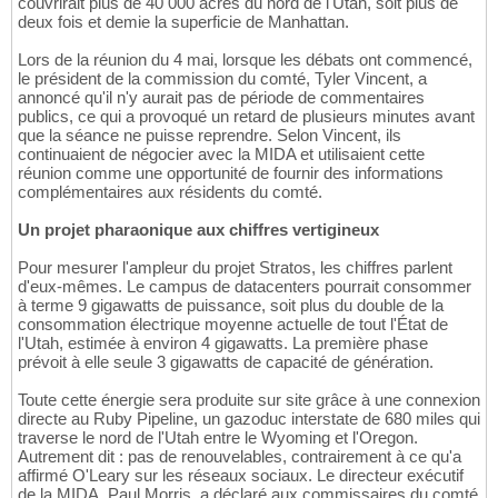
couvrirait plus de 40 000 acres du nord de l'Utah, soit plus de
deux fois et demie la superficie de Manhattan.
Lors de la réunion du 4 mai, lorsque les débats ont commencé,
le président de la commission du comté, Tyler Vincent, a
annoncé qu'il n'y aurait pas de période de commentaires
publics, ce qui a provoqué un retard de plusieurs minutes avant
que la séance ne puisse reprendre. Selon Vincent, ils
continuaient de négocier avec la MIDA et utilisaient cette
réunion comme une opportunité de fournir des informations
complémentaires aux résidents du comté.
Un projet pharaonique aux chiffres vertigineux
Pour mesurer l'ampleur du projet Stratos, les chiffres parlent
d'eux-mêmes. Le campus de datacenters pourrait consommer
à terme 9 gigawatts de puissance, soit plus du double de la
consommation électrique moyenne actuelle de tout l'État de
l'Utah, estimée à environ 4 gigawatts. La première phase
prévoit à elle seule 3 gigawatts de capacité de génération.
Toute cette énergie sera produite sur site grâce à une connexion
directe au Ruby Pipeline, un gazoduc interstate de 680 miles qui
traverse le nord de l'Utah entre le Wyoming et l'Oregon.
Autrement dit : pas de renouvelables, contrairement à ce qu'a
affirmé O'Leary sur les réseaux sociaux. Le directeur exécutif
de la MIDA, Paul Morris, a déclaré aux commissaires du comté