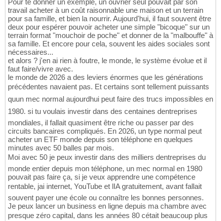
Pour te donner un exemple, un ouvrier seul pouvait par son
travail acheter à un coût raisonnable une maison et un terrain
pour sa famille, et bien la nourrir. Aujourd'hui, il faut souvent être
deux pour espérer pouvoir acheter une simple "bicoque" sur un
terrain format "mouchoir de poche" et donner de la "malbouffe" à
sa famille. Et encore pour cela, souvent les aides sociales sont
nécessaires...
et alors ? j'en ai rien à foutre, le monde, le système évolue et il
faut faire/vivre avec.
le monde de 2026 a des leviers énormes que les générations
précédentes navaient pas. Et certains sont tellement puissants
quun mec normal aujourdhui peut faire des trucs impossibles en
1980. si tu voulais investir dans des centaines dentreprises
mondiales, il fallait quasiment être riche ou passer par des
circuits bancaires compliqués. En 2026, un type normal peut
acheter un ETF monde depuis son téléphone en quelques
minutes avec 50 balles par mois.
Moi avec 50 je peux investir dans des milliers dentreprises du
monde entier depuis mon téléphone, un mec normal en 1980
pouvait pas faire ça, si je veux apprendre une compétence
rentable, jai internet, YouTube et lIA gratuitement, avant fallait
souvent payer une école ou connaître les bonnes personnes.
Je peux lancer un business en ligne depuis ma chambre avec
presque zéro capital, dans les années 80 cétait beaucoup plus