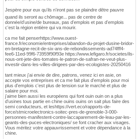
Jespère pour eux qu'ils n'iront pas se plaindre dêtre pauvre
quand ils seront au chômage... pas de centre de
donnée/d'usine/de bureaux, pas d'emplois et pas d'emplois
c'est la région entière qui va mourir.
ca me fait penserhttps://www.ouest-
france.fr/economie/entreprises/abandon-du-projet-dusine-bridor-
en-bretagne-recit-de-six-ans-de-rebondissements-ad74fff4-
fee6-11ed-99f6-73959f90f93e https://www.lefigaro.fr/societes/ils-
nous-ont-jete-des-tomates-le-patron-de-safran-ne-veut-plus-
investir-dans-les-villes-dirigees-par-des-ecologistes-20250416
tant mieux j'ai envie de dire, patrons, venez ici en asie, on
accepte vos entreprises et ca me fait plus d'emplois pour moi
plus d'emplois c'est plus de tension sur le marché et plus de
salaire pour moi.
j'aime bien aussi les européens qui font ouin ouin on a plus
d'usines tous partie en chine ouins ouins on sait plus faire des
semi conducteurs, et leshttps://vert.eco/rapports-de-
force/stmicroelectronics-soitec-pres-de-grenoble-3-000-
personnes-manifestent-contre-laccaparement-de-leau-par-les-
geants-des-puces-electroniques/ se font cracher aux visages.
Vous méritez votre appauvrissement et votre dépendance à la
chine.