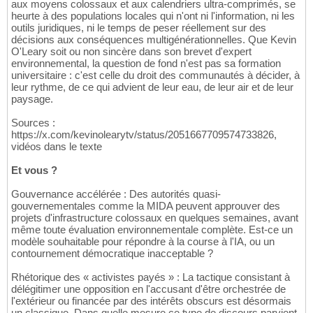
aux moyens colossaux et aux calendriers ultra-comprimés, se
heurte à des populations locales qui n'ont ni l'information, ni les
outils juridiques, ni le temps de peser réellement sur des
décisions aux conséquences multigénérationnelles. Que Kevin
O'Leary soit ou non sincère dans son brevet d'expert
environnemental, la question de fond n'est pas sa formation
universitaire : c'est celle du droit des communautés à décider, à
leur rythme, de ce qui advient de leur eau, de leur air et de leur
paysage.
Sources :
https://x.com/kevinolearytv/status/2051667709574733826,
vidéos dans le texte
Et vous ?
Gouvernance accélérée : Des autorités quasi-
gouvernementales comme la MIDA peuvent approuver des
projets d'infrastructure colossaux en quelques semaines, avant
même toute évaluation environnementale complète. Est-ce un
modèle souhaitable pour répondre à la course à l'IA, ou un
contournement démocratique inacceptable ?
Rhétorique des « activistes payés » : La tactique consistant à
délégitimer une opposition en l'accusant d'être orchestrée de
l'extérieur ou financée par des intérêts obscurs est désormais
un classique. Dans quelle mesure ce type de discours parvient-