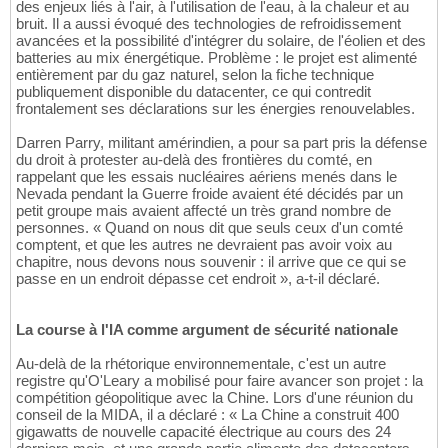
des enjeux liés à l'air, à l'utilisation de l'eau, à la chaleur et au
bruit. Il a aussi évoqué des technologies de refroidissement
avancées et la possibilité d'intégrer du solaire, de l'éolien et des
batteries au mix énergétique. Problème : le projet est alimenté
entièrement par du gaz naturel, selon la fiche technique
publiquement disponible du datacenter, ce qui contredit
frontalement ses déclarations sur les énergies renouvelables.
Darren Parry, militant amérindien, a pour sa part pris la défense
du droit à protester au-delà des frontières du comté, en
rappelant que les essais nucléaires aériens menés dans le
Nevada pendant la Guerre froide avaient été décidés par un
petit groupe mais avaient affecté un très grand nombre de
personnes. « Quand on nous dit que seuls ceux d'un comté
comptent, et que les autres ne devraient pas avoir voix au
chapitre, nous devons nous souvenir : il arrive que ce qui se
passe en un endroit dépasse cet endroit », a-t-il déclaré.
La course à l'IA comme argument de sécurité nationale
Au-delà de la rhétorique environnementale, c'est un autre
registre qu'O'Leary a mobilisé pour faire avancer son projet : la
compétition géopolitique avec la Chine. Lors d'une réunion du
conseil de la MIDA, il a déclaré : « La Chine a construit 400
gigawatts de nouvelle capacité électrique au cours des 24