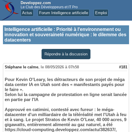
Developpez.com
Le Club des Développeurs et IT Pro
Actus
Forum Intelligence artificielle
Emploi
Intelligence artificielle
:
Priorité à l'environnement ou
innovation et souveraineté numérique : le dilemme des
datacenters
Répondre à la discussion
Stéphane le calme
,
le 08/05/2026 à 07h58
#181
Pour Kevin O'Leary, les détracteurs de son projet de méga
data center IA en Utah sont des « manifestants payés pour
le faire ».
Selon lui la campagne de protestation en ligne serait lancée
en partie par l'IA
Approuvé en catimini, contesté avec fureur : le méga-
datacenter d'un milliardaire de la téléréalité met l'Utah à feu
et à sang. Le projet Stratos de Kevin O'Lear, 40 000 acres, 9
gigawatts, entièrement alimenté au gaz naturel, a été
https://cloud-computing.developpez.com/actu/382637/,