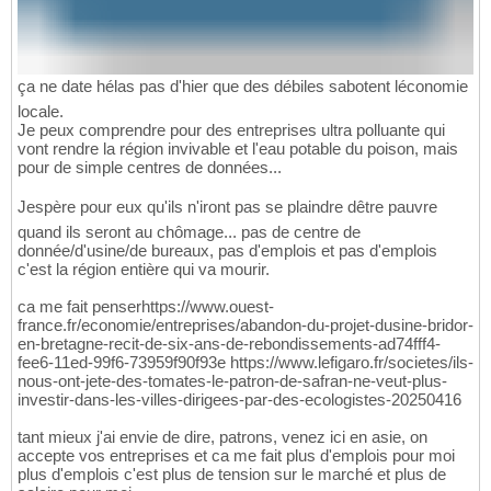
ça ne date hélas pas d'hier que des débiles sabotent léconomie
locale.
Je peux comprendre pour des entreprises ultra polluante qui
vont rendre la région invivable et l'eau potable du poison, mais
pour de simple centres de données...
Jespère pour eux qu'ils n'iront pas se plaindre dêtre pauvre
quand ils seront au chômage... pas de centre de
donnée/d'usine/de bureaux, pas d'emplois et pas d'emplois
c'est la région entière qui va mourir.
ca me fait penserhttps://www.ouest-
france.fr/economie/entreprises/abandon-du-projet-dusine-bridor-
en-bretagne-recit-de-six-ans-de-rebondissements-ad74fff4-
fee6-11ed-99f6-73959f90f93e https://www.lefigaro.fr/societes/ils-
nous-ont-jete-des-tomates-le-patron-de-safran-ne-veut-plus-
investir-dans-les-villes-dirigees-par-des-ecologistes-20250416
tant mieux j'ai envie de dire, patrons, venez ici en asie, on
accepte vos entreprises et ca me fait plus d'emplois pour moi
plus d'emplois c'est plus de tension sur le marché et plus de