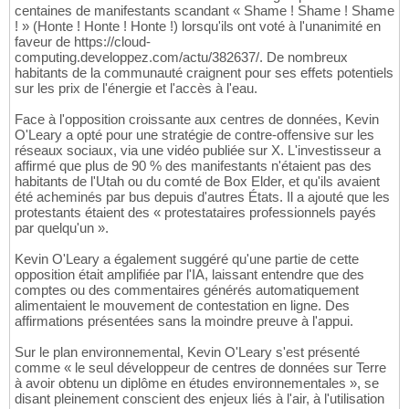
centaines de manifestants scandant « Shame ! Shame ! Shame
! » (Honte ! Honte ! Honte !) lorsqu'ils ont voté à l'unanimité en
faveur de https://cloud-
computing.developpez.com/actu/382637/. De nombreux
habitants de la communauté craignent pour ses effets potentiels
sur les prix de l'énergie et l'accès à l'eau.
Face à l'opposition croissante aux centres de données, Kevin
O'Leary a opté pour une stratégie de contre-offensive sur les
réseaux sociaux, via une vidéo publiée sur X. L'investisseur a
affirmé que plus de 90 % des manifestants n'étaient pas des
habitants de l'Utah ou du comté de Box Elder, et qu'ils avaient
été acheminés par bus depuis d'autres États. Il a ajouté que les
protestants étaient des « protestataires professionnels payés
par quelqu'un ».
Kevin O'Leary a également suggéré qu'une partie de cette
opposition était amplifiée par l'IA, laissant entendre que des
comptes ou des commentaires générés automatiquement
alimentaient le mouvement de contestation en ligne. Des
affirmations présentées sans la moindre preuve à l'appui.
Sur le plan environnemental, Kevin O'Leary s'est présenté
comme « le seul développeur de centres de données sur Terre
à avoir obtenu un diplôme en études environnementales », se
disant pleinement conscient des enjeux liés à l'air, à l'utilisation