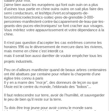
salaire pour moi.
j'aime bien aussi les européens qui font ouin ouin on a plus
d'usines tous partie en chine ouins ouins on sait plus faire des
semi conducteurs, et leshttps://vert.eco/rapports-de-
force/stmicroelectronics-soitec-pres-de-grenoble-3-000-
personnes-manifestent-contre-laccaparement-de-leau-par-les-
geants-des-puces-electroniques/ se font cracher aux visages.
Vous méritez votre appauvrissement et votre dépendance à la
chine.
Il n'est pas question d'accepter les cas extrêmes comme les
horaires 996 ou le déversement de mercure dans les rivieres,
mais meme en chine c'est interdit ca
mais il serait bon aussi darrêter de vouloir empêcher tous les
projets industriels.
Peu on d'ailleurs manifester quand de beaux arbres centenaires
ont été abattues par centaine pour refaire la charpente d'une
église très connu à paris
Il y en a marre des "moi je", des donneurs de leçon ou que
l'Asie est le centre du monde, l'eldorado des "bobos"...
Il faut redescendre sur terre, avoir de l'humilité, et sauvegarder
le peu de bien qu'il reste sur la terre.
Tu dois être trop jeune pour avoir connu le monde sans