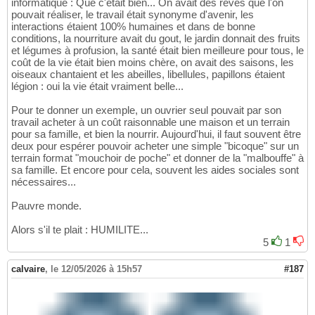
informatique : Que c'était bien... On avait des rêves que l'on
pouvait réaliser, le travail était synonyme d'avenir, les
interactions étaient 100% humaines et dans de bonne
conditions, la nourriture avait du gout, le jardin donnait des fruits
et légumes à profusion, la santé était bien meilleure pour tous, le
coût de la vie était bien moins chère, on avait des saisons, les
oiseaux chantaient et les abeilles, libellules, papillons étaient
légion : oui la vie était vraiment belle...
Pour te donner un exemple, un ouvrier seul pouvait par son
travail acheter à un coût raisonnable une maison et un terrain
pour sa famille, et bien la nourrir. Aujourd'hui, il faut souvent être
deux pour espérer pouvoir acheter une simple "bicoque" sur un
terrain format "mouchoir de poche" et donner de la "malbouffe" à
sa famille. Et encore pour cela, souvent les aides sociales sont
nécessaires...
Pauvre monde.
Alors s'il te plait : HUMILITE...
5
1
calvaire
,
le 12/05/2026 à 15h57
#187