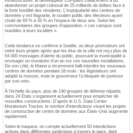
infrastructures, le développeur Compass Datacenters a dû
abandonner un projet colossal de 25 milliards de dollars face à
la forte hostilité des résidents. L'impopularité des centres de
données y est flagrante, le soutien public des électeurs ayant
chuté de 69 % à 35 % en l'espace de deux ans. Selon les
commentaires des groupes d'opposition, « ces campus sont
nuisibles à leurs localités ».
Cette tendance se confirme à Seattle, où deux promoteurs ont
retiré leurs projets après que les élus de la ville ont reçu plus de
54 000 messages d'alerte du public, poussant la municipalité à
envisager un moratoire d'un an sur ces nouvelles installations.
De son côté, le Maine a récemment failli interdire les nouveaux
centres de données pendant 18 mois : les législateurs ont
adopté la mesure, mais le gouverneur l'a bloquée de justesse
par son veto.
À l'échelle du pays, plus de 140 groupes de défense répartis
dans 24 États s'organisent actuellement pour empêcher de
nouvelles constructions. D'après le U.S. Data Center
Moratorium Tracker, le nombre d'interdictions visant les projets
de construction de centre de données aux États-Unis augmente
rapidement.
Selon le traqueur, on compte actuellement 50 interdictions
actives dans différentes juridictions à travers le pays, dont