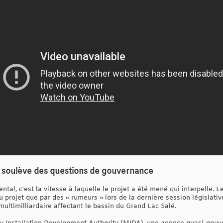
ui soulève des questions de gouvernance
tal, c'est la vitesse à laquelle le projet a été mené qui interpelle.
u projet que par des « rumeurs » lors de la dernière session législativ
multimilliardaire affectant le bassin du Grand Lac Salé.