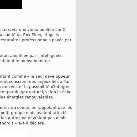
iaux, via une vidéo publiée sur X.
u comté de Box Elder, et qu'ils
otestataires professionnels payés par
tait amplifiée par l'intelligence
entaient le mouvement de
sentant comme « le seul développeur
nt conscient des enjeux liés à l'air,
avancées et la possibilité d'intégrer
ent par du gaz naturel, selon la fiche
les énergies renouvelables.
ntières du comté, en rappelant que les
petit groupe mais avaient affecté
les autres ne devraient pas avoir
droit », a-t-il déclaré.