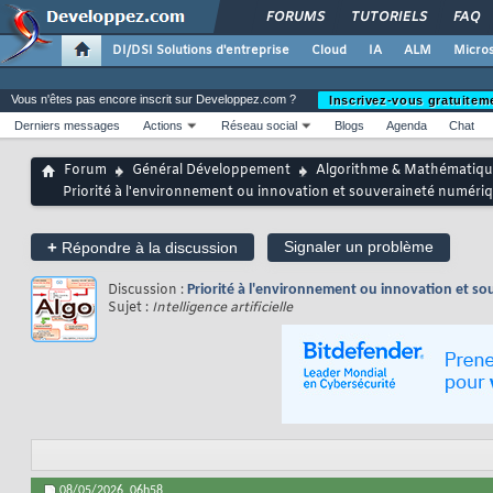
FORUMS
TUTORIELS
FAQ
DI/DSI Solutions d'entreprise
Cloud
IA
ALM
Micros
Vous n'êtes pas encore inscrit sur Developpez.com ?
Inscrivez-vous gratuitem
Derniers messages
Actions
Réseau social
Blogs
Agenda
Chat
Forum
Général Développement
Algorithme & Mathématiqu
Priorité à l'environnement ou innovation et souveraineté numériq
+
Signaler un problème
Répondre à la discussion
Discussion :
Priorité à l'environnement ou innovation et s
Sujet :
Intelligence artificielle
08/05/2026,
06h58