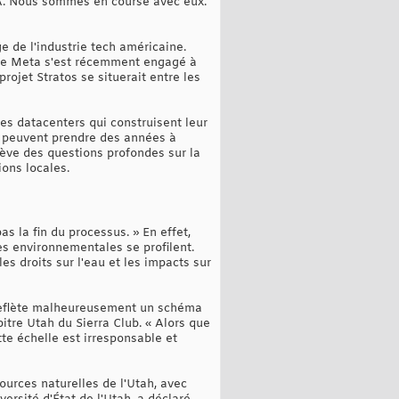
'IA. Nous sommes en course avec eux.
e de l'industrie tech américaine.
 que Meta s'est récemment engagé à
rojet Stratos se situerait entre les
es datacenters qui construisent leur
i peuvent prendre des années à
ève des questions profondes sur la
ions locales.
s la fin du processus. » En effet,
es environnementales se profilent.
es droits sur l'eau et les impacts sur
 reflète malheureusement un schéma
pitre Utah du Sierra Club. « Alors que
te échelle est irresponsable et
sources naturelles de l'Utah, avec