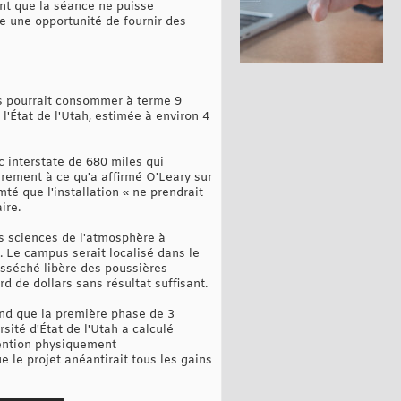
nt que la séance ne puisse
me une opportunité de fournir des
rs pourrait consommer à terme 9
'État de l'Utah, estimée à environ 4
c interstate de 680 miles qui
irement à ce qu'a affirmé O'Leary sur
té que l'installation « ne prendrait
ire.
es sciences de l'atmosphère à
. Le campus serait localisé dans le
 asséché libère des poussières
rd de dollars sans résultat suffisant.
end que la première phase de 3
sité d'État de l'Utah a calculé
tention physiquement
e le projet anéantirait tous les gains