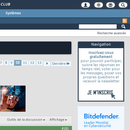
CLUB
Systèmes
Recherche avancée
Navigation
Inscrivez-vous
gratuitement
pour pouvoir participer,
7
8
9
10
11
12
13
Dernière
suivre les réponses en
temps réel, voter pour
les messages, poser vos
propres questions et
recevoir la newsletter
Outils de la discussion
Affichage
#181