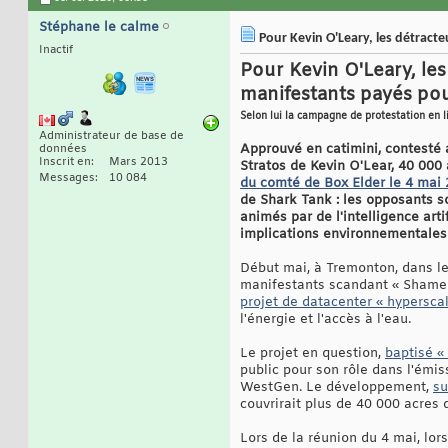
Stéphane le calme
Pour Kevin O'Leary, les détracte
Inactif
Pour Kevin O'Leary, le
manifestants payés pour
Selon lui la campagne de protestation en li
Administrateur de base de
Approuvé en catimini, contesté a
données
Inscrit en
Mars 2013
Stratos de Kevin O'Lear, 40 000
Messages
10 084
du comté de Box Elder le 4 mai
de Shark Tank : les opposants so
animés par de l'intelligence art
implications environnementales
Début mai, à Tremonton, dans l
manifestants scandant « Shame !
projet de datacenter « hyperscale
l'énergie et l'accès à l'eau.
Le projet en question,
baptisé « 
public pour son rôle dans l'émis
WestGen. Le développement,
su
couvrirait plus de 40 000 acres 
Lors de la réunion du 4 mai, lo