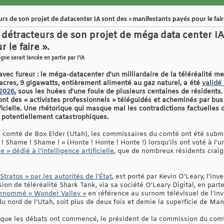
urs de son projet de datacenter IA sont des «manifestants payés pour le fai
s détracteurs de son projet de méga data center IA
 le faire ».
gne serait lancée en partie par l'IA
vec fureur : le méga-datacenter d'un milliardaire de la téléréalité met
 acres, 9 gigawatts, entièrement alimenté au gaz naturel, a été
validé
 2026
, sous les huées d'une foule de plusieurs centaines de résidents.
nt des « activistes professionnels » téléguidés et acheminés par bus 
ificielle. Une rhétorique qui masque mal les contradictions factuelles
 potentiellement catastrophiques.
e comté de Box Elder (Utah), les commissaires du comté ont été subm
 Shame ! Shame ! » (Honte ! Honte ! Honte !) lorsqu'ils ont voté à l'
 » dédié à l'intelligence artificielle
, que de nombreux résidents craign
Stratos » par les autorités de l'État
, est porté par Kevin O'Leary, l'in
sion de téléréalité Shark Tank, via sa société O'Leary Digital, en part
rnommé « Wonder Valley »
en référence au surnom télévisuel de l'inv
du nord de l'Utah, soit plus de deux fois et demie la superficie de Ma
rsque les débats ont commencé, le président de la commission du comté