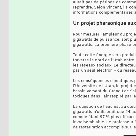
aurait pas de période de commen
reprendre. Selon Vincent, ils co
informations complémentaires a
Un projet pharaonique aux 
Pour mesurer l'ampleur du proje
gigawatts de puissance, soit pl
gigawatts. La première phase pr
Toute cette énergie sera produi
traverse le nord de l'Utah entre
les réseaux sociaux. Le directeu
pas un seul électron » du réseau
Les conséquences climatiques pr
l'Université de l'Utah, le proje
bassin versant du Grand Lac Salé
toxiques dans l'air respiré par l
La question de l'eau est au cœu
gigawatts n'utiliserait que 24 ac
comme étant 97 % plus efficace 
invraisemblable. Le professeur P
de restauration accomplis sur l