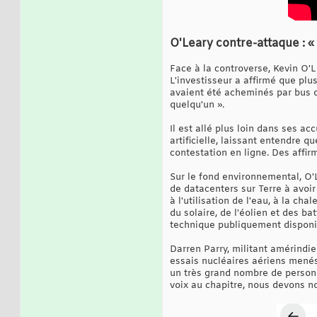
O'Leary contre-attaque : « 
Face à la controverse, Kevin O'L
L'investisseur a affirmé que plu
avaient été acheminés par bus de
quelqu'un ».
Il est allé plus loin dans ses ac
artificielle, laissant entendr
contestation en ligne. Des affir
Sur le fond environnemental, O'
de datacenters sur Terre à avoir
à l'utilisation de l'eau, à la ch
du solaire, de l'éolien et des b
technique publiquement disponib
Darren Parry, militant amérindie
essais nucléaires aériens menés
un très grand nombre de personn
voix au chapitre, nous devons nou