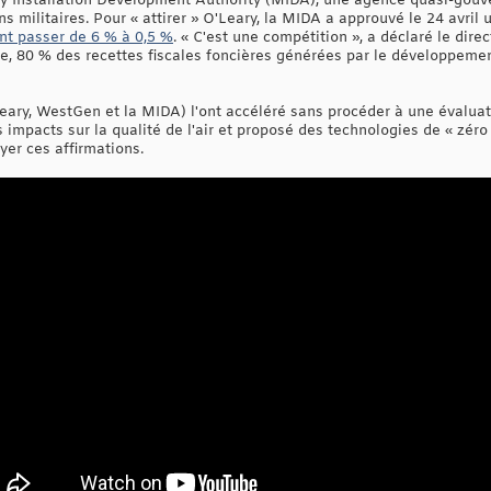
tary Installation Development Authority (MIDA), une agence quasi-gou
s militaires. Pour « attirer » O'Leary, la MIDA a approuvé le 24 avril
ant passer de 6 % à 0,5 %
. « C'est une compétition », a déclaré le dire
tre, 80 % des recettes fiscales foncières générées par le développeme
eary, WestGen et la MIDA) l'ont accéléré sans procéder à une évaluat
es impacts sur la qualité de l'air et proposé des technologies de « zér
yer ces affirmations.