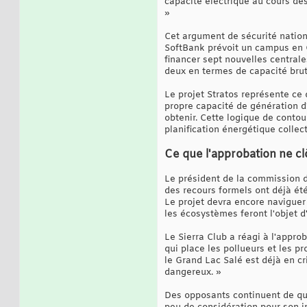
capacité électrique au cours de
»
Cet argument de sécurité nationa
SoftBank prévoit un campus en O
financer sept nouvelles centrale
deux en termes de capacité brut
Le projet Stratos représente ce
propre capacité de génération d
obtenir. Cette logique de cont
planification énergétique collec
Ce que l'approbation ne cl
Le président de la commission du
des recours formels ont déjà été
Le projet devra encore naviguer 
les écosystèmes feront l'objet 
Le Sierra Club a réagi à l'appr
qui place les pollueurs et les p
le Grand Lac Salé est déjà en cr
dangereux. »
Des opposants continuent de qual