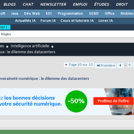
BLOGS
CHAT
NEWSLETTER
EMPLOI
ÉTUDES
DROIT
oft
Java
Dév. Web
EDI
Programmation
SGBD
Office
Mobiles
Actualités IA
Forum IA
Cours et tutoriels IA
Livres IA
ent !
Règles
es
Intelligence artificielle
ue : le dilemme des datacenters
...
Page 10 sur 13
6
Première
ouveraineté numérique : le dilemme des datacenters