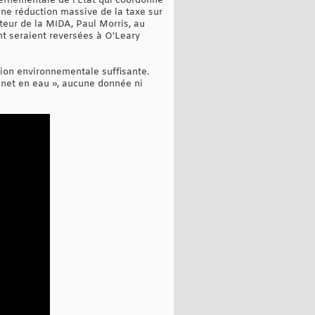
vernementale de l'État qui coordonne
 une réduction massive de la taxe sur
cteur de la MIDA, Paul Morris, au
nt seraient reversées à O'Leary
ion environnementale suffisante.
o net en eau », aucune donnée ni