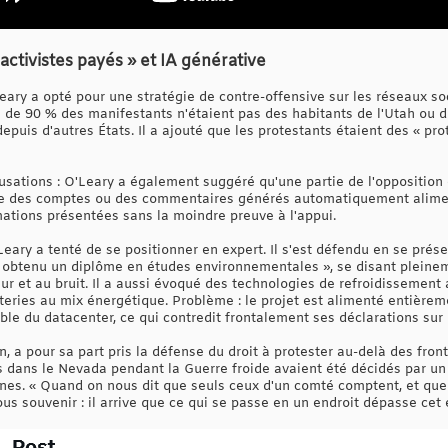
activistes payés » et IA générative
eary a opté pour une stratégie de contre-offensive sur les réseaux soc
s de 90 % des manifestants n'étaient pas des habitants de l'Utah ou d
puis d'autres États. Il a ajouté que les protestants étaient des « pr
cusations : O'Leary a également suggéré qu'une partie de l'opposition é
e que des comptes ou des commentaires générés automatiquement alim
mations présentées sans la moindre preuve à l'appui.
Leary a tenté de se positionner en expert. Il s'est défendu en se pré
 obtenu un diplôme en études environnementales », se disant pleineme
aleur et au bruit. Il a aussi évoqué des technologies de refroidissement 
atteries au mix énergétique. Problème : le projet est alimenté entièrem
le du datacenter, ce qui contredit frontalement ses déclarations sur 
n, a pour sa part pris la défense du droit à protester au-delà des fro
 dans le Nevada pendant la Guerre froide avaient été décidés par un 
es. « Quand on nous dit que seuls ceux d'un comté comptent, et que 
s souvenir : il arrive que ce qui se passe en un endroit dépasse cet en