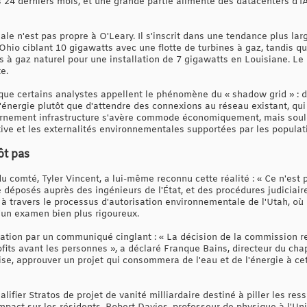
s 24 derniers mois, et une grande partie alimente des datacenters d
le n'est pas propre à O'Leary. Il s'inscrit dans une tendance plus larg
hio ciblant 10 gigawatts avec une flotte de turbines à gaz, tandis
s à gaz naturel pour une installation de 7 gigawatts en Louisiane. Le p
e.
 que certains analystes appellent le phénomène du « shadow grid » : d
'énergie plutôt que d'attendre des connexions au réseau existant, qu
ournement infrastructure s'avère commode économiquement, mais soul
tive et les externalités environnementales supportées par les populat
ôt pas
 comté, Tyler Vincent, a lui-même reconnu cette réalité : « Ce n'est pa
 déposés auprès des ingénieurs de l'État, et des procédures judiciair
à travers le processus d'autorisation environnementale de l'Utah, où l
d'un examen bien plus rigoureux.
obation par un communiqué cinglant : « La décision de la commission
rofits avant les personnes », a déclaré Franque Bains, directeur du cha
ise, approuver un projet qui consommera de l'eau et de l'énergie à cet
ifier Stratos de projet de vanité milliardaire destiné à piller les res