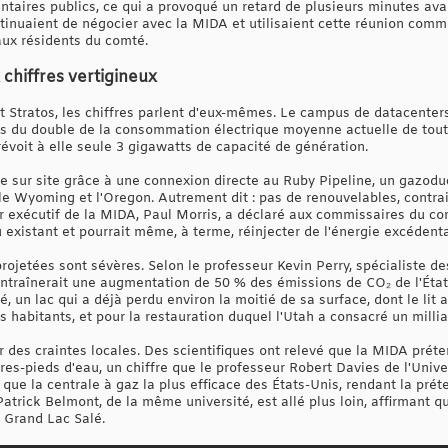
taires publics, ce qui a provoqué un retard de plusieurs minutes ava
ntinuaient de négocier avec la MIDA et utilisaient cette réunion com
ux résidents du comté.
chiffres vertigineux
t Stratos, les chiffres parlent d'eux-mêmes. Le campus de datacente
us du double de la consommation électrique moyenne actuelle de tout l
évoit à elle seule 3 gigawatts de capacité de génération.
te sur site grâce à une connexion directe au Ruby Pipeline, un gazodu
 le Wyoming et l'Oregon. Autrement dit : pas de renouvelables, contra
r exécutif de la MIDA, Paul Morris, a déclaré aux commissaires du com
 existant et pourrait même, à terme, réinjecter de l'énergie excédenta
ojetées sont sévères. Selon le professeur Kevin Perry, spécialiste d
t entraînerait une augmentation de 50 % des émissions de CO₂ de l'État
, un lac qui a déjà perdu environ la moitié de sa surface, dont le lit
es habitants, et pour la restauration duquel l'Utah a consacré un millia
r des craintes locales. Des scientifiques ont relevé que la MIDA prét
res-pieds d'eau, un chiffre que le professeur Robert Davies de l'Univer
que la centrale à gaz la plus efficace des États-Unis, rendant la pré
atrick Belmont, de la même université, est allé plus loin, affirmant qu
e Grand Lac Salé.