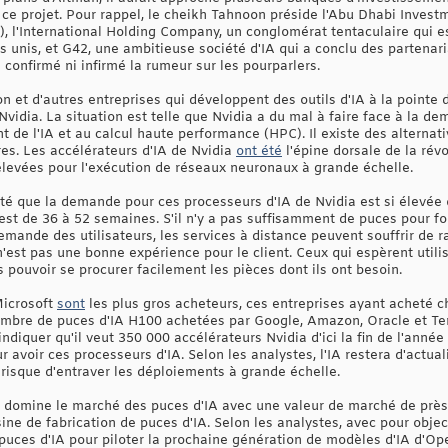
r ce projet. Pour rappel, le cheikh Tahnoon préside l'Abu Dhabi Invest
t), l'International Holding Company, un conglomérat tentaculaire qui
s unis, et G42, une ambitieuse société d'IA qui a conclu des partenar
 confirmé ni infirmé la rumeur sur les pourparlers.
 et d'autres entreprises qui développent des outils d'IA à la pointe 
idia. La situation est telle que Nvidia a du mal à faire face à la d
de l'IA et au calcul haute performance (HPC). Il existe des alternati
es. Les accélérateurs d'IA de Nvidia
ont été
l'épine dorsale de la révol
élevées pour l'exécution de réseaux neuronaux à grande échelle.
té que la demande pour ces processeurs d'IA de Nvidia est si élevée
st de 36 à 52 semaines. S'il n'y a pas suffisamment de puces pour for
emande des utilisateurs, les services à distance peuvent souffrir de 
n'est pas une bonne expérience pour le client. Ceux qui espèrent utilis
s pouvoir se procurer facilement les pièces dont ils ont besoin.
Microsoft
sont
les plus gros acheteurs, ces entreprises ayant acheté
ombre de puces d'IA H100 achetées par Google, Amazon, Oracle et Te
indiquer qu'il veut 350 000 accélérateurs Nvidia d'ici la fin de l'anné
ur avoir ces processeurs d'IA. Selon les analystes, l'IA restera d'actua
 risque d'entraver les déploiements à grande échelle.
i domine le marché des puces d'IA avec une valeur de marché de près d
sine de fabrication de puces d'IA. Selon les analystes, avec pour objec
 puces d'IA pour piloter la prochaine génération de modèles d'IA d'Op