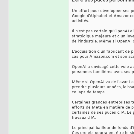
L'ère des puces personnal
Un effort pour développer ses p
Google d'Alphabet et Amazon.com
activités.
Il n'est pas certain qu'OpenAI ai
stratégique majeure et d'un inve
de l'industrie. Même si OpenAI c
L'acquisition d'un fabricant de 
cas pour Amazon.com et son acq
OpenAI a envisagé cette voie au 
personnes familières avec ses pl
Même si OpenAI va de l'avant av
prendre plusieurs années, lais
ce laps de temps.
Certaines grandes entreprises t
efforts de Meta en matière de p
certaines de ses puces d'IA. Le 
travaux d'IA.
Le principal bailleur de fonds 
Ces projets pourraient être le s