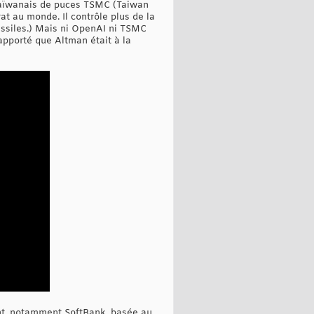
 taïwanais de puces TSMC (Taiwan
t au monde. Il contrôle plus de la
issiles.) Mais ni OpenAI ni TSMC
apporté que Altman était à la
ent, notamment SoftBank, basée au