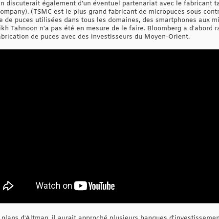
an discuterait également d'un éventuel partenariat avec le fabricant
pany). (TSMC est le plus grand fabricant de micropuces sous contra
e de puces utilisées dans tous les domaines, des smartphones aux m
eikh Tahnoon n'a pas été en mesure de le faire. Bloomberg a d'abord r
abrication de puces avec des investisseurs du Moyen-Orient.
 plans d'Altman, il aurait approché plusieurs banques d'investissem