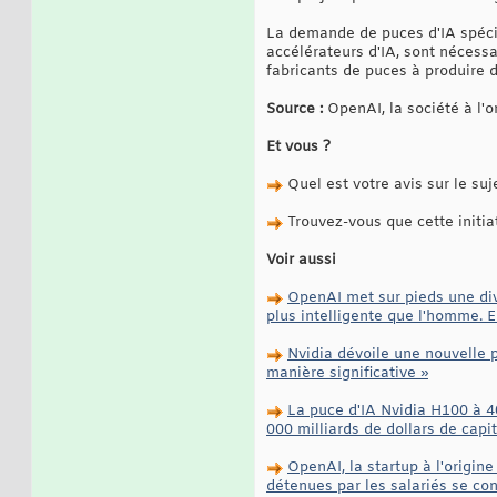
La demande de puces d'IA spécia
accélérateurs d'IA, sont nécessa
fabricants de puces à produire d
Source :
OpenAI, la société à l'
Et vous ?
Quel est votre avis sur le suj
Trouvez-vous que cette initia
Voir aussi
OpenAI met sur pieds une div
plus intelligente que l'homme. El
Nvidia dévoile une nouvelle 
manière significative »
La puce d'IA Nvidia H100 à 4
000 milliards de dollars de capi
OpenAI, la startup à l'origine
détenues par les salariés se con