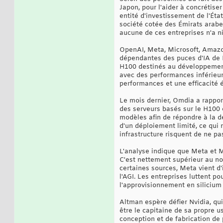
Japon, pour l'aider à concrétise
entité d'investissement de l'Éta
société cotée des Émirats arabe
aucune de ces entreprises n'a ni
OpenAI, Meta, Microsoft, Amazon
dépendantes des puces d'IA de Nv
H100 destinés au développement 
avec des performances inférieur
performances et une efficacité 
Le mois dernier, Omdia a rappor
des serveurs basés sur le H100 e
modèles afin de répondre à la d
d'un déploiement limité, ce qui 
infrastructure risquent de ne pa
L'analyse indique que Meta et 
C'est nettement supérieur au n
certaines sources, Meta vient d'
l'AGI. Les entreprises luttent po
l'approvisionnement en silicium
Altman espère défier Nvidia, qu
être le capitaine de sa propre u
conception et de fabrication de