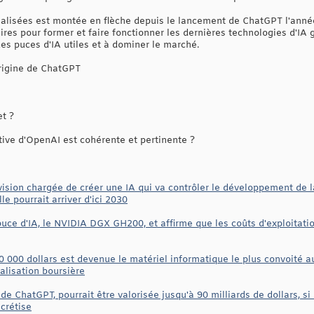
lisées est montée en flèche depuis le lancement de ChatGPT l'année
ires pour former et faire fonctionner les dernières technologies d'IA 
es puces d'IA utiles et à dominer le marché.
origine de ChatGPT
et ?
tive d'OpenAI est cohérente et pertinente ?
ision chargée de créer une IA qui va contrôler le développement de l
le pourrait arriver d'ici 2030
puce d'IA, le NVIDIA DGX GH200, et affirme que les coûts d'exploitati
0 000 dollars est devenue le matériel informatique le plus convoité 
talisation boursière
 de ChatGPT, pourrait être valorisée jusqu'à 90 milliards de dollars, si
crétise