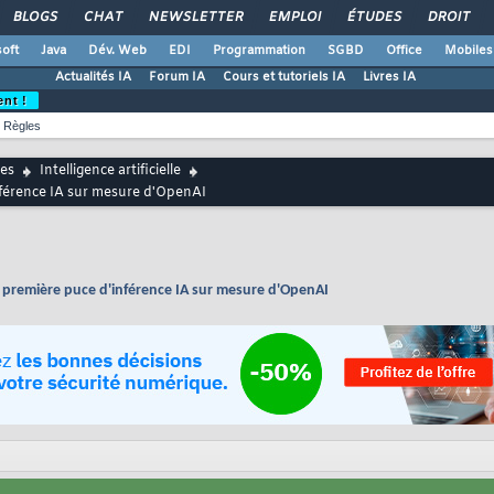
BLOGS
CHAT
NEWSLETTER
EMPLOI
ÉTUDES
DROIT
oft
Java
Dév. Web
EDI
Programmation
SGBD
Office
Mobiles
Actualités IA
Forum IA
Cours et tutoriels IA
Livres IA
ent !
Règles
es
Intelligence artificielle
nférence IA sur mesure d'OpenAI
 première puce d'inférence IA sur mesure d'OpenAI