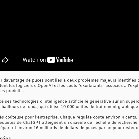
ir davantage de puces sont liés à deux problèmes majeurs identifiés 
nt les logiciels d'OpenAI et les coûts "exorbitants" associés à l'exp
ses produits.
ses technologies d'intelligence artificielle générative sur un superc
x bailleurs de fonds, qui utilise 10 000 unités de traitement graphiqu
rès coûteuse pour l'entreprise. Chaque requête coûte environ 4 cents,
 requêtes de ChatGPT atteignent un dixième de l'échelle de recherche 
épart et environ 16 milliards de dollars de puces par an pour rester o