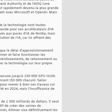
ment Authority et de l'ADQ (une
 est rapidement devenu la plus grande
iats avec Microsoft et OpenAI. Mais
de la technologie sont toutes
emande pour ses accélérateurs d'IA
ves aux puces d'IA de Nvidia, mais
ution de l'IA, car ils offrent des
 que le délai d'approvisionnement
mer et faire fonctionner les
ralentissements, de rationnement ou
er la technologie sur leur propre
 chacune jusqu'à 150 000 GPU H100.
ncent (50 000 chacun). Selon
e pour mener à bien ses travaux sur
lité en 2024, mais l'insuffisance de
e 1 500 milliards de dollars. Il veut
tif de créer des usines de
enAI, Altman vise définitivement les