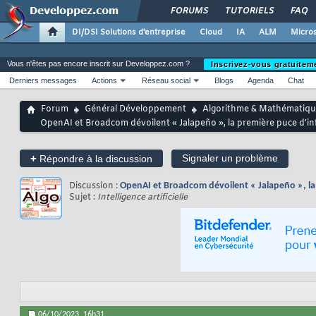
FORUMS
TUTORIELS
FAQ
DI/DSI Solutions d'entreprise
Cloud
IA
ALM
Micros
Vous n'êtes pas encore inscrit sur Developpez.com ?
Inscrivez-vous gratuitem
Derniers messages
Actions
Réseau social
Blogs
Agenda
Chat
Forum
Général Développement
Algorithme & Mathématiqu
OpenAI et Broadcom dévoilent « Jalapeño », la première puce d'i
+
Signaler un problème
Répondre à la discussion
Discussion :
OpenAI et Broadcom dévoilent « Jalapeño », la
Sujet :
Intelligence artificielle
06/10/2023,
16h31