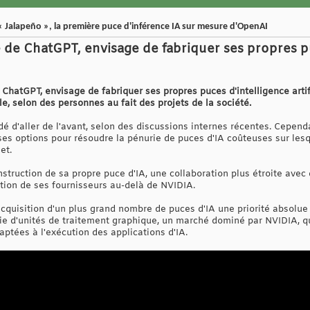
Jalapeño », la première puce d'inférence IA sur mesure d'OpenAI
e de ChatGPT, envisage de fabriquer ses propres p
 ChatGPT, envisage de fabriquer ses propres puces d'intelligence artifi
le, selon des personnes au fait des projets de la société.
dé d'aller de l'avant, selon des discussions internes récentes. Cepen
rses options pour résoudre la pénurie de puces d'IA coûteuses sur les
et.
truction de sa propre puce d'IA, une collaboration plus étroite avec 
ation de ses fournisseurs au-delà de NVIDIA.
quisition d'un plus grand nombre de puces d'IA une priorité absolue po
ie d'unités de traitement graphique, un marché dominé par NVIDIA, q
ptées à l'exécution des applications d'IA.