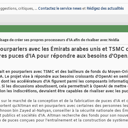
gestions, critiques, ...
Contactez le service news
et
Rédigez des actualités
ge de créer ses propres processeurs d'IA afin de rivaliser avec Nvidia
ourparlers avec les Émirats arabes unis et TSMC d
pres puces d'IA pour répondre aux besoins d'Open
t en pourparlers avec TSMC et des bailleurs de fonds du Moyen-Orien
'IA. Le projet vise à répondre aux besoins croissants d'OpenAI en sem
 dont les accélérateurs d'IA figurent parmi les composants informatiq
. Si les discussions aboutissent, cela permettrait à OpenAI de mettre
lon les indiscrétions, devraient être capables de rivaliser avec les pu
sur le marché de la conception et de la fabrication de puces d'IA et 
ortent qu'Altman est en pourparlers avec certaines des personnes les 
hnoon bin Zayed al-Nahyan, conseiller à la sécurité nationale des Ém
t publics et sociétés d'IA. Altman recherche des fonds pour son nouv
 de puces conçues pour l'entraînement et la construction de systèmes