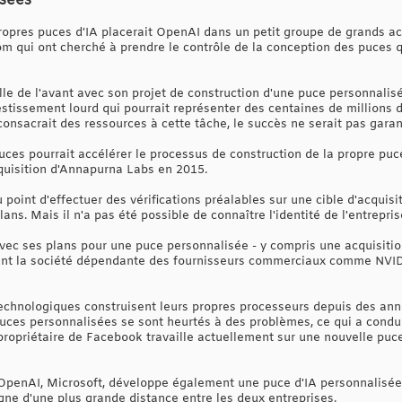
isées
ropres puces d'IA placerait OpenAI dans un petit groupe de grands ac
 qui ont cherché à prendre le contrôle de la conception des puces 
lle de l'avant avec son projet de construction d'une puce personnalisée.
stissement lourd qui pourrait représenter des centaines de millions d
onsacrait des ressources à cette tâche, le succès ne serait pas garan
puces pourrait accélérer le processus de construction de la propre pu
uisition d'Annapurna Labs en 2015.
point d'effectuer des vérifications préalables sur une cible d'acquisit
ans. Mais il n'a pas été possible de connaître l'identité de l'entrepr
ec ses plans pour une puce personnalisée - y compris une acquisition 
sant la société dépendante des fournisseurs commerciaux comme NVI
echnologiques construisent leurs propres processeurs depuis des anné
uces personnalisées se sont heurtés à des problèmes, ce qui a conduit
propriétaire de Facebook travaille actuellement sur une nouvelle puce
d'OpenAI, Microsoft, développe également une puce d'IA personnalisée 
igne d'une plus grande distance entre les deux entreprises.