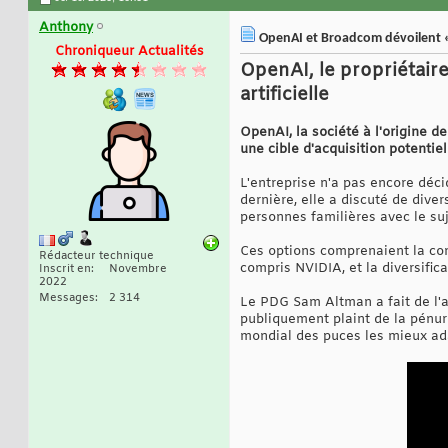
Anthony
OpenAI et Broadcom dévoilent « 
Chroniqueur Actualités
OpenAI, le propriétair
artificielle
OpenAI, la société à l'origine de
une cible d'acquisition potentiel
L'entreprise n'a pas encore déci
dernière, elle a discuté de dive
personnes familières avec le suj
Ces options comprenaient la cons
Rédacteur technique
compris NVIDIA, et la diversific
Inscrit en
Novembre
2022
Messages
2 314
Le PDG Sam Altman a fait de l'ac
publiquement plaint de la pénur
mondial des puces les mieux ada