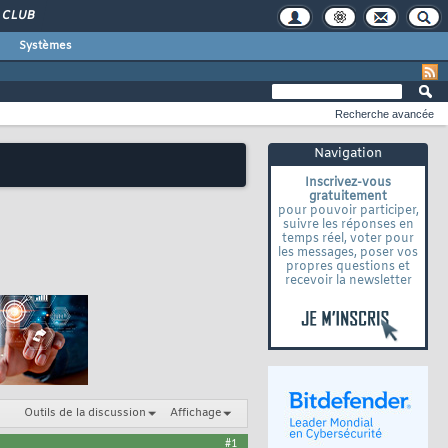
CLUB
Systèmes
Recherche avancée
Navigation
Inscrivez-vous
gratuitement
pour pouvoir participer,
suivre les réponses en
temps réel, voter pour
les messages, poser vos
propres questions et
recevoir la newsletter
Outils de la discussion
Affichage
#1