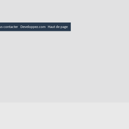
s contacter
Developpez.com
Haut de page