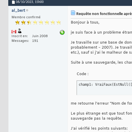
06/10/2023,
15h00
al_bert
Requête non fonctionnelle apr
Membre confirmé
Bonjour à tous,
je suis face à un problème étran
Inscrit en
Juin 2008
Messages
191
Je travaille sur une base de do
probablement ~ 2007). Je travail
etc.), sauf si j'ai le malheur d
Suite à une sauvegarde, les cha
Code :
champ1: VraiFaux
(
EstNull
(
me retourne l'erreur "Nom de fon
Le plus étrange est que tout fo
sauvegarde pas la requête.
J'ai vérifié les points suivants: