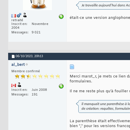
Je travaille aujourd'hui dans A
était-ce une version anglophone
retraité
Inscrit en
Novembre
2004
Messages
9 021
06/10/2023,
20h13
al_bert
Membre confirmé
Merci marot_r, je mets ce lien 
formulaires.
Inscrit en
Juin 2008
Il ne me reste plus qu'à fouiller
Messages
191
il manquait une parenthèse à la f
de création: requêtes, formulair
La parenthèse était effectivemen
bien "," pour les versions franc