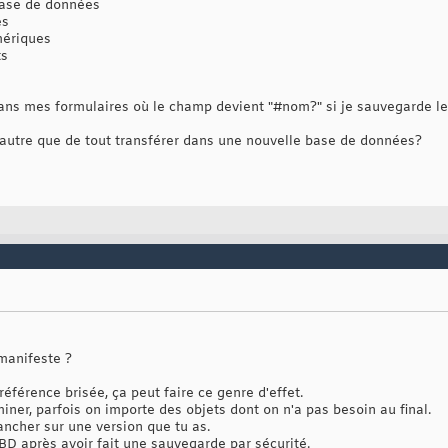
base de données
es
mériques
ts
ns mes formulaires où le champ devient "#nom?" si je sauvegarde le 
autre que de tout transférer dans une nouvelle base de données?
 manifeste ?
 référence brisée, ça peut faire ce genre d'effet.
liminer, parfois on importe des objets dont on n'a pas besoin au final.
rancher sur une version que tu as.
BD après avoir fait une sauvegarde par sécurité.