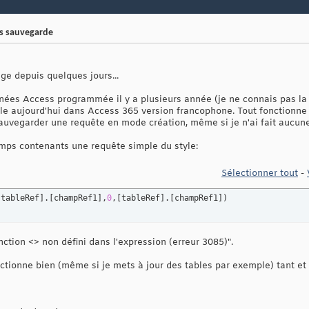
ès sauvegarde
ge depuis quelques jours...
nnées Access programmée il y a plusieurs année (je ne connais pas la 
le aujourd'hui dans Access 365 version francophone. Tout fonctionne b
e sauvegarder une requête en mode création, même si je n'ai fait aucun
mps contenants une requête simple du style:
Sélectionner tout
-
[
tableRef
]
.
[
champRef1
]
,
0
,
[
tableRef
]
.
[
champRef1
]
)
ction <> non défini dans l'expression (erreur 3085)".
nctionne bien (même si je mets à jour des tables par exemple) tant et