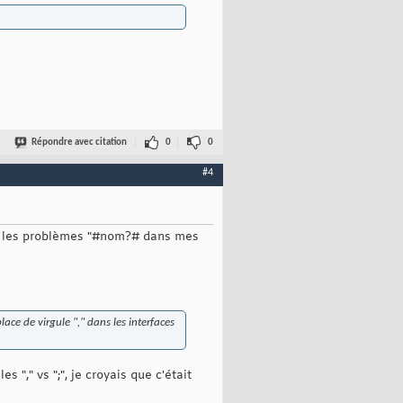
Répondre avec citation
0
0
#4
ous les problèmes "#nom?# dans mes
place de virgule "," dans les interfaces
"," vs ";", je croyais que c'était