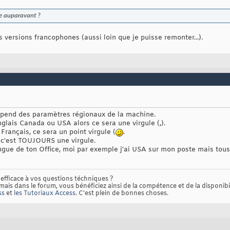
ne auparavant ?
 versions francophones (aussi loin que je puisse remonter...).
pend des paramètres régionaux de la machine.
glais Canada ou USA alors ce sera une virgule (,).
rançais, ce sera un point virgule (
.
c'est TOUJOURS une virgule.
angue de ton Office, moi par exemple j'ai USA sur mon poste mais tou
efficace à vos questions téchniques ?
ais dans le forum, vous bénéficiez ainsi de la compétence et de la disponibil
ss
et
les Tutoriaux Access
. C'est plein de bonnes choses.