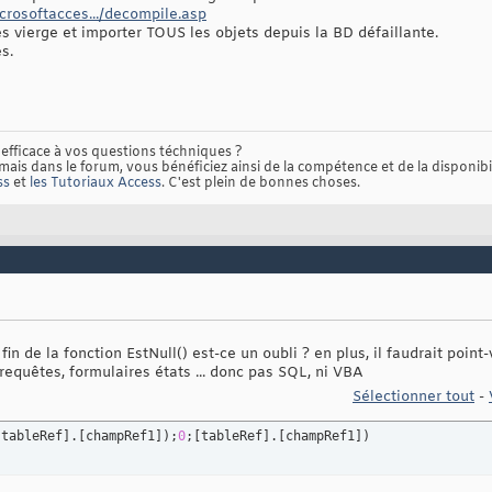
rosoftacces.../decompile.asp
 vierge et importer TOUS les objets depuis la BD défaillante.
s.
efficace à vos questions téchniques ?
ais dans le forum, vous bénéficiez ainsi de la compétence et de la disponibil
ss
et
les Tutoriaux Access
. C'est plein de bonnes choses.
n de la fonction EstNull() est-ce un oubli ? en plus, il faudrait point-vi
 requêtes, formulaires états ... donc pas SQL, ni VBA
Sélectionner tout
-
[
tableRef
]
.
[
champRef1
]
)
;
0
;
[
tableRef
]
.
[
champRef1
]
)