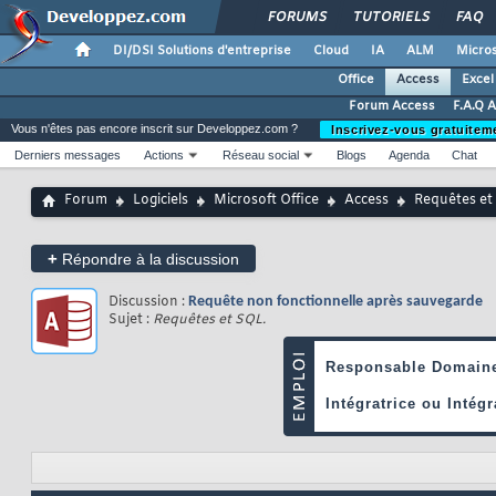
FORUMS
TUTORIELS
FAQ
DI/DSI Solutions d'entreprise
Cloud
IA
ALM
Micros
Office
Access
Excel
Forum Access
F.A.Q 
Vous n'êtes pas encore inscrit sur Developpez.com ?
Inscrivez-vous gratuitem
Derniers messages
Actions
Réseau social
Blogs
Agenda
Chat
Forum
Logiciels
Microsoft Office
Access
Requêtes et
+
Répondre à la discussion
Discussion :
Requête non fonctionnelle après sauvegarde
Sujet :
Requêtes et SQL.