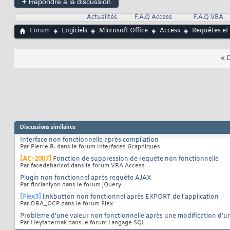
+
Répondre à la discussion
Actualités
F.A.Q Access
F.A.Q VBA
Forum
Logiciels
Microsoft Office
Access
Requêtes et
«
D
Discussions similaires
Interface non fonctionnelle après compilation
Par Pierre B. dans le forum Interfaces Graphiques
[AC-2007]
Fonction de suppression de requête non fonctionnelle
Par facedeharicot dans le forum VBA Access
Plugin non fonctionnel après requête AJAX
Par florianlyon dans le forum jQuery
[Flex3]
linkbutton non fonctionnel après EXPORT de l'application
Par DBA_OCP dans le forum Flex
Problème d'une valeur non fonctionnelle après une modification d'u
Par Heytabernak dans le forum Langage SQL