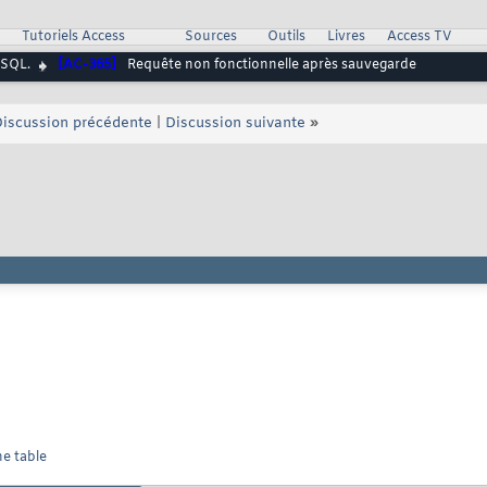
Tutoriels Access
Sources
Outils
Livres
Access TV
 SQL.
[AC-365]
Requête non fonctionnelle après sauvegarde
iscussion précédente
|
Discussion suivante
»
ne table