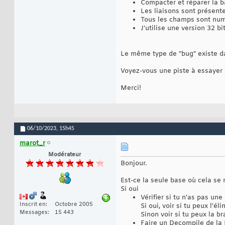
Compacter et réparer la 
Les liaisons sont présent
Tous les champs sont nu
J'utilise une version 32 bi
Le même type de "bug" existe da
Voyez-vous une piste à essayer 
Merci!
06/10/2023,
15h45
marot_r
Modérateur
Bonjour.
Est-ce la seule base où cela se
Si oui
Vérifier si tu n'as pas une
Inscrit en
Octobre 2005
Si oui, voir si tu peux l'é
Messages
15 443
Sinon voir si tu peux la b
Faire un Decompile de la 