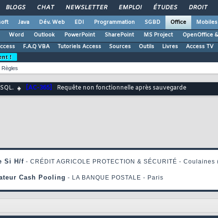
BLOGS
CHAT
NEWSLETTER
EMPLOI
ÉTUDES
DROIT
oft
Java
Dév. Web
EDI
Programmation
SGBD
Office
Mobiles
Word
Outlook
PowerPoint
SharePoint
MS Project
OpenOffice &
Access
F.A.Q VBA
Tutoriels Access
Sources
Outils
Livres
Access TV
ent !
Règles
 SQL.
[AC-365]
Requête non fonctionnelle après sauvegarde