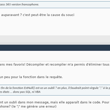
ccess 365 version francophone.
 auparavant ? c'est peut-être la cause du souci
dans mes favoris! Décompiler et recompiler m'a permis d'éliminer t
 un peu pour la fonction dans le requête.
in de la fonction EstNull() est-ce un oubli ? en plus, il faudrait point-virgule ";" à la 
es états ... donc pas SQL, ni VBA
t un oubli dans mon message, mais elle apparaît dans le code. Pour les 
ophone? (le ";" me génère une erreur)