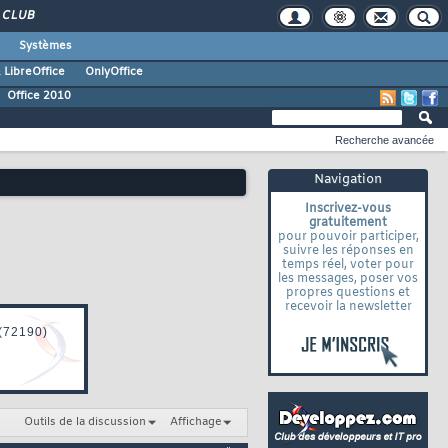
CLUB
Systèmes
 LibreOffice
OnlyOffice
Office 2010
Recherche avancée
Navigation
Inscrivez-vous
gratuitement
pour pouvoir participer,
suivre les réponses en
temps réel, voter pour
les messages, poser vos
propres questions et
recevoir la newsletter
Outils de la discussion
Affichage