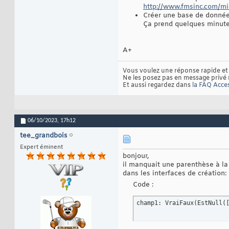
http://www.fmsinc.com/mic
Créer une base de données
Ça prend quelques minute
A+
Vous voulez une réponse rapide et 
Ne les posez pas en message privé m
Et aussi regardez dans
la FAQ Acce
06/10/2023,
17h12
tee_grandbois
Expert éminent
bonjour,
il manquait une parenthèse à la fi
dans les interfaces de création:
Code :
champ1: VraiFaux
(
EstNull
(