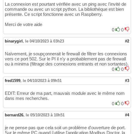
La connexion est pourtant vérifiée avec un ping avec l'invité de
commande ou avec un script python. La bibliothéque est bien
présente. Ce script fonctionne avec un Raspberry.
Merci de votre aide
0
0
binarygirl
,
le 04/10/2023 à 03h23
#2
Naïvement, je soupçonnerait le firewall de filtrer les connexions
vers ce port 502. Sur le PI il n'y a probablement pas de firewall
ou à minima (filtrage des connexions entrants et non sortantes).
0
0
fred1599
,
le 04/10/2023 à 09h51
#3
EDIT: Erreur de ma part, mauvais module avec le même nom
dans mes recherches.
0
0
bernard26
,
le 05/10/2023 à 10h51
#4
je ne pense pas que cela soit un problème d'ouverture de port.
Sur le même PC quand j'utilise l'application Modbus Doctor, la