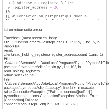
# Adresse du registre à lire
8
register_address = 
26
9
10
# Connexion au périphérique Modbus
11
client = ModbusTcpClient
(
ip_address,port
)
12
13
# Lire la valeur du registre
14
j'ai en retour cette erreur
result = client.read_holding_registers
(
regis
15
Traceback (most recent call last):
16
File "C:\Users\Bernard\Desktop\Test 1 TCP IP.py", line 15, in
17
<module>
18
result =
if
 result.isError
(
)
:

19
client.read_holding_registers(register_address,count=1,unit=1)
print
(
"Erreur lors de la lecture du reg
20
File
else
:

21
"C:\Users\Bernard\AppData\Local\Programs\Python\Python310\lib\
print
(
"Réponse complète:"
,result
)
22
packages\pymodbus\client\mixin.py", line 102, in
if
 len 
(
result.registers
)
>
0
:

23
read_holding_registers
        value = result.registers
[
0
]
24
return self.execute(
print
(
f
"Valeur du registre{register_
25
File
26
"C:\Users\Bernard\AppData\Local\Programs\Python\Python310\lib\
else
:

27
packages\pymodbus\client\base.py", line 179, in execute
print
(
"Aucune donnée de registre t
28
raise ConnectionException(f"Failed to connect[{self!s}]")
29
pymodbus.exceptions.ConnectionException: Modbus Error:
30
[Connection] Failed to
# Fermer la connexion
31
connect[ModbusTcpClient(192.168.1.151:502)]
client.close
(
)
32