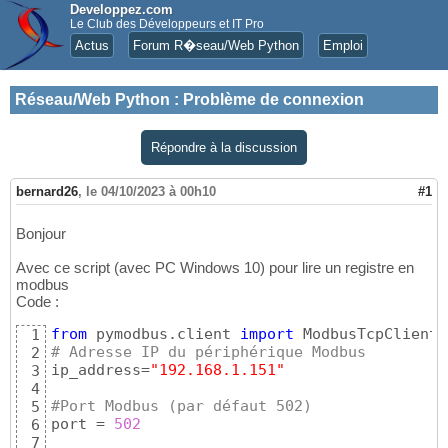
Developpez.com
Le Club des Développeurs et IT Pro
Actus
Forum R�seau/Web Python
Emploi
Réseau/Web Python
:
Problème de connexion
Répondre à la discussion
bernard26
,
le 04/10/2023 à 00h10
#1
Bonjour
Avec ce script (avec PC Windows 10) pour lire un registre en
modbus
Code :
from
 pymodbus.client 
import
1
# Adresse IP du périphérique Modbus
2
ip_address=
"192.168.1.151"
3
4
#Port Modbus (par défaut 502)
5
port = 
502
6
7