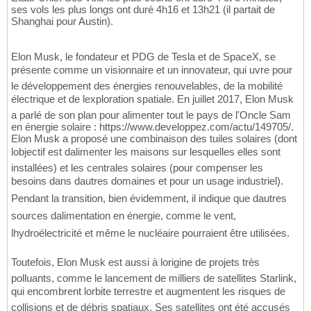
ses vols les plus longs ont duré 4h16 et 13h21 (il partait de
Shanghai pour Austin).
Elon Musk, le fondateur et PDG de Tesla et de SpaceX, se
présente comme un visionnaire et un innovateur, qui uvre pour
le développement des énergies renouvelables, de la mobilité
électrique et de lexploration spatiale. En juillet 2017, Elon Musk
a parlé de son plan pour alimenter tout le pays de l'Oncle Sam
en énergie solaire : https://www.developpez.com/actu/149705/.
Elon Musk a proposé une combinaison des tuiles solaires (dont
lobjectif est dalimenter les maisons sur lesquelles elles sont
installées) et les centrales solaires (pour compenser les
besoins dans dautres domaines et pour un usage industriel).
Pendant la transition, bien évidemment, il indique que dautres
sources dalimentation en énergie, comme le vent,
lhydroélectricité et même le nucléaire pourraient être utilisées.
Toutefois, Elon Musk est aussi à lorigine de projets très
polluants, comme le lancement de milliers de satellites Starlink,
qui encombrent lorbite terrestre et augmentent les risques de
collisions et de débris spatiaux. Ses satellites ont été accusés