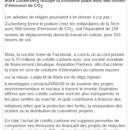
Mark Zuckerberg occupe la troisième place avec 666 tonnes
d'émission de CO
2
Les adeptes de religion pourraient s'en donner à cur joie :
Zuckerberg ferme le podium chez les milliardaires de la Tech
avec 666 tonnes d'émission de CO
, soit l'équivalent de 158
2
années de déplacements domicile-travail en voiture, pour 333
heures de vol.
Meta, la société mère de Facebook, a conclu un accord portant
sur 6,75 millions de crédits carbone avec une société mondiale
de financement climatique, Aspiration Partners, afin d'accélérer
la mise en uvre de solutions d'élimination du carbone basées
sur la nature. Lobjectif de Meta est de https://green-
it.developpez.com/actu/345539/ et de soutenir des projets
environnementaux et sociaux à travers le monde. Aspiration
affirme que ses crédits carbone sont les plus transparents et
les plus vérifiés du marché, et quils contribuent à financer des
initiatives telles que la protection des forêts, la restauration des
océans ou la distribution de cuisinières propres.
En clair, l'achat de crédits carbone est supposé permettre de
compenser ses émissions en finançant des projets de réduction