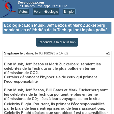
Developpez.com
Le Club des Développeurs et IT Pro
Actus
Forum �cologie
Emploi
Écologie
:
Elon Musk, Jeff Bezos et Mark Zuckerberg
seraient les célébrités de la Tech qui ont le plus pollué
Répondre à la discussion
Stéphane le calme
,
le 03/10/2023 à 14h52
#1
Elon Musk, Jeff Bezos et Mark Zuckerberg seraient les
célébrités de la Tech qui ont le plus pollué en terme
d'émission de CO2.
Certains dénoncent l'hypocrisie de ceux qui prônent
l'écoresponsabilité
Elon Musk, Jeff Bezos, Bill Gates et Mark Zuckerberg sont
les célébrités de la Tech qui polluent le plus en terme
d'émissions de C0
liées à leurs voyages, selon le site
2
Celebrity Flight. Pourtant, ils prônent l'écoresponsabilité
par le biais de leurs entreprises ou de leurs associations.
Celebrity Flight déclare que son objectif est de sensibiliser