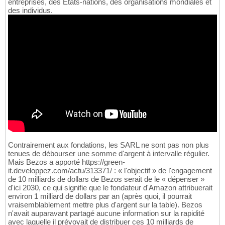
entreprises, des États-nations, des organisations mondiales et
des individus.
Contrairement aux fondations, les SARL ne sont pas non plus
tenues de débourser une somme d'argent à intervalle régulier.
Mais Bezos a apporté https://green-
it.developpez.com/actu/313371/ : « l'objectif » de l'engagement
de 10 milliards de dollars de Bezos serait de le « dépenser »
d'ici 2030, ce qui signifie que le fondateur d'Amazon attribuerait
environ 1 milliard de dollars par an (après quoi, il pourrait
vraisemblablement mettre plus d'argent sur la table). Bezos
n'avait auparavant partagé aucune information sur la rapidité
avec laquelle il prévoyait de distribuer ces 10 milliards de