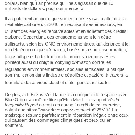
dollars, bien qu'il ait précisé qu'il ne s'agissait que de 10
milliards de dollars « pour commencer ».
Il a également annoncé que son entreprise visait à atteindre la
neutralité carbone dici 2040, en réduisant ses émissions, en
utilisant des énergies renouvelables et en achetant des crédits
carbone. Cependant, ces engagements sont loin dêtre
suffisants, selon les ONG environnementales, qui dénoncent le
modèle économique dAmazon, basé sur la surconsommation,
le gaspillage et la destruction de produits invendus. Elles
pointent aussi du doigt le lobbying dAmazon contre les
régulations environnementales, sociales et fiscales, ainsi que
son implication dans lindustrie pétrolière et gazière, à travers la
fourniture de services cloud et dintelligence artificielle.
De plus, Jeff Bezos s'est lancé à la conquête de l'espace avec
Blue Origin, au même titre qu'Elon Musk. Le rapport
World
Inequality Report
a remis en cause l'intérêt de cet exercice,
notant que https://www.developpez.com/actu/329517/. La
statistique résume parfaitement la répartition inégale entre ceux
qui causent des dommages climatiques et ceux qui en
souffrent.