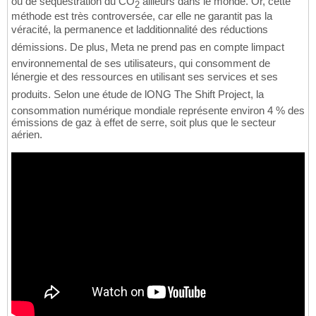
ou de séquestration du CO
ailleurs dans le monde. Or, cette
2
méthode est très controversée, car elle ne garantit pas la
véracité, la permanence et ladditionnalité des réductions
démissions. De plus, Meta ne prend pas en compte limpact
environnemental de ses utilisateurs, qui consomment de
lénergie et des ressources en utilisant ses services et ses
produits. Selon une étude de lONG The Shift Project, la
consommation numérique mondiale représente environ 4 % des
émissions de gaz à effet de serre, soit plus que le secteur
aérien.