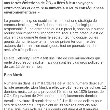
aux fortes émissions de CO
« liées à leurs voyages
2
extravagants et de faire la lumière sur leurs conséquences
environnementales ».
Le greenwashing, ou écoblanchiment, est une stratégie de
communication qui vise à donner une image écologique et
responsable à une entreprise ou à un produit, sans pour autant
réduire son impact environnemental réel. Cette pratique est de
plus en plus courante dans le secteur technologique, où les
géants du numérique tentent de se présenter comme des
acteurs de la transition écologique, tout en poursuivant des
activités très polluantes.
Le site Celebrity Flight a fait une liste de ces milliardaires qui
parle d'écoresponsabilité mais qui sont les plus gros pollueurs
de ces 12 derniers mois.
Elon Musk
Numéro un dans les milliardaires de la Tech, numéro deux sur
la liste générale, Elon Musk a effectué 513 heures de vol ces 12
derniers mois, ce qui a provoqué l'émission de 1025 tonnes de
CO
, l'équivalent de 244 années de déplacements domicile-
2
travail en voiture. Il aurait dépensé 2,1 millions de dollars pour
ses déplacements, l'équivalent de 38 salaires annuels aux
États-Unis. Ses vols les plus courts ont duré 4 et 8 minutes,