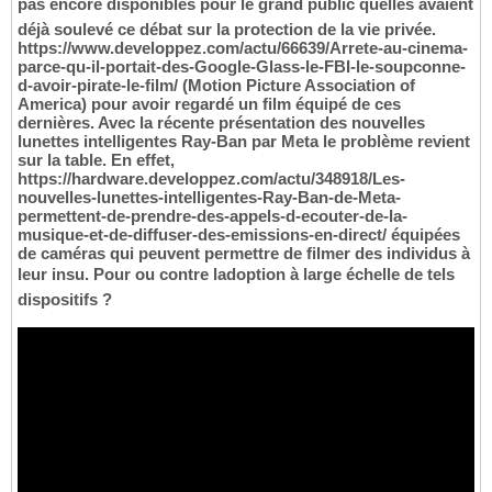
pas encore disponibles pour le grand public quelles avaient
déjà soulevé ce débat sur la protection de la vie privée.
https://www.developpez.com/actu/66639/Arrete-au-cinema-
parce-qu-il-portait-des-Google-Glass-le-FBI-le-soupconne-
d-avoir-pirate-le-film/ (Motion Picture Association of
America) pour avoir regardé un film équipé de ces
dernières. Avec la récente présentation des nouvelles
lunettes intelligentes Ray-Ban par Meta le problème revient
sur la table. En effet,
https://hardware.developpez.com/actu/348918/Les-
nouvelles-lunettes-intelligentes-Ray-Ban-de-Meta-
permettent-de-prendre-des-appels-d-ecouter-de-la-
musique-et-de-diffuser-des-emissions-en-direct/ équipées
de caméras qui peuvent permettre de filmer des individus à
leur insu. Pour ou contre ladoption à large échelle de tels
dispositifs ?