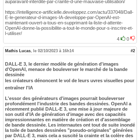
auparavant-interdite-par-crainte-d-une-mauvaise-utilisation/
https://intelligence-artificielle.developpez.com/actu/337048/Dall-
E-le-generateur-d-images-IA-developpe-par-OpenAI-est-
maintenant-ouvert-a-tous-en-supprimant-la-liste-d-attente-
OpenAI-donne-la-possibilite-a-tout-le-monde-pour-s-inscrire-et-
l-utiliser/
4
0
Mathis Lucas
,
le 02/10/2023 à 16h14
#2
DALL-E 3, le dernier modèle de génération d'images
d'OpenAI, menace de bouleverser le marché de la bande
dessinée
les créateurs dénoncent le vol de leurs uvres visuelles pour
entraîner l'IA
L'essor des générateurs d'images pourrait bouleverser
profondément l'industrie des bandes dessinées. OpenAI a
récemment publié DALL-E 3, une mise à jour majeure de
son outil d'IA de génération d'image avec des capacités
impressionnantes en matière de création et d'assemblage
de bande dessinée. Les internautes ont tout de suite inondé
la toile de bandes dessinées "pseudo-originales" générées
par DALL-E 3, mais cela a suscité la crainte et la colère des