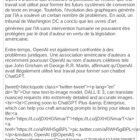
travail soit utilisé pour former les futurs systèmes de conversion
de texte en image. Toutefois, l'évolution des graphiques générés
par l'IA a soulevé un certain nombre de problèmes. En août, un
tribunal de Washington DC a conclu que les uvres d'art
générées par l'IA sans intervention humaine ne pouvaient être
protégées par le droit d'auteur en vertu de la législation
américaine.
Entre-temps, OpenAI est également confrontée à des
problèmes juridiques. Une association américaine d'auteurs a
récemment poursuivi OpenAI au nom d'auteurs célèbres tels
que John Grisham et George R.R. Martin, affirmant qu'OpenAI
avait illégalement utilisé leur travail pour former son chatbot
ChatGPT.
[tweet]<blockquote class="twitter-tweet"><p lang="en"
dir="ltr">Our new text-to-image model, DALL·E 3, can translate
nuanced requests into extremely detailed and accurate images.
<br><br>Coming soon to ChatGPT Plus &amp; Enterprise,
which can help you craft amazing prompts to bring your ideas to
life:<a
href="https://t.co/jDXHGNmarT">https://t.co/jDXHGNmarT</a>
<a
href="https://t.co/aRWH5giBPL">pic.twitter.com/aRWH5giBPL</a
</p>&mdash; OpenAI (@OpenAI) <a
href="https://twitter.com/OpenAI/status/1704545442749628695?