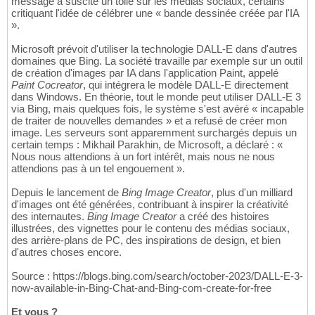
message a suscité un tollé sur les médias sociaux, certains
critiquant l'idée de célébrer une « bande dessinée créée par l'IA
».
Microsoft prévoit d'utiliser la technologie DALL-E dans d'autres
domaines que Bing. La société travaille par exemple sur un outil
de création d'images par IA dans l'application Paint, appelé
Paint Cocreator
, qui intégrera le modèle DALL-E directement
dans Windows. En théorie, tout le monde peut utiliser DALL-E 3
via Bing, mais quelques fois, le système s'est avéré « incapable
de traiter de nouvelles demandes » et a refusé de créer mon
image. Les serveurs sont apparemment surchargés depuis un
certain temps : Mikhail Parakhin, de Microsoft, a déclaré : «
Nous nous attendions à un fort intérêt, mais nous ne nous
attendions pas à un tel engouement ».
Depuis le lancement de
Bing Image Creator
, plus d'un milliard
d'images ont été générées, contribuant à inspirer la créativité
des internautes.
Bing Image Creator
a créé des histoires
illustrées, des vignettes pour le contenu des médias sociaux,
des arrière-plans de PC, des inspirations de design, et bien
d'autres choses encore.
Source : https://blogs.bing.com/search/october-2023/DALL-E-3-
now-available-in-Bing-Chat-and-Bing-com-create-for-free
Et vous ?