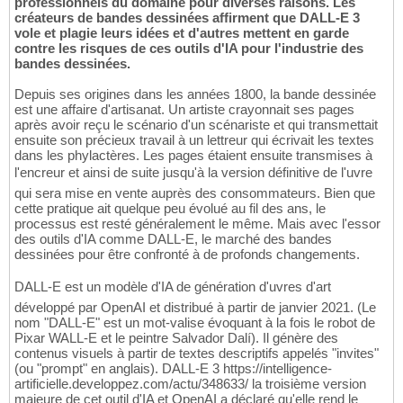
professionnels du domaine pour diverses raisons. Les
créateurs de bandes dessinées affirment que DALL-E 3
vole et plagie leurs idées et d'autres mettent en garde
contre les risques de ces outils d'IA pour l'industrie des
bandes dessinées.
Depuis ses origines dans les années 1800, la bande dessinée
est une affaire d'artisanat. Un artiste crayonnait ses pages
après avoir reçu le scénario d'un scénariste et qui transmettait
ensuite son précieux travail à un lettreur qui écrivait les textes
dans les phylactères. Les pages étaient ensuite transmises à
l'encreur et ainsi de suite jusqu'à la version définitive de l'uvre
qui sera mise en vente auprès des consommateurs. Bien que
cette pratique ait quelque peu évolué au fil des ans, le
processus est resté généralement le même. Mais avec l'essor
des outils d'IA comme DALL-E, le marché des bandes
dessinées pour être confronté à de profonds changements.
DALL-E est un modèle d'IA de génération d'uvres d'art
développé par OpenAI et distribué à partir de janvier 2021. (Le
nom "DALL-E" est un mot-valise évoquant à la fois le robot de
Pixar WALL-E et le peintre Salvador Dalí). Il génère des
contenus visuels à partir de textes descriptifs appelés "invites"
(ou "prompt" en anglais). DALL-E 3 https://intelligence-
artificielle.developpez.com/actu/348633/ la troisième version
majeure de cet outil d'IA et OpenAI a déclaré qu'elle rend le