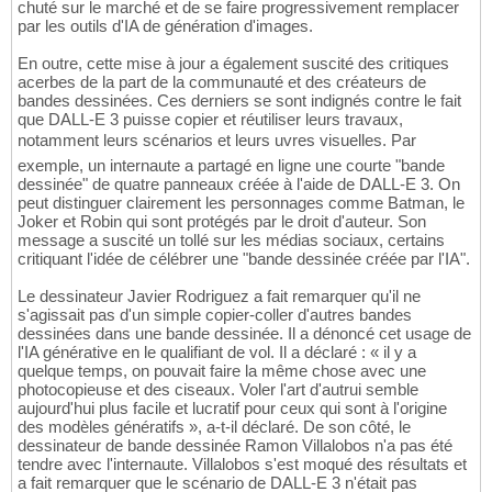
chuté sur le marché et de se faire progressivement remplacer
par les outils d'IA de génération d'images.
En outre, cette mise à jour a également suscité des critiques
acerbes de la part de la communauté et des créateurs de
bandes dessinées. Ces derniers se sont indignés contre le fait
que DALL-E 3 puisse copier et réutiliser leurs travaux,
notamment leurs scénarios et leurs uvres visuelles. Par
exemple, un internaute a partagé en ligne une courte "bande
dessinée" de quatre panneaux créée à l'aide de DALL-E 3. On
peut distinguer clairement les personnages comme Batman, le
Joker et Robin qui sont protégés par le droit d'auteur. Son
message a suscité un tollé sur les médias sociaux, certains
critiquant l'idée de célébrer une "bande dessinée créée par l'IA".
Le dessinateur Javier Rodriguez a fait remarquer qu'il ne
s'agissait pas d'un simple copier-coller d'autres bandes
dessinées dans une bande dessinée. Il a dénoncé cet usage de
l'IA générative en le qualifiant de vol. Il a déclaré : « il y a
quelque temps, on pouvait faire la même chose avec une
photocopieuse et des ciseaux. Voler l'art d'autrui semble
aujourd'hui plus facile et lucratif pour ceux qui sont à l'origine
des modèles génératifs », a-t-il déclaré. De son côté, le
dessinateur de bande dessinée Ramon Villalobos n'a pas été
tendre avec l'internaute. Villalobos s'est moqué des résultats et
a fait remarquer que le scénario de DALL-E 3 n'était pas