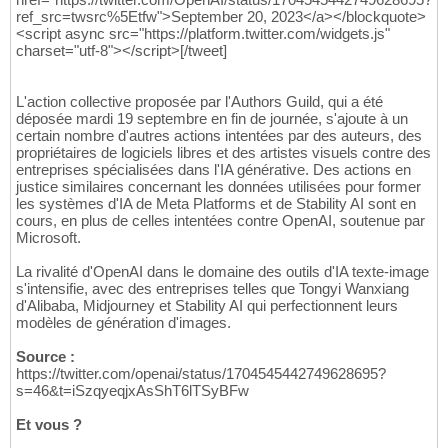
ref_src=twsrc%5Etfw">September 20, 2023</a></blockquote>
<script async src="https://platform.twitter.com/widgets.js"
charset="utf-8"></script>[/tweet]
L'action collective proposée par l'Authors Guild, qui a été
déposée mardi 19 septembre en fin de journée, s'ajoute à un
certain nombre d'autres actions intentées par des auteurs, des
propriétaires de logiciels libres et des artistes visuels contre des
entreprises spécialisées dans l'IA générative. Des actions en
justice similaires concernant les données utilisées pour former
les systèmes d'IA de Meta Platforms et de Stability AI sont en
cours, en plus de celles intentées contre OpenAI, soutenue par
Microsoft.
La rivalité d'OpenAI dans le domaine des outils d'IA texte-image
s'intensifie, avec des entreprises telles que Tongyi Wanxiang
d'Alibaba, Midjourney et Stability AI qui perfectionnent leurs
modèles de génération d'images.
Source :
https://twitter.com/openai/status/1704545442749628695?
s=46&t=iSzqyeqjxAsShT6lTSyBFw
Et vous ?