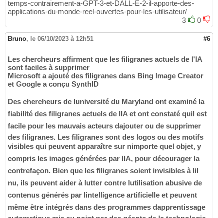
temps-contrairement-a-GPT-3-et-DALL-E-2-il-apporte-des-
applications-du-monde-reel-ouvertes-pour-les-utilisateur/
3
0
Bruno
,
le 06/10/2023 à 12h51
#6
Les chercheurs affirment que les filigranes actuels de l'IA
sont faciles à supprimer
Microsoft a ajouté des filigranes dans Bing Image Creator
et Google a conçu SynthID
Des chercheurs de luniversité du Maryland ont examiné la
fiabilité des filigranes actuels de lIA et ont constaté quil est
facile pour les mauvais acteurs dajouter ou de supprimer
des filigranes. Les filigranes sont des logos ou des motifs
visibles qui peuvent apparaître sur nimporte quel objet, y
compris les images générées par lIA, pour décourager la
contrefaçon. Bien que les filigranes soient invisibles à lil
nu, ils peuvent aider à lutter contre lutilisation abusive de
contenus générés par lintelligence artificielle et peuvent
même être intégrés dans des programmes dapprentissage