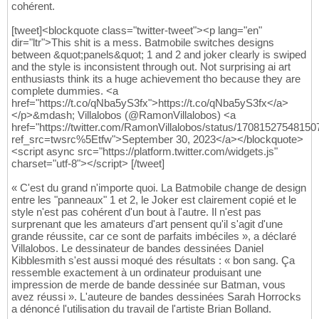
cohérent.
[tweet]<blockquote class="twitter-tweet"><p lang="en"
dir="ltr">This shit is a mess. Batmobile switches designs
between &quot;panels&quot; 1 and 2 and joker clearly is swiped
and the style is inconsistent through out. Not surprising ai art
enthusiasts think its a huge achievement tho because they are
complete dummies. <a
href="https://t.co/qNba5yS3fx">https://t.co/qNba5yS3fx</a>
</p>&mdash; Villalobos (@RamonVillalobos) <a
href="https://twitter.com/RamonVillalobos/status/1708152754815
ref_src=twsrc%5Etfw">September 30, 2023</a></blockquote>
<script async src="https://platform.twitter.com/widgets.js"
charset="utf-8"></script> [/tweet]
« C'est du grand n'importe quoi. La Batmobile change de design
entre les "panneaux" 1 et 2, le Joker est clairement copié et le
style n'est pas cohérent d'un bout à l'autre. Il n'est pas
surprenant que les amateurs d'art pensent qu'il s'agit d'une
grande réussite, car ce sont de parfaits imbéciles », a déclaré
Villalobos. Le dessinateur de bandes dessinées Daniel
Kibblesmith s'est aussi moqué des résultats : « bon sang. Ça
ressemble exactement à un ordinateur produisant une
impression de merde de bande dessinée sur Batman, vous
avez réussi ». L'auteure de bandes dessinées Sarah Horrocks
a dénoncé l'utilisation du travail de l'artiste Brian Bolland.