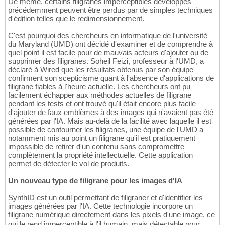
De même, certains filigranes imperceptibles développés
précédemment peuvent être perdus par de simples techniques
d'édition telles que le redimensionnement.
C'est pourquoi des chercheurs en informatique de l'université
du Maryland (UMD) ont décidé d'examiner et de comprendre à
quel point il est facile pour de mauvais acteurs d'ajouter ou de
supprimer des filigranes. Soheil Feizi, professeur à l'UMD, a
déclaré à Wired que les résultats obtenus par son équipe
confirment son scepticisme quant à l'absence d'applications de
filigrane fiables à l'heure actuelle. Les chercheurs ont pu
facilement échapper aux méthodes actuelles de filigrane
pendant les tests et ont trouvé qu'il était encore plus facile
d'ajouter de faux emblèmes à des images qui n'avaient pas été
générées par l'IA. Mais au-delà de la facilité avec laquelle il est
possible de contourner les filigranes, une équipe de l'UMD a
notamment mis au point un filigrane qu'il est pratiquement
impossible de retirer d'un contenu sans compromettre
complètement la propriété intellectuelle. Cette application
permet de détecter le vol de produits.
Un nouveau type de filigrane pour les images d'IA
SynthID est un outil permettant de filigraner et d'identifier les
images générées par l'IA. Cette technologie incorpore un
filigrane numérique directement dans les pixels d'une image, ce
qui le rend imperceptible à l'il humain, mais détectable pour