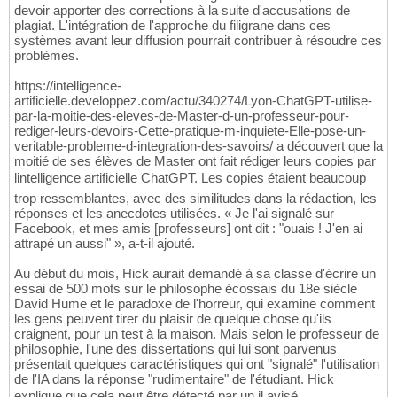
devoir apporter des corrections à la suite d'accusations de
plagiat. L'intégration de l'approche du filigrane dans ces
systèmes avant leur diffusion pourrait contribuer à résoudre ces
problèmes.
https://intelligence-
artificielle.developpez.com/actu/340274/Lyon-ChatGPT-utilise-
par-la-moitie-des-eleves-de-Master-d-un-professeur-pour-
rediger-leurs-devoirs-Cette-pratique-m-inquiete-Elle-pose-un-
veritable-probleme-d-integration-des-savoirs/ a découvert que la
moitié de ses élèves de Master ont fait rédiger leurs copies par
lintelligence artificielle ChatGPT. Les copies étaient beaucoup
trop ressemblantes, avec des similitudes dans la rédaction, les
réponses et les anecdotes utilisées. « Je l'ai signalé sur
Facebook, et mes amis [professeurs] ont dit : "ouais ! J'en ai
attrapé un aussi" », a-t-il ajouté.
Au début du mois, Hick aurait demandé à sa classe d'écrire un
essai de 500 mots sur le philosophe écossais du 18e siècle
David Hume et le paradoxe de l'horreur, qui examine comment
les gens peuvent tirer du plaisir de quelque chose qu'ils
craignent, pour un test à la maison. Mais selon le professeur de
philosophie, l'une des dissertations qui lui sont parvenus
présentait quelques caractéristiques qui ont "signalé" l'utilisation
de l'IA dans la réponse "rudimentaire" de l'étudiant. Hick
explique que cela peut être détecté par un il avisé.