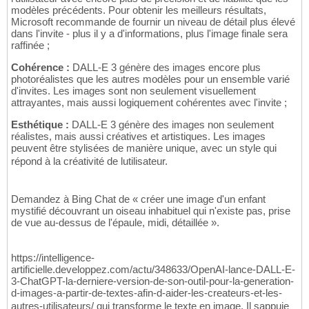
modèles précédents. Pour obtenir les meilleurs résultats,
Microsoft recommande de fournir un niveau de détail plus élevé
dans l'invite - plus il y a d'informations, plus l'image finale sera
raffinée ;
Cohérence :
DALL-E 3 génère des images encore plus
photoréalistes que les autres modèles pour un ensemble varié
d'invites. Les images sont non seulement visuellement
attrayantes, mais aussi logiquement cohérentes avec l'invite ;
Esthétique :
DALL-E 3 génère des images non seulement
réalistes, mais aussi créatives et artistiques. Les images
peuvent être stylisées de manière unique, avec un style qui
répond à la créativité de lutilisateur.
Demandez à Bing Chat de « créer une image d'un enfant
mystifié découvrant un oiseau inhabituel qui n'existe pas, prise
de vue au-dessus de l'épaule, midi, détaillée ».
https://intelligence-
artificielle.developpez.com/actu/348633/OpenAI-lance-DALL-E-
3-ChatGPT-la-derniere-version-de-son-outil-pour-la-generation-
d-images-a-partir-de-textes-afin-d-aider-les-createurs-et-les-
autres-utilisateurs/ qui transforme le texte en image. Il sappuie