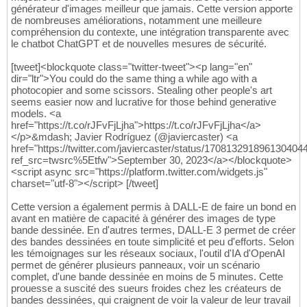
générateur d'images meilleur que jamais. Cette version apporte
de nombreuses améliorations, notamment une meilleure
compréhension du contexte, une intégration transparente avec
le chatbot ChatGPT et de nouvelles mesures de sécurité.
[tweet]<blockquote class="twitter-tweet"><p lang="en"
dir="ltr">You could do the same thing a while ago with a
photocopier and some scissors. Stealing other people's art
seems easier now and lucrative for those behind generative
models. <a
href="https://t.co/rJFvFjLjha">https://t.co/rJFvFjLjha</a>
</p>&mdash; Javier Rodríguez (@javiercaster) <a
href="https://twitter.com/javiercaster/status/170813291896130404
ref_src=twsrc%5Etfw">September 30, 2023</a></blockquote>
<script async src="https://platform.twitter.com/widgets.js"
charset="utf-8"></script> [/tweet]
Cette version a également permis à DALL-E de faire un bond en
avant en matière de capacité à générer des images de type
bande dessinée. En d'autres termes, DALL-E 3 permet de créer
des bandes dessinées en toute simplicité et peu d'efforts. Selon
les témoignages sur les réseaux sociaux, l'outil d'IA d'OpenAI
permet de générer plusieurs panneaux, voir un scénario
complet, d'une bande dessinée en moins de 5 minutes. Cette
prouesse a suscité des sueurs froides chez les créateurs de
bandes dessinées, qui craignent de voir la valeur de leur travail