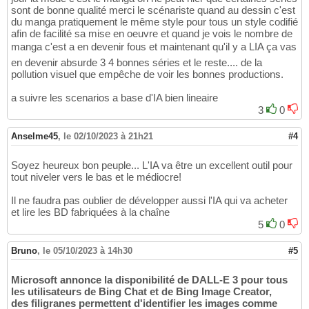
sont de bonne qualité merci le scénariste quand au dessin c'est
du manga pratiquement le même style pour tous un style codifié
afin de facilité sa mise en oeuvre et quand je vois le nombre de
manga c'est a en devenir fous et maintenant qu'il y a LIA ça vas
en devenir absurde 3 4 bonnes séries et le reste.... de la
pollution visuel que empêche de voir les bonnes productions.
a suivre les scenarios a base d'IA bien lineaire
3
0
Anselme45
,
le 02/10/2023 à 21h21
#4
Soyez heureux bon peuple... L'IA va être un excellent outil pour
tout niveler vers le bas et le médiocre!
Il ne faudra pas oublier de développer aussi l'IA qui va acheter
et lire les BD fabriquées à la chaîne
5
0
Bruno
,
le 05/10/2023 à 14h30
#5
Microsoft annonce la disponibilité de DALL-E 3 pour tous
les utilisateurs de Bing Chat et de Bing Image Creator,
des filigranes permettent d'identifier les images comme