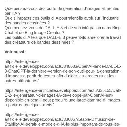
Que pensez-vous des outils de génération d'images alimentés
par l'IA ?
Quels impacts ces outils d'IA pourraient-ils avoir sur l'industrie
des bandes dessinées ?
Que pensez-vous de DALL-E 3 et de son intégration dans Bing
Chat et de Bing Image Creator ?
Les outils d'IA tels que DALL-E 3 peuvent-ils améliorer le travail
des créateurs de bandes dessinées ?
Voir aussi :
https://intelligence-
artificielle.developpez.com/actu/348633/OpenAI-lance-DALL-E-
3-ChatGPT-la-derniere-version-de-son-outil-pour-la-generation-
d-images-a-partir-de-textes-afin-d-aider-les-createurs-et-les-
autres-utilisateurs/
https://intelligence-artificielle.developpez.com/actu/335155/Dall-
E-2-le-generateur-d-images-IA-developpe-par-OpenAI-est-
disponible-en-beta-il-peut-produire-une-large-gamme-d-images-
a-partir-de-quelques-mots/
https://intelligence-
artificielle.developpez.com/actu/336067/Stable-Diffusion-de-
Stability-AI-serait-le-modele-d-IA-le-plus-important-de-tous-les-