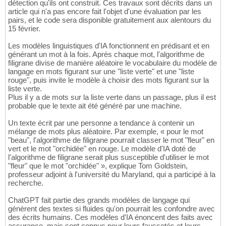
détection qu'ils ont construit. Ces travaux sont décrits dans un
article qui n'a pas encore fait l'objet d'une évaluation par les
pairs, et le code sera disponible gratuitement aux alentours du
15 février.
Les modèles linguistiques d'IA fonctionnent en prédisant et en
générant un mot à la fois. Après chaque mot, l'algorithme de
filigrane divise de manière aléatoire le vocabulaire du modèle de
langage en mots figurant sur une "liste verte" et une "liste
rouge", puis invite le modèle à choisir des mots figurant sur la
liste verte.
Plus il y a de mots sur la liste verte dans un passage, plus il est
probable que le texte ait été généré par une machine.
Un texte écrit par une personne a tendance à contenir un
mélange de mots plus aléatoire. Par exemple, « pour le mot
"beau", l'algorithme de filigrane pourrait classer le mot "fleur" en
vert et le mot "orchidée" en rouge. Le modèle d'IA doté de
l'algorithme de filigrane serait plus susceptible d'utiliser le mot
"fleur" que le mot "orchidée" », explique Tom Goldstein,
professeur adjoint à l'université du Maryland, qui a participé à la
recherche.
ChatGPT fait partie des grands modèles de langage qui
génèrent des textes si fluides qu'on pourrait les confondre avec
des écrits humains. Ces modèles d'IA énoncent des faits avec
assurance, mais sont connus pour leurs faussetés et leurs