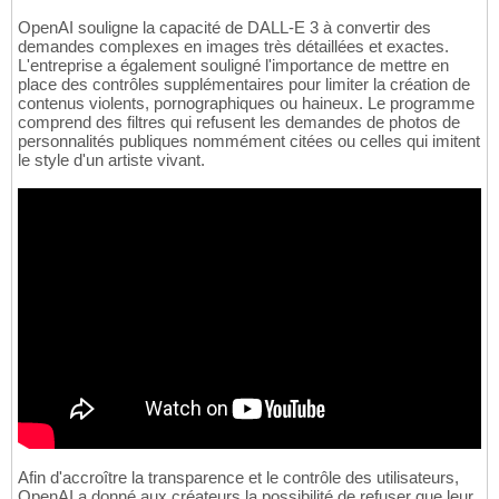
OpenAI souligne la capacité de DALL-E 3 à convertir des
demandes complexes en images très détaillées et exactes.
L'entreprise a également souligné l'importance de mettre en
place des contrôles supplémentaires pour limiter la création de
contenus violents, pornographiques ou haineux. Le programme
comprend des filtres qui refusent les demandes de photos de
personnalités publiques nommément citées ou celles qui imitent
le style d'un artiste vivant.
Afin d'accroître la transparence et le contrôle des utilisateurs,
OpenAI a donné aux créateurs la possibilité de refuser que leur