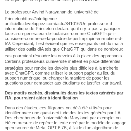
Le professeur Arvind Narayanan de luniversité de
Princetonhttps://intelligence-
artificielle.developpez.com/actu/341016/Un-professeur-d-
informatique-de-Princeton-declare-qu-il-n-y-a-pas-a-paniquer-
face-a-un-generateur-de-foutaises-comme-ChatGPT-qu-il-
considere-comme-de-la-poudre-de-perlimpinpin-en-matiere-d-
IA/. Cependant, il est évident que les enseignants ont du mal à
utiliser des outils dIA tels que ChatGPT, qui dans de nombreux
cas pourraient résoudre les devoirs à la place des apprenants.
Certains professeurs duniversité mettent en place différentes
stratégies pour rendre les devoirs plus difficiles à la tricherie
avec ChatGPT, comme utiliser le support papier au lieu du
support numérique, ou changer la manière de poser les
questions pour demander aux étudiants de justifier leur travail.
Des motifs cachés, dissimulés dans les textes générés par
l'IA, pourraient aider à identification
Dans des études, ces filigranes ont déjà été utilisés pour
identifier avec une quasi-certitude des textes générés par l'IA.
Des chercheurs de l'université du Maryland, par exemple, ont
été en mesure de repérer le texte créé par le modèle de langage
open-source de Meta, OPT-6.7B, à l'aide d'un algorithme de