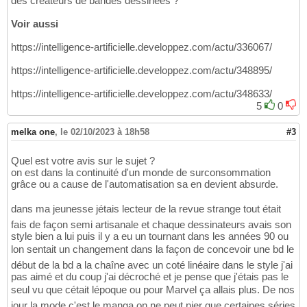
des créateurs de bandes dessinées ?
Voir aussi
https://intelligence-artificielle.developpez.com/actu/336067/
https://intelligence-artificielle.developpez.com/actu/348895/
https://intelligence-artificielle.developpez.com/actu/348633/
5
0
melka one
,
le 02/10/2023 à 18h58
#3
Quel est votre avis sur le sujet ?
on est dans la continuité d'un monde de surconsommation
grâce ou a cause de l'automatisation sa en devient absurde.
dans ma jeunesse jétais lecteur de la revue strange tout était
fais de façon semi artisanale et chaque dessinateurs avais son
style bien a lui puis il y a eu un tournant dans les années 90 ou
lon sentait un changement dans la façon de concevoir une bd le
début de la bd a la chaîne avec un coté linéaire dans le style j'ai
pas aimé et du coup j'ai décroché et je pense que j'étais pas le
seul vu que cétait lépoque ou pour Marvel ça allais plus. De nos
jour la mode c'est le manga on ne peut nier que certaines séries