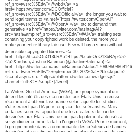
ref_src=twsrc%5Etfw">@wbd</a> <a
href="https://twitter.com/DCOfficial?
ref_src=twsrc%5Etfw">@DCOfficial</a>, the longer you wait to
send legal teams to <a href="https://twitter.com/OpenAI?
ref_src=twsrc%5Etfw">@OpenAI</a>, etc to demand that
generative <a href="https://twitter.com/hashtag/AI?
src=hash&amp;ref_src=twsrc%5Etfw">#AI</a> training sets
containing your copyrighted work be deleted, the more you
make your entire library fair use. Few will buy a studio without
defensible copyrighted libraries. <a
href="https://t.co/sOnO13bRAp">https://t.co/sOnO13bRAp</a>
</p>&mdash; Justine Bateman (@JustineBateman) <a
href="https://twitter.com/JustineBateman/status/17080950986914
ref_src=twsrc%5Etfw">September 30, 2023</a></blockquote>
<script async src="https://platform.twitter.com/widgets.js"
charset="utf-8"></script> [/tweet]
La Writers Guild of America (WGA), un groupe syndical qui
défend les intérêts des scénaristes aux États-Unis, a réussi
récemment à obtenir l'assurance selon laquelle les studios
n'utiliseraient pas l'IA pour remplacer les scénaristes. Mais
certaines sources rapportent que les créateurs de bandes
dessinées aux États-Unis ne sont pas légalement autorisés à
se syndiquer comme l'a fait à l'origine la WGA. Pour le moment,
la grogne monte dans la communauté des créateurs de bandes
dessinées et les artistes dénoncent un plagiat et un vol de leurs