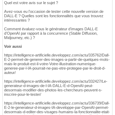
Quel est votre avis sur le sujet ?
Avez-vous eu l'occasion de tester cette nouvelle version de
DALL-E ? Quelles sont les fonctionnalités que vous trouvez
intéressantes ?
Comment évaluez-vous le générateur d'images DALL-E
d'OpenAI par rapport à la concurrence (Stable Diffusion,
Midjourney, etc.) ?
Voir aussi
https://intelligence-artificielle.developpez.com/actu/335762/Dall-
E-2-permet-de-generer-des-images-a-partir-de-quelques-mots-
mais-le-produit-est-il-votre-Votre-illustration-numerique-
generee-par-l-IA-pourrait-ne-pas-etre-protegee-par-le-droit-d-
auteur/
https://intelligence-artificielle.developpez.com/actu/332427/Le-
generateur-d-images-de-l-IA-DALL-E-d-OpenAI-peut-
desormais-modifier-des-photos-les-chercheurs-peuvent-s-
inscrire-pour-le-tester/
https://intelligence-artificielle.developpez.com/actu/336739/Dall-
E-2-le-generateur-d-images-IA-developpe-par-OpenAI-permet-
desormais-d-editer-des-visages-humains-la-fonctionnalite-etait-