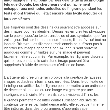
automatique mis au point par des géants de la technologie
tels que Google. Les chercheurs ont pu facilement
échapper aux méthodes actuelles de filigrane pendant les
tests et ont trouvé quil était encore plus facile dajouter de
faux emblèmes.
Les filigranes sont des dessins qui peuvent être apposés sur
des images pour les identifier. Depuis les empreintes physiques
sur le papier jusqu'au texte translucide et aux symboles que l'on
voit aujourd'hui sur les photos numériques, ils ont évolué tout au
long de l'histoire. Les filigranes traditionnels ne suffisent pas à
identifier les images générées par l'IA, car ils sont souvent
appliqués comme un timbre sur une image et peuvent
facilement être supprimés. Par exemple, les filigranes discrets
qui se trouvent dans le coin d'une image peuvent être
supprimés à l'aide de techniques d'édition de base.
L'art génératif crée un terrain propice à la création de fausses
images et d'autres informations erronées. Dans le contexte de
l'intelligence artificielle, le filigrane peut permettre à un ordinateur
de détecter si un texte ou une image est généré par une
intelligence artificielle. Même s'ils sont invisibles à l'il nu, les
filigranes permettent de lutter contre l'utilisation abusive de
contenus générés par l'intelligence artificielle et peuvent même
être intégrés dans des programmes d'apprentissage