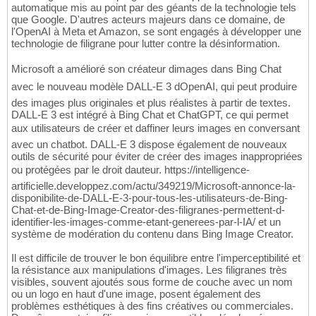
automatique mis au point par des géants de la technologie tels
que Google. D'autres acteurs majeurs dans ce domaine, de
l'OpenAI à Meta et Amazon, se sont engagés à développer une
technologie de filigrane pour lutter contre la désinformation.
Microsoft a amélioré son créateur dimages dans Bing Chat
avec le nouveau modèle DALL-E 3 dOpenAI, qui peut produire
des images plus originales et plus réalistes à partir de textes.
DALL-E 3 est intégré à Bing Chat et ChatGPT, ce qui permet
aux utilisateurs de créer et daffiner leurs images en conversant
avec un chatbot. DALL-E 3 dispose également de nouveaux
outils de sécurité pour éviter de créer des images inappropriées
ou protégées par le droit dauteur. https://intelligence-
artificielle.developpez.com/actu/349219/Microsoft-annonce-la-
disponibilite-de-DALL-E-3-pour-tous-les-utilisateurs-de-Bing-
Chat-et-de-Bing-Image-Creator-des-filigranes-permettent-d-
identifier-les-images-comme-etant-generees-par-l-IA/ et un
système de modération du contenu dans Bing Image Creator.
Il est difficile de trouver le bon équilibre entre l'imperceptibilité et
la résistance aux manipulations d'images. Les filigranes très
visibles, souvent ajoutés sous forme de couche avec un nom
ou un logo en haut d'une image, posent également des
problèmes esthétiques à des fins créatives ou commerciales.