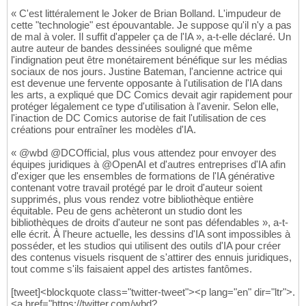
« C'est littéralement le Joker de Brian Bolland. L'impudeur de
cette "technologie" est épouvantable. Je suppose qu'il n'y a pas
de mal à voler. Il suffit d'appeler ça de l'IA », a-t-elle déclaré. Un
autre auteur de bandes dessinées souligné que même
l'indignation peut être monétairement bénéfique sur les médias
sociaux de nos jours. Justine Bateman, l'ancienne actrice qui
est devenue une fervente opposante à l'utilisation de l'IA dans
les arts, a expliqué que DC Comics devait agir rapidement pour
protéger légalement ce type d'utilisation à l'avenir. Selon elle,
l'inaction de DC Comics autorise de fait l'utilisation de ces
créations pour entraîner les modèles d'IA.
« @wbd @DCOfficial, plus vous attendez pour envoyer des
équipes juridiques à @OpenAI et d'autres entreprises d'IA afin
d'exiger que les ensembles de formations de l'IA générative
contenant votre travail protégé par le droit d'auteur soient
supprimés, plus vous rendez votre bibliothèque entière
équitable. Peu de gens achèteront un studio dont les
bibliothèques de droits d'auteur ne sont pas défendables », a-t-
elle écrit. À l'heure actuelle, les dessins d'IA sont impossibles à
posséder, et les studios qui utilisent des outils d'IA pour créer
des contenus visuels risquent de s'attirer des ennuis juridiques,
tout comme s'ils faisaient appel des artistes fantômes.
[tweet]<blockquote class="twitter-tweet"><p lang="en" dir="ltr">.
<a href="https://twitter.com/wbd?