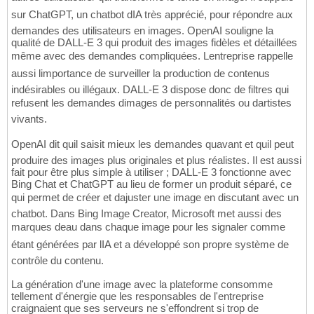
sur ChatGPT, un chatbot dIA très apprécié, pour répondre aux
demandes des utilisateurs en images. OpenAI souligne la
qualité de DALL-E 3 qui produit des images fidèles et détaillées
même avec des demandes compliquées. Lentreprise rappelle
aussi limportance de surveiller la production de contenus
indésirables ou illégaux. DALL-E 3 dispose donc de filtres qui
refusent les demandes dimages de personnalités ou dartistes
vivants.
OpenAI dit quil saisit mieux les demandes quavant et quil peut
produire des images plus originales et plus réalistes. Il est aussi
fait pour être plus simple à utiliser ; DALL-E 3 fonctionne avec
Bing Chat et ChatGPT au lieu de former un produit séparé, ce
qui permet de créer et dajuster une image en discutant avec un
chatbot. Dans Bing Image Creator, Microsoft met aussi des
marques deau dans chaque image pour les signaler comme
étant générées par lIA et a développé son propre système de
contrôle du contenu.
La génération d'une image avec la plateforme consomme
tellement d'énergie que les responsables de l'entreprise
craignaient que ses serveurs ne s'effondrent si trop de